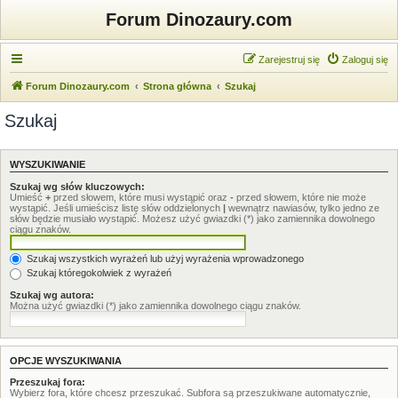
Forum Dinozaury.com
Zarejestruj się
Zaloguj się
Forum Dinozaury.com
Strona główna
Szukaj
Szukaj
WYSZUKIWANIE
Szukaj wg słów kluczowych:
Umieść
+
przed słowem, które musi wystąpić oraz
-
przed słowem, które nie może
wystąpić. Jeśli umieścisz listę słów oddzielonych
|
wewnątrz nawiasów, tylko jedno ze
słów będzie musiało wystąpić. Możesz użyć gwiazdki (*) jako zamiennika dowolnego
ciągu znaków.
Szukaj wszystkich wyrażeń lub użyj wyrażenia wprowadzonego
Szukaj któregokolwiek z wyrażeń
Szukaj wg autora:
Można użyć gwiazdki (*) jako zamiennika dowolnego ciągu znaków.
OPCJE WYSZUKIWANIA
Przeszukaj fora:
Wybierz fora, które chcesz przeszukać. Subfora są przeszukiwane automatycznie,