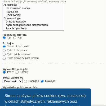
chyba że funkcja „Przeszukuj subfora”, jest wyłączona.
Przeszukaj subfora:
Tak
Nie
Szukaj w:
Temat i treść posta
Tylko treść posta
Tylko tytuły tematów
Tylko pierwszy post tematu
Wyświetl wyniki jako:
Posty
Tematy
Sortuj wyniki wg:
Rosnąco
Malejąco
Wyświetl wyniki z ostatnich:
Strona ta używa plików cookies (tzw. ciasteczka)
Wyświetl pierwsze:
znaków w poście
w celach statystycznych, reklamowych oraz