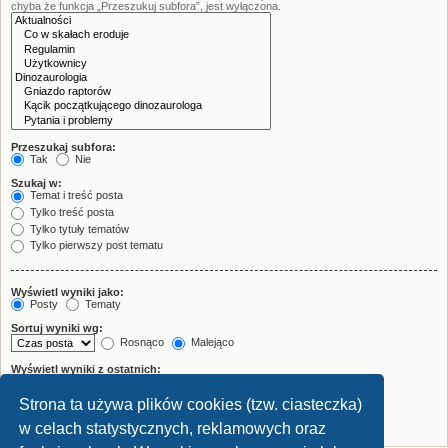
chyba że funkcja „Przeszukuj subfora”, jest wyłączona.
Przeszukaj subfora:
Tak
Nie
Szukaj w:
Temat i treść posta
Tylko treść posta
Tylko tytuły tematów
Tylko pierwszy post tematu
Wyświetl wyniki jako:
Posty
Tematy
Sortuj wyniki wg:
Rosnąco
Malejąco
Wyświetl wyniki z ostatnich:
Strona ta używa plików cookies (tzw. ciasteczka)
Wyświetl pierwsze:
znaków w poście
w celach statystycznych, reklamowych oraz