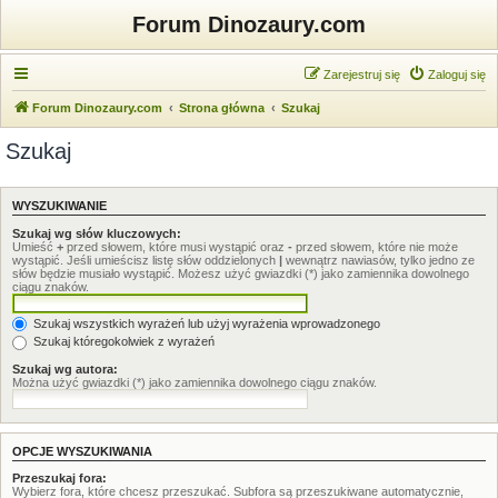
Forum Dinozaury.com
Zarejestruj się
Zaloguj się
Forum Dinozaury.com
Strona główna
Szukaj
Szukaj
WYSZUKIWANIE
Szukaj wg słów kluczowych:
Umieść
+
przed słowem, które musi wystąpić oraz
-
przed słowem, które nie może
wystąpić. Jeśli umieścisz listę słów oddzielonych
|
wewnątrz nawiasów, tylko jedno ze
słów będzie musiało wystąpić. Możesz użyć gwiazdki (*) jako zamiennika dowolnego
ciągu znaków.
Szukaj wszystkich wyrażeń lub użyj wyrażenia wprowadzonego
Szukaj któregokolwiek z wyrażeń
Szukaj wg autora:
Można użyć gwiazdki (*) jako zamiennika dowolnego ciągu znaków.
OPCJE WYSZUKIWANIA
Przeszukaj fora:
Wybierz fora, które chcesz przeszukać. Subfora są przeszukiwane automatycznie,