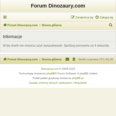
Forum Dinozaury.com
Zarejestruj się
Zaloguj się
S
Forum Dinozaury.com
Strona główna
z
Informacje
u
k
W tej chwili nie możesz użyć wyszukiwarki. Spróbuj ponownie za 4 sekundy.
a
j
Forum Dinozaury.com
Strona główna
Strefa czasowa
UTC+01:00
Dinozaury.com
© 2006-2020
Technologię dostarcza
phpBB
® Forum Software © phpBB Limited
Polski pakiet językowy dostarcza
phpBB.pl
Zasady ochrony danych osobowych
|
Regulamin