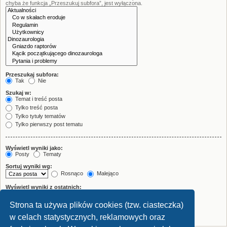
chyba że funkcja „Przeszukuj subfora”, jest wyłączona.
Przeszukaj subfora:
Tak
Nie
Szukaj w:
Temat i treść posta
Tylko treść posta
Tylko tytuły tematów
Tylko pierwszy post tematu
Wyświetl wyniki jako:
Posty
Tematy
Sortuj wyniki wg:
Rosnąco
Malejąco
Wyświetl wyniki z ostatnich:
Strona ta używa plików cookies (tzw. ciasteczka)
Wyświetl pierwsze:
znaków w poście
w celach statystycznych, reklamowych oraz