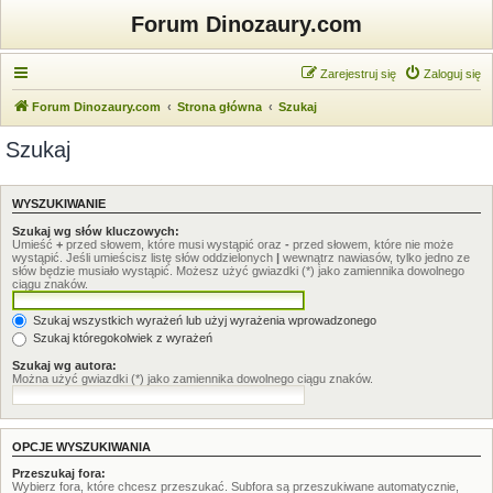
Forum Dinozaury.com
Zarejestruj się
Zaloguj się
Forum Dinozaury.com
Strona główna
Szukaj
Szukaj
WYSZUKIWANIE
Szukaj wg słów kluczowych:
Umieść
+
przed słowem, które musi wystąpić oraz
-
przed słowem, które nie może
wystąpić. Jeśli umieścisz listę słów oddzielonych
|
wewnątrz nawiasów, tylko jedno ze
słów będzie musiało wystąpić. Możesz użyć gwiazdki (*) jako zamiennika dowolnego
ciągu znaków.
Szukaj wszystkich wyrażeń lub użyj wyrażenia wprowadzonego
Szukaj któregokolwiek z wyrażeń
Szukaj wg autora:
Można użyć gwiazdki (*) jako zamiennika dowolnego ciągu znaków.
OPCJE WYSZUKIWANIA
Przeszukaj fora:
Wybierz fora, które chcesz przeszukać. Subfora są przeszukiwane automatycznie,