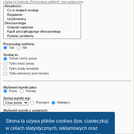
chyba że funkcja „Przeszukuj subfora”, jest wyłączona.
Przeszukaj subfora:
Tak
Nie
Szukaj w:
Temat i treść posta
Tylko treść posta
Tylko tytuły tematów
Tylko pierwszy post tematu
Wyświetl wyniki jako:
Posty
Tematy
Sortuj wyniki wg:
Rosnąco
Malejąco
Wyświetl wyniki z ostatnich:
Strona ta używa plików cookies (tzw. ciasteczka)
Wyświetl pierwsze:
znaków w poście
w celach statystycznych, reklamowych oraz