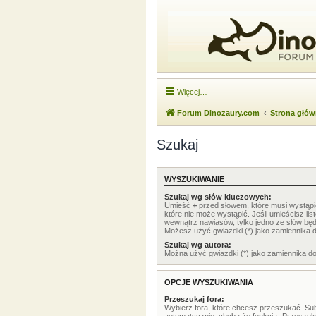
Więcej…
Forum Dinozaury.com
Strona głó
Szukaj
WYSZUKIWANIE
Szukaj wg słów kluczowych:
Umieść
+
przed słowem, które musi wystąp
które nie może wystąpić. Jeśli umieścisz li
wewnątrz nawiasów, tylko jedno ze słów będ
Możesz użyć gwiazdki (*) jako zamiennika 
Szukaj wg autora:
Można użyć gwiazdki (*) jako zamiennika d
OPCJE WYSZUKIWANIA
Przeszukaj fora:
Wybierz fora, które chcesz przeszukać. Su