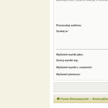
automatycznie, chyba że funkcja „Przeszuku
Przeszukaj subfora:
Szukaj w:
Wyświetl wyniki jako:
Sortuj wyniki wg:
Wyświetl wyniki z ostatnich:
Wyświetl pierwsze:
Forum Dinozaury.com
Strona głó