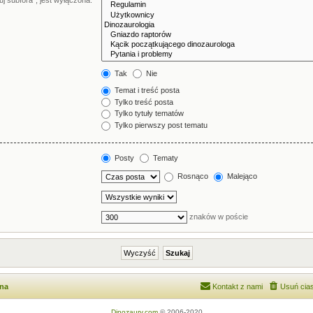
j subfora”, jest wyłączona.
Tak
Nie
Temat i treść posta
Tylko treść posta
Tylko tytuły tematów
Tylko pierwszy post tematu
Posty
Tematy
Rosnąco
Malejąco
znaków w poście
wna
Kontakt z nami
Usuń cias
Dinozaury.com
© 2006-2020