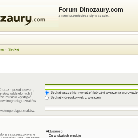
Forum Dinozaury.com
z nami przeniesiesz się w czasie...
wna
Szukaj
ić oraz
-
przed słowem,
Szukaj wszystkich wyrażeń lub użyj wyrażenia wprowad
stę słów oddzielonych
|
zie musiało wystąpić.
Szukaj któregokolwiek z wyrażeń
dowolnego ciągu znaków.
owolnego ciągu znaków.
bfora są przeszukiwane