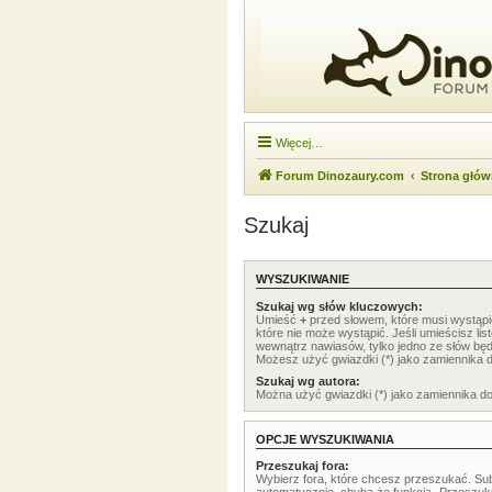
Więcej…
Forum Dinozaury.com
Strona głó
Szukaj
WYSZUKIWANIE
Szukaj wg słów kluczowych:
Umieść
+
przed słowem, które musi wystąp
które nie może wystąpić. Jeśli umieścisz li
wewnątrz nawiasów, tylko jedno ze słów będ
Możesz użyć gwiazdki (*) jako zamiennika 
Szukaj wg autora:
Można użyć gwiazdki (*) jako zamiennika d
OPCJE WYSZUKIWANIA
Przeszukaj fora:
Wybierz fora, które chcesz przeszukać. Su