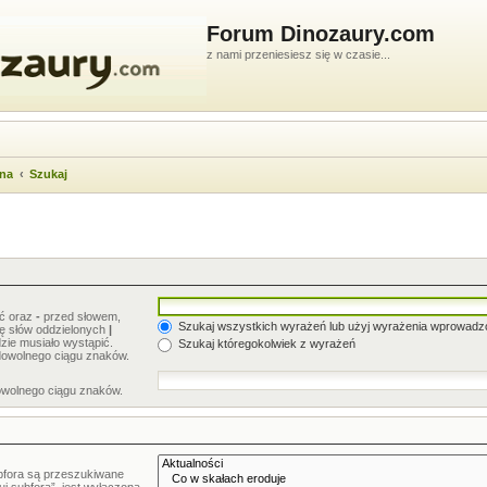
Forum Dinozaury.com
z nami przeniesiesz się w czasie...
wna
Szukaj
ić oraz
-
przed słowem,
Szukaj wszystkich wyrażeń lub użyj wyrażenia wprowad
stę słów oddzielonych
|
zie musiało wystąpić.
Szukaj któregokolwiek z wyrażeń
dowolnego ciągu znaków.
owolnego ciągu znaków.
bfora są przeszukiwane