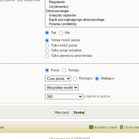
j subfora”, jest wyłączona.
Tak
Nie
Temat i treść posta
Tylko treść posta
Tylko tytuły tematów
Tylko pierwszy post tematu
Posty
Tematy
Rosnąco
Malejąco
znaków w poście
wna
Kontakt z nami
Usuń cias
Dinozaury.com
© 2006-2020