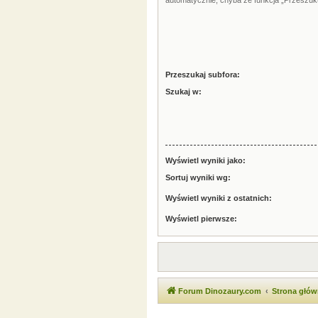
automatycznie, chyba że funkcja „Przeszuku
Przeszukaj subfora:
Szukaj w:
Wyświetl wyniki jako:
Sortuj wyniki wg:
Wyświetl wyniki z ostatnich:
Wyświetl pierwsze:
Forum Dinozaury.com
Strona głó