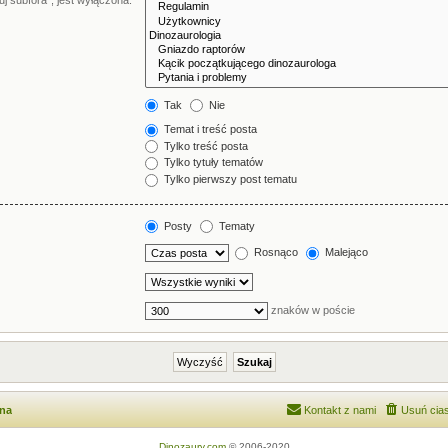
j subfora”, jest wyłączona.
Tak
Nie
Temat i treść posta
Tylko treść posta
Tylko tytuły tematów
Tylko pierwszy post tematu
Posty
Tematy
Rosnąco
Malejąco
znaków w poście
wna
Kontakt z nami
Usuń cias
Dinozaury.com
© 2006-2020