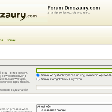
Forum Dinozaury.com
z nami przeniesiesz się w czasie...
wna
Szukaj
ić oraz
-
przed słowem,
Szukaj wszystkich wyrażeń lub użyj wyrażenia wprowad
stę słów oddzielonych
|
zie musiało wystąpić.
Szukaj któregokolwiek z wyrażeń
dowolnego ciągu znaków.
owolnego ciągu znaków.
bfora są przeszukiwane