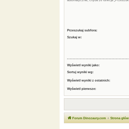
automatycznie, chyba że funkcja „Przeszuku
Przeszukaj subfora:
Szukaj w:
Wyświetl wyniki jako:
Sortuj wyniki wg:
Wyświetl wyniki z ostatnich:
Wyświetl pierwsze:
Forum Dinozaury.com
Strona głó