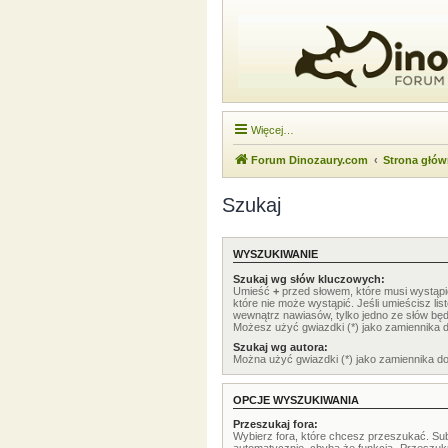
Więcej…
Forum Dinozaury.com
Strona głó
Szukaj
WYSZUKIWANIE
Szukaj wg słów kluczowych:
Umieść
+
przed słowem, które musi wystąp
które nie może wystąpić. Jeśli umieścisz li
wewnątrz nawiasów, tylko jedno ze słów będ
Możesz użyć gwiazdki (*) jako zamiennika 
Szukaj wg autora:
Można użyć gwiazdki (*) jako zamiennika d
OPCJE WYSZUKIWANIA
Przeszukaj fora:
Wybierz fora, które chcesz przeszukać. Su