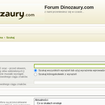
Forum Dinozaury.com
z nami przeniesiesz się w czasie...
wna
Szukaj
ić oraz
-
przed słowem,
Szukaj wszystkich wyrażeń lub użyj wyrażenia wprowad
stę słów oddzielonych
|
zie musiało wystąpić.
Szukaj któregokolwiek z wyrażeń
dowolnego ciągu znaków.
owolnego ciągu znaków.
bfora są przeszukiwane