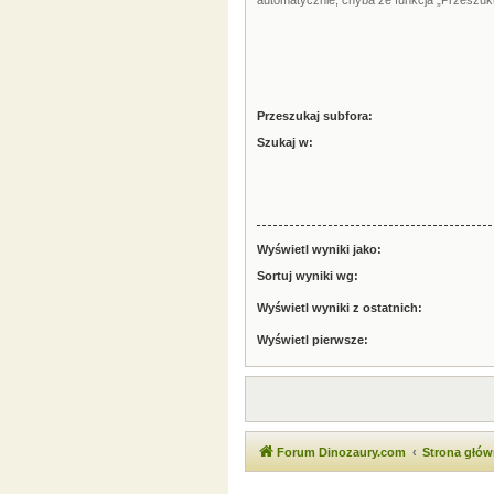
automatycznie, chyba że funkcja „Przeszuku
Przeszukaj subfora:
Szukaj w:
Wyświetl wyniki jako:
Sortuj wyniki wg:
Wyświetl wyniki z ostatnich:
Wyświetl pierwsze:
Forum Dinozaury.com
Strona głó