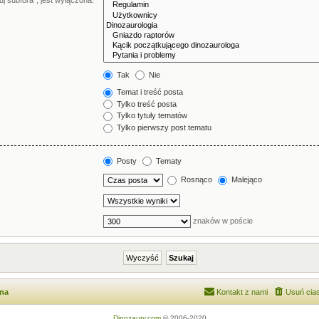
j subfora”, jest wyłączona.
Tak
Nie
Temat i treść posta
Tylko treść posta
Tylko tytuły tematów
Tylko pierwszy post tematu
Posty
Tematy
Rosnąco
Malejąco
znaków w poście
wna
Kontakt z nami
Usuń cias
Dinozaury.com
© 2006-2020