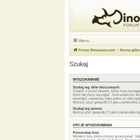
Więcej…
Forum Dinozaury.com
Strona głó
Szukaj
WYSZUKIWANIE
Szukaj wg słów kluczowych:
Umieść
+
przed słowem, które musi wystąp
które nie może wystąpić. Jeśli umieścisz li
wewnątrz nawiasów, tylko jedno ze słów będ
Możesz użyć gwiazdki (*) jako zamiennika 
Szukaj wg autora:
Można użyć gwiazdki (*) jako zamiennika d
OPCJE WYSZUKIWANIA
Przeszukaj fora:
Wybierz fora, które chcesz przeszukać. Su