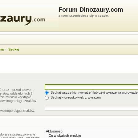
Forum Dinozaury.com
z nami przeniesiesz się w czasie...
wna
Szukaj
ić oraz
-
przed słowem,
Szukaj wszystkich wyrażeń lub użyj wyrażenia wprowad
stę słów oddzielonych
|
zie musiało wystąpić.
Szukaj któregokolwiek z wyrażeń
dowolnego ciągu znaków.
owolnego ciągu znaków.
bfora są przeszukiwane