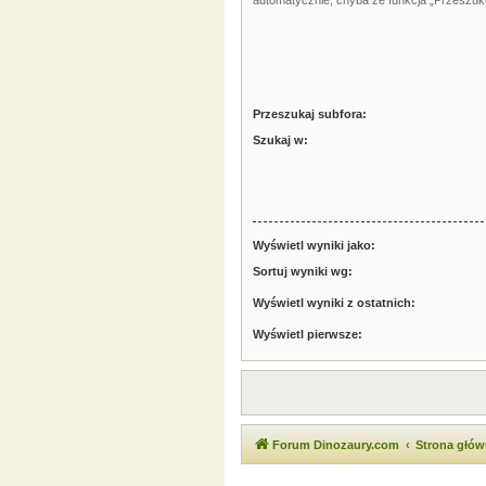
automatycznie, chyba że funkcja „Przeszuku
Przeszukaj subfora:
Szukaj w:
Wyświetl wyniki jako:
Sortuj wyniki wg:
Wyświetl wyniki z ostatnich:
Wyświetl pierwsze:
Forum Dinozaury.com
Strona głó