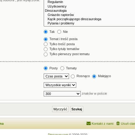
j subfora”, jest wyłączona.
Tak
Nie
Temat i treść posta
Tylko treść posta
Tylko tytuły tematów
Tylko pierwszy post tematu
Posty
Tematy
Rosnąco
Malejąco
znaków w poście
wna
Kontakt z nami
Usuń cias
Dinozaury.com
© 2006-2020