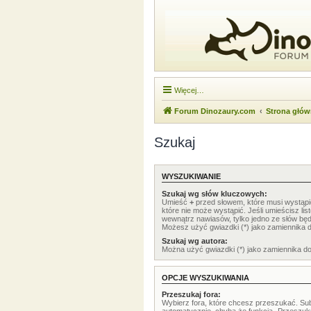
Więcej…
Forum Dinozaury.com
Strona głó
Szukaj
WYSZUKIWANIE
Szukaj wg słów kluczowych:
Umieść
+
przed słowem, które musi wystąp
które nie może wystąpić. Jeśli umieścisz li
wewnątrz nawiasów, tylko jedno ze słów będ
Możesz użyć gwiazdki (*) jako zamiennika 
Szukaj wg autora:
Można użyć gwiazdki (*) jako zamiennika d
OPCJE WYSZUKIWANIA
Przeszukaj fora:
Wybierz fora, które chcesz przeszukać. Su