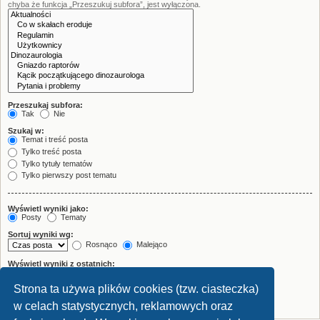
chyba że funkcja „Przeszukuj subfora”, jest wyłączona.
Przeszukaj subfora:
Tak
Nie
Szukaj w:
Temat i treść posta
Tylko treść posta
Tylko tytuły tematów
Tylko pierwszy post tematu
Wyświetl wyniki jako:
Posty
Tematy
Sortuj wyniki wg:
Rosnąco
Malejąco
Wyświetl wyniki z ostatnich:
Strona ta używa plików cookies (tzw. ciasteczka)
Wyświetl pierwsze:
znaków w poście
w celach statystycznych, reklamowych oraz