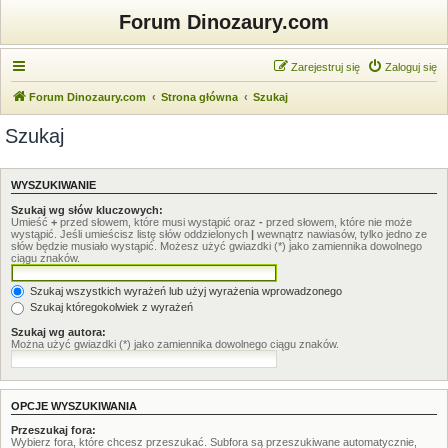
Forum Dinozaury.com
Zarejestruj się
Zaloguj się
Forum Dinozaury.com
Strona główna
Szukaj
Szukaj
WYSZUKIWANIE
Szukaj wg słów kluczowych:
Umieść
+
przed słowem, które musi wystąpić oraz
-
przed słowem, które nie może
wystąpić. Jeśli umieścisz listę słów oddzielonych
|
wewnątrz nawiasów, tylko jedno ze
słów będzie musiało wystąpić. Możesz użyć gwiazdki (*) jako zamiennika dowolnego
ciągu znaków.
Szukaj wszystkich wyrażeń lub użyj wyrażenia wprowadzonego
Szukaj któregokolwiek z wyrażeń
Szukaj wg autora:
Można użyć gwiazdki (*) jako zamiennika dowolnego ciągu znaków.
OPCJE WYSZUKIWANIA
Przeszukaj fora:
Wybierz fora, które chcesz przeszukać. Subfora są przeszukiwane automatycznie,