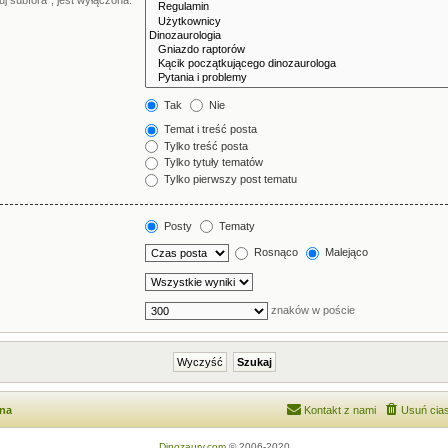
j subfora”, jest wyłączona.
Tak
Nie
Temat i treść posta
Tylko treść posta
Tylko tytuły tematów
Tylko pierwszy post tematu
Posty
Tematy
Rosnąco
Malejąco
znaków w poście
wna
Kontakt z nami
Usuń cias
Dinozaury.com
© 2006-2020