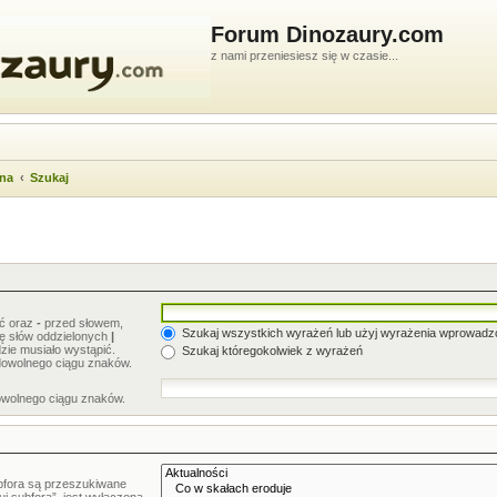
Forum Dinozaury.com
z nami przeniesiesz się w czasie...
wna
Szukaj
ić oraz
-
przed słowem,
Szukaj wszystkich wyrażeń lub użyj wyrażenia wprowad
stę słów oddzielonych
|
zie musiało wystąpić.
Szukaj któregokolwiek z wyrażeń
dowolnego ciągu znaków.
owolnego ciągu znaków.
bfora są przeszukiwane