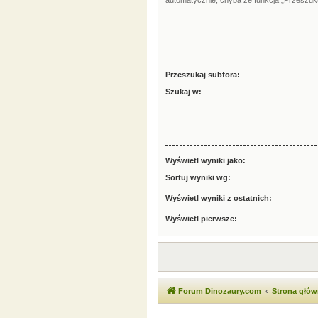
automatycznie, chyba że funkcja „Przeszuku
Przeszukaj subfora:
Szukaj w:
Wyświetl wyniki jako:
Sortuj wyniki wg:
Wyświetl wyniki z ostatnich:
Wyświetl pierwsze:
Forum Dinozaury.com
Strona głó