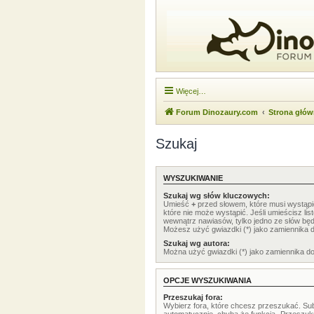
Więcej…
Forum Dinozaury.com
Strona głó
Szukaj
WYSZUKIWANIE
Szukaj wg słów kluczowych:
Umieść
+
przed słowem, które musi wystąp
które nie może wystąpić. Jeśli umieścisz li
wewnątrz nawiasów, tylko jedno ze słów będ
Możesz użyć gwiazdki (*) jako zamiennika 
Szukaj wg autora:
Można użyć gwiazdki (*) jako zamiennika d
OPCJE WYSZUKIWANIA
Przeszukaj fora:
Wybierz fora, które chcesz przeszukać. Su