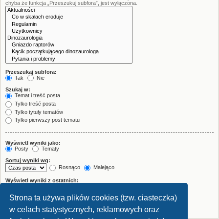
chyba że funkcja „Przeszukuj subfora”, jest wyłączona.
Przeszukaj subfora:
Tak
Nie
Szukaj w:
Temat i treść posta
Tylko treść posta
Tylko tytuły tematów
Tylko pierwszy post tematu
Wyświetl wyniki jako:
Posty
Tematy
Sortuj wyniki wg:
Rosnąco
Malejąco
Wyświetl wyniki z ostatnich:
Strona ta używa plików cookies (tzw. ciasteczka)
Wyświetl pierwsze:
znaków w poście
w celach statystycznych, reklamowych oraz