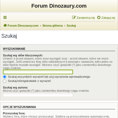
Forum Dinozaury.com
Zarejestruj się
Zaloguj się
Forum Dinozaury.com
Strona główna
Szukaj
Szukaj
WYSZUKIWANIE
Szukaj wg słów kluczowych:
Umieść
+
przed słowem, które musi wystąpić oraz
-
przed słowem, które nie może
wystąpić. Jeśli umieścisz listę słów oddzielonych
|
wewnątrz nawiasów, tylko jedno ze
słów będzie musiało wystąpić. Możesz użyć gwiazdki (*) jako zamiennika dowolnego
ciągu znaków.
Szukaj wszystkich wyrażeń lub użyj wyrażenia wprowadzonego
Szukaj któregokolwiek z wyrażeń
Szukaj wg autora:
Można użyć gwiazdki (*) jako zamiennika dowolnego ciągu znaków.
OPCJE WYSZUKIWANIA
Przeszukaj fora:
Wybierz fora, które chcesz przeszukać. Subfora są przeszukiwane automatycznie,