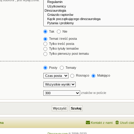
j subfora”, jest wyłączona.
Tak
Nie
Temat i treść posta
Tylko treść posta
Tylko tytuły tematów
Tylko pierwszy post tematu
Posty
Tematy
Rosnąco
Malejąco
znaków w poście
wna
Kontakt z nami
Usuń cias
Dinozaury.com
© 2006-2020