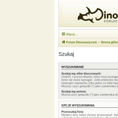
Więcej…
Forum Dinozaury.com
Strona głó
Szukaj
WYSZUKIWANIE
Szukaj wg słów kluczowych:
Umieść
+
przed słowem, które musi wystąp
które nie może wystąpić. Jeśli umieścisz li
wewnątrz nawiasów, tylko jedno ze słów będ
Możesz użyć gwiazdki (*) jako zamiennika 
Szukaj wg autora:
Można użyć gwiazdki (*) jako zamiennika d
OPCJE WYSZUKIWANIA
Przeszukaj fora:
Wybierz fora, które chcesz przeszukać. Su