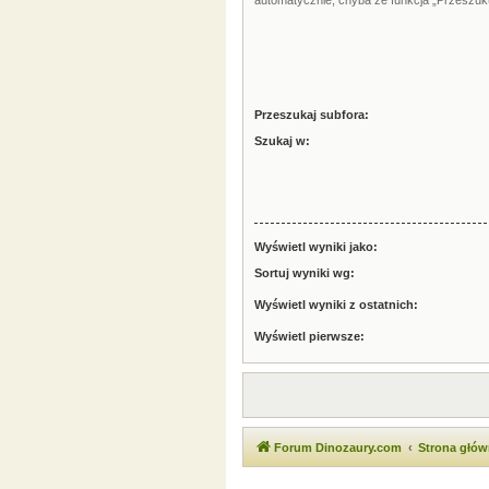
automatycznie, chyba że funkcja „Przeszuku
Przeszukaj subfora:
Szukaj w:
Wyświetl wyniki jako:
Sortuj wyniki wg:
Wyświetl wyniki z ostatnich:
Wyświetl pierwsze:
Forum Dinozaury.com
Strona głó