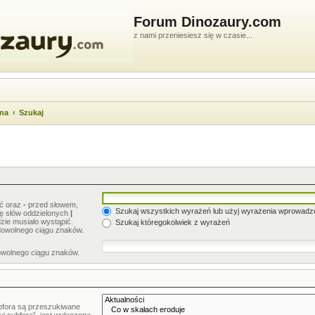
Forum Dinozaury.com
z nami przeniesiesz się w czasie...
wna
Szukaj
ić oraz
-
przed słowem,
Szukaj wszystkich wyrażeń lub użyj wyrażenia wprowad
stę słów oddzielonych
|
zie musiało wystąpić.
Szukaj któregokolwiek z wyrażeń
dowolnego ciągu znaków.
owolnego ciągu znaków.
bfora są przeszukiwane