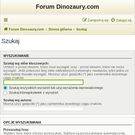
Forum Dinozaury.com
Zarejestruj się
Zaloguj się
Forum Dinozaury.com
Strona główna
Szukaj
Szukaj
WYSZUKIWANIE
Szukaj wg słów kluczowych:
Umieść
+
przed słowem, które musi wystąpić oraz
-
przed słowem, które nie może
wystąpić. Jeśli umieścisz listę słów oddzielonych
|
wewnątrz nawiasów, tylko jedno ze
słów będzie musiało wystąpić. Możesz użyć gwiazdki (*) jako zamiennika dowolnego
ciągu znaków.
Szukaj wszystkich wyrażeń lub użyj wyrażenia wprowadzonego
Szukaj któregokolwiek z wyrażeń
Szukaj wg autora:
Można użyć gwiazdki (*) jako zamiennika dowolnego ciągu znaków.
OPCJE WYSZUKIWANIA
Przeszukaj fora:
Wybierz fora, które chcesz przeszukać. Subfora są przeszukiwane automatycznie,