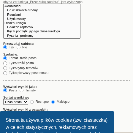
chyba że funkcja „Przeszukuj subfora”, jest wyłączona.
Przeszukaj subfora:
Tak
Nie
Szukaj w:
Temat i treść posta
Tylko treść posta
Tylko tytuły tematów
Tylko pierwszy post tematu
Wyświetl wyniki jako:
Posty
Tematy
Sortuj wyniki wg:
Rosnąco
Malejąco
Wyświetl wyniki z ostatnich:
Strona ta używa plików cookies (tzw. ciasteczka)
Wyświetl pierwsze:
znaków w poście
w celach statystycznych, reklamowych oraz