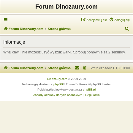
Forum Dinozaury.com
Zarejestruj się
Zaloguj się
S
Forum Dinozaury.com
Strona główna
z
Informacje
u
k
W tej chwili nie możesz użyć wyszukiwarki. Spróbuj ponownie za 2 sekundy.
a
j
Forum Dinozaury.com
Strona główna
Strefa czasowa
UTC+01:00
Dinozaury.com
© 2006-2020
Technologię dostarcza
phpBB
® Forum Software © phpBB Limited
Polski pakiet językowy dostarcza
phpBB.pl
Zasady ochrony danych osobowych
|
Regulamin