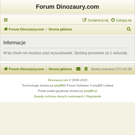
Forum Dinozaury.com
Zarejestruj się
Zaloguj się
S
Forum Dinozaury.com
Strona główna
z
Informacje
u
k
W tej chwili nie możesz użyć wyszukiwarki. Spróbuj ponownie za 1 sekundę.
a
j
Forum Dinozaury.com
Strona główna
Strefa czasowa
UTC+01:00
Dinozaury.com
© 2006-2020
Technologię dostarcza
phpBB
® Forum Software © phpBB Limited
Polski pakiet językowy dostarcza
phpBB.pl
Zasady ochrony danych osobowych
|
Regulamin