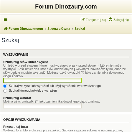
Forum Dinozaury.com
Zarejestruj się
Zaloguj się
Forum Dinozaury.com
Strona główna
Szukaj
Szukaj
WYSZUKIWANIE
Szukaj wg słów kluczowych:
Umieść
+
przed słowem, które musi wystąpić oraz
-
przed słowem, które nie może
wystąpić. Jeśli umieścisz listę słów oddzielonych
|
wewnątrz nawiasów, tylko jedno ze
słów będzie musiało wystąpić. Możesz użyć gwiazdki (*) jako zamiennika dowolnego
ciągu znaków.
Szukaj wszystkich wyrażeń lub użyj wyrażenia wprowadzonego
Szukaj któregokolwiek z wyrażeń
Szukaj wg autora:
Można użyć gwiazdki (*) jako zamiennika dowolnego ciągu znaków.
OPCJE WYSZUKIWANIA
Przeszukaj fora:
Wybierz fora, które chcesz przeszukać. Subfora są przeszukiwane automatycznie,