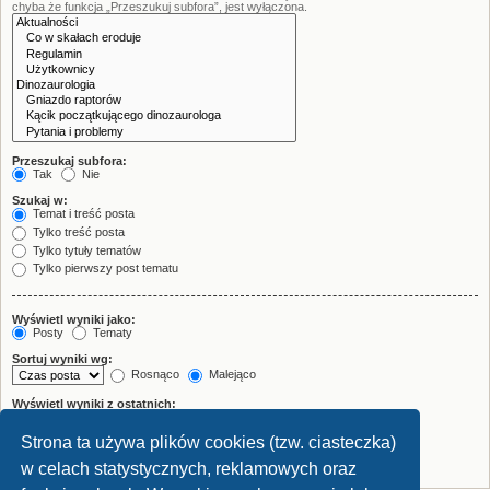
chyba że funkcja „Przeszukuj subfora”, jest wyłączona.
Przeszukaj subfora:
Tak
Nie
Szukaj w:
Temat i treść posta
Tylko treść posta
Tylko tytuły tematów
Tylko pierwszy post tematu
Wyświetl wyniki jako:
Posty
Tematy
Sortuj wyniki wg:
Rosnąco
Malejąco
Wyświetl wyniki z ostatnich:
Strona ta używa plików cookies (tzw. ciasteczka)
Wyświetl pierwsze:
znaków w poście
w celach statystycznych, reklamowych oraz