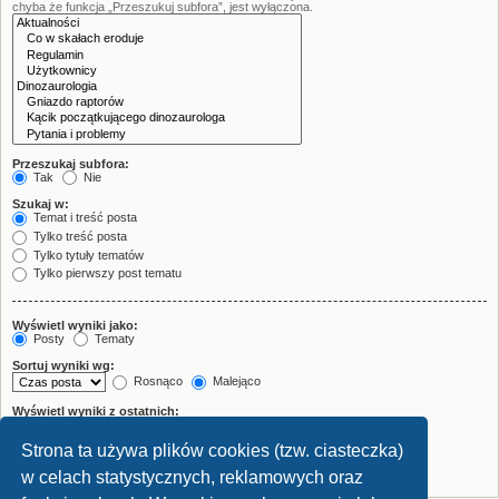
chyba że funkcja „Przeszukuj subfora”, jest wyłączona.
Przeszukaj subfora:
Tak
Nie
Szukaj w:
Temat i treść posta
Tylko treść posta
Tylko tytuły tematów
Tylko pierwszy post tematu
Wyświetl wyniki jako:
Posty
Tematy
Sortuj wyniki wg:
Rosnąco
Malejąco
Wyświetl wyniki z ostatnich:
Strona ta używa plików cookies (tzw. ciasteczka)
Wyświetl pierwsze:
znaków w poście
w celach statystycznych, reklamowych oraz