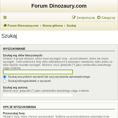
Forum Dinozaury.com
Zarejestruj się
Zaloguj się
Forum Dinozaury.com
Strona główna
Szukaj
Szukaj
WYSZUKIWANIE
Szukaj wg słów kluczowych:
Umieść
+
przed słowem, które musi wystąpić oraz
-
przed słowem, które nie może
wystąpić. Jeśli umieścisz listę słów oddzielonych
|
wewnątrz nawiasów, tylko jedno ze
słów będzie musiało wystąpić. Możesz użyć gwiazdki (*) jako zamiennika dowolnego
ciągu znaków.
Szukaj wszystkich wyrażeń lub użyj wyrażenia wprowadzonego
Szukaj któregokolwiek z wyrażeń
Szukaj wg autora:
Można użyć gwiazdki (*) jako zamiennika dowolnego ciągu znaków.
OPCJE WYSZUKIWANIA
Przeszukaj fora:
Wybierz fora, które chcesz przeszukać. Subfora są przeszukiwane automatycznie,