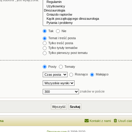
j subfora”, jest wyłączona.
Tak
Nie
Temat i treść posta
Tylko treść posta
Tylko tytuły tematów
Tylko pierwszy post tematu
Posty
Tematy
Rosnąco
Malejąco
znaków w poście
wna
Kontakt z nami
Usuń cias
Dinozaury.com
© 2006-2020