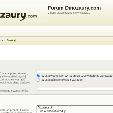
Forum Dinozaury.com
z nami przeniesiesz się w czasie...
wna
Szukaj
ić oraz
-
przed słowem,
Szukaj wszystkich wyrażeń lub użyj wyrażenia wprowad
stę słów oddzielonych
|
zie musiało wystąpić.
Szukaj któregokolwiek z wyrażeń
dowolnego ciągu znaków.
owolnego ciągu znaków.
bfora są przeszukiwane