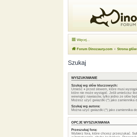
Więcej…
Forum Dinozaury.com
Strona głó
Szukaj
WYSZUKIWANIE
Szukaj wg słów kluczowych:
Umieść
+
przed słowem, które musi wystąp
które nie może wystąpić. Jeśli umieścisz li
wewnątrz nawiasów, tylko jedno ze słów będ
Możesz użyć gwiazdki (*) jako zamiennika 
Szukaj wg autora:
Można użyć gwiazdki (*) jako zamiennika d
OPCJE WYSZUKIWANIA
Przeszukaj fora:
Wybierz fora, które chcesz przeszukać. Su