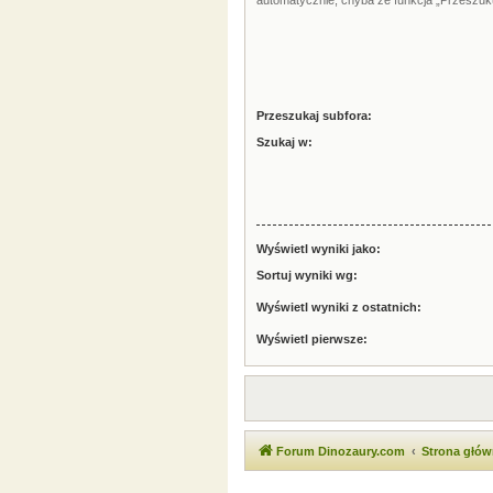
automatycznie, chyba że funkcja „Przeszuku
Przeszukaj subfora:
Szukaj w:
Wyświetl wyniki jako:
Sortuj wyniki wg:
Wyświetl wyniki z ostatnich:
Wyświetl pierwsze:
Forum Dinozaury.com
Strona głó