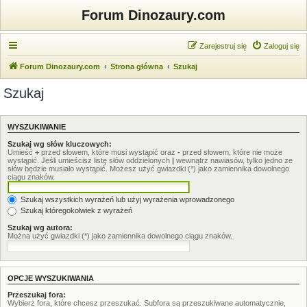
Forum Dinozaury.com
Zarejestruj się
Zaloguj się
Forum Dinozaury.com
Strona główna
Szukaj
Szukaj
WYSZUKIWANIE
Szukaj wg słów kluczowych:
Umieść
+
przed słowem, które musi wystąpić oraz
-
przed słowem, które nie może
wystąpić. Jeśli umieścisz listę słów oddzielonych
|
wewnątrz nawiasów, tylko jedno ze
słów będzie musiało wystąpić. Możesz użyć gwiazdki (*) jako zamiennika dowolnego
ciągu znaków.
Szukaj wszystkich wyrażeń lub użyj wyrażenia wprowadzonego
Szukaj któregokolwiek z wyrażeń
Szukaj wg autora:
Można użyć gwiazdki (*) jako zamiennika dowolnego ciągu znaków.
OPCJE WYSZUKIWANIA
Przeszukaj fora:
Wybierz fora, które chcesz przeszukać. Subfora są przeszukiwane automatycznie,