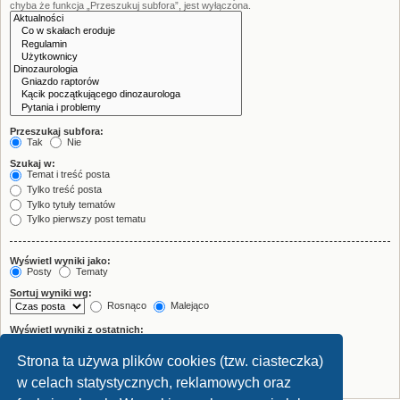
chyba że funkcja „Przeszukuj subfora”, jest wyłączona.
Przeszukaj subfora:
Tak
Nie
Szukaj w:
Temat i treść posta
Tylko treść posta
Tylko tytuły tematów
Tylko pierwszy post tematu
Wyświetl wyniki jako:
Posty
Tematy
Sortuj wyniki wg:
Rosnąco
Malejąco
Wyświetl wyniki z ostatnich:
Strona ta używa plików cookies (tzw. ciasteczka)
Wyświetl pierwsze:
znaków w poście
w celach statystycznych, reklamowych oraz