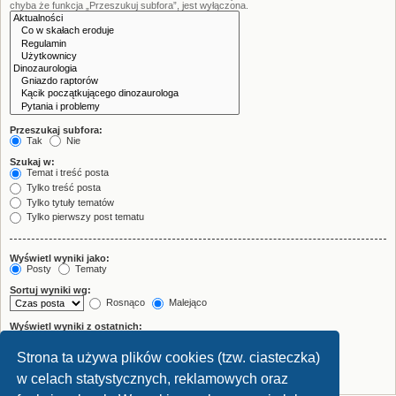
chyba że funkcja „Przeszukuj subfora”, jest wyłączona.
Przeszukaj subfora:
Tak
Nie
Szukaj w:
Temat i treść posta
Tylko treść posta
Tylko tytuły tematów
Tylko pierwszy post tematu
Wyświetl wyniki jako:
Posty
Tematy
Sortuj wyniki wg:
Rosnąco
Malejąco
Wyświetl wyniki z ostatnich:
Strona ta używa plików cookies (tzw. ciasteczka)
Wyświetl pierwsze:
znaków w poście
w celach statystycznych, reklamowych oraz