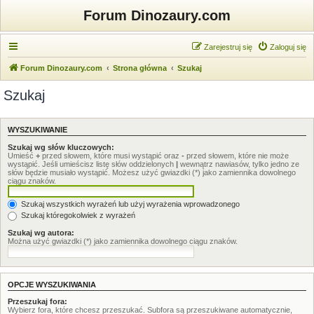
Forum Dinozaury.com
Zarejestruj się
Zaloguj się
Forum Dinozaury.com
Strona główna
Szukaj
Szukaj
WYSZUKIWANIE
Szukaj wg słów kluczowych:
Umieść
+
przed słowem, które musi wystąpić oraz
-
przed słowem, które nie może
wystąpić. Jeśli umieścisz listę słów oddzielonych
|
wewnątrz nawiasów, tylko jedno ze
słów będzie musiało wystąpić. Możesz użyć gwiazdki (*) jako zamiennika dowolnego
ciągu znaków.
Szukaj wszystkich wyrażeń lub użyj wyrażenia wprowadzonego
Szukaj któregokolwiek z wyrażeń
Szukaj wg autora:
Można użyć gwiazdki (*) jako zamiennika dowolnego ciągu znaków.
OPCJE WYSZUKIWANIA
Przeszukaj fora:
Wybierz fora, które chcesz przeszukać. Subfora są przeszukiwane automatycznie,