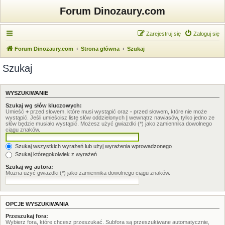
Forum Dinozaury.com
Zarejestruj się
Zaloguj się
Forum Dinozaury.com
Strona główna
Szukaj
Szukaj
WYSZUKIWANIE
Szukaj wg słów kluczowych:
Umieść
+
przed słowem, które musi wystąpić oraz
-
przed słowem, które nie może
wystąpić. Jeśli umieścisz listę słów oddzielonych
|
wewnątrz nawiasów, tylko jedno ze
słów będzie musiało wystąpić. Możesz użyć gwiazdki (*) jako zamiennika dowolnego
ciągu znaków.
Szukaj wszystkich wyrażeń lub użyj wyrażenia wprowadzonego
Szukaj któregokolwiek z wyrażeń
Szukaj wg autora:
Można użyć gwiazdki (*) jako zamiennika dowolnego ciągu znaków.
OPCJE WYSZUKIWANIA
Przeszukaj fora:
Wybierz fora, które chcesz przeszukać. Subfora są przeszukiwane automatycznie,