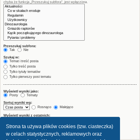
chyba że funkcja „Przeszukuj subfora”, jest wyłączona.
Przeszukaj subfora:
Tak
Nie
Szukaj w:
Temat i treść posta
Tylko treść posta
Tylko tytuły tematów
Tylko pierwszy post tematu
Wyświetl wyniki jako:
Posty
Tematy
Sortuj wyniki wg:
Rosnąco
Malejąco
Wyświetl wyniki z ostatnich:
Strona ta używa plików cookies (tzw. ciasteczka)
Wyświetl pierwsze:
znaków w poście
w celach statystycznych, reklamowych oraz