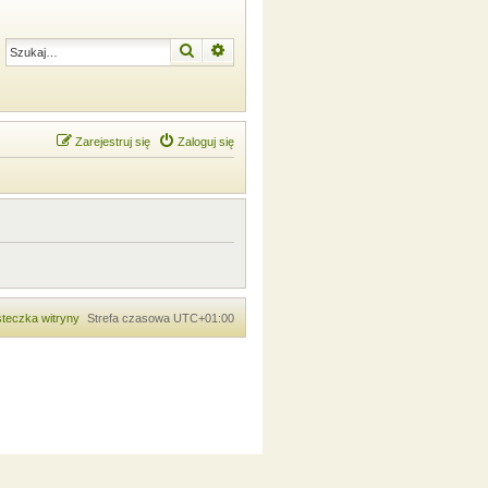
Szukaj
Wyszukiwanie zaawansowane
Zarejestruj się
Zaloguj się
teczka witryny
Strefa czasowa
UTC+01:00