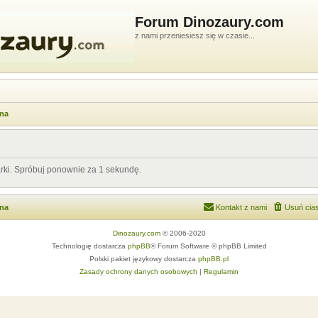
Forum Dinozaury.com
z nami przeniesiesz się w czasie...
wna
arki. Spróbuj ponownie za 1 sekundę.
wna
Kontakt z nami
Usuń cias
Dinozaury.com
© 2006-2020
Technologię dostarcza
phpBB
® Forum Software © phpBB Limited
Polski pakiet językowy dostarcza
phpBB.pl
Zasady ochrony danych osobowych
|
Regulamin