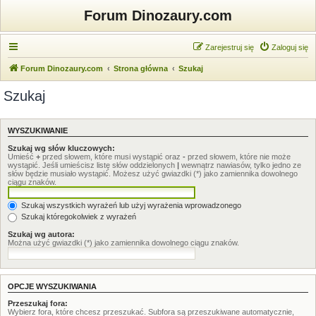
Forum Dinozaury.com
Zarejestruj się
Zaloguj się
Forum Dinozaury.com
Strona główna
Szukaj
Szukaj
WYSZUKIWANIE
Szukaj wg słów kluczowych:
Umieść
+
przed słowem, które musi wystąpić oraz
-
przed słowem, które nie może
wystąpić. Jeśli umieścisz listę słów oddzielonych
|
wewnątrz nawiasów, tylko jedno ze
słów będzie musiało wystąpić. Możesz użyć gwiazdki (*) jako zamiennika dowolnego
ciągu znaków.
Szukaj wszystkich wyrażeń lub użyj wyrażenia wprowadzonego
Szukaj któregokolwiek z wyrażeń
Szukaj wg autora:
Można użyć gwiazdki (*) jako zamiennika dowolnego ciągu znaków.
OPCJE WYSZUKIWANIA
Przeszukaj fora:
Wybierz fora, które chcesz przeszukać. Subfora są przeszukiwane automatycznie,