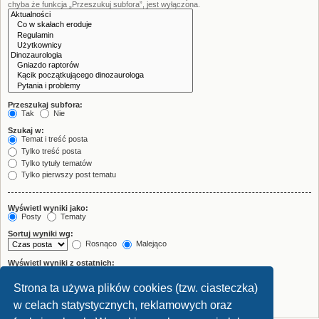
chyba że funkcja „Przeszukuj subfora”, jest wyłączona.
Przeszukaj subfora:
Tak
Nie
Szukaj w:
Temat i treść posta
Tylko treść posta
Tylko tytuły tematów
Tylko pierwszy post tematu
Wyświetl wyniki jako:
Posty
Tematy
Sortuj wyniki wg:
Rosnąco
Malejąco
Wyświetl wyniki z ostatnich:
Strona ta używa plików cookies (tzw. ciasteczka)
Wyświetl pierwsze:
znaków w poście
w celach statystycznych, reklamowych oraz