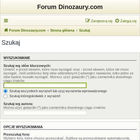
Forum Dinozaury.com
Zarejestruj się
Zaloguj się
Forum Dinozaury.com
Strona główna
Szukaj
Szukaj
WYSZUKIWANIE
Szukaj wg słów kluczowych:
Umieść
+
przed słowem, które musi wystąpić oraz
-
przed słowem, które nie może
wystąpić. Jeśli umieścisz listę słów oddzielonych
|
wewnątrz nawiasów, tylko jedno ze
słów będzie musiało wystąpić. Możesz użyć gwiazdki (*) jako zamiennika dowolnego
ciągu znaków.
Szukaj wszystkich wyrażeń lub użyj wyrażenia wprowadzonego
Szukaj któregokolwiek z wyrażeń
Szukaj wg autora:
Można użyć gwiazdki (*) jako zamiennika dowolnego ciągu znaków.
OPCJE WYSZUKIWANIA
Przeszukaj fora:
Wybierz fora, które chcesz przeszukać. Subfora są przeszukiwane automatycznie,