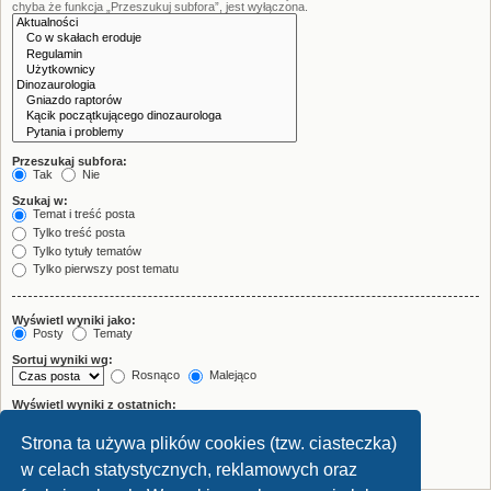
chyba że funkcja „Przeszukuj subfora”, jest wyłączona.
Przeszukaj subfora:
Tak
Nie
Szukaj w:
Temat i treść posta
Tylko treść posta
Tylko tytuły tematów
Tylko pierwszy post tematu
Wyświetl wyniki jako:
Posty
Tematy
Sortuj wyniki wg:
Rosnąco
Malejąco
Wyświetl wyniki z ostatnich:
Strona ta używa plików cookies (tzw. ciasteczka)
Wyświetl pierwsze:
znaków w poście
w celach statystycznych, reklamowych oraz