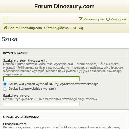
Forum Dinozaury.com
Zarejestruj się
Zaloguj się
Forum Dinozaury.com
Strona główna
Szukaj
Szukaj
WYSZUKIWANIE
Szukaj wg słów kluczowych:
Umieść
+
przed słowem, które musi wystąpić oraz
-
przed słowem, które nie może
wystąpić. Jeśli umieścisz listę słów oddzielonych
|
wewnątrz nawiasów, tylko jedno ze
słów będzie musiało wystąpić. Możesz użyć gwiazdki (*) jako zamiennika dowolnego
ciągu znaków.
Szukaj wszystkich wyrażeń lub użyj wyrażenia wprowadzonego
Szukaj któregokolwiek z wyrażeń
Szukaj wg autora:
Można użyć gwiazdki (*) jako zamiennika dowolnego ciągu znaków.
OPCJE WYSZUKIWANIA
Przeszukaj fora:
Wybierz fora, które chcesz przeszukać. Subfora są przeszukiwane automatycznie,