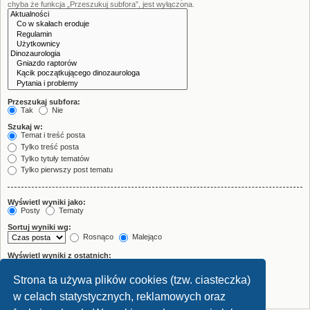
chyba że funkcja „Przeszukuj subfora”, jest wyłączona.
Przeszukaj subfora:
Tak
Nie
Szukaj w:
Temat i treść posta
Tylko treść posta
Tylko tytuły tematów
Tylko pierwszy post tematu
Wyświetl wyniki jako:
Posty
Tematy
Sortuj wyniki wg:
Rosnąco
Malejąco
Wyświetl wyniki z ostatnich:
Strona ta używa plików cookies (tzw. ciasteczka)
Wyświetl pierwsze:
znaków w poście
w celach statystycznych, reklamowych oraz