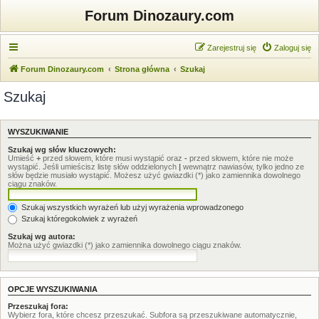
Forum Dinozaury.com
Zarejestruj się
Zaloguj się
Forum Dinozaury.com
Strona główna
Szukaj
Szukaj
WYSZUKIWANIE
Szukaj wg słów kluczowych:
Umieść
+
przed słowem, które musi wystąpić oraz
-
przed słowem, które nie może
wystąpić. Jeśli umieścisz listę słów oddzielonych
|
wewnątrz nawiasów, tylko jedno ze
słów będzie musiało wystąpić. Możesz użyć gwiazdki (*) jako zamiennika dowolnego
ciągu znaków.
Szukaj wszystkich wyrażeń lub użyj wyrażenia wprowadzonego
Szukaj któregokolwiek z wyrażeń
Szukaj wg autora:
Można użyć gwiazdki (*) jako zamiennika dowolnego ciągu znaków.
OPCJE WYSZUKIWANIA
Przeszukaj fora:
Wybierz fora, które chcesz przeszukać. Subfora są przeszukiwane automatycznie,