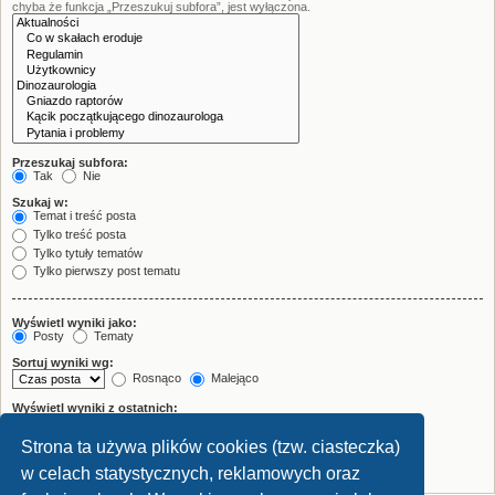
chyba że funkcja „Przeszukuj subfora”, jest wyłączona.
Przeszukaj subfora:
Tak
Nie
Szukaj w:
Temat i treść posta
Tylko treść posta
Tylko tytuły tematów
Tylko pierwszy post tematu
Wyświetl wyniki jako:
Posty
Tematy
Sortuj wyniki wg:
Rosnąco
Malejąco
Wyświetl wyniki z ostatnich:
Strona ta używa plików cookies (tzw. ciasteczka)
Wyświetl pierwsze:
znaków w poście
w celach statystycznych, reklamowych oraz