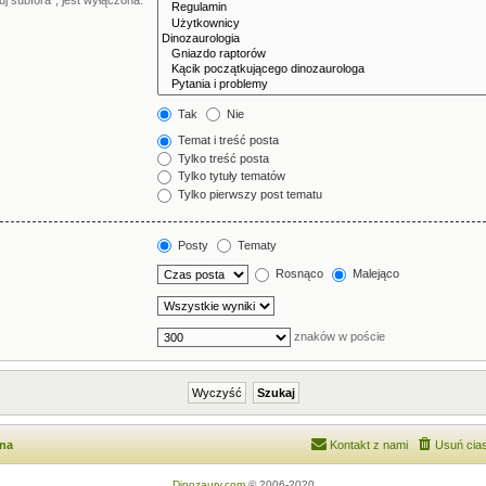
j subfora”, jest wyłączona.
Tak
Nie
Temat i treść posta
Tylko treść posta
Tylko tytuły tematów
Tylko pierwszy post tematu
Posty
Tematy
Rosnąco
Malejąco
znaków w poście
wna
Kontakt z nami
Usuń cias
Dinozaury.com
© 2006-2020