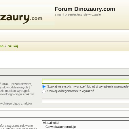
Forum Dinozaury.com
z nami przeniesiesz się w czasie...
wna
Szukaj
ić oraz
-
przed słowem,
Szukaj wszystkich wyrażeń lub użyj wyrażenia wprowad
stę słów oddzielonych
|
zie musiało wystąpić.
Szukaj któregokolwiek z wyrażeń
dowolnego ciągu znaków.
owolnego ciągu znaków.
bfora są przeszukiwane