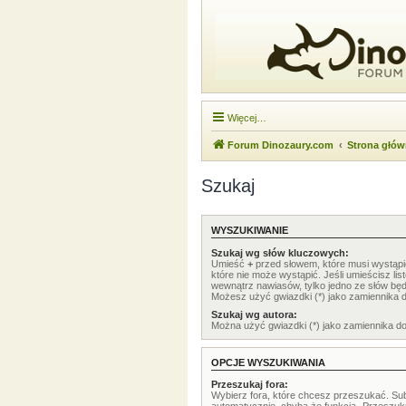
Więcej…
Forum Dinozaury.com
Strona głó
Szukaj
WYSZUKIWANIE
Szukaj wg słów kluczowych:
Umieść
+
przed słowem, które musi wystąp
które nie może wystąpić. Jeśli umieścisz li
wewnątrz nawiasów, tylko jedno ze słów będ
Możesz użyć gwiazdki (*) jako zamiennika 
Szukaj wg autora:
Można użyć gwiazdki (*) jako zamiennika d
OPCJE WYSZUKIWANIA
Przeszukaj fora:
Wybierz fora, które chcesz przeszukać. Su