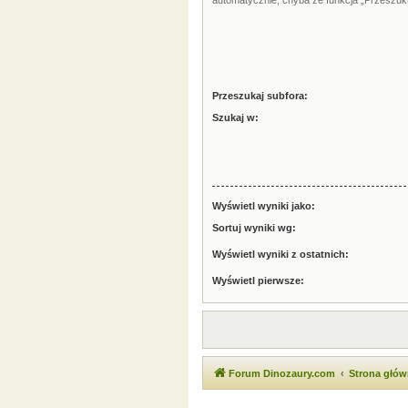
automatycznie, chyba że funkcja „Przeszuku
Przeszukaj subfora:
Szukaj w:
Wyświetl wyniki jako:
Sortuj wyniki wg:
Wyświetl wyniki z ostatnich:
Wyświetl pierwsze:
Forum Dinozaury.com
Strona głó