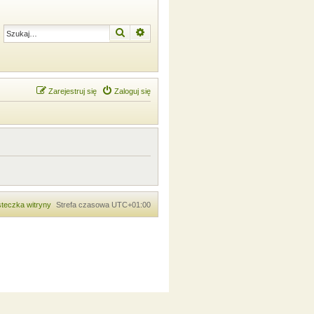
Szukaj
Wyszukiwanie zaawansowane
Zarejestruj się
Zaloguj się
teczka witryny
Strefa czasowa
UTC+01:00