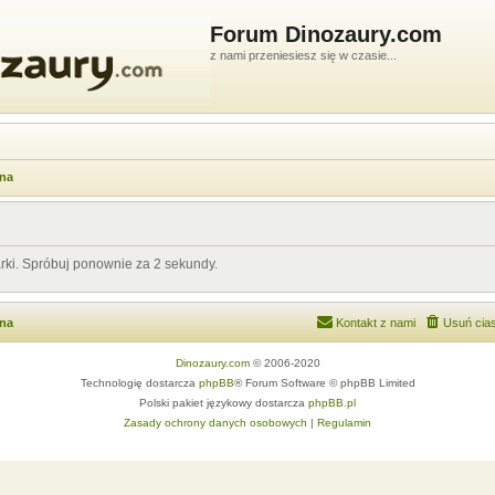
Forum Dinozaury.com
z nami przeniesiesz się w czasie...
wna
rki. Spróbuj ponownie za 2 sekundy.
wna
Kontakt z nami
Usuń cias
Dinozaury.com
© 2006-2020
Technologię dostarcza
phpBB
® Forum Software © phpBB Limited
Polski pakiet językowy dostarcza
phpBB.pl
Zasady ochrony danych osobowych
|
Regulamin