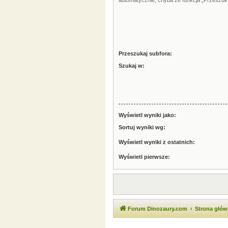
automatycznie, chyba że funkcja „Przeszuku
Przeszukaj subfora:
Szukaj w:
Wyświetl wyniki jako:
Sortuj wyniki wg:
Wyświetl wyniki z ostatnich:
Wyświetl pierwsze:
Forum Dinozaury.com
Strona głó