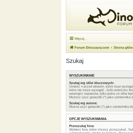
Więcej…
Forum Dinozaury.com
Strona głó
Szukaj
WYSZUKIWANIE
Szukaj wg słów kluczowych:
Umieść
+
przed słowem, które musi wystąp
które nie może wystąpić. Jeśli umieścisz li
wewnątrz nawiasów, tylko jedno ze słów będ
Możesz użyć gwiazdki (*) jako zamiennika 
Szukaj wg autora:
Można użyć gwiazdki (*) jako zamiennika d
OPCJE WYSZUKIWANIA
Przeszukaj fora:
Wybierz fora, które chcesz przeszukać. Su