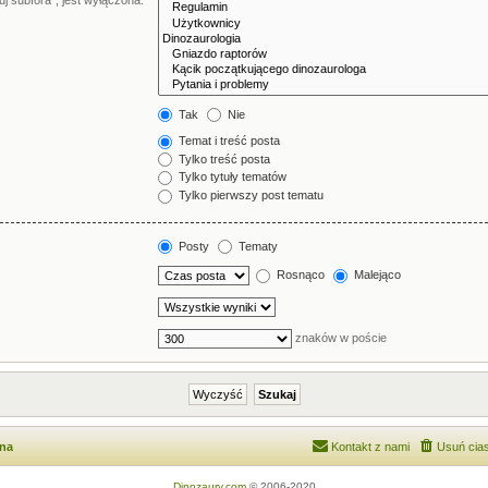
j subfora”, jest wyłączona.
Tak
Nie
Temat i treść posta
Tylko treść posta
Tylko tytuły tematów
Tylko pierwszy post tematu
Posty
Tematy
Rosnąco
Malejąco
znaków w poście
wna
Kontakt z nami
Usuń cias
Dinozaury.com
© 2006-2020