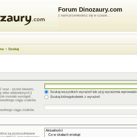
Forum Dinozaury.com
z nami przeniesiesz się w czasie...
wna
Szukaj
ić oraz
-
przed słowem,
Szukaj wszystkich wyrażeń lub użyj wyrażenia wprowad
stę słów oddzielonych
|
zie musiało wystąpić.
Szukaj któregokolwiek z wyrażeń
dowolnego ciągu znaków.
owolnego ciągu znaków.
bfora są przeszukiwane