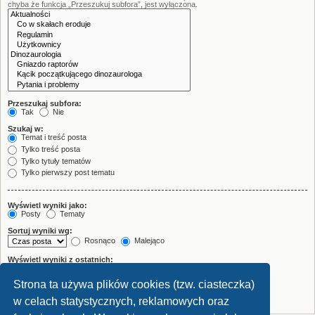
chyba że funkcja „Przeszukuj subfora”, jest wyłączona.
Przeszukaj subfora:
Tak
Nie
Szukaj w:
Temat i treść posta
Tylko treść posta
Tylko tytuły tematów
Tylko pierwszy post tematu
Wyświetl wyniki jako:
Posty
Tematy
Sortuj wyniki wg:
Rosnąco
Malejąco
Wyświetl wyniki z ostatnich:
Strona ta używa plików cookies (tzw. ciasteczka)
Wyświetl pierwsze:
znaków w poście
w celach statystycznych, reklamowych oraz