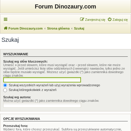
Forum Dinozaury.com
Zarejestruj się
Zaloguj się
Forum Dinozaury.com
Strona główna
Szukaj
Szukaj
WYSZUKIWANIE
Szukaj wg słów kluczowych:
Umieść
+
przed słowem, które musi wystąpić oraz
-
przed słowem, które nie może
wystąpić. Jeśli umieścisz listę słów oddzielonych
|
wewnątrz nawiasów, tylko jedno ze
słów będzie musiało wystąpić. Możesz użyć gwiazdki (*) jako zamiennika dowolnego
ciągu znaków.
Szukaj wszystkich wyrażeń lub użyj wyrażenia wprowadzonego
Szukaj któregokolwiek z wyrażeń
Szukaj wg autora:
Można użyć gwiazdki (*) jako zamiennika dowolnego ciągu znaków.
OPCJE WYSZUKIWANIA
Przeszukaj fora:
Wybierz fora, które chcesz przeszukać. Subfora są przeszukiwane automatycznie,