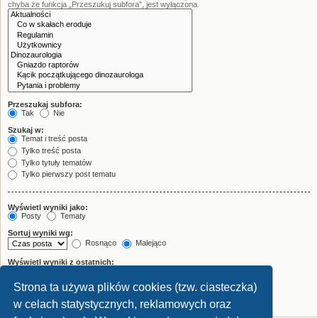
chyba że funkcja „Przeszukuj subfora”, jest wyłączona.
Przeszukaj subfora:
Tak
Nie
Szukaj w:
Temat i treść posta
Tylko treść posta
Tylko tytuły tematów
Tylko pierwszy post tematu
Wyświetl wyniki jako:
Posty
Tematy
Sortuj wyniki wg:
Rosnąco
Malejąco
Wyświetl wyniki z ostatnich:
Strona ta używa plików cookies (tzw. ciasteczka)
Wyświetl pierwsze:
znaków w poście
w celach statystycznych, reklamowych oraz