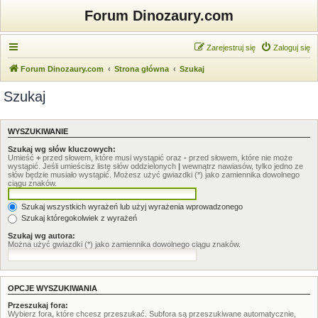
Forum Dinozaury.com
Zarejestruj się
Zaloguj się
Forum Dinozaury.com
Strona główna
Szukaj
Szukaj
WYSZUKIWANIE
Szukaj wg słów kluczowych:
Umieść
+
przed słowem, które musi wystąpić oraz
-
przed słowem, które nie może
wystąpić. Jeśli umieścisz listę słów oddzielonych
|
wewnątrz nawiasów, tylko jedno ze
słów będzie musiało wystąpić. Możesz użyć gwiazdki (*) jako zamiennika dowolnego
ciągu znaków.
Szukaj wszystkich wyrażeń lub użyj wyrażenia wprowadzonego
Szukaj któregokolwiek z wyrażeń
Szukaj wg autora:
Można użyć gwiazdki (*) jako zamiennika dowolnego ciągu znaków.
OPCJE WYSZUKIWANIA
Przeszukaj fora:
Wybierz fora, które chcesz przeszukać. Subfora są przeszukiwane automatycznie,