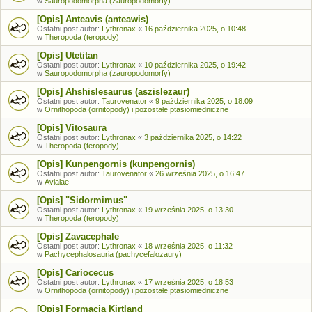
w
Sauropodomorpha (zauropodomorfy)
[Opis] Anteavis (anteawis)
Ostatni post autor:
Lythronax
«
16 października 2025, o 10:48
w
Theropoda (teropody)
[Opis] Utetitan
Ostatni post autor:
Lythronax
«
10 października 2025, o 19:42
w
Sauropodomorpha (zauropodomorfy)
[Opis] Ahshislesaurus (aszislezaur)
Ostatni post autor:
Taurovenator
«
9 października 2025, o 18:09
w
Ornithopoda (ornitopody) i pozostałe ptasiomiedniczne
[Opis] Vitosaura
Ostatni post autor:
Lythronax
«
3 października 2025, o 14:22
w
Theropoda (teropody)
[Opis] Kunpengornis (kunpengornis)
Ostatni post autor:
Taurovenator
«
26 września 2025, o 16:47
w
Avialae
[Opis] "Sidormimus"
Ostatni post autor:
Lythronax
«
19 września 2025, o 13:30
w
Theropoda (teropody)
[Opis] Zavacephale
Ostatni post autor:
Lythronax
«
18 września 2025, o 11:32
w
Pachycephalosauria (pachycefalozaury)
[Opis] Cariocecus
Ostatni post autor:
Lythronax
«
17 września 2025, o 18:53
w
Ornithopoda (ornitopody) i pozostałe ptasiomiedniczne
[Opis] Formacja Kirtland