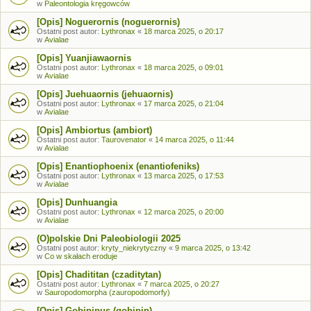
w
Paleontologia kręgowców
[Opis] Noguerornis (noguerornis)
Ostatni post autor:
Lythronax
«
18 marca 2025, o 20:17
w
Avialae
[Opis] Yuanjiawaornis
Ostatni post autor:
Lythronax
«
18 marca 2025, o 09:01
w
Avialae
[Opis] Juehuaornis (jehuaornis)
Ostatni post autor:
Lythronax
«
17 marca 2025, o 21:04
w
Avialae
[Opis] Ambiortus (ambiort)
Ostatni post autor:
Taurovenator
«
14 marca 2025, o 11:44
w
Avialae
[Opis] Enantiophoenix (enantiofeniks)
Ostatni post autor:
Lythronax
«
13 marca 2025, o 17:53
w
Avialae
[Opis] Dunhuangia
Ostatni post autor:
Lythronax
«
12 marca 2025, o 20:00
w
Avialae
(O)polskie Dni Paleobiologii 2025
Ostatni post autor:
kryty_niekrytyczny
«
9 marca 2025, o 13:42
w
Co w skałach eroduje
[Opis] Chadititan (czaditytan)
Ostatni post autor:
Lythronax
«
7 marca 2025, o 20:27
w
Sauropodomorpha (zauropodomorfy)
[Opis] Gobipipus (gobipip)