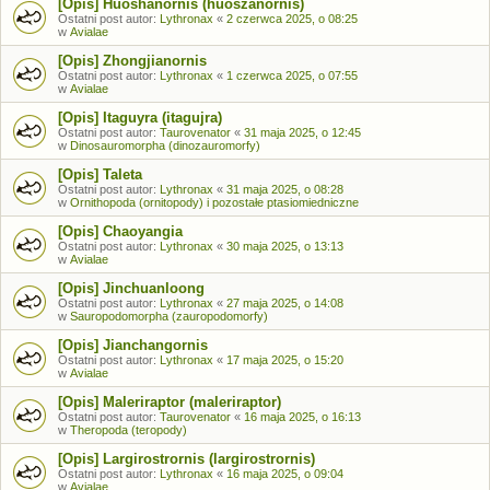
[Opis] Huoshanornis (huoszanornis)
Ostatni post autor:
Lythronax
«
2 czerwca 2025, o 08:25
w
Avialae
[Opis] Zhongjianornis
Ostatni post autor:
Lythronax
«
1 czerwca 2025, o 07:55
w
Avialae
[Opis] Itaguyra (itagujra)
Ostatni post autor:
Taurovenator
«
31 maja 2025, o 12:45
w
Dinosauromorpha (dinozauromorfy)
[Opis] Taleta
Ostatni post autor:
Lythronax
«
31 maja 2025, o 08:28
w
Ornithopoda (ornitopody) i pozostałe ptasiomiedniczne
[Opis] Chaoyangia
Ostatni post autor:
Lythronax
«
30 maja 2025, o 13:13
w
Avialae
[Opis] Jinchuanloong
Ostatni post autor:
Lythronax
«
27 maja 2025, o 14:08
w
Sauropodomorpha (zauropodomorfy)
[Opis] Jianchangornis
Ostatni post autor:
Lythronax
«
17 maja 2025, o 15:20
w
Avialae
[Opis] Maleriraptor (maleriraptor)
Ostatni post autor:
Taurovenator
«
16 maja 2025, o 16:13
w
Theropoda (teropody)
[Opis] Largirostrornis (largirostrornis)
Ostatni post autor:
Lythronax
«
16 maja 2025, o 09:04
w
Avialae