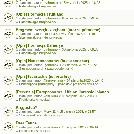
Ostatni post autor:
Lythronax
«
15 września 2025, o 16:08
w
Paleontologia kręgowców
[Opis] Formacja Fruitland
Ostatni post autor:
Lythronax
«
8 września 2025, o 20:09
w
Paleontologia kręgowców
Fragment szczęki z zębami (morze północne)
Ostatni post autor:
tletocha
«
1 września 2025, o 11:49
w
Skamieniałości - identyfikacja
[Opis] Formacja Bahariya
Ostatni post autor:
Lythronax
«
30 sierpnia 2025, o 09:33
w
Paleontologia kręgowców
[Opis] Huashanosaurus (huaszanozaur)
Ostatni post autor:
Lythronax
«
28 sierpnia 2025, o 21:25
w
Sauropodomorpha (zauropodomorfy)
[Opis] Istiorachis (istiorachis)
Ostatni post autor:
Taurovenator
«
24 sierpnia 2025, o 16:48
w
Ornithopoda (ornitopody) i pozostałe ptasiomiedniczne
[Recenzja] Europasaurus: Life on Jurassic Islands
Ostatni post autor:
kaniukura
«
16 sierpnia 2025, o 03:00
w
Prehistoria w mediach
Kręgosłup?
Ostatni post autor:
Motyl.11
«
15 sierpnia 2025, o 21:57
w
Skamieniałości - identyfikacja
Dear Fauna
Ostatni post autor:
kaniukura
«
15 sierpnia 2025, o 04:14
w
Prehistoria w mediach