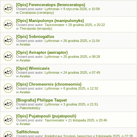
[Opis] Ferenceratops (ferenceratops)
Ostatni post autor:
Lythronax
«
9 stycznia 2026, o 10:58
w
Ceratopsia (ceratopsy)
[Opis] Manipulonyx (manipulonyks)
Ostatni post autor:
Taurovenator
«
29 grudnia 2025, o 20:22
w
Theropoda (teropody)
[Opis] Sobniogallus
Ostatni post autor:
Lythronax
«
26 grudnia 2025, o 11:04
w
Avialae
[Opis] Aviraptor (awiraptor)
Ostatni post autor:
Lythronax
«
25 grudnia 2025, o 08:28
w
Avialae
[Opis] Winnicavis
Ostatni post autor:
Lythronax
«
24 grudnia 2025, o 07:49
w
Avialae
[Opis] Chromeornis (chromeornis)
Ostatni post autor:
Lythronax
«
8 grudnia 2025, o 12:32
w
Avialae
[Biografia] Philippe Taquet
Ostatni post autor:
Lythronax
«
3 grudnia 2025, o 21:51
w
Paleontolodzy
[Opis] Pujatopouli (pujatopouli)
Ostatni post autor:
Taurovenator
«
21 listopada 2025, o 20:46
w
Avialae
Salfitichnus
Ostatni post autor:
Kriolofozaur Szymon Jagusztyn
«
9 listopada 2025, o 22:28