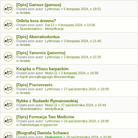
[Opis] Gansus (gansus)
Ostatni post autor:
Lythronax
«
5 listopada 2024, o 19:51
w
Avialae
Odbita kora drewna?
Ostatni post autor:
Dar13
«
4 listopada 2024, o 14:06
w
Skamieniałości - identyfikacja
[Opis] Aberratiodontus
Ostatni post autor:
Lythronax
«
3 listopada 2024, o 21:40
w
Avialae
[Opis] Yanornis (janornis)
Ostatni post autor:
Lythronax
«
2 listopada 2024, o 22:25
w
Avialae
Książka o Fliszu karpackim
Ostatni post autor:
Motyl.11
«
2 listopada 2024, o 16:58
w
Kącik początkującego dinozaurologa
[Opis] Piscivoravis
Ostatni post autor:
Lythronax
«
27 października 2024, o 19:09
w
Avialae
Rybka z Rudawki Rymanowskiej
Ostatni post autor:
Motyl.11
«
27 października 2024, o 15:44
w
Skamieniałości - identyfikacja
[Opis] Formacja Two Medicine
Ostatni post autor:
Lythronax
«
24 października 2024, o 18:08
w
Paleontologia kręgowców
[Biografia] Daniela Schwarz
Ostatni post autor:
Utahraptor
«
20 października 2024, o 20:48