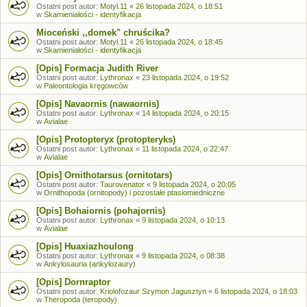
Ostatni post autor:
Motyl.11
«
26 listopada 2024, o 18:51
w
Skamieniałości - identyfikacja
Mioceński ,,domek" chruścika?
Ostatni post autor:
Motyl.11
«
26 listopada 2024, o 18:45
w
Skamieniałości - identyfikacja
[Opis] Formacja Judith River
Ostatni post autor:
Lythronax
«
23 listopada 2024, o 19:52
w
Paleontologia kręgowców
[Opis] Navaornis (nawaornis)
Ostatni post autor:
Lythronax
«
14 listopada 2024, o 20:15
w
Avialae
[Opis] Protopteryx (protopteryks)
Ostatni post autor:
Lythronax
«
11 listopada 2024, o 22:47
w
Avialae
[Opis] Ornithotarsus (ornitotars)
Ostatni post autor:
Taurovenator
«
9 listopada 2024, o 20:05
w
Ornithopoda (ornitopody) i pozostałe ptasiomiedniczne
[Opis] Bohaiornis (pohajornis)
Ostatni post autor:
Lythronax
«
9 listopada 2024, o 10:13
w
Avialae
[Opis] Huaxiazhoulong
Ostatni post autor:
Lythronax
«
9 listopada 2024, o 08:38
w
Ankylosauria (ankylozaury)
[Opis] Dornraptor
Ostatni post autor:
Kriolofozaur Szymon Jagusztyn
«
6 listopada 2024, o 18:03
w
Theropoda (teropody)