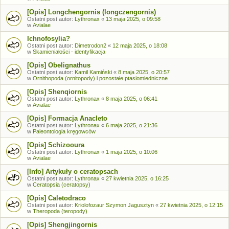
[Opis] Longchengornis (longczengornis)
Ostatni post autor:
Lythronax
«
13 maja 2025, o 09:58
w
Avialae
Ichnofosylia?
Ostatni post autor:
Dimetrodon2
«
12 maja 2025, o 18:08
w
Skamieniałości - identyfikacja
[Opis] Obelignathus
Ostatni post autor:
Kamil Kamiński
«
8 maja 2025, o 20:57
w
Ornithopoda (ornitopody) i pozostałe ptasiomiedniczne
[Opis] Shenqiornis
Ostatni post autor:
Lythronax
«
8 maja 2025, o 06:41
w
Avialae
[Opis] Formacja Anacleto
Ostatni post autor:
Lythronax
«
6 maja 2025, o 21:36
w
Paleontologia kręgowców
[Opis] Schizooura
Ostatni post autor:
Lythronax
«
1 maja 2025, o 10:06
w
Avialae
[Info] Artykuły o ceratopsach
Ostatni post autor:
Lythronax
«
27 kwietnia 2025, o 16:25
w
Ceratopsia (ceratopsy)
[Opis] Caletodraco
Ostatni post autor:
Kriolofozaur Szymon Jagusztyn
«
27 kwietnia 2025, o 12:15
w
Theropoda (teropody)
[Opis] Shengjingornis