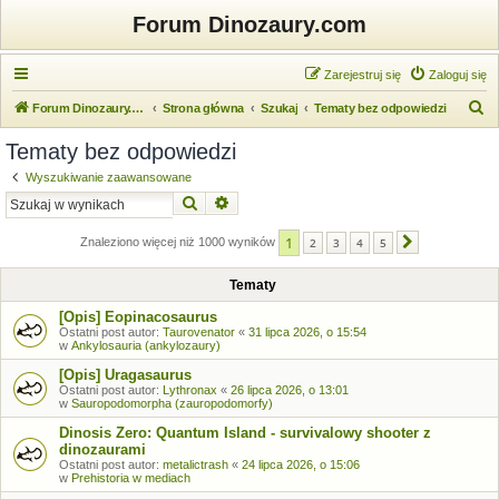
Forum Dinozaury.com
Zarejestruj się
Zaloguj się
S
Forum Dinozaury.com
Strona główna
Szukaj
Tematy bez odpowiedzi
z
Tematy bez odpowiedzi
u
Wyszukiwanie zaawansowane
k
Szukaj
Wyszukiwanie zaawansowane
a
1
j
Znaleziono więcej niż 1000 wyników
2
3
4
5
Następna
Tematy
[Opis] Eopinacosaurus
Ostatni post autor:
Taurovenator
«
31 lipca 2026, o 15:54
w
Ankylosauria (ankylozaury)
[Opis] Uragasaurus
Ostatni post autor:
Lythronax
«
26 lipca 2026, o 13:01
w
Sauropodomorpha (zauropodomorfy)
Dinosis Zero: Quantum Island - survivalowy shooter z
dinozaurami
Ostatni post autor:
metalictrash
«
24 lipca 2026, o 15:06
w
Prehistoria w mediach