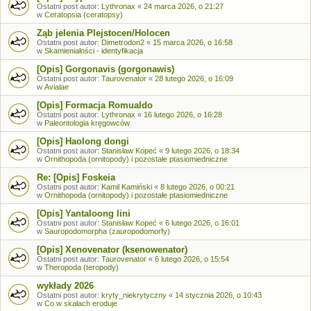
Ostatni post autor:
Lythronax
«
24 marca 2026, o 21:27
w
Ceratopsia (ceratopsy)
Ząb jelenia Plejstocen/Holocen
Ostatni post autor:
Dimetrodon2
«
15 marca 2026, o 16:58
w
Skamieniałości - identyfikacja
[Opis] Gorgonavis (gorgonawis)
Ostatni post autor:
Taurovenator
«
28 lutego 2026, o 16:09
w
Avialae
[Opis] Formacja Romualdo
Ostatni post autor:
Lythronax
«
16 lutego 2026, o 16:28
w
Paleontologia kręgowców
[Opis] Haolong dongi
Ostatni post autor:
Stanisław Kopeć
«
9 lutego 2026, o 18:34
w
Ornithopoda (ornitopody) i pozostałe ptasiomiedniczne
Re: [Opis] Foskeia
Ostatni post autor:
Kamil Kamiński
«
8 lutego 2026, o 00:21
w
Ornithopoda (ornitopody) i pozostałe ptasiomiedniczne
[Opis] Yantaloong lini
Ostatni post autor:
Stanisław Kopeć
«
6 lutego 2026, o 16:01
w
Sauropodomorpha (zauropodomorfy)
[Opis] Xenovenator (ksenowenator)
Ostatni post autor:
Taurovenator
«
6 lutego 2026, o 15:54
w
Theropoda (teropody)
wykłady 2026
Ostatni post autor:
kryty_niekrytyczny
«
14 stycznia 2026, o 10:43
w
Co w skałach eroduje