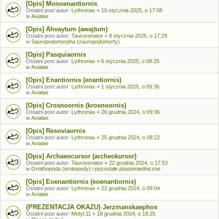
[Opis] Monoenantiornis
Ostatni post autor:
Lythronax
«
10 stycznia 2025, o 17:08
w
Avialae
[Opis] Ahvaytum (awajtum)
Ostatni post autor:
Taurovenator
«
8 stycznia 2025, o 17:29
w
Sauropodomorpha (zauropodomorfy)
[Opis] Pasquiaornis
Ostatni post autor:
Lythronax
«
6 stycznia 2025, o 08:25
w
Avialae
[Opis] Enantiornis (enantiornis)
Ostatni post autor:
Lythronax
«
1 stycznia 2025, o 09:36
w
Avialae
[Opis] Crosnoornis (krosnoornis)
Ostatni post autor:
Lythronax
«
26 grudnia 2024, o 09:36
w
Avialae
[Opis] Resoviaornis
Ostatni post autor:
Lythronax
«
25 grudnia 2024, o 08:22
w
Avialae
[Opis] Archaeocursor (archeokursor)
Ostatni post autor:
Taurovenator
«
22 grudnia 2024, o 17:53
w
Ornithopoda (ornitopody) i pozostałe ptasiomiedniczne
[Opis] Eoenantiornis (eoenantiornis)
Ostatni post autor:
Lythronax
«
22 grudnia 2024, o 09:04
w
Avialae
{PREZENTACJA OKAZU} Jerzmanskaephos
Ostatni post autor:
Motyl.11
«
18 grudnia 2024, o 19:25