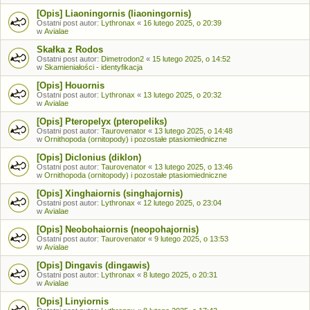
[Opis] Liaoningornis (liaoningornis)
Ostatni post autor:
Lythronax
«
16 lutego 2025, o 20:39
w
Avialae
Skałka z Rodos
Ostatni post autor:
Dimetrodon2
«
15 lutego 2025, o 14:52
w
Skamieniałości - identyfikacja
[Opis] Houornis
Ostatni post autor:
Lythronax
«
13 lutego 2025, o 20:32
w
Avialae
[Opis] Pteropelyx (pteropeliks)
Ostatni post autor:
Taurovenator
«
13 lutego 2025, o 14:48
w
Ornithopoda (ornitopody) i pozostałe ptasiomiedniczne
[Opis] Diclonius (diklon)
Ostatni post autor:
Taurovenator
«
13 lutego 2025, o 13:46
w
Ornithopoda (ornitopody) i pozostałe ptasiomiedniczne
[Opis] Xinghaiornis (singhajornis)
Ostatni post autor:
Lythronax
«
12 lutego 2025, o 23:04
w
Avialae
[Opis] Neobohaiornis (neopohajornis)
Ostatni post autor:
Taurovenator
«
9 lutego 2025, o 13:53
w
Avialae
[Opis] Dingavis (dingawis)
Ostatni post autor:
Lythronax
«
8 lutego 2025, o 20:31
w
Avialae
[Opis] Linyiornis