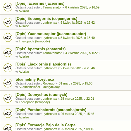
[Opis] Iaceornis (jaceornis)
Ostatni post autor:
Taurovenator
«
6 kwietnia 2025, o 16:59
w
Avialae
[Opis] Eopengornis (eopengornis)
Ostatni post autor:
Lythronax
«
5 kwietnia 2025, o 16:42
w
Avialae
[Opis] Yuanmouraptor (juanmouraptor)
Ostatni post autor:
Lythronax
«
5 kwietnia 2025, o 13:40
w
Theropoda (teropody)
[Opis] Apatornis (apatornis)
Ostatni post autor:
Taurovenator
«
4 kwietnia 2025, o 16:28
w
Avialae
[Opis] Liaoxiornis (liaosiornis)
Ostatni post autor:
Lythronax
«
2 kwietnia 2025, o 20:46
w
Avialae
Skamieliny Korytnica
Ostatni post autor:
Robingut
«
31 marca 2025, o 15:56
w
Skamieniałości - identyfikacja
[Opis] Duonychus (duonych)
Ostatni post autor:
Lythronax
«
28 marca 2025, o 22:01
w
Theropoda (teropody)
[Opis] Parabohaiornis (parapohajornis)
Ostatni post autor:
Lythronax
«
26 marca 2025, o 15:45
w
Avialae
[Opis] Formacja Bajo de la Carpa
Ostatni post autor:
Lythronax
«
25 marca 2025, o 09:45