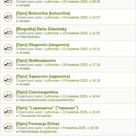
Ostatni post autor:
Lythronax
«
25 kwietnia 2025, o 09:45
w
Avialae
[Opis] Boluochia (boluochia)
Ostatni post autor:
Lythronax
«
24 kwietnia 2025, o 12:07
w
Avialae
[Biografia] Darla Zelenitsky
Ostatni post autor:
Lythronax
«
22 kwietnia 2025, o 11:25
w
Paleontolodzy
[Opis] Otogornis (otogornis)
Ostatni post autor:
Lythronax
«
21 kwietnia 2025, o 14:11
w
Avialae
[Opis] Alethoalaornis
Ostatni post autor:
Lythronax
«
20 kwietnia 2025, o 17:10
w
Avialae
[Opis] Sapeornis (sapeornis)
Ostatni post autor:
Lythronax
«
19 kwietnia 2025, o 14:19
w
Avialae
[Opis] Cienciargentina
Ostatni post autor:
Lythronax
«
11 kwietnia 2025, o 16:44
w
Sauropodomorpha (zauropodomorfy)
[Opis] "Lopasaurus" ("lopazaur")
Ostatni post autor:
Lythronax
«
11 kwietnia 2025, o 16:43
w
Theropoda (teropody)
[Opis] Formacja Elrhaz
Ostatni post autor:
Lythronax
«
9 kwietnia 2025, o 18:30
w
Paleontologia kręgowców