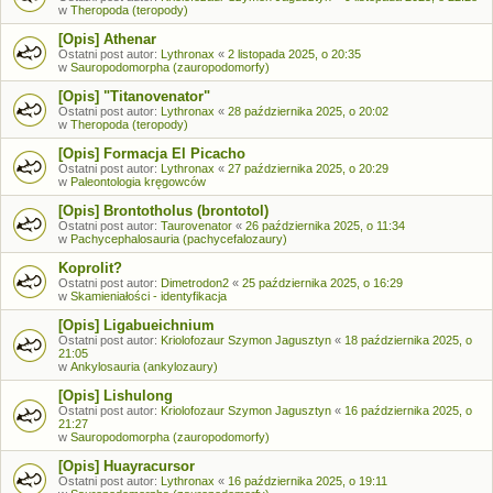
w
Theropoda (teropody)
[Opis] Athenar
Ostatni post autor:
Lythronax
«
2 listopada 2025, o 20:35
w
Sauropodomorpha (zauropodomorfy)
[Opis] "Titanovenator"
Ostatni post autor:
Lythronax
«
28 października 2025, o 20:02
w
Theropoda (teropody)
[Opis] Formacja El Picacho
Ostatni post autor:
Lythronax
«
27 października 2025, o 20:29
w
Paleontologia kręgowców
[Opis] Brontotholus (brontotol)
Ostatni post autor:
Taurovenator
«
26 października 2025, o 11:34
w
Pachycephalosauria (pachycefalozaury)
Koprolit?
Ostatni post autor:
Dimetrodon2
«
25 października 2025, o 16:29
w
Skamieniałości - identyfikacja
[Opis] Ligabueichnium
Ostatni post autor:
Kriolofozaur Szymon Jagusztyn
«
18 października 2025, o
21:05
w
Ankylosauria (ankylozaury)
[Opis] Lishulong
Ostatni post autor:
Kriolofozaur Szymon Jagusztyn
«
16 października 2025, o
21:27
w
Sauropodomorpha (zauropodomorfy)
[Opis] Huayracursor
Ostatni post autor:
Lythronax
«
16 października 2025, o 19:11