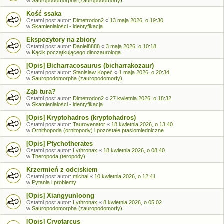
w
Sauropodomorpha (zauropodomorfy)
Kość ssaka
Ostatni post autor:
Dimetrodon2
«
13 maja 2026, o 19:30
w
Skamieniałości - identyfikacja
Ekspozytory na zbiory
Ostatni post autor:
Daniel8888
«
3 maja 2026, o 10:18
w
Kącik początkującego dinozaurologa
[Opis] Bicharracosaurus (bicharrakozaur)
Ostatni post autor:
Stanisław Kopeć
«
1 maja 2026, o 20:34
w
Sauropodomorpha (zauropodomorfy)
Ząb tura?
Ostatni post autor:
Dimetrodon2
«
27 kwietnia 2026, o 18:32
w
Skamieniałości - identyfikacja
[Opis] Kryptohadros (kryptohadros)
Ostatni post autor:
Taurovenator
«
18 kwietnia 2026, o 13:40
w
Ornithopoda (ornitopody) i pozostałe ptasiomiedniczne
[Opis] Ptychotherates
Ostatni post autor:
Lythronax
«
18 kwietnia 2026, o 08:40
w
Theropoda (teropody)
Krzermień z odciskiem
Ostatni post autor:
michal
«
10 kwietnia 2026, o 12:41
w
Pytania i problemy
[Opis] Xiangyunloong
Ostatni post autor:
Lythronax
«
8 kwietnia 2026, o 05:02
w
Sauropodomorpha (zauropodomorfy)
[Opis] Cryptarcus