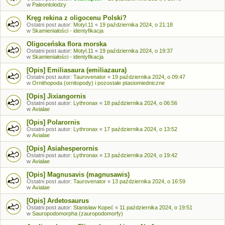
w
Paleontolodzy
Kręg rekina z oligocenu Polski?
Ostatni post autor:
Motyl.11
«
19 października 2024, o 21:18
w
Skamieniałości - identyfikacja
Oligoceńska flora morska
Ostatni post autor:
Motyl.11
«
19 października 2024, o 19:37
w
Skamieniałości - identyfikacja
[Opis] Emiliasaura (emiliazaura)
Ostatni post autor:
Taurovenator
«
19 października 2024, o 09:47
w
Ornithopoda (ornitopody) i pozostałe ptasiomiedniczne
[Opis] Jixiangornis
Ostatni post autor:
Lythronax
«
18 października 2024, o 06:56
w
Avialae
[Opis] Polarornis
Ostatni post autor:
Lythronax
«
17 października 2024, o 13:52
w
Avialae
[Opis] Asiahesperornis
Ostatni post autor:
Lythronax
«
13 października 2024, o 19:42
w
Avialae
[Opis] Magnusavis (magnusawis)
Ostatni post autor:
Taurovenator
«
13 października 2024, o 16:59
w
Avialae
[Opis] Ardetosaurus
Ostatni post autor:
Stanisław Kopeć
«
11 października 2024, o 19:51
w
Sauropodomorpha (zauropodomorfy)