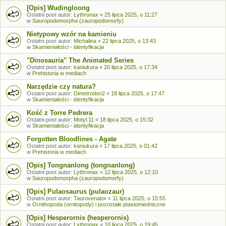
[Opis] Wudingloong
Ostatni post autor:
Lythronax
«
25 lipca 2025, o 11:27
w
Sauropodomorpha (zauropodomorfy)
Nietypowy wzór na kamieniu
Ostatni post autor:
Michalina
«
22 lipca 2025, o 13:43
w
Skamieniałości - identyfikacja
"Dinosauria" The Animated Series
Ostatni post autor:
kaniukura
«
20 lipca 2025, o 17:34
w
Prehistoria w mediach
Narzędzie czy natura?
Ostatni post autor:
Dimetrodon2
«
18 lipca 2025, o 17:47
w
Skamieniałości - identyfikacja
Kość z Torre Pedrera
Ostatni post autor:
Motyl.11
«
18 lipca 2025, o 15:32
w
Skamieniałości - identyfikacja
Forgotten Bloodlines - Agate
Ostatni post autor:
kaniukura
«
17 lipca 2025, o 01:42
w
Prehistoria w mediach
[Opis] Tongnanlong (tongnanlong)
Ostatni post autor:
Lythronax
«
12 lipca 2025, o 12:10
w
Sauropodomorpha (zauropodomorfy)
[Opis] Pulaosaurus (pulaozaur)
Ostatni post autor:
Taurovenator
«
11 lipca 2025, o 15:55
w
Ornithopoda (ornitopody) i pozostałe ptasiomiedniczne
[Opis] Hesperornis (hesperornis)
Ostatni post autor:
Lythronax
«
10 lipca 2025, o 19:45