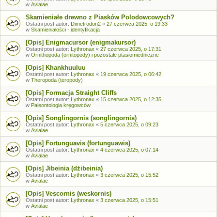
w
Avialae
Skamieniałe drewno z Piasków Polodowcowych?
Ostatni post autor:
Dimetrodon2
«
27 czerwca 2025, o 19:33
w
Skamieniałości - identyfikacja
[Opis] Enigmacursor (enigmakursor)
Ostatni post autor:
Lythronax
«
27 czerwca 2025, o 17:31
w
Ornithopoda (ornitopody) i pozostałe ptasiomiedniczne
[Opis] Khankhuuluu
Ostatni post autor:
Lythronax
«
19 czerwca 2025, o 06:42
w
Theropoda (teropody)
[Opis] Formacja Straight Cliffs
Ostatni post autor:
Lythronax
«
15 czerwca 2025, o 12:35
w
Paleontologia kręgowców
[Opis] Songlingornis (songlingornis)
Ostatni post autor:
Lythronax
«
5 czerwca 2025, o 09:23
w
Avialae
[Opis] Fortunguavis (fortunguawis)
Ostatni post autor:
Lythronax
«
4 czerwca 2025, o 07:14
w
Avialae
[Opis] Jibeinia (dżibeinia)
Ostatni post autor:
Lythronax
«
3 czerwca 2025, o 15:52
w
Avialae
[Opis] Vescornis (weskornis)
Ostatni post autor:
Lythronax
«
3 czerwca 2025, o 15:51
w
Avialae