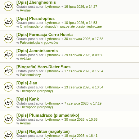
[Opis] Zhengheornis
Ostatni post autor:
Lythronax
«
16 lipca 2026, o 14:27
w
Avialae
[Opis] Plesiolophus
Ostatni post autor:
Lythronax
«
10 lipca 2026, o 14:53
w
Ornithopoda (ornitopody) i pozostałe ptasiomiedniczne
[Opis] Formacja Cerro Huerta
Ostatni post autor:
Lythronax
«
30 czerwca 2026, o 17:38
w
Paleontologia kręgowców
[Opis] Jamninkaornis
Ostatni post autor:
Lythronax
«
29 czerwca 2026, o 09:50
w
Avialae
[Biografia] Hans-Dieter Sues
Ostatni post autor:
Lythronax
«
17 czerwca 2026, o 15:54
w
Paleontolodzy
[Opis] Jian
Ostatni post autor:
Lythronax
«
13 czerwca 2026, o 13:54
w
Theropoda (teropody)
[Opis] Kank
Ostatni post autor:
Lythronax
«
7 czerwca 2026, o 17:19
w
Theropoda (teropody)
[Opis] Plumadraco (plumadrako)
Ostatni post autor:
Lythronax
«
30 maja 2026, o 10:55
w
Avialae
[Opis] Nagatitan (nagatytan)
Ostatni post autor:
Lythronax
«
18 maja 2026, o 16:41