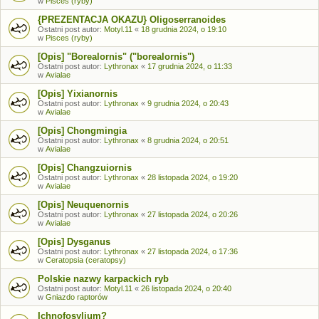
w
Pisces (ryby)
{PREZENTACJA OKAZU} Oligoserranoides
Ostatni post autor:
Motyl.11
«
18 grudnia 2024, o 19:10
w
Pisces (ryby)
[Opis] "Borealornis" ("borealornis")
Ostatni post autor:
Lythronax
«
17 grudnia 2024, o 11:33
w
Avialae
[Opis] Yixianornis
Ostatni post autor:
Lythronax
«
9 grudnia 2024, o 20:43
w
Avialae
[Opis] Chongmingia
Ostatni post autor:
Lythronax
«
8 grudnia 2024, o 20:51
w
Avialae
[Opis] Changzuiornis
Ostatni post autor:
Lythronax
«
28 listopada 2024, o 19:20
w
Avialae
[Opis] Neuquenornis
Ostatni post autor:
Lythronax
«
27 listopada 2024, o 20:26
w
Avialae
[Opis] Dysganus
Ostatni post autor:
Lythronax
«
27 listopada 2024, o 17:36
w
Ceratopsia (ceratopsy)
Polskie nazwy karpackich ryb
Ostatni post autor:
Motyl.11
«
26 listopada 2024, o 20:40
w
Gniazdo raptorów
Ichnofosylium?