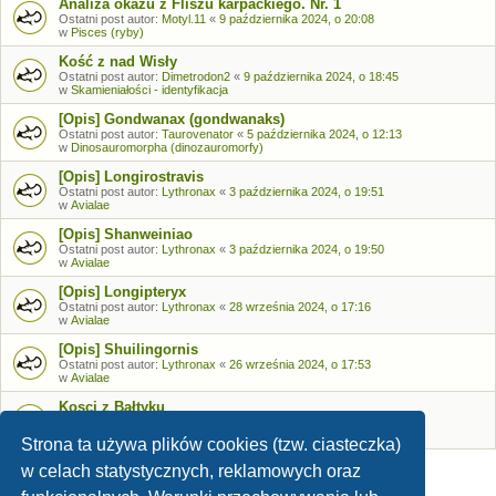
Analiza okazu z Fliszu karpackiego. Nr. 1
Ostatni post autor:
Motyl.11
«
9 października 2024, o 20:08
w
Pisces (ryby)
Kość z nad Wisły
Ostatni post autor:
Dimetrodon2
«
9 października 2024, o 18:45
w
Skamieniałości - identyfikacja
[Opis] Gondwanax (gondwanaks)
Ostatni post autor:
Taurovenator
«
5 października 2024, o 12:13
w
Dinosauromorpha (dinozauromorfy)
[Opis] Longirostravis
Ostatni post autor:
Lythronax
«
3 października 2024, o 19:51
w
Avialae
[Opis] Shanweiniao
Ostatni post autor:
Lythronax
«
3 października 2024, o 19:50
w
Avialae
[Opis] Longipteryx
Ostatni post autor:
Lythronax
«
28 września 2024, o 17:16
w
Avialae
[Opis] Shuilingornis
Ostatni post autor:
Lythronax
«
26 września 2024, o 17:53
w
Avialae
Kosci z Bałtyku
Ostatni post autor:
Bozia
«
26 września 2024, o 09:05
w
Skamieniałości - identyfikacja
Strona ta używa plików cookies (tzw. ciasteczka)
w celach statystycznych, reklamowych oraz