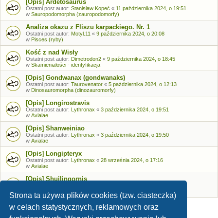
[Opis] Ardetosaurus
Ostatni post autor:
Stanisław Kopeć
«
11 października 2024, o 19:51
w
Sauropodomorpha (zauropodomorfy)
Analiza okazu z Fliszu karpackiego. Nr. 1
Ostatni post autor:
Motyl.11
«
9 października 2024, o 20:08
w
Pisces (ryby)
Kość z nad Wisły
Ostatni post autor:
Dimetrodon2
«
9 października 2024, o 18:45
w
Skamieniałości - identyfikacja
[Opis] Gondwanax (gondwanaks)
Ostatni post autor:
Taurovenator
«
5 października 2024, o 12:13
w
Dinosauromorpha (dinozauromorfy)
[Opis] Longirostravis
Ostatni post autor:
Lythronax
«
3 października 2024, o 19:51
w
Avialae
[Opis] Shanweiniao
Ostatni post autor:
Lythronax
«
3 października 2024, o 19:50
w
Avialae
[Opis] Longipteryx
Ostatni post autor:
Lythronax
«
28 września 2024, o 17:16
w
Avialae
[Opis] Shuilingornis
Ostatni post autor:
Lythronax
«
26 września 2024, o 17:53
w
Avialae
Strona ta używa plików cookies (tzw. ciasteczka)
w celach statystycznych, reklamowych oraz