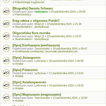
w
Paleontologia kręgowców
[Biografia] Daniela Schwarz
Ostatni post autor:
Utahraptor
«
20 października 2024, o 20:48
w
Paleontolodzy
Kręg rekina z oligocenu Polski?
Ostatni post autor:
Motyl.11
«
19 października 2024, o 21:18
w
Skamieniałości - identyfikacja
Oligoceńska flora morska
Ostatni post autor:
Motyl.11
«
19 października 2024, o 19:37
w
Skamieniałości - identyfikacja
[Opis] Emiliasaura (emiliazaura)
Ostatni post autor:
Taurovenator
«
19 października 2024, o 09:47
w
Ornithopoda (ornitopody) i pozostałe ptasiomiedniczne
[Opis] Jixiangornis
Ostatni post autor:
Lythronax
«
18 października 2024, o 06:56
w
Avialae
[Opis] Polarornis
Ostatni post autor:
Lythronax
«
17 października 2024, o 13:52
w
Avialae
[Opis] Asiahesperornis
Ostatni post autor:
Lythronax
«
13 października 2024, o 19:42
w
Avialae
[Opis] Magnusavis (magnusawis)
Ostatni post autor:
Taurovenator
«
13 października 2024, o 16:59
w
Avialae