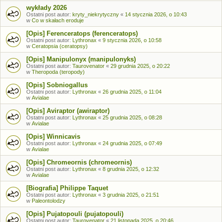
wykłady 2026
Ostatni post autor:
kryty_niekrytyczny
«
14 stycznia 2026, o 10:43
w
Co w skałach eroduje
[Opis] Ferenceratops (ferenceratops)
Ostatni post autor:
Lythronax
«
9 stycznia 2026, o 10:58
w
Ceratopsia (ceratopsy)
[Opis] Manipulonyx (manipulonyks)
Ostatni post autor:
Taurovenator
«
29 grudnia 2025, o 20:22
w
Theropoda (teropody)
[Opis] Sobniogallus
Ostatni post autor:
Lythronax
«
26 grudnia 2025, o 11:04
w
Avialae
[Opis] Aviraptor (awiraptor)
Ostatni post autor:
Lythronax
«
25 grudnia 2025, o 08:28
w
Avialae
[Opis] Winnicavis
Ostatni post autor:
Lythronax
«
24 grudnia 2025, o 07:49
w
Avialae
[Opis] Chromeornis (chromeornis)
Ostatni post autor:
Lythronax
«
8 grudnia 2025, o 12:32
w
Avialae
[Biografia] Philippe Taquet
Ostatni post autor:
Lythronax
«
3 grudnia 2025, o 21:51
w
Paleontolodzy
[Opis] Pujatopouli (pujatopouli)
Ostatni post autor:
Taurovenator
«
21 listopada 2025, o 20:46