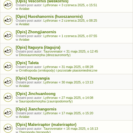
[Opis] Vescornis (weskornis)
Ostatni post autor:
Lythronax
«
3 czerwca 2025, o 15:51
w
Avialae
[Opis] Huoshanornis (huoszanornis)
Ostatni post autor:
Lythronax
«
2 czerwca 2025, o 08:25
w
Avialae
[Opis] Zhongjianornis
Ostatni post autor:
Lythronax
«
1 czerwca 2025, o 07:55
w
Avialae
[Opis] Itaguyra (itagujra)
Ostatni post autor:
Taurovenator
«
31 maja 2025, o 12:45
w
Dinosauromorpha (dinozauromorfy)
[Opis] Taleta
Ostatni post autor:
Lythronax
«
31 maja 2025, o 08:28
w
Ornithopoda (ornitopody) i pozostałe ptasiomiedniczne
[Opis] Chaoyangia
Ostatni post autor:
Lythronax
«
30 maja 2025, o 13:13
w
Avialae
[Opis] Jinchuanloong
Ostatni post autor:
Lythronax
«
27 maja 2025, o 14:08
w
Sauropodomorpha (zauropodomorfy)
[Opis] Jianchangornis
Ostatni post autor:
Lythronax
«
17 maja 2025, o 15:20
w
Avialae
[Opis] Maleriraptor (maleriraptor)
Ostatni post autor:
Taurovenator
«
16 maja 2025, o 16:13
w
Theropoda (teropody)