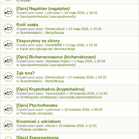
w
Avialae
[Opis] Nagatitan (nagatytan)
Ostatni post autor:
Lythronax
«
18 maja 2026, o 16:41
w
Sauropodomorpha (zauropodomorfy)
Kość ssaka
Ostatni post autor:
Dimetrodon2
«
13 maja 2026, o 19:30
w
Skamieniałości - identyfikacja
Ekspozytory na zbiory
Ostatni post autor:
Daniel8888
«
3 maja 2026, o 10:18
w
Kącik początkującego dinozaurologa
[Opis] Bicharracosaurus (bicharrakozaur)
Ostatni post autor:
Stanisław Kopeć
«
1 maja 2026, o 20:34
w
Sauropodomorpha (zauropodomorfy)
Ząb tura?
Ostatni post autor:
Dimetrodon2
«
27 kwietnia 2026, o 18:32
w
Skamieniałości - identyfikacja
[Opis] Kryptohadros (kryptohadros)
Ostatni post autor:
Taurovenator
«
18 kwietnia 2026, o 13:40
w
Ornithopoda (ornitopody) i pozostałe ptasiomiedniczne
[Opis] Ptychotherates
Ostatni post autor:
Lythronax
«
18 kwietnia 2026, o 08:40
w
Theropoda (teropody)
Krzermień z odciskiem
Ostatni post autor:
michal
«
10 kwietnia 2026, o 12:41
w
Pytania i problemy
[Opis] Xiangyunloong