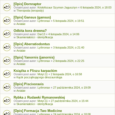
[Opis] Dornraptor
Ostatni post autor:
Kriolofozaur Szymon Jagusztyn
«
6 listopada 2024, o 18:03
w
Theropoda (teropody)
[Opis] Gansus (gansus)
Ostatni post autor:
Lythronax
«
5 listopada 2024, o 19:51
w
Avialae
Odbita kora drewna?
Ostatni post autor:
Dar13
«
4 listopada 2024, o 14:06
w
Skamieniałości - identyfikacja
[Opis] Aberratiodontus
Ostatni post autor:
Lythronax
«
3 listopada 2024, o 21:40
w
Avialae
[Opis] Yanornis (janornis)
Ostatni post autor:
Lythronax
«
2 listopada 2024, o 22:25
w
Avialae
Książka o Fliszu karpackim
Ostatni post autor:
Motyl.11
«
2 listopada 2024, o 16:58
w
Kącik początkującego dinozaurologa
[Opis] Piscivoravis
Ostatni post autor:
Lythronax
«
27 października 2024, o 19:09
w
Avialae
Rybka z Rudawki Rymanowskiej
Ostatni post autor:
Motyl.11
«
27 października 2024, o 15:44
w
Skamieniałości - identyfikacja
[Opis] Formacja Two Medicine
Ostatni post autor:
Lythronax
«
24 października 2024, o 18:08