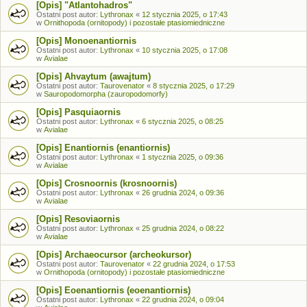
[Opis] "Atlantohadros"
Ostatni post autor:
Lythronax
«
12 stycznia 2025, o 17:43
w
Ornithopoda (ornitopody) i pozostałe ptasiomiedniczne
[Opis] Monoenantiornis
Ostatni post autor:
Lythronax
«
10 stycznia 2025, o 17:08
w
Avialae
[Opis] Ahvaytum (awajtum)
Ostatni post autor:
Taurovenator
«
8 stycznia 2025, o 17:29
w
Sauropodomorpha (zauropodomorfy)
[Opis] Pasquiaornis
Ostatni post autor:
Lythronax
«
6 stycznia 2025, o 08:25
w
Avialae
[Opis] Enantiornis (enantiornis)
Ostatni post autor:
Lythronax
«
1 stycznia 2025, o 09:36
w
Avialae
[Opis] Crosnoornis (krosnoornis)
Ostatni post autor:
Lythronax
«
26 grudnia 2024, o 09:36
w
Avialae
[Opis] Resoviaornis
Ostatni post autor:
Lythronax
«
25 grudnia 2024, o 08:22
w
Avialae
[Opis] Archaeocursor (archeokursor)
Ostatni post autor:
Taurovenator
«
22 grudnia 2024, o 17:53
w
Ornithopoda (ornitopody) i pozostałe ptasiomiedniczne
[Opis] Eoenantiornis (eoenantiornis)
Ostatni post autor:
Lythronax
«
22 grudnia 2024, o 09:04