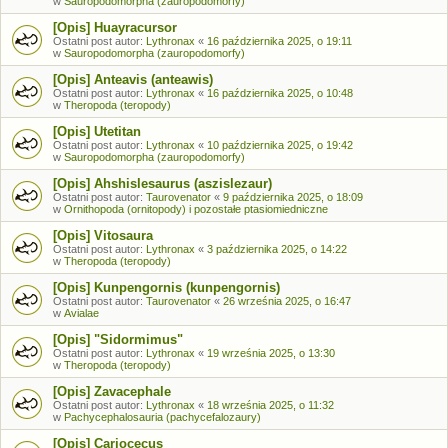
w
Sauropodomorpha (zauropodomorfy)
[Opis] Huayracursor
Ostatni post autor:
Lythronax
«
16 października 2025, o 19:11
w
Sauropodomorpha (zauropodomorfy)
[Opis] Anteavis (anteawis)
Ostatni post autor:
Lythronax
«
16 października 2025, o 10:48
w
Theropoda (teropody)
[Opis] Utetitan
Ostatni post autor:
Lythronax
«
10 października 2025, o 19:42
w
Sauropodomorpha (zauropodomorfy)
[Opis] Ahshislesaurus (aszislezaur)
Ostatni post autor:
Taurovenator
«
9 października 2025, o 18:09
w
Ornithopoda (ornitopody) i pozostałe ptasiomiedniczne
[Opis] Vitosaura
Ostatni post autor:
Lythronax
«
3 października 2025, o 14:22
w
Theropoda (teropody)
[Opis] Kunpengornis (kunpengornis)
Ostatni post autor:
Taurovenator
«
26 września 2025, o 16:47
w
Avialae
[Opis] "Sidormimus"
Ostatni post autor:
Lythronax
«
19 września 2025, o 13:30
w
Theropoda (teropody)
[Opis] Zavacephale
Ostatni post autor:
Lythronax
«
18 września 2025, o 11:32
w
Pachycephalosauria (pachycefalozaury)
[Opis] Cariocecus