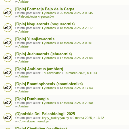
w
Avialae
[Opis] Formacja Bajo de la Carpa
Ostatni post autor:
Lythronax
«
25 marca 2025, o 09:45
w
Paleontologia kręgowców
[Opis] Noguerornis (noguerornis)
Ostatni post autor:
Lythronax
«
18 marca 2025, o 20:17
w
Avialae
[Opis] Yuanjiawaornis
Ostatni post autor:
Lythronax
«
18 marca 2025, o 09:01
w
Avialae
[Opis] Juehuaornis (jehuaornis)
Ostatni post autor:
Lythronax
«
17 marca 2025, o 21:04
w
Avialae
[Opis] Ambiortus (ambiort)
Ostatni post autor:
Taurovenator
«
14 marca 2025, o 11:44
w
Avialae
[Opis] Enantiophoenix (enantiofeniks)
Ostatni post autor:
Lythronax
«
13 marca 2025, o 17:53
w
Avialae
[Opis] Dunhuangia
Ostatni post autor:
Lythronax
«
12 marca 2025, o 20:00
w
Avialae
(O)polskie Dni Paleobiologii 2025
Ostatni post autor:
kryty_niekrytyczny
«
9 marca 2025, o 13:42
w
Co w skałach eroduje
[Opis] Chadititan (czaditytan)