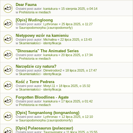
Dear Fauna
Ostatni post autor:
kaniukura
«
15 sierpnia 2025, o 04:14
w
Prehistoria w mediach
[Opis] Wudingloong
Ostatni post autor:
Lythronax
«
25 lipca 2025, o 11:27
w
Sauropodomorpha (zauropodomorfy)
Nietypowy wzór na kamieniu
Ostatni post autor:
Michalina
«
22 lipca 2025, o 13:43
w
Skamieniałości - identyfikacja
"Dinosauria" The Animated Series
Ostatni post autor:
kaniukura
«
20 lipca 2025, o 17:34
w
Prehistoria w mediach
Narzędzie czy natura?
Ostatni post autor:
Dimetrodon2
«
18 lipca 2025, o 17:47
w
Skamieniałości - identyfikacja
Kość z Torre Pedrera
Ostatni post autor:
Motyl.11
«
18 lipca 2025, o 15:32
w
Skamieniałości - identyfikacja
Forgotten Bloodlines - Agate
Ostatni post autor:
kaniukura
«
17 lipca 2025, o 01:42
w
Prehistoria w mediach
[Opis] Tongnanlong (tongnanlong)
Ostatni post autor:
Lythronax
«
12 lipca 2025, o 12:10
w
Sauropodomorpha (zauropodomorfy)
[Opis] Pulaosaurus (pulaozaur)
Ostatni post autor:
Taurovenator
«
11 lipca 2025, o 15:55