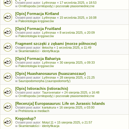
Ostatni post autor:
Lythronax
«
17 września 2025, o 18:53
w
Ornithopoda (ornitopody) i pozostałe ptasiomiedniczne
[Opis] Formacja Kirtland
Ostatni post autor:
Lythronax
«
15 września 2025, o 16:08
w
Paleontologia kręgowców
[Opis] Formacja Fruitland
Ostatni post autor:
Lythronax
«
8 września 2025, o 20:09
w
Paleontologia kręgowców
Fragment szczęki z zębami (morze północne)
Ostatni post autor:
tletocha
«
1 września 2025, o 11:49
w
Skamieniałości - identyfikacja
[Opis] Formacja Bahariya
Ostatni post autor:
Lythronax
«
30 sierpnia 2025, o 09:33
w
Paleontologia kręgowców
[Opis] Huashanosaurus (huaszanozaur)
Ostatni post autor:
Lythronax
«
28 sierpnia 2025, o 21:25
w
Sauropodomorpha (zauropodomorfy)
[Opis] Istiorachis (istiorachis)
Ostatni post autor:
Taurovenator
«
24 sierpnia 2025, o 16:48
w
Ornithopoda (ornitopody) i pozostałe ptasiomiedniczne
[Recenzja] Europasaurus: Life on Jurassic Islands
Ostatni post autor:
kaniukura
«
16 sierpnia 2025, o 03:00
w
Prehistoria w mediach
Kręgosłup?
Ostatni post autor:
Motyl.11
«
15 sierpnia 2025, o 21:57
w
Skamieniałości - identyfikacja