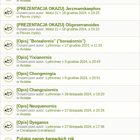
w
Avialae
{PREZENTACJA OKAZU} Jerzmanskaephos
Ostatni post autor:
Motyl.11
«
18 grudnia 2024, o 19:25
w
Pisces (ryby)
{PREZENTACJA OKAZU} Oligoserranoides
Ostatni post autor:
Motyl.11
«
18 grudnia 2024, o 19:10
w
Pisces (ryby)
[Opis] "Borealornis" ("borealornis")
Ostatni post autor:
Lythronax
«
17 grudnia 2024, o 11:33
w
Avialae
[Opis] Yixianornis
Ostatni post autor:
Lythronax
«
9 grudnia 2024, o 20:43
w
Avialae
[Opis] Chongmingia
Ostatni post autor:
Lythronax
«
8 grudnia 2024, o 20:51
w
Avialae
[Opis] Changzuiornis
Ostatni post autor:
Lythronax
«
28 listopada 2024, o 19:20
w
Avialae
[Opis] Neuquenornis
Ostatni post autor:
Lythronax
«
27 listopada 2024, o 20:26
w
Avialae
[Opis] Dysganus
Ostatni post autor:
Lythronax
«
27 listopada 2024, o 17:36
w
Ceratopsia (ceratopsy)
Polskie nazwy karpackich ryb