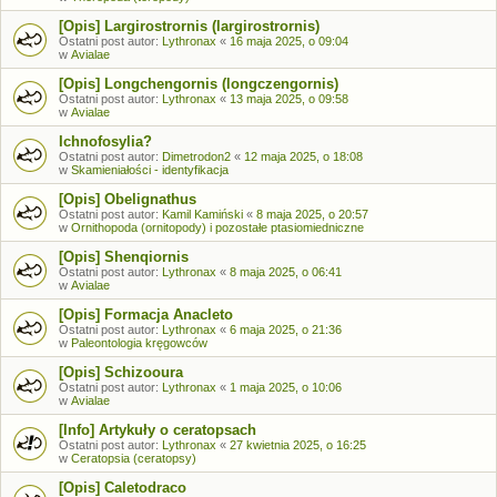
[Opis] Largirostrornis (largirostrornis)
Ostatni post autor:
Lythronax
«
16 maja 2025, o 09:04
w
Avialae
[Opis] Longchengornis (longczengornis)
Ostatni post autor:
Lythronax
«
13 maja 2025, o 09:58
w
Avialae
Ichnofosylia?
Ostatni post autor:
Dimetrodon2
«
12 maja 2025, o 18:08
w
Skamieniałości - identyfikacja
[Opis] Obelignathus
Ostatni post autor:
Kamil Kamiński
«
8 maja 2025, o 20:57
w
Ornithopoda (ornitopody) i pozostałe ptasiomiedniczne
[Opis] Shenqiornis
Ostatni post autor:
Lythronax
«
8 maja 2025, o 06:41
w
Avialae
[Opis] Formacja Anacleto
Ostatni post autor:
Lythronax
«
6 maja 2025, o 21:36
w
Paleontologia kręgowców
[Opis] Schizooura
Ostatni post autor:
Lythronax
«
1 maja 2025, o 10:06
w
Avialae
[Info] Artykuły o ceratopsach
Ostatni post autor:
Lythronax
«
27 kwietnia 2025, o 16:25
w
Ceratopsia (ceratopsy)
[Opis] Caletodraco