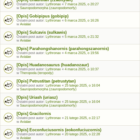
Ostatni post autor:
Lythronax
«
7 marca 2025, o 20:27
w
Sauropodomorpha (zauropodomorfy)
[Opis] Gobipipus (gobipip)
Ostatni post autor:
Lythronax
«
6 marca 2025, o 16:26
w
Avialae
[Opis] Sulcavis (sulkawis)
Ostatni post autor:
Lythronax
«
5 marca 2025, o 21:32
w
Avialae
[Opis] Parahongshanornis (parahongszanornis)
Ostatni post autor:
Lythronax
«
4 marca 2025, o 19:56
w
Avialae
[Opis] Huadanosaurus (huadanozaur)
Ostatni post autor:
Lythronax
«
4 marca 2025, o 10:37
w
Theropoda (teropody)
[Opis] Petrustitan (petrustytan)
Ostatni post autor:
Lythronax
«
25 lutego 2025, o 16:04
w
Sauropodomorpha (zauropodomorfy)
[Opis] Uriash (uriasz)
Ostatni post autor:
Lythronax
«
25 lutego 2025, o 16:04
w
Sauropodomorpha (zauropodomorfy)
[Opis] Gracilornis
Ostatni post autor:
Lythronax
«
21 lutego 2025, o 22:17
w
Avialae
[Opis] Eoconfuciusornis (eokonfuciuzornis)
Ostatni post autor:
Lythronax
«
20 lutego 2025, o 22:28
w
Avialae