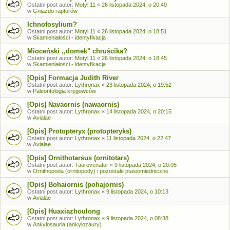
Ostatni post autor:
Motyl.11
«
26 listopada 2024, o 20:40
w
Gniazdo raptorów
Ichnofosylium?
Ostatni post autor:
Motyl.11
«
26 listopada 2024, o 18:51
w
Skamieniałości - identyfikacja
Mioceński ,,domek" chruścika?
Ostatni post autor:
Motyl.11
«
26 listopada 2024, o 18:45
w
Skamieniałości - identyfikacja
[Opis] Formacja Judith River
Ostatni post autor:
Lythronax
«
23 listopada 2024, o 19:52
w
Paleontologia kręgowców
[Opis] Navaornis (nawaornis)
Ostatni post autor:
Lythronax
«
14 listopada 2024, o 20:15
w
Avialae
[Opis] Protopteryx (protopteryks)
Ostatni post autor:
Lythronax
«
11 listopada 2024, o 22:47
w
Avialae
[Opis] Ornithotarsus (ornitotars)
Ostatni post autor:
Taurovenator
«
9 listopada 2024, o 20:05
w
Ornithopoda (ornitopody) i pozostałe ptasiomiedniczne
[Opis] Bohaiornis (pohajornis)
Ostatni post autor:
Lythronax
«
9 listopada 2024, o 10:13
w
Avialae
[Opis] Huaxiazhoulong
Ostatni post autor:
Lythronax
«
9 listopada 2024, o 08:38
w
Ankylosauria (ankylozaury)