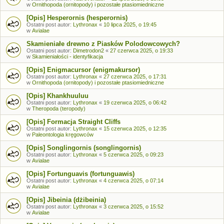
w
Ornithopoda (ornitopody) i pozostałe ptasiomiedniczne
[Opis] Hesperornis (hesperornis)
Ostatni post autor:
Lythronax
«
10 lipca 2025, o 19:45
w
Avialae
Skamieniałe drewno z Piasków Polodowcowych?
Ostatni post autor:
Dimetrodon2
«
27 czerwca 2025, o 19:33
w
Skamieniałości - identyfikacja
[Opis] Enigmacursor (enigmakursor)
Ostatni post autor:
Lythronax
«
27 czerwca 2025, o 17:31
w
Ornithopoda (ornitopody) i pozostałe ptasiomiedniczne
[Opis] Khankhuuluu
Ostatni post autor:
Lythronax
«
19 czerwca 2025, o 06:42
w
Theropoda (teropody)
[Opis] Formacja Straight Cliffs
Ostatni post autor:
Lythronax
«
15 czerwca 2025, o 12:35
w
Paleontologia kręgowców
[Opis] Songlingornis (songlingornis)
Ostatni post autor:
Lythronax
«
5 czerwca 2025, o 09:23
w
Avialae
[Opis] Fortunguavis (fortunguawis)
Ostatni post autor:
Lythronax
«
4 czerwca 2025, o 07:14
w
Avialae
[Opis] Jibeinia (dżibeinia)
Ostatni post autor:
Lythronax
«
3 czerwca 2025, o 15:52
w
Avialae