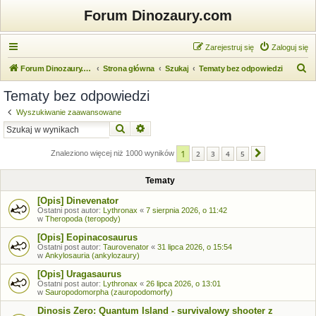
Forum Dinozaury.com
Zarejestruj się
Zaloguj się
S
Forum Dinozaury.com
Strona główna
Szukaj
Tematy bez odpowiedzi
z
Tematy bez odpowiedzi
u
Wyszukiwanie zaawansowane
k
Szukaj
Wyszukiwanie zaawansowane
a
1
j
Znaleziono więcej niż 1000 wyników
2
3
4
5
Następna
Tematy
[Opis] Dinevenator
Ostatni post autor:
Lythronax
«
7 sierpnia 2026, o 11:42
w
Theropoda (teropody)
[Opis] Eopinacosaurus
Ostatni post autor:
Taurovenator
«
31 lipca 2026, o 15:54
w
Ankylosauria (ankylozaury)
[Opis] Uragasaurus
Ostatni post autor:
Lythronax
«
26 lipca 2026, o 13:01
w
Sauropodomorpha (zauropodomorfy)
Dinosis Zero: Quantum Island - survivalowy shooter z