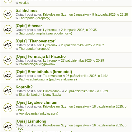
w
Avialae
Salfitichnus
Ostatni post autor:
Kriolofozaur Szymon Jagusztyn
«
9 listopada 2025, o 22:28
w
Theropoda (teropody)
[Opis] Athenar
Ostatni post autor:
Lythronax
«
2 listopada 2025, o 20:35
w
Sauropodomorpha (zauropodomorfy)
[Opis] "Titanovenator"
Ostatni post autor:
Lythronax
«
28 października 2025, o 20:02
w
Theropoda (teropody)
[Opis] Formacja El Picacho
Ostatni post autor:
Lythronax
«
27 października 2025, o 20:29
w
Paleontologia kręgowców
[Opis] Brontotholus (brontotol)
Ostatni post autor:
Taurovenator
«
26 października 2025, o 11:34
w
Pachycephalosauria (pachycefalozaury)
Koprolit?
Ostatni post autor:
Dimetrodon2
«
25 października 2025, o 16:29
w
Skamieniałości - identyfikacja
[Opis] Ligabueichnium
Ostatni post autor:
Kriolofozaur Szymon Jagusztyn
«
18 października 2025, o
21:05
w
Ankylosauria (ankylozaury)
[Opis] Lishulong
Ostatni post autor:
Kriolofozaur Szymon Jagusztyn
«
16 października 2025, o
21:27