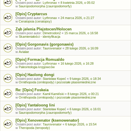
Ostatni post autor:
Lythronax
«
8 kwietnia 2026, o 05:02
w
Sauropodomorpha (zauropodomorfy)
[Opis] Cryptarcus
Ostatni post autor:
Lythronax
«
24 marca 2026, o 21:27
w
Ceratopsia (ceratopsy)
Ząb jelenia Plejstocen/Holocen
Ostatni post autor:
Dimetrodon2
«
15 marca 2026, o 16:58
w
Skamieniałości - identyfikacja
[Opis] Gorgonavis (gorgonawis)
Ostatni post autor:
Taurovenator
«
28 lutego 2026, o 16:09
w
Avialae
[Opis] Formacja Romualdo
Ostatni post autor:
Lythronax
«
16 lutego 2026, o 16:28
w
Paleontologia kręgowców
[Opis] Haolong dongi
Ostatni post autor:
Stanisław Kopeć
«
9 lutego 2026, o 18:34
w
Ornithopoda (ornitopody) i pozostałe ptasiomiedniczne
Re: [Opis] Foskeia
Ostatni post autor:
Kamil Kamiński
«
8 lutego 2026, o 00:21
w
Ornithopoda (ornitopody) i pozostałe ptasiomiedniczne
[Opis] Yantaloong lini
Ostatni post autor:
Stanisław Kopeć
«
6 lutego 2026, o 16:01
w
Sauropodomorpha (zauropodomorfy)
[Opis] Xenovenator (ksenowenator)
Ostatni post autor:
Taurovenator
«
6 lutego 2026, o 15:54
w
Theropoda (teropody)