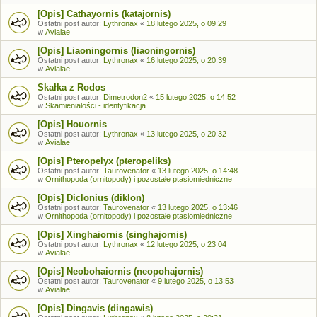
[Opis] Cathayornis (katajornis)
Ostatni post autor:
Lythronax
«
18 lutego 2025, o 09:29
w
Avialae
[Opis] Liaoningornis (liaoningornis)
Ostatni post autor:
Lythronax
«
16 lutego 2025, o 20:39
w
Avialae
Skałka z Rodos
Ostatni post autor:
Dimetrodon2
«
15 lutego 2025, o 14:52
w
Skamieniałości - identyfikacja
[Opis] Houornis
Ostatni post autor:
Lythronax
«
13 lutego 2025, o 20:32
w
Avialae
[Opis] Pteropelyx (pteropeliks)
Ostatni post autor:
Taurovenator
«
13 lutego 2025, o 14:48
w
Ornithopoda (ornitopody) i pozostałe ptasiomiedniczne
[Opis] Diclonius (diklon)
Ostatni post autor:
Taurovenator
«
13 lutego 2025, o 13:46
w
Ornithopoda (ornitopody) i pozostałe ptasiomiedniczne
[Opis] Xinghaiornis (singhajornis)
Ostatni post autor:
Lythronax
«
12 lutego 2025, o 23:04
w
Avialae
[Opis] Neobohaiornis (neopohajornis)
Ostatni post autor:
Taurovenator
«
9 lutego 2025, o 13:53
w
Avialae
[Opis] Dingavis (dingawis)