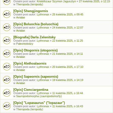
Ostatni post autor:
Kriolofozaur Szymon Jagusztyn
«
27 kwietnia 2025, o 12:15
w
Theropoda (teropody)
[Opis] Shengjingornis
Ostatni post autor:
Lythronax
«
25 kwietnia 2025, o 09:45
w
Avialae
[Opis] Boluochia (boluochia)
Ostatni post autor:
Lythronax
«
24 kwietnia 2025, o 12:07
w
Avialae
[Biografia] Darla Zelenitsky
Ostatni post autor:
Lythronax
«
22 kwietnia 2025, o 11:25
w
Paleontolodzy
[Opis] Otogornis (otogornis)
Ostatni post autor:
Lythronax
«
21 kwietnia 2025, o 14:11
w
Avialae
[Opis] Alethoalaornis
Ostatni post autor:
Lythronax
«
20 kwietnia 2025, o 17:10
w
Avialae
[Opis] Sapeornis (sapeornis)
Ostatni post autor:
Lythronax
«
19 kwietnia 2025, o 14:19
w
Avialae
[Opis] Cienciargentina
Ostatni post autor:
Lythronax
«
11 kwietnia 2025, o 16:44
w
Sauropodomorpha (zauropodomorfy)
[Opis] "Lopasaurus" ("lopazaur")
Ostatni post autor:
Lythronax
«
11 kwietnia 2025, o 16:43
w
Theropoda (teropody)