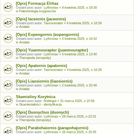
[Opis] Formacja Elrhaz
Ostatni post autor:
Lythronax
«
9 kwietnia 2025, o 18:30
w
Paleontologia kręgowców
[Opis] Iaceornis (jaceornis)
Ostatni post autor:
Taurovenator
«
6 kwietnia 2025, o 16:59
w
Avialae
[Opis] Eopengornis (eopengornis)
Ostatni post autor:
Lythronax
«
5 kwietnia 2025, o 16:42
w
Avialae
[Opis] Yuanmouraptor (juanmouraptor)
Ostatni post autor:
Lythronax
«
5 kwietnia 2025, o 13:40
w
Theropoda (teropody)
[Opis] Apatornis (apatornis)
Ostatni post autor:
Taurovenator
«
4 kwietnia 2025, o 16:28
w
Avialae
[Opis] Liaoxiornis (liaosiornis)
Ostatni post autor:
Lythronax
«
2 kwietnia 2025, o 20:46
w
Avialae
Skamieliny Korytnica
Ostatni post autor:
Robingut
«
31 marca 2025, o 15:56
w
Skamieniałości - identyfikacja
[Opis] Duonychus (duonych)
Ostatni post autor:
Lythronax
«
28 marca 2025, o 22:01
w
Theropoda (teropody)
[Opis] Parabohaiornis (parapohajornis)
Ostatni post autor:
Lythronax
«
26 marca 2025, o 15:45