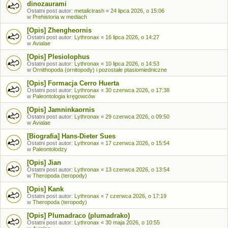
dinozaurami
Ostatni post autor:
metalictrash
«
24 lipca 2026, o 15:06
w
Prehistoria w mediach
[Opis] Zhengheornis
Ostatni post autor:
Lythronax
«
16 lipca 2026, o 14:27
w
Avialae
[Opis] Plesiolophus
Ostatni post autor:
Lythronax
«
10 lipca 2026, o 14:53
w
Ornithopoda (ornitopody) i pozostałe ptasiomiedniczne
[Opis] Formacja Cerro Huerta
Ostatni post autor:
Lythronax
«
30 czerwca 2026, o 17:38
w
Paleontologia kręgowców
[Opis] Jamninkaornis
Ostatni post autor:
Lythronax
«
29 czerwca 2026, o 09:50
w
Avialae
[Biografia] Hans-Dieter Sues
Ostatni post autor:
Lythronax
«
17 czerwca 2026, o 15:54
w
Paleontolodzy
[Opis] Jian
Ostatni post autor:
Lythronax
«
13 czerwca 2026, o 13:54
w
Theropoda (teropody)
[Opis] Kank
Ostatni post autor:
Lythronax
«
7 czerwca 2026, o 17:19
w
Theropoda (teropody)
[Opis] Plumadraco (plumadrako)
Ostatni post autor:
Lythronax
«
30 maja 2026, o 10:55