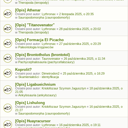
w
Theropoda (teropody)
[Opis] Athenar
Ostatni post autor:
Lythronax
«
2 listopada 2025, o 20:35
w
Sauropodomorpha (zauropodomorfy)
[Opis] "Titanovenator"
Ostatni post autor:
Lythronax
«
28 października 2025, o 20:02
w
Theropoda (teropody)
[Opis] Formacja El Picacho
Ostatni post autor:
Lythronax
«
27 października 2025, o 20:29
w
Paleontologia kręgowców
[Opis] Brontotholus (brontotol)
Ostatni post autor:
Taurovenator
«
26 października 2025, o 11:34
w
Pachycephalosauria (pachycefalozaury)
Koprolit?
Ostatni post autor:
Dimetrodon2
«
25 października 2025, o 16:29
w
Skamieniałości - identyfikacja
[Opis] Ligabueichnium
Ostatni post autor:
Kriolofozaur Szymon Jagusztyn
«
18 października 2025, o
21:05
w
Ankylosauria (ankylozaury)
[Opis] Lishulong
Ostatni post autor:
Kriolofozaur Szymon Jagusztyn
«
16 października 2025, o
21:27
w
Sauropodomorpha (zauropodomorfy)
[Opis] Huayracursor
Ostatni post autor:
Lythronax
«
16 października 2025, o 19:11