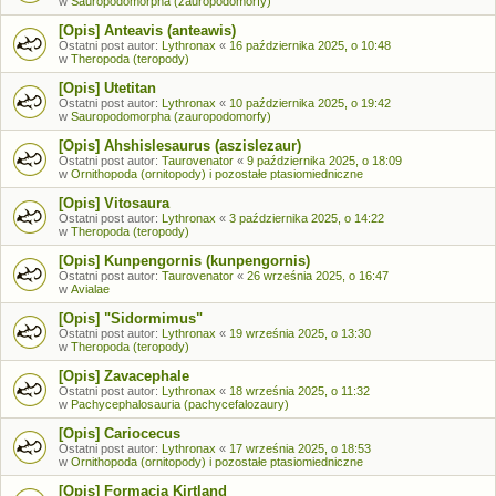
w
Sauropodomorpha (zauropodomorfy)
[Opis] Anteavis (anteawis)
Ostatni post autor:
Lythronax
«
16 października 2025, o 10:48
w
Theropoda (teropody)
[Opis] Utetitan
Ostatni post autor:
Lythronax
«
10 października 2025, o 19:42
w
Sauropodomorpha (zauropodomorfy)
[Opis] Ahshislesaurus (aszislezaur)
Ostatni post autor:
Taurovenator
«
9 października 2025, o 18:09
w
Ornithopoda (ornitopody) i pozostałe ptasiomiedniczne
[Opis] Vitosaura
Ostatni post autor:
Lythronax
«
3 października 2025, o 14:22
w
Theropoda (teropody)
[Opis] Kunpengornis (kunpengornis)
Ostatni post autor:
Taurovenator
«
26 września 2025, o 16:47
w
Avialae
[Opis] "Sidormimus"
Ostatni post autor:
Lythronax
«
19 września 2025, o 13:30
w
Theropoda (teropody)
[Opis] Zavacephale
Ostatni post autor:
Lythronax
«
18 września 2025, o 11:32
w
Pachycephalosauria (pachycefalozaury)
[Opis] Cariocecus
Ostatni post autor:
Lythronax
«
17 września 2025, o 18:53
w
Ornithopoda (ornitopody) i pozostałe ptasiomiedniczne
[Opis] Formacja Kirtland