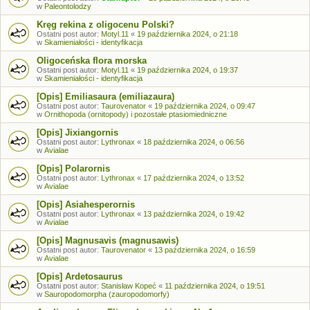
w
Paleontolodzy
Kręg rekina z oligocenu Polski?
Ostatni post autor:
Motyl.11
«
19 października 2024, o 21:18
w
Skamieniałości - identyfikacja
Oligoceńska flora morska
Ostatni post autor:
Motyl.11
«
19 października 2024, o 19:37
w
Skamieniałości - identyfikacja
[Opis] Emiliasaura (emiliazaura)
Ostatni post autor:
Taurovenator
«
19 października 2024, o 09:47
w
Ornithopoda (ornitopody) i pozostałe ptasiomiedniczne
[Opis] Jixiangornis
Ostatni post autor:
Lythronax
«
18 października 2024, o 06:56
w
Avialae
[Opis] Polarornis
Ostatni post autor:
Lythronax
«
17 października 2024, o 13:52
w
Avialae
[Opis] Asiahesperornis
Ostatni post autor:
Lythronax
«
13 października 2024, o 19:42
w
Avialae
[Opis] Magnusavis (magnusawis)
Ostatni post autor:
Taurovenator
«
13 października 2024, o 16:59
w
Avialae
[Opis] Ardetosaurus
Ostatni post autor:
Stanisław Kopeć
«
11 października 2024, o 19:51
w
Sauropodomorpha (zauropodomorfy)