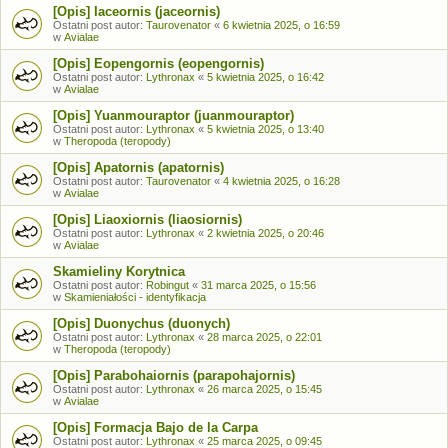
[Opis] Iaceornis (jaceornis)
Ostatni post autor:
Taurovenator
«
6 kwietnia 2025, o 16:59
w
Avialae
[Opis] Eopengornis (eopengornis)
Ostatni post autor:
Lythronax
«
5 kwietnia 2025, o 16:42
w
Avialae
[Opis] Yuanmouraptor (juanmouraptor)
Ostatni post autor:
Lythronax
«
5 kwietnia 2025, o 13:40
w
Theropoda (teropody)
[Opis] Apatornis (apatornis)
Ostatni post autor:
Taurovenator
«
4 kwietnia 2025, o 16:28
w
Avialae
[Opis] Liaoxiornis (liaosiornis)
Ostatni post autor:
Lythronax
«
2 kwietnia 2025, o 20:46
w
Avialae
Skamieliny Korytnica
Ostatni post autor:
Robingut
«
31 marca 2025, o 15:56
w
Skamieniałości - identyfikacja
[Opis] Duonychus (duonych)
Ostatni post autor:
Lythronax
«
28 marca 2025, o 22:01
w
Theropoda (teropody)
[Opis] Parabohaiornis (parapohajornis)
Ostatni post autor:
Lythronax
«
26 marca 2025, o 15:45
w
Avialae
[Opis] Formacja Bajo de la Carpa
Ostatni post autor:
Lythronax
«
25 marca 2025, o 09:45