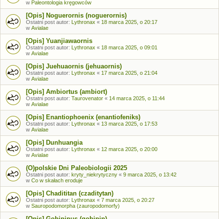
w
Paleontologia kręgowców
[Opis] Noguerornis (noguerornis)
Ostatni post autor:
Lythronax
«
18 marca 2025, o 20:17
w
Avialae
[Opis] Yuanjiawaornis
Ostatni post autor:
Lythronax
«
18 marca 2025, o 09:01
w
Avialae
[Opis] Juehuaornis (jehuaornis)
Ostatni post autor:
Lythronax
«
17 marca 2025, o 21:04
w
Avialae
[Opis] Ambiortus (ambiort)
Ostatni post autor:
Taurovenator
«
14 marca 2025, o 11:44
w
Avialae
[Opis] Enantiophoenix (enantiofeniks)
Ostatni post autor:
Lythronax
«
13 marca 2025, o 17:53
w
Avialae
[Opis] Dunhuangia
Ostatni post autor:
Lythronax
«
12 marca 2025, o 20:00
w
Avialae
(O)polskie Dni Paleobiologii 2025
Ostatni post autor:
kryty_niekrytyczny
«
9 marca 2025, o 13:42
w
Co w skałach eroduje
[Opis] Chadititan (czaditytan)
Ostatni post autor:
Lythronax
«
7 marca 2025, o 20:27
w
Sauropodomorpha (zauropodomorfy)
[Opis] Gobipipus (gobipip)