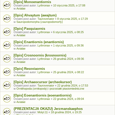
[Opis] Monoenantiornis
Ostatni post autor:
Lythronax
«
10 stycznia 2025, o 17:08
w
Avialae
[Opis] Ahvaytum (awajtum)
Ostatni post autor:
Taurovenator
«
8 stycznia 2025, o 17:29
w
Sauropodomorpha (zauropodomorfy)
[Opis] Pasquiaornis
Ostatni post autor:
Lythronax
«
6 stycznia 2025, o 08:25
w
Avialae
[Opis] Enantiornis (enantiornis)
Ostatni post autor:
Lythronax
«
1 stycznia 2025, o 09:36
w
Avialae
[Opis] Crosnoornis (krosnoornis)
Ostatni post autor:
Lythronax
«
26 grudnia 2024, o 09:36
w
Avialae
[Opis] Resoviaornis
Ostatni post autor:
Lythronax
«
25 grudnia 2024, o 08:22
w
Avialae
[Opis] Archaeocursor (archeokursor)
Ostatni post autor:
Taurovenator
«
22 grudnia 2024, o 17:53
w
Ornithopoda (ornitopody) i pozostałe ptasiomiedniczne
[Opis] Eoenantiornis (eoenantiornis)
Ostatni post autor:
Lythronax
«
22 grudnia 2024, o 09:04
w
Avialae
{PREZENTACJA OKAZU} Jerzmanskaephos
Ostatni post autor:
Motyl.11
«
18 grudnia 2024, o 19:25