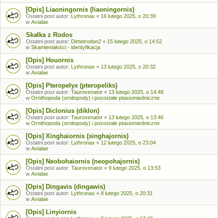
[Opis] Liaoningornis (liaoningornis)
Ostatni post autor:
Lythronax
«
16 lutego 2025, o 20:39
w
Avialae
Skałka z Rodos
Ostatni post autor:
Dimetrodon2
«
15 lutego 2025, o 14:52
w
Skamieniałości - identyfikacja
[Opis] Houornis
Ostatni post autor:
Lythronax
«
13 lutego 2025, o 20:32
w
Avialae
[Opis] Pteropelyx (pteropeliks)
Ostatni post autor:
Taurovenator
«
13 lutego 2025, o 14:48
w
Ornithopoda (ornitopody) i pozostałe ptasiomiedniczne
[Opis] Diclonius (diklon)
Ostatni post autor:
Taurovenator
«
13 lutego 2025, o 13:46
w
Ornithopoda (ornitopody) i pozostałe ptasiomiedniczne
[Opis] Xinghaiornis (singhajornis)
Ostatni post autor:
Lythronax
«
12 lutego 2025, o 23:04
w
Avialae
[Opis] Neobohaiornis (neopohajornis)
Ostatni post autor:
Taurovenator
«
9 lutego 2025, o 13:53
w
Avialae
[Opis] Dingavis (dingawis)
Ostatni post autor:
Lythronax
«
8 lutego 2025, o 20:31
w
Avialae
[Opis] Linyiornis