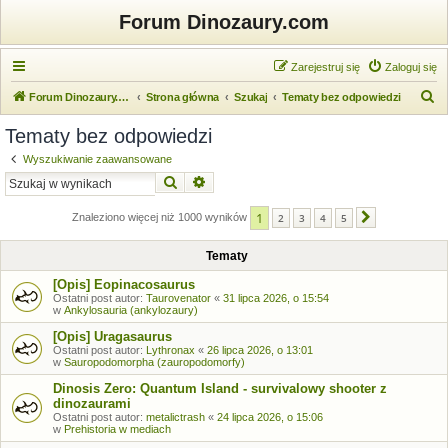
Forum Dinozaury.com
Zarejestruj się
Zaloguj się
S
Forum Dinozaury.com
Strona główna
Szukaj
Tematy bez odpowiedzi
z
Tematy bez odpowiedzi
u
Wyszukiwanie zaawansowane
k
Szukaj
Wyszukiwanie zaawansowane
a
1
j
Znaleziono więcej niż 1000 wyników
2
3
4
5
Następna
Tematy
[Opis] Eopinacosaurus
Ostatni post autor:
Taurovenator
«
31 lipca 2026, o 15:54
w
Ankylosauria (ankylozaury)
[Opis] Uragasaurus
Ostatni post autor:
Lythronax
«
26 lipca 2026, o 13:01
w
Sauropodomorpha (zauropodomorfy)
Dinosis Zero: Quantum Island - survivalowy shooter z
dinozaurami
Ostatni post autor:
metalictrash
«
24 lipca 2026, o 15:06
w
Prehistoria w mediach