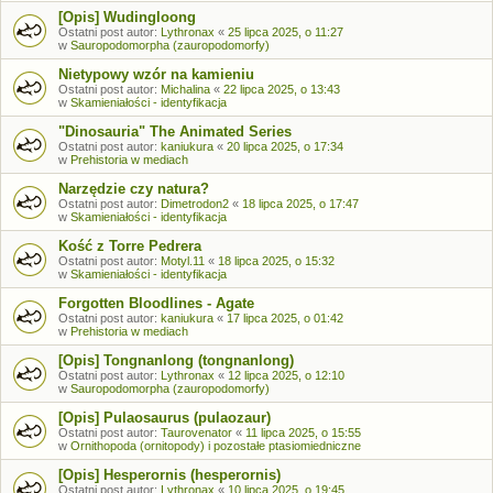
[Opis] Wudingloong
Ostatni post autor:
Lythronax
«
25 lipca 2025, o 11:27
w
Sauropodomorpha (zauropodomorfy)
Nietypowy wzór na kamieniu
Ostatni post autor:
Michalina
«
22 lipca 2025, o 13:43
w
Skamieniałości - identyfikacja
"Dinosauria" The Animated Series
Ostatni post autor:
kaniukura
«
20 lipca 2025, o 17:34
w
Prehistoria w mediach
Narzędzie czy natura?
Ostatni post autor:
Dimetrodon2
«
18 lipca 2025, o 17:47
w
Skamieniałości - identyfikacja
Kość z Torre Pedrera
Ostatni post autor:
Motyl.11
«
18 lipca 2025, o 15:32
w
Skamieniałości - identyfikacja
Forgotten Bloodlines - Agate
Ostatni post autor:
kaniukura
«
17 lipca 2025, o 01:42
w
Prehistoria w mediach
[Opis] Tongnanlong (tongnanlong)
Ostatni post autor:
Lythronax
«
12 lipca 2025, o 12:10
w
Sauropodomorpha (zauropodomorfy)
[Opis] Pulaosaurus (pulaozaur)
Ostatni post autor:
Taurovenator
«
11 lipca 2025, o 15:55
w
Ornithopoda (ornitopody) i pozostałe ptasiomiedniczne
[Opis] Hesperornis (hesperornis)
Ostatni post autor:
Lythronax
«
10 lipca 2025, o 19:45