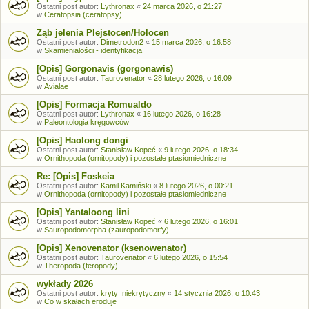
Ostatni post autor:
Lythronax
«
24 marca 2026, o 21:27
w
Ceratopsia (ceratopsy)
Ząb jelenia Plejstocen/Holocen
Ostatni post autor:
Dimetrodon2
«
15 marca 2026, o 16:58
w
Skamieniałości - identyfikacja
[Opis] Gorgonavis (gorgonawis)
Ostatni post autor:
Taurovenator
«
28 lutego 2026, o 16:09
w
Avialae
[Opis] Formacja Romualdo
Ostatni post autor:
Lythronax
«
16 lutego 2026, o 16:28
w
Paleontologia kręgowców
[Opis] Haolong dongi
Ostatni post autor:
Stanisław Kopeć
«
9 lutego 2026, o 18:34
w
Ornithopoda (ornitopody) i pozostałe ptasiomiedniczne
Re: [Opis] Foskeia
Ostatni post autor:
Kamil Kamiński
«
8 lutego 2026, o 00:21
w
Ornithopoda (ornitopody) i pozostałe ptasiomiedniczne
[Opis] Yantaloong lini
Ostatni post autor:
Stanisław Kopeć
«
6 lutego 2026, o 16:01
w
Sauropodomorpha (zauropodomorfy)
[Opis] Xenovenator (ksenowenator)
Ostatni post autor:
Taurovenator
«
6 lutego 2026, o 15:54
w
Theropoda (teropody)
wykłady 2026
Ostatni post autor:
kryty_niekrytyczny
«
14 stycznia 2026, o 10:43
w
Co w skałach eroduje