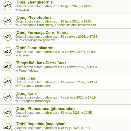
[Opis] Zhengheornis
Ostatni post autor:
Lythronax
«
16 lipca 2026, o 14:27
w
Avialae
[Opis] Plesiolophus
Ostatni post autor:
Lythronax
«
10 lipca 2026, o 14:53
w
Ornithopoda (ornitopody) i pozostałe ptasiomiedniczne
[Opis] Formacja Cerro Huerta
Ostatni post autor:
Lythronax
«
30 czerwca 2026, o 17:38
w
Paleontologia kręgowców
[Opis] Jamninkaornis
Ostatni post autor:
Lythronax
«
29 czerwca 2026, o 09:50
w
Avialae
[Biografia] Hans-Dieter Sues
Ostatni post autor:
Lythronax
«
17 czerwca 2026, o 15:54
w
Paleontolodzy
[Opis] Jian
Ostatni post autor:
Lythronax
«
13 czerwca 2026, o 13:54
w
Theropoda (teropody)
[Opis] Kank
Ostatni post autor:
Lythronax
«
7 czerwca 2026, o 17:19
w
Theropoda (teropody)
[Opis] Plumadraco (plumadrako)
Ostatni post autor:
Lythronax
«
30 maja 2026, o 10:55
w
Avialae
[Opis] Nagatitan (nagatytan)
Ostatni post autor:
Lythronax
«
18 maja 2026, o 16:41