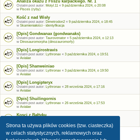
Analiza okazu z Fliszu karpackiego. Nr. 1
Ostatni post autor:
Motyl.11
«
9 października 2024, o 20:08
w
Pisces (ryby)
Kość z nad Wisły
Ostatni post autor:
Dimetrodon2
«
9 października 2024, o 18:45
w
Skamieniałości - identyfikacja
[Opis] Gondwanax (gondwanaks)
Ostatni post autor:
Taurovenator
«
5 października 2024, o 12:13
w
Dinosauromorpha (dinozauromorfy)
[Opis] Longirostravis
Ostatni post autor:
Lythronax
«
3 października 2024, o 19:51
w
Avialae
[Opis] Shanweiniao
Ostatni post autor:
Lythronax
«
3 października 2024, o 19:50
w
Avialae
[Opis] Longipteryx
Ostatni post autor:
Lythronax
«
28 września 2024, o 17:16
w
Avialae
[Opis] Shuilingornis
Ostatni post autor:
Lythronax
«
26 września 2024, o 17:53
w
Avialae
Kosci z Bałtyku
Ostatni post autor:
Bozia
«
26 września 2024, o 09:05
w
Skamieniałości - identyfikacja
Strona ta używa plików cookies (tzw. ciasteczka)
w celach statystycznych, reklamowych oraz