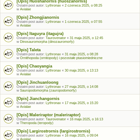
[Opis] Huoshanornis (huoszanornis)
Ostatni post autor:
Lythronax
«
2 czerwca 2025, o 08:25
w
Avialae
[Opis] Zhongjianornis
Ostatni post autor:
Lythronax
«
1 czerwca 2025, o 07:55
w
Avialae
[Opis] Itaguyra (itagujra)
Ostatni post autor:
Taurovenator
«
31 maja 2025, o 12:45
w
Dinosauromorpha (dinozauromorfy)
[Opis] Taleta
Ostatni post autor:
Lythronax
«
31 maja 2025, o 08:28
w
Ornithopoda (ornitopody) i pozostałe ptasiomiedniczne
[Opis] Chaoyangia
Ostatni post autor:
Lythronax
«
30 maja 2025, o 13:13
w
Avialae
[Opis] Jinchuanloong
Ostatni post autor:
Lythronax
«
27 maja 2025, o 14:08
w
Sauropodomorpha (zauropodomorfy)
[Opis] Jianchangornis
Ostatni post autor:
Lythronax
«
17 maja 2025, o 15:20
w
Avialae
[Opis] Maleriraptor (maleriraptor)
Ostatni post autor:
Taurovenator
«
16 maja 2025, o 16:13
w
Theropoda (teropody)
[Opis] Largirostrornis (largirostrornis)
Ostatni post autor:
Lythronax
«
16 maja 2025, o 09:04
w
Avialae