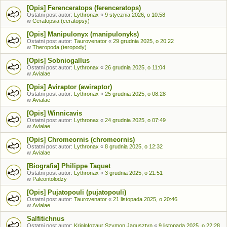
[Opis] Ferenceratops (ferenceratops)
Ostatni post autor:
Lythronax
«
9 stycznia 2026, o 10:58
w
Ceratopsia (ceratopsy)
[Opis] Manipulonyx (manipulonyks)
Ostatni post autor:
Taurovenator
«
29 grudnia 2025, o 20:22
w
Theropoda (teropody)
[Opis] Sobniogallus
Ostatni post autor:
Lythronax
«
26 grudnia 2025, o 11:04
w
Avialae
[Opis] Aviraptor (awiraptor)
Ostatni post autor:
Lythronax
«
25 grudnia 2025, o 08:28
w
Avialae
[Opis] Winnicavis
Ostatni post autor:
Lythronax
«
24 grudnia 2025, o 07:49
w
Avialae
[Opis] Chromeornis (chromeornis)
Ostatni post autor:
Lythronax
«
8 grudnia 2025, o 12:32
w
Avialae
[Biografia] Philippe Taquet
Ostatni post autor:
Lythronax
«
3 grudnia 2025, o 21:51
w
Paleontolodzy
[Opis] Pujatopouli (pujatopouli)
Ostatni post autor:
Taurovenator
«
21 listopada 2025, o 20:46
w
Avialae
Salfitichnus
Ostatni post autor:
Kriolofozaur Szymon Jagusztyn
«
9 listopada 2025, o 22:28