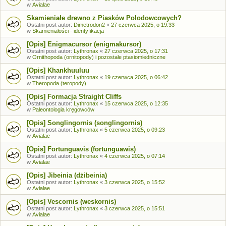
w
Avialae
Skamieniałe drewno z Piasków Polodowcowych?
Ostatni post autor:
Dimetrodon2
«
27 czerwca 2025, o 19:33
w
Skamieniałości - identyfikacja
[Opis] Enigmacursor (enigmakursor)
Ostatni post autor:
Lythronax
«
27 czerwca 2025, o 17:31
w
Ornithopoda (ornitopody) i pozostałe ptasiomiedniczne
[Opis] Khankhuuluu
Ostatni post autor:
Lythronax
«
19 czerwca 2025, o 06:42
w
Theropoda (teropody)
[Opis] Formacja Straight Cliffs
Ostatni post autor:
Lythronax
«
15 czerwca 2025, o 12:35
w
Paleontologia kręgowców
[Opis] Songlingornis (songlingornis)
Ostatni post autor:
Lythronax
«
5 czerwca 2025, o 09:23
w
Avialae
[Opis] Fortunguavis (fortunguawis)
Ostatni post autor:
Lythronax
«
4 czerwca 2025, o 07:14
w
Avialae
[Opis] Jibeinia (dżibeinia)
Ostatni post autor:
Lythronax
«
3 czerwca 2025, o 15:52
w
Avialae
[Opis] Vescornis (weskornis)
Ostatni post autor:
Lythronax
«
3 czerwca 2025, o 15:51
w
Avialae