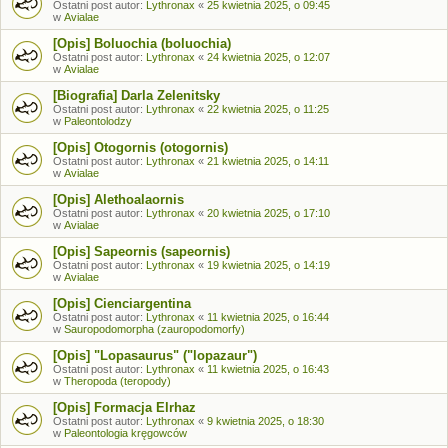
Ostatni post autor:
Lythronax
«
25 kwietnia 2025, o 09:45
w
Avialae
[Opis] Boluochia (boluochia)
Ostatni post autor:
Lythronax
«
24 kwietnia 2025, o 12:07
w
Avialae
[Biografia] Darla Zelenitsky
Ostatni post autor:
Lythronax
«
22 kwietnia 2025, o 11:25
w
Paleontolodzy
[Opis] Otogornis (otogornis)
Ostatni post autor:
Lythronax
«
21 kwietnia 2025, o 14:11
w
Avialae
[Opis] Alethoalaornis
Ostatni post autor:
Lythronax
«
20 kwietnia 2025, o 17:10
w
Avialae
[Opis] Sapeornis (sapeornis)
Ostatni post autor:
Lythronax
«
19 kwietnia 2025, o 14:19
w
Avialae
[Opis] Cienciargentina
Ostatni post autor:
Lythronax
«
11 kwietnia 2025, o 16:44
w
Sauropodomorpha (zauropodomorfy)
[Opis] "Lopasaurus" ("lopazaur")
Ostatni post autor:
Lythronax
«
11 kwietnia 2025, o 16:43
w
Theropoda (teropody)
[Opis] Formacja Elrhaz
Ostatni post autor:
Lythronax
«
9 kwietnia 2025, o 18:30
w
Paleontologia kręgowców