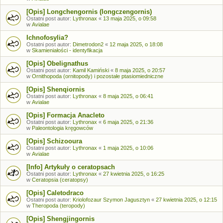
[Opis] Longchengornis (longczengornis)
Ostatni post autor:
Lythronax
«
13 maja 2025, o 09:58
w
Avialae
Ichnofosylia?
Ostatni post autor:
Dimetrodon2
«
12 maja 2025, o 18:08
w
Skamieniałości - identyfikacja
[Opis] Obelignathus
Ostatni post autor:
Kamil Kamiński
«
8 maja 2025, o 20:57
w
Ornithopoda (ornitopody) i pozostałe ptasiomiedniczne
[Opis] Shenqiornis
Ostatni post autor:
Lythronax
«
8 maja 2025, o 06:41
w
Avialae
[Opis] Formacja Anacleto
Ostatni post autor:
Lythronax
«
6 maja 2025, o 21:36
w
Paleontologia kręgowców
[Opis] Schizooura
Ostatni post autor:
Lythronax
«
1 maja 2025, o 10:06
w
Avialae
[Info] Artykuły o ceratopsach
Ostatni post autor:
Lythronax
«
27 kwietnia 2025, o 16:25
w
Ceratopsia (ceratopsy)
[Opis] Caletodraco
Ostatni post autor:
Kriolofozaur Szymon Jagusztyn
«
27 kwietnia 2025, o 12:15
w
Theropoda (teropody)
[Opis] Shengjingornis