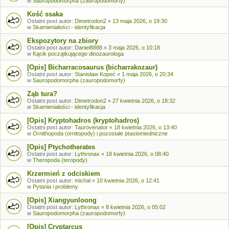
w
Sauropodomorpha (zauropodomorfy)
Kość ssaka
Ostatni post autor:
Dimetrodon2
«
13 maja 2026, o 19:30
w
Skamieniałości - identyfikacja
Ekspozytory na zbiory
Ostatni post autor:
Daniel8888
«
3 maja 2026, o 10:18
w
Kącik początkującego dinozaurologa
[Opis] Bicharracosaurus (bicharrakozaur)
Ostatni post autor:
Stanisław Kopeć
«
1 maja 2026, o 20:34
w
Sauropodomorpha (zauropodomorfy)
Ząb tura?
Ostatni post autor:
Dimetrodon2
«
27 kwietnia 2026, o 18:32
w
Skamieniałości - identyfikacja
[Opis] Kryptohadros (kryptohadros)
Ostatni post autor:
Taurovenator
«
18 kwietnia 2026, o 13:40
w
Ornithopoda (ornitopody) i pozostałe ptasiomiedniczne
[Opis] Ptychotherates
Ostatni post autor:
Lythronax
«
18 kwietnia 2026, o 08:40
w
Theropoda (teropody)
Krzermień z odciskiem
Ostatni post autor:
michal
«
10 kwietnia 2026, o 12:41
w
Pytania i problemy
[Opis] Xiangyunloong
Ostatni post autor:
Lythronax
«
8 kwietnia 2026, o 05:02
w
Sauropodomorpha (zauropodomorfy)
[Opis] Cryptarcus