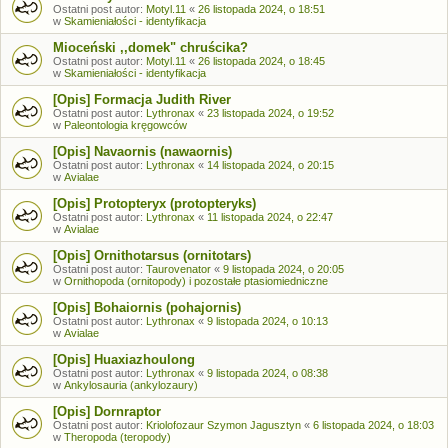
Ostatni post autor:
Motyl.11
«
26 listopada 2024, o 18:51
w
Skamieniałości - identyfikacja
Mioceński ,,domek" chruścika?
Ostatni post autor:
Motyl.11
«
26 listopada 2024, o 18:45
w
Skamieniałości - identyfikacja
[Opis] Formacja Judith River
Ostatni post autor:
Lythronax
«
23 listopada 2024, o 19:52
w
Paleontologia kręgowców
[Opis] Navaornis (nawaornis)
Ostatni post autor:
Lythronax
«
14 listopada 2024, o 20:15
w
Avialae
[Opis] Protopteryx (protopteryks)
Ostatni post autor:
Lythronax
«
11 listopada 2024, o 22:47
w
Avialae
[Opis] Ornithotarsus (ornitotars)
Ostatni post autor:
Taurovenator
«
9 listopada 2024, o 20:05
w
Ornithopoda (ornitopody) i pozostałe ptasiomiedniczne
[Opis] Bohaiornis (pohajornis)
Ostatni post autor:
Lythronax
«
9 listopada 2024, o 10:13
w
Avialae
[Opis] Huaxiazhoulong
Ostatni post autor:
Lythronax
«
9 listopada 2024, o 08:38
w
Ankylosauria (ankylozaury)
[Opis] Dornraptor
Ostatni post autor:
Kriolofozaur Szymon Jagusztyn
«
6 listopada 2024, o 18:03
w
Theropoda (teropody)