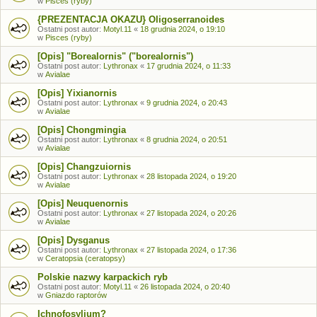
w
Pisces (ryby)
{PREZENTACJA OKAZU} Oligoserranoides
Ostatni post autor:
Motyl.11
«
18 grudnia 2024, o 19:10
w
Pisces (ryby)
[Opis] "Borealornis" ("borealornis")
Ostatni post autor:
Lythronax
«
17 grudnia 2024, o 11:33
w
Avialae
[Opis] Yixianornis
Ostatni post autor:
Lythronax
«
9 grudnia 2024, o 20:43
w
Avialae
[Opis] Chongmingia
Ostatni post autor:
Lythronax
«
8 grudnia 2024, o 20:51
w
Avialae
[Opis] Changzuiornis
Ostatni post autor:
Lythronax
«
28 listopada 2024, o 19:20
w
Avialae
[Opis] Neuquenornis
Ostatni post autor:
Lythronax
«
27 listopada 2024, o 20:26
w
Avialae
[Opis] Dysganus
Ostatni post autor:
Lythronax
«
27 listopada 2024, o 17:36
w
Ceratopsia (ceratopsy)
Polskie nazwy karpackich ryb
Ostatni post autor:
Motyl.11
«
26 listopada 2024, o 20:40
w
Gniazdo raptorów
Ichnofosylium?