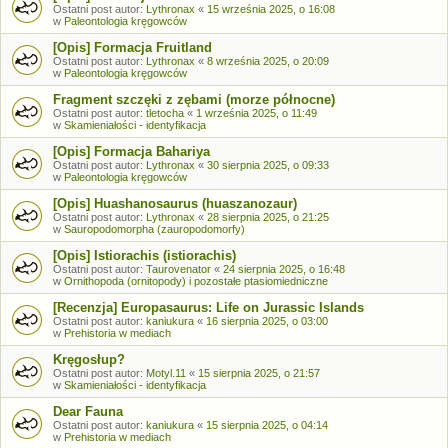
Ostatni post autor:
Lythronax
«
15 września 2025, o 16:08
w
Paleontologia kręgowców
[Opis] Formacja Fruitland
Ostatni post autor:
Lythronax
«
8 września 2025, o 20:09
w
Paleontologia kręgowców
Fragment szczęki z zębami (morze północne)
Ostatni post autor:
tletocha
«
1 września 2025, o 11:49
w
Skamieniałości - identyfikacja
[Opis] Formacja Bahariya
Ostatni post autor:
Lythronax
«
30 sierpnia 2025, o 09:33
w
Paleontologia kręgowców
[Opis] Huashanosaurus (huaszanozaur)
Ostatni post autor:
Lythronax
«
28 sierpnia 2025, o 21:25
w
Sauropodomorpha (zauropodomorfy)
[Opis] Istiorachis (istiorachis)
Ostatni post autor:
Taurovenator
«
24 sierpnia 2025, o 16:48
w
Ornithopoda (ornitopody) i pozostałe ptasiomiedniczne
[Recenzja] Europasaurus: Life on Jurassic Islands
Ostatni post autor:
kaniukura
«
16 sierpnia 2025, o 03:00
w
Prehistoria w mediach
Kręgosłup?
Ostatni post autor:
Motyl.11
«
15 sierpnia 2025, o 21:57
w
Skamieniałości - identyfikacja
Dear Fauna
Ostatni post autor:
kaniukura
«
15 sierpnia 2025, o 04:14
w
Prehistoria w mediach