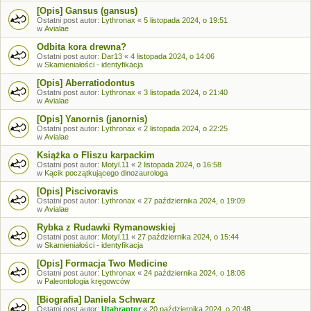
[Opis] Gansus (gansus)
Ostatni post autor:
Lythronax
«
5 listopada 2024, o 19:51
w
Avialae
Odbita kora drewna?
Ostatni post autor:
Dar13
«
4 listopada 2024, o 14:06
w
Skamieniałości - identyfikacja
[Opis] Aberratiodontus
Ostatni post autor:
Lythronax
«
3 listopada 2024, o 21:40
w
Avialae
[Opis] Yanornis (janornis)
Ostatni post autor:
Lythronax
«
2 listopada 2024, o 22:25
w
Avialae
Książka o Fliszu karpackim
Ostatni post autor:
Motyl.11
«
2 listopada 2024, o 16:58
w
Kącik początkującego dinozaurologa
[Opis] Piscivoravis
Ostatni post autor:
Lythronax
«
27 października 2024, o 19:09
w
Avialae
Rybka z Rudawki Rymanowskiej
Ostatni post autor:
Motyl.11
«
27 października 2024, o 15:44
w
Skamieniałości - identyfikacja
[Opis] Formacja Two Medicine
Ostatni post autor:
Lythronax
«
24 października 2024, o 18:08
w
Paleontologia kręgowców
[Biografia] Daniela Schwarz
Ostatni post autor:
Utahraptor
«
20 października 2024, o 20:48