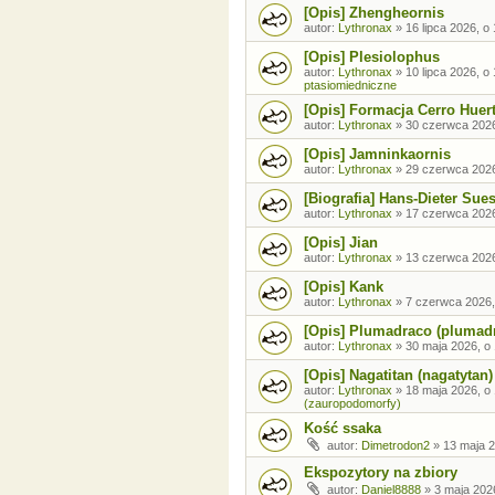
[Opis] Zhengheornis
autor:
Lythronax
»
16 lipca 2026, o
[Opis] Plesiolophus
autor:
Lythronax
»
10 lipca 2026, o
ptasiomiedniczne
[Opis] Formacja Cerro Huer
autor:
Lythronax
»
30 czerwca 2026
[Opis] Jamninkaornis
autor:
Lythronax
»
29 czerwca 2026
[Biografia] Hans-Dieter Sue
autor:
Lythronax
»
17 czerwca 2026
[Opis] Jian
autor:
Lythronax
»
13 czerwca 2026
[Opis] Kank
autor:
Lythronax
»
7 czerwca 2026,
[Opis] Plumadraco (plumad
autor:
Lythronax
»
30 maja 2026, o
[Opis] Nagatitan (nagatytan)
autor:
Lythronax
»
18 maja 2026, o
(zauropodomorfy)
Kość ssaka
autor:
Dimetrodon2
»
13 maja 2
Ekspozytory na zbiory
autor:
Daniel8888
»
3 maja 202