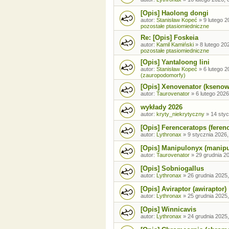
[Opis] Haolong dongi
autor:
Stanisław Kopeć
»
9 lutego 2
pozostałe ptasiomiedniczne
Re: [Opis] Foskeia
autor:
Kamil Kamiński
»
8 lutego 20
pozostałe ptasiomiedniczne
[Opis] Yantaloong lini
autor:
Stanisław Kopeć
»
6 lutego 2
(zauropodomorfy)
[Opis] Xenovenator (ksenow
autor:
Taurovenator
»
6 lutego 2026
wykłady 2026
autor:
kryty_niekrytyczny
»
14 styc
[Opis] Ferenceratops (feren
autor:
Lythronax
»
9 stycznia 2026,
[Opis] Manipulonyx (manip
autor:
Taurovenator
»
29 grudnia 20
[Opis] Sobniogallus
autor:
Lythronax
»
26 grudnia 2025,
[Opis] Aviraptor (awiraptor)
autor:
Lythronax
»
25 grudnia 2025,
[Opis] Winnicavis
autor:
Lythronax
»
24 grudnia 2025,