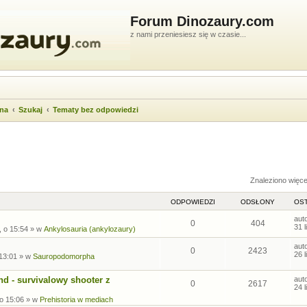
Forum Dinozaury.com
z nami przeniesiesz się w czasie...
wna
Szukaj
Tematy bez odpowiedzi
ukiwanie zaawansowane
Znaleziono więc
ODPOWIEDZI
ODSŁONY
OST
aut
0
404
31 
, o 15:54
» w
Ankylosauria (ankylozaury)
aut
0
2423
26 
 13:01
» w
Sauropodomorpha
nd - survivalowy shooter z
aut
0
2617
24 
 o 15:06
» w
Prehistoria w mediach