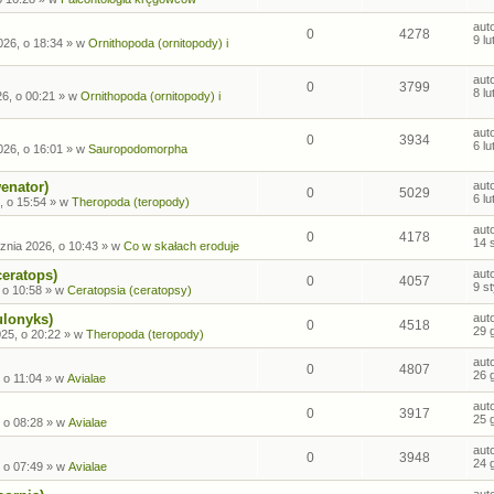
aut
0
4278
9 l
026, o 18:34
» w
Ornithopoda (ornitopody) i
aut
0
3799
8 l
26, o 00:21
» w
Ornithopoda (ornitopody) i
aut
0
3934
6 l
026, o 16:01
» w
Sauropodomorpha
enator)
aut
0
5029
6 l
, o 15:54
» w
Theropoda (teropody)
aut
0
4178
14 
znia 2026, o 10:43
» w
Co w skałach eroduje
ceratops)
aut
0
4057
9 s
 o 10:58
» w
Ceratopsia (ceratopsy)
ulonyks)
aut
0
4518
29 
25, o 20:22
» w
Theropoda (teropody)
aut
0
4807
26 
 o 11:04
» w
Avialae
aut
0
3917
25 
 o 08:28
» w
Avialae
aut
0
3948
24 
 o 07:49
» w
Avialae
aut