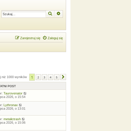
Szukaj
Wyszukiwanie zaawansowane
Zarejestruj się
Zaloguj się
1
ej niż 1000 wyników
2
3
4
5
Następna
ATNI POST
or:
Taurovenator
lipca 2026, o 15:54
or:
Lythronax
lipca 2026, o 13:01
or:
metalictrash
lipca 2026, o 15:06