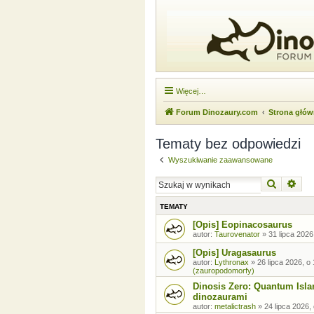
Więcej…
Forum Dinozaury.com
Strona głó
Tematy bez odpowiedzi
Wyszukiwanie zaawansowane
Szukaj
Wysz
TEMATY
[Opis] Eopinacosaurus
autor:
Taurovenator
»
31 lipca 2026
[Opis] Uragasaurus
autor:
Lythronax
»
26 lipca 2026, o
(zauropodomorfy)
Dinosis Zero: Quantum Isla
dinozaurami
autor:
metalictrash
»
24 lipca 2026,