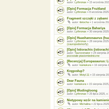
autor:
Lythronax
»
15 września 202
[Opis] Formacja Fruitland
autor:
Lythronax
»
8 września 2025
Fragment szczęki z zębami
autor:
tletocha
»
1 września 202
[Opis] Formacja Bahariya
autor:
Lythronax
»
30 sierpnia 2025
[Opis] Huashanosaurus (hu
autor:
Lythronax
»
28 sierpnia 2025
(zauropodomorfy)
[Opis] Istiorachis (istiorachi
autor:
Taurovenator
»
24 sierpnia 2
pozostałe ptasiomiedniczne
[Recenzja] Europasaurus: Li
autor:
kaniukura
»
16 sierpnia 
Kręgosłup?
autor:
Motyl.11
»
15 sierpnia 20
Dear Fauna
autor:
kaniukura
»
15 sierpnia 2025
[Opis] Wudingloong
autor:
Lythronax
»
25 lipca 2025, o
Nietypowy wzór na kamieni
autor:
Michalina
»
22 lipca 2025