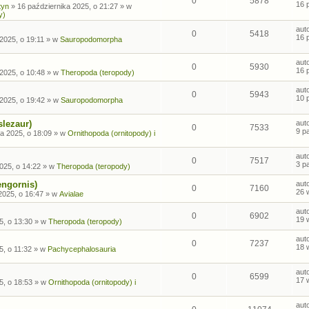
0
5878
16 
tyn
»
16 października 2025, o 21:27
» w
y)
aut
0
5418
16 
2025, o 19:11
» w
Sauropodomorpha
aut
0
5930
16 
2025, o 10:48
» w
Theropoda (teropody)
aut
0
5943
10 
2025, o 19:42
» w
Sauropodomorpha
slezaur)
aut
0
7533
9 p
a 2025, o 18:09
» w
Ornithopoda (ornitopody) i
aut
0
7517
3 p
025, o 14:22
» w
Theropoda (teropody)
engornis)
aut
0
7160
26 
2025, o 16:47
» w
Avialae
aut
0
6902
19 
5, o 13:30
» w
Theropoda (teropody)
aut
0
7237
18 
5, o 11:32
» w
Pachycephalosauria
aut
0
6599
17 
5, o 18:53
» w
Ornithopoda (ornitopody) i
aut