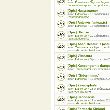
autor:
Kriolofozaur Szymon Jagusz
Sauropodomorpha (zauropodomorf
[Opis] Huayracursor
autor:
Lythronax
»
16 października 
(zauropodomorfy)
[Opis] Anteavis (anteawis)
autor:
Lythronax
»
16 października 
[Opis] Utetitan
autor:
Lythronax
»
10 października 
(zauropodomorfy)
[Opis] Ahshislesaurus (aszi
autor:
Taurovenator
»
9 październik
pozostałe ptasiomiedniczne
[Opis] Vitosaura
autor:
Lythronax
»
3 października 2
[Opis] Kunpengornis (kunp
autor:
Taurovenator
»
26 września 
[Opis] "Sidormimus"
autor:
Lythronax
»
19 września 202
[Opis] Zavacephale
autor:
Lythronax
»
18 września 202
(pachycefalozaury)
[Opis] Cariocecus
autor:
Lythronax
»
17 września 202
pozostałe ptasiomiedniczne
[Opis] Formacja Kirtland