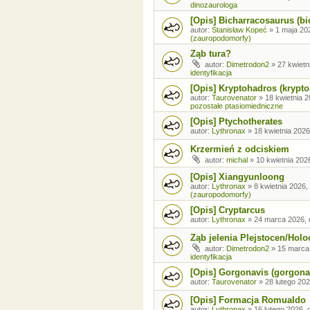
dinozaurologa
[Opis] Bicharracosaurus (bi
autor:
Stanisław Kopeć
»
1 maja 20
(zauropodomorfy)
Ząb tura?
autor:
Dimetrodon2
»
27 kwietn
identyfikacja
[Opis] Kryptohadros (krypt
autor:
Taurovenator
»
18 kwietnia 2
pozostałe ptasiomiedniczne
[Opis] Ptychotherates
autor:
Lythronax
»
18 kwietnia 2026
Krzermień z odciskiem
autor:
michal
»
10 kwietnia 202
[Opis] Xiangyunloong
autor:
Lythronax
»
8 kwietnia 2026,
(zauropodomorfy)
[Opis] Cryptarcus
autor:
Lythronax
»
24 marca 2026, 
Ząb jelenia Plejstocen/Holo
autor:
Dimetrodon2
»
15 marca
identyfikacja
[Opis] Gorgonavis (gorgona
autor:
Taurovenator
»
28 lutego 202
[Opis] Formacja Romualdo
autor:
Lythronax
»
16 lutego 2026, 