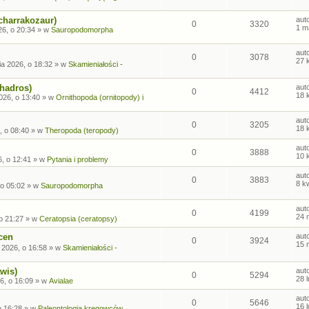
charrakozaur)
aut
0
3320
1 m
26, o 20:34
» w
Sauropodomorpha
aut
0
3078
27 
ia 2026, o 18:32
» w
Skamieniałości -
ohadros)
aut
0
4412
18 
026, o 13:40
» w
Ornithopoda (ornitopody) i
aut
0
3205
18 
, o 08:40
» w
Theropoda (teropody)
aut
0
3888
10 
6, o 12:41
» w
Pytania i problemy
aut
0
3883
8 k
 o 05:02
» w
Sauropodomorpha
aut
0
4199
24 
o 21:27
» w
Ceratopsia (ceratopsy)
cen
aut
0
3924
15 
 2026, o 16:58
» w
Skamieniałości -
wis)
aut
0
5294
28 
6, o 16:09
» w
Avialae
aut
0
5646
16 
o 16:28
» w
Paleontologia kręgowców