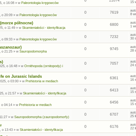
0
11074
15 
5, o 16:08
» w
Paleontologia kręgowców
aut
0
7619
8 w
, o 20:09
» w
Paleontologia kręgowców
 (morze północne)
aut
0
6800
1 w
5, o 11:49
» w
Skamieniałości - identyfikacja
aut
0
7232
30 
, o 09:33
» w
Paleontologia kręgowców
aszanozaur)
aut
0
9745
28 
, o 21:25
» w
Sauropodomorpha
s)
aut
0
7057
24 
025, o 16:48
» w
Ornithopoda (ornitopody) i
fe on Jurassic Islands
aut
0
6361
16 
2025, o 03:00
» w
Prehistoria w mediach
aut
0
6413
15 
25, o 21:57
» w
Skamieniałości - identyfikacja
aut
0
6456
15 
, o 04:14
» w
Prehistoria w mediach
aut
0
6707
25 
 11:27
» w
Sauropodomorpha (zauropodomorfy)
u
aut
0
6176
22 
, o 13:43
» w
Skamieniałości - identyfikacja