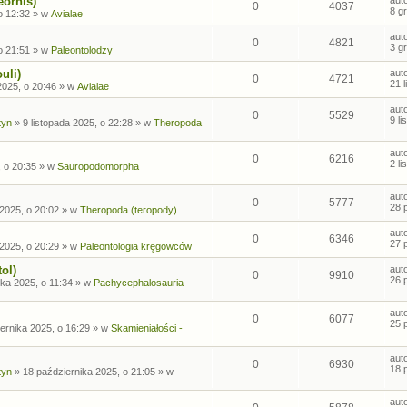
eornis)
0
4037
8 g
o 12:32
» w
Avialae
aut
0
4821
3 g
o 21:51
» w
Paleontolodzy
uli)
aut
0
4721
21 
2025, o 20:46
» w
Avialae
aut
0
5529
9 l
tyn
»
9 listopada 2025, o 22:28
» w
Theropoda
aut
0
6216
2 l
, o 20:35
» w
Sauropodomorpha
aut
0
5777
28 
2025, o 20:02
» w
Theropoda (teropody)
aut
0
6346
27 
2025, o 20:29
» w
Paleontologia kręgowców
ol)
aut
0
9910
26 
ka 2025, o 11:34
» w
Pachycephalosauria
aut
0
6077
25 
ernika 2025, o 16:29
» w
Skamieniałości -
aut
0
6930
18 
tyn
»
18 października 2025, o 21:05
» w
aut