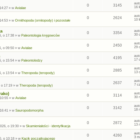
aut
0
3145
16 
 14:27
» w
Avialae
aut
0
2624
10 
 14:53
» w
Ornithopoda (ornitopody) i pozostałe
ta
aut
0
3354
30 
, o 17:38
» w
Paleontologia kręgowców
aut
0
2450
29 
, o 09:50
» w
Avialae
s
aut
0
4195
17 
, o 15:54
» w
Paleontolodzy
aut
0
2885
13 
, o 13:54
» w
Theropoda (teropody)
aut
0
2637
7 c
 o 17:19
» w
Theropoda (teropody)
rako)
aut
0
3114
30 
 10:55
» w
Avialae
aut
0
3142
18 
 16:41
» w
Sauropodomorpha
aut
0
2872
13 
026, o 19:30
» w
Skamieniałości - identyfikacja
aut
0
4260
3 m
6, o 10:18
» w
Kącik początkującego