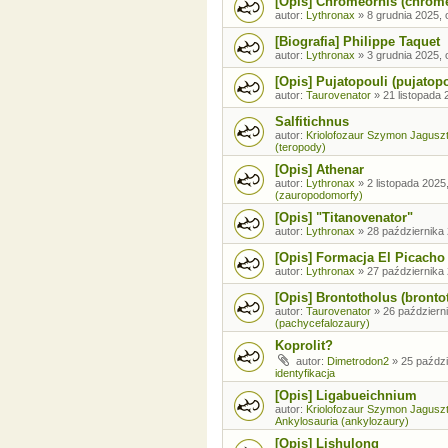
[Opis] Chromeornis (chrom
autor:
Lythronax
»
8 grudnia 2025, 
[Biografia] Philippe Taquet
autor:
Lythronax
»
3 grudnia 2025, 
[Opis] Pujatopouli (pujatopo
autor:
Taurovenator
»
21 listopada 
Salfitichnus
autor:
Kriolofozaur Szymon Jagusz
(teropody)
[Opis] Athenar
autor:
Lythronax
»
2 listopada 2025
(zauropodomorfy)
[Opis] "Titanovenator"
autor:
Lythronax
»
28 października 
[Opis] Formacja El Picacho
autor:
Lythronax
»
27 października 
[Opis] Brontotholus (brontot
autor:
Taurovenator
»
26 październi
(pachycefalozaury)
Koprolit?
autor:
Dimetrodon2
»
25 paździ
identyfikacja
[Opis] Ligabueichnium
autor:
Kriolofozaur Szymon Jagusz
Ankylosauria (ankylozaury)
[Opis] Lishulong