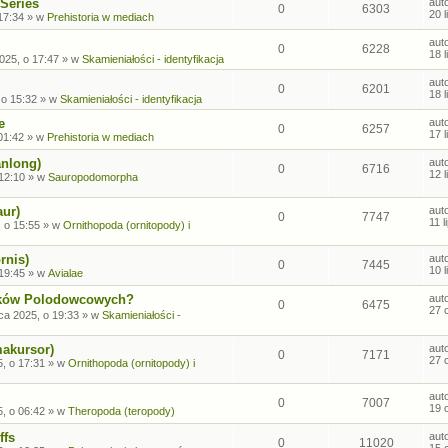
Series
aut
0
6303
20 
17:34
» w
Prehistoria w mediach
aut
0
6228
18 
2025, o 17:47
» w
Skamieniałości - identyfikacja
aut
0
6201
18 
 o 15:32
» w
Skamieniałości - identyfikacja
e
aut
0
6257
17 
01:42
» w
Prehistoria w mediach
anlong)
aut
0
6716
12 
 12:10
» w
Sauropodomorpha
aur)
aut
0
7747
11 
, o 15:55
» w
Ornithopoda (ornitopody) i
rnis)
aut
0
7445
10 
 19:45
» w
Avialae
sków Polodowcowych?
aut
0
6475
27 
ca 2025, o 19:33
» w
Skamieniałości -
makursor)
aut
0
7171
27 
, o 17:31
» w
Ornithopoda (ornitopody) i
aut
0
7007
19 
, o 06:42
» w
Theropoda (teropody)
ffs
aut
0
11020
15 