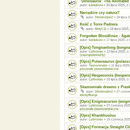
"Dinosauria" The Animated 
autor:
kaniukura
»
20 lipca 2025, o 
Narzędzie czy natura?
autor:
Dimetrodon2
»
18 lipca 
Kość z Torre Pedrera
autor:
Motyl.11
»
18 lipca 2025,
Forgotten Bloodlines - Agat
autor:
kaniukura
»
17 lipca 2025, o 
[Opis] Tongnanlong (tongn
autor:
Lythronax
»
12 lipca 2025, o
(zauropodomorfy)
[Opis] Pulaosaurus (pulaoz
autor:
Taurovenator
»
11 lipca 2025
pozostałe ptasiomiedniczne
[Opis] Hesperornis (hespero
autor:
Lythronax
»
10 lipca 2025, o
Skamieniałe drewno z Pia
autor:
Dimetrodon2
»
27 czerw
identyfikacja
[Opis] Enigmacursor (enig
autor:
Lythronax
»
27 czerwca 2025
pozostałe ptasiomiedniczne
[Opis] Khankhuuluu
autor:
Lythronax
»
19 czerwca 2025
[Opis] Formacja Straight Cli