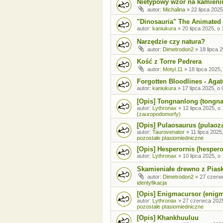
Nietypowy wzór na kamieni
autor:
Michalina
»
22 lipca 2025
"Dinosauria" The Animated 
autor:
kaniukura
»
20 lipca 2025, o 
Narzędzie czy natura?
autor:
Dimetrodon2
»
18 lipca 
Kość z Torre Pedrera
autor:
Motyl.11
»
18 lipca 2025,
Forgotten Bloodlines - Agat
autor:
kaniukura
»
17 lipca 2025, o 
[Opis] Tongnanlong (tongn
autor:
Lythronax
»
12 lipca 2025, o
(zauropodomorfy)
[Opis] Pulaosaurus (pulaoz
autor:
Taurovenator
»
11 lipca 2025
pozostałe ptasiomiedniczne
[Opis] Hesperornis (hespero
autor:
Lythronax
»
10 lipca 2025, o
Skamieniałe drewno z Pia
autor:
Dimetrodon2
»
27 czerw
identyfikacja
[Opis] Enigmacursor (enig
autor:
Lythronax
»
27 czerwca 2025
pozostałe ptasiomiedniczne
[Opis] Khankhuuluu