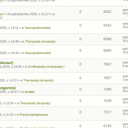
tyn
»
18 października 2025, o 21:05
» w
aut
0
6002
16 
tyn
»
16 października 2025, o 21:27
» w
y)
aut
0
5542
16 
2025, o 19:11
» w
Sauropodomorpha
aut
0
6088
16 
2025, o 10:48
» w
Theropoda (teropody)
aut
0
6085
10 
2025, o 19:42
» w
Sauropodomorpha
slezaur)
aut
0
7667
9 p
a 2025, o 18:09
» w
Ornithopoda (ornitopody) i
aut
0
7657
3 p
025, o 14:22
» w
Theropoda (teropody)
engornis)
aut
0
7280
26 
2025, o 16:47
» w
Avialae
aut
0
7039
19 
5, o 13:30
» w
Theropoda (teropody)
aut
0
7377
18 
5, o 11:32
» w
Pachycephalosauria
aut
0
6745
17 