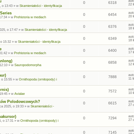
u
aut
0
6318
22 
, o 13:43
» w
Skamieniałości - identyfikacja
Series
aut
0
6454
20 
17:34
» w
Prehistoria w mediach
aut
0
6376
18 
2025, o 17:47
» w
Skamieniałości - identyfikacja
aut
0
6349
18 
 o 15:32
» w
Skamieniałości - identyfikacja
e
aut
0
6400
17 
01:42
» w
Prehistoria w mediach
anlong)
aut
0
6858
12 
 12:10
» w
Sauropodomorpha
aur)
aut
0
7888
11 
, o 15:55
» w
Ornithopoda (ornitopody) i
rnis)
aut
0
7572
10 
 19:45
» w
Avialae
sków Polodowcowych?
aut
0
6615
27 
ca 2025, o 19:33
» w
Skamieniałości -
makursor)
aut
0
7294
27 
, o 17:31
» w
Ornithopoda (ornitopody) i
aut
0
7145
19 