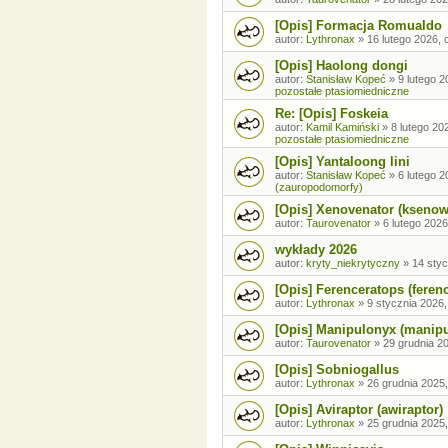
[Opis] Formacja Romualdo
autor:
Lythronax
»
16 lutego 2026, 
[Opis] Haolong dongi
autor:
Stanisław Kopeć
»
9 lutego 2
pozostałe ptasiomiedniczne
Re: [Opis] Foskeia
autor:
Kamil Kamiński
»
8 lutego 20
pozostałe ptasiomiedniczne
[Opis] Yantaloong lini
autor:
Stanisław Kopeć
»
6 lutego 2
(zauropodomorfy)
[Opis] Xenovenator (ksenow
autor:
Taurovenator
»
6 lutego 2026
wykłady 2026
autor:
kryty_niekrytyczny
»
14 styc
[Opis] Ferenceratops (feren
autor:
Lythronax
»
9 stycznia 2026,
[Opis] Manipulonyx (manip
autor:
Taurovenator
»
29 grudnia 20
[Opis] Sobniogallus
autor:
Lythronax
»
26 grudnia 2025,
[Opis] Aviraptor (awiraptor)
autor:
Lythronax
»
25 grudnia 2025,