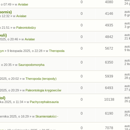
0
4080
24 
 o 07:49
» w
Avialae
eornis)
aut
0
4146
8 g
o 12:32
» w
Avialae
aut
0
4935
3 g
o 21:51
» w
Paleontolodzy
uli)
aut
0
4842
21 
2025, o 20:46
» w
Avialae
aut
0
5672
9 l
tyn
»
9 listopada 2025, o 22:28
» w
Theropoda
aut
0
6350
2 l
, o 20:35
» w
Sauropodomorpha
aut
0
5939
28 
2025, o 20:02
» w
Theropoda (teropody)
aut
0
6493
27 
2025, o 20:29
» w
Paleontologia kręgowców
ol)
aut
0
10138
26 
ka 2025, o 11:34
» w
Pachycephalosauria
aut
0
6190
25 
ernika 2025, o 16:29
» w
Skamieniałości -
aut
0
7078
18 