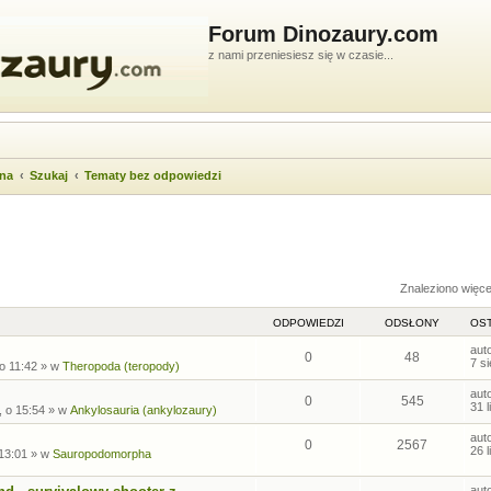
Forum Dinozaury.com
z nami przeniesiesz się w czasie...
wna
Szukaj
Tematy bez odpowiedzi
ukiwanie zaawansowane
Znaleziono więc
ODPOWIEDZI
ODSŁONY
OST
aut
0
48
7 s
 o 11:42
» w
Theropoda (teropody)
aut
0
545
31 
, o 15:54
» w
Ankylosauria (ankylozaury)
aut
0
2567
26 
 13:01
» w
Sauropodomorpha
aut