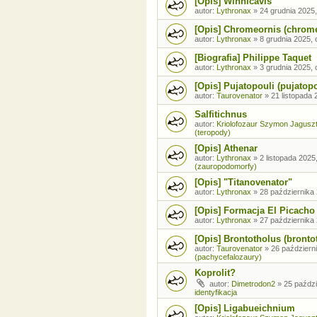
[Opis] Winnicavis
autor:
Lythronax
»
24 grudnia 2025,
[Opis] Chromeornis (chrom
autor:
Lythronax
»
8 grudnia 2025, 
[Biografia] Philippe Taquet
autor:
Lythronax
»
3 grudnia 2025, 
[Opis] Pujatopouli (pujatopo
autor:
Taurovenator
»
21 listopada 
Salfitichnus
autor:
Kriolofozaur Szymon Jagusz
(teropody)
[Opis] Athenar
autor:
Lythronax
»
2 listopada 2025
(zauropodomorfy)
[Opis] "Titanovenator"
autor:
Lythronax
»
28 października 
[Opis] Formacja El Picacho
autor:
Lythronax
»
27 października 
[Opis] Brontotholus (brontot
autor:
Taurovenator
»
26 październi
(pachycefalozaury)
Koprolit?
autor:
Dimetrodon2
»
25 paździ
identyfikacja
[Opis] Ligabueichnium