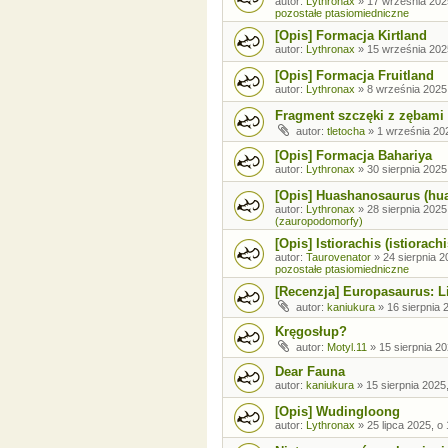
autor:
Lythronax
»
17 września 202
pozostałe ptasiomiedniczne
[Opis] Formacja Kirtland
autor:
Lythronax
»
15 września 202
[Opis] Formacja Fruitland
autor:
Lythronax
»
8 września 2025
Fragment szczęki z zębami
autor:
tletocha
»
1 września 202
[Opis] Formacja Bahariya
autor:
Lythronax
»
30 sierpnia 2025
[Opis] Huashanosaurus (hu
autor:
Lythronax
»
28 sierpnia 2025
(zauropodomorfy)
[Opis] Istiorachis (istiorachi
autor:
Taurovenator
»
24 sierpnia 2
pozostałe ptasiomiedniczne
[Recenzja] Europasaurus: Li
autor:
kaniukura
»
16 sierpnia 
Kręgosłup?
autor:
Motyl.11
»
15 sierpnia 20
Dear Fauna
autor:
kaniukura
»
15 sierpnia 2025
[Opis] Wudingloong
autor:
Lythronax
»
25 lipca 2025, o