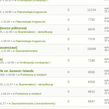
5, o 18:53
» w
Ornithopoda (ornitopody) i
aut
0
11219
15 
5, o 16:08
» w
Paleontologia kręgowców
aut
0
7780
8 w
, o 20:09
» w
Paleontologia kręgowców
 (morze północne)
aut
0
6979
1 w
5, o 11:49
» w
Skamieniałości - identyfikacja
aut
0
7378
30 
, o 09:33
» w
Paleontologia kręgowców
aszanozaur)
aut
0
10048
28 
, o 21:25
» w
Sauropodomorpha
s)
aut
0
7186
24 
025, o 16:48
» w
Ornithopoda (ornitopody) i
fe on Jurassic Islands
aut
0
6500
16 
2025, o 03:00
» w
Prehistoria w mediach
aut
0
6559
15 
25, o 21:57
» w
Skamieniałości - identyfikacja
aut
0
6610
15 
, o 04:14
» w
Prehistoria w mediach
aut
0
6847
25 
 11:27
» w
Sauropodomorpha (zauropodomorfy)