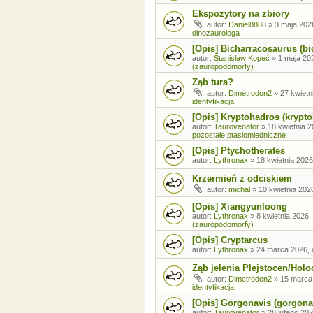
Ekspozytory na zbiory
autor:
Daniel8888
»
3 maja 202
dinozaurologa
[Opis] Bicharracosaurus (bi
autor:
Stanisław Kopeć
»
1 maja 20
(zauropodomorfy)
Ząb tura?
autor:
Dimetrodon2
»
27 kwietn
identyfikacja
[Opis] Kryptohadros (krypt
autor:
Taurovenator
»
18 kwietnia 2
pozostałe ptasiomiedniczne
[Opis] Ptychotherates
autor:
Lythronax
»
18 kwietnia 2026
Krzermień z odciskiem
autor:
michal
»
10 kwietnia 202
[Opis] Xiangyunloong
autor:
Lythronax
»
8 kwietnia 2026,
(zauropodomorfy)
[Opis] Cryptarcus
autor:
Lythronax
»
24 marca 2026, 
Ząb jelenia Plejstocen/Holo
autor:
Dimetrodon2
»
15 marca
identyfikacja
[Opis] Gorgonavis (gorgona
autor:
Taurovenator
»
28 lutego 202