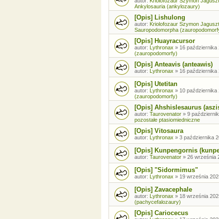
autor:
Kriolofozaur Szymon Jagusz
Ankylosauria (ankylozaury)
[Opis] Lishulong
autor:
Kriolofozaur Szymon Jagusz
Sauropodomorpha (zauropodomorf
[Opis] Huayracursor
autor:
Lythronax
»
16 października 
(zauropodomorfy)
[Opis] Anteavis (anteawis)
autor:
Lythronax
»
16 października 
[Opis] Utetitan
autor:
Lythronax
»
10 października 
(zauropodomorfy)
[Opis] Ahshislesaurus (aszi
autor:
Taurovenator
»
9 październik
pozostałe ptasiomiedniczne
[Opis] Vitosaura
autor:
Lythronax
»
3 października 2
[Opis] Kunpengornis (kunp
autor:
Taurovenator
»
26 września 
[Opis] "Sidormimus"
autor:
Lythronax
»
19 września 202
[Opis] Zavacephale
autor:
Lythronax
»
18 września 202
(pachycefalozaury)
[Opis] Cariocecus