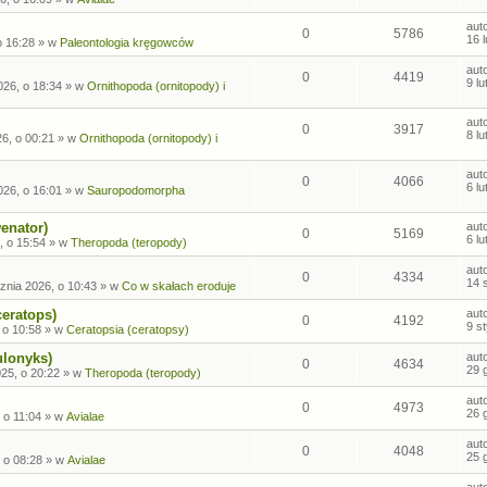
aut
0
5786
16 
o 16:28
» w
Paleontologia kręgowców
aut
0
4419
9 l
026, o 18:34
» w
Ornithopoda (ornitopody) i
aut
0
3917
8 l
26, o 00:21
» w
Ornithopoda (ornitopody) i
aut
0
4066
6 l
026, o 16:01
» w
Sauropodomorpha
enator)
aut
0
5169
6 l
, o 15:54
» w
Theropoda (teropody)
aut
0
4334
14 
znia 2026, o 10:43
» w
Co w skałach eroduje
ceratops)
aut
0
4192
9 s
 o 10:58
» w
Ceratopsia (ceratopsy)
ulonyks)
aut
0
4634
29 
25, o 20:22
» w
Theropoda (teropody)
aut
0
4973
26 
 o 11:04
» w
Avialae
aut
0
4048
25 
 o 08:28
» w
Avialae
aut