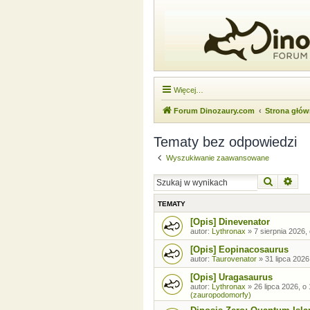
Więcej…
Forum Dinozaury.com
Strona głó
Tematy bez odpowiedzi
Wyszukiwanie zaawansowane
Szukaj
Wysz
TEMATY
[Opis] Dinevenator
autor:
Lythronax
»
7 sierpnia 2026,
[Opis] Eopinacosaurus
autor:
Taurovenator
»
31 lipca 2026
[Opis] Uragasaurus
autor:
Lythronax
»
26 lipca 2026, o
(zauropodomorfy)