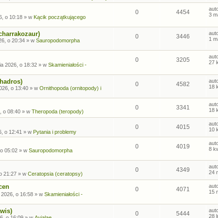
aut
0
4454
3 m
6, o 10:18
» w
Kącik początkującego
charrakozaur)
aut
0
3446
1 m
26, o 20:34
» w
Sauropodomorpha
aut
0
3205
27 
ia 2026, o 18:32
» w
Skamieniałości -
ohadros)
aut
0
4582
18 
026, o 13:40
» w
Ornithopoda (ornitopody) i
aut
0
3341
18 
, o 08:40
» w
Theropoda (teropody)
aut
0
4015
10 
6, o 12:41
» w
Pytania i problemy
aut
0
4019
8 k
 o 05:02
» w
Sauropodomorpha
aut
0
4349
24 
o 21:27
» w
Ceratopsia (ceratopsy)
cen
aut
0
4071
15 
 2026, o 16:58
» w
Skamieniałości -
wis)
aut
0
5444
28 
6, o 16:09
» w
Avialae