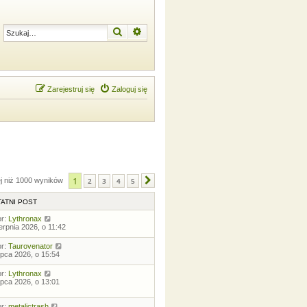
Szukaj
Wyszukiwanie zaawansowane
Zarejestruj się
Zaloguj się
1
ej niż 1000 wyników
2
3
4
5
Następna
ATNI POST
or:
Lythronax
ierpnia 2026, o 11:42
or:
Taurovenator
lipca 2026, o 15:54
or:
Lythronax
lipca 2026, o 13:01
or:
metalictrash