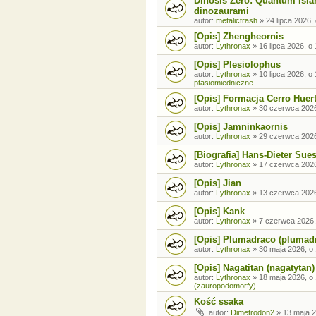
Dinosis Zero: Quantum Isla
dinozaurami
autor:
metalictrash
»
24 lipca 2026,
[Opis] Zhengheornis
autor:
Lythronax
»
16 lipca 2026, o
[Opis] Plesiolophus
autor:
Lythronax
»
10 lipca 2026, o
ptasiomiedniczne
[Opis] Formacja Cerro Huer
autor:
Lythronax
»
30 czerwca 2026
[Opis] Jamninkaornis
autor:
Lythronax
»
29 czerwca 2026
[Biografia] Hans-Dieter Sue
autor:
Lythronax
»
17 czerwca 2026
[Opis] Jian
autor:
Lythronax
»
13 czerwca 2026
[Opis] Kank
autor:
Lythronax
»
7 czerwca 2026,
[Opis] Plumadraco (plumad
autor:
Lythronax
»
30 maja 2026, o
[Opis] Nagatitan (nagatytan)
autor:
Lythronax
»
18 maja 2026, o
(zauropodomorfy)
Kość ssaka
autor:
Dimetrodon2
»
13 maja 2