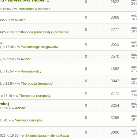
nd - survivalowy shooter z
0
2822
24 
 o 15:06
» w
Prehistoria w mediach
aut
0
3368
16 
 14:27
» w
Avialae
aut
0
2777
10 
 14:53
» w
Ornithopoda (ornitopody) i pozostałe
ta
aut
0
3552
30 
, o 17:38
» w
Paleontologia kręgowców
aut
0
2570
29 
, o 09:50
» w
Avialae
s
aut
0
4392
17 
, o 15:54
» w
Paleontolodzy
aut
0
3042
13 
, o 13:54
» w
Theropoda (teropody)
aut
0
2773
7 c
 o 17:19
» w
Theropoda (teropody)
rako)
aut
0
3254
30 
 10:55
» w
Avialae
aut
0
3268
18 
 16:41
» w
Sauropodomorpha
aut
0
3006
13 
026, o 19:30
» w
Skamieniałości - identyfikacja