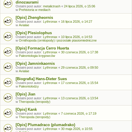
dinozaurami
Ostatni post autor:
metalictrash
«
24 lipca 2026, o 15:06
w
Prehistoria w mediach
[Opis] Zhengheornis
Ostatni post autor:
Lythronax
«
16 lipca 2026, o 14:27
w
Avialae
[Opis] Plesiolophus
Ostatni post autor:
Lythronax
«
10 lipca 2026, o 14:53
w
Ornithopoda (ornitopody) i pozostałe ptasiomiedniczne
[Opis] Formacja Cerro Huerta
Ostatni post autor:
Lythronax
«
30 czerwca 2026, o 17:38
w
Paleontologia kręgowców
[Opis] Jamninkaornis
Ostatni post autor:
Lythronax
«
29 czerwca 2026, o 09:50
w
Avialae
[Biografia] Hans-Dieter Sues
Ostatni post autor:
Lythronax
«
17 czerwca 2026, o 15:54
w
Paleontolodzy
[Opis] Jian
Ostatni post autor:
Lythronax
«
13 czerwca 2026, o 13:54
w
Theropoda (teropody)
[Opis] Kank
Ostatni post autor:
Lythronax
«
7 czerwca 2026, o 17:19
w
Theropoda (teropody)
[Opis] Plumadraco (plumadrako)
Ostatni post autor:
Lythronax
«
30 maja 2026, o 10:55