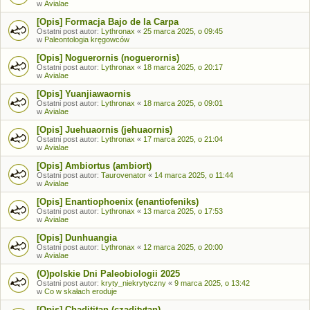
w
Avialae
[Opis] Formacja Bajo de la Carpa
Ostatni post autor:
Lythronax
«
25 marca 2025, o 09:45
w
Paleontologia kręgowców
[Opis] Noguerornis (noguerornis)
Ostatni post autor:
Lythronax
«
18 marca 2025, o 20:17
w
Avialae
[Opis] Yuanjiawaornis
Ostatni post autor:
Lythronax
«
18 marca 2025, o 09:01
w
Avialae
[Opis] Juehuaornis (jehuaornis)
Ostatni post autor:
Lythronax
«
17 marca 2025, o 21:04
w
Avialae
[Opis] Ambiortus (ambiort)
Ostatni post autor:
Taurovenator
«
14 marca 2025, o 11:44
w
Avialae
[Opis] Enantiophoenix (enantiofeniks)
Ostatni post autor:
Lythronax
«
13 marca 2025, o 17:53
w
Avialae
[Opis] Dunhuangia
Ostatni post autor:
Lythronax
«
12 marca 2025, o 20:00
w
Avialae
(O)polskie Dni Paleobiologii 2025
Ostatni post autor:
kryty_niekrytyczny
«
9 marca 2025, o 13:42
w
Co w skałach eroduje
[Opis] Chadititan (czaditytan)