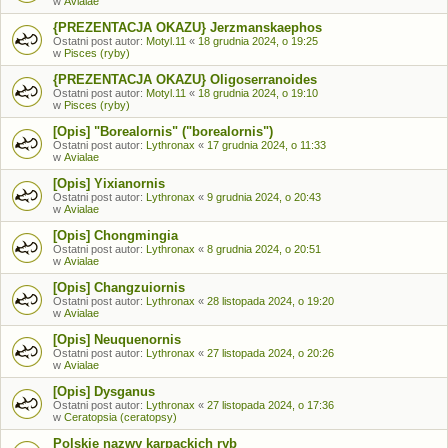
w
Avialae
{PREZENTACJA OKAZU} Jerzmanskaephos
Ostatni post autor:
Motyl.11
«
18 grudnia 2024, o 19:25
w
Pisces (ryby)
{PREZENTACJA OKAZU} Oligoserranoides
Ostatni post autor:
Motyl.11
«
18 grudnia 2024, o 19:10
w
Pisces (ryby)
[Opis] "Borealornis" ("borealornis")
Ostatni post autor:
Lythronax
«
17 grudnia 2024, o 11:33
w
Avialae
[Opis] Yixianornis
Ostatni post autor:
Lythronax
«
9 grudnia 2024, o 20:43
w
Avialae
[Opis] Chongmingia
Ostatni post autor:
Lythronax
«
8 grudnia 2024, o 20:51
w
Avialae
[Opis] Changzuiornis
Ostatni post autor:
Lythronax
«
28 listopada 2024, o 19:20
w
Avialae
[Opis] Neuquenornis
Ostatni post autor:
Lythronax
«
27 listopada 2024, o 20:26
w
Avialae
[Opis] Dysganus
Ostatni post autor:
Lythronax
«
27 listopada 2024, o 17:36
w
Ceratopsia (ceratopsy)
Polskie nazwy karpackich ryb