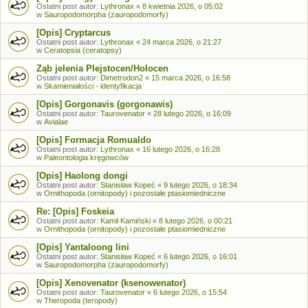
Ostatni post autor:
Lythronax
«
8 kwietnia 2026, o 05:02
w
Sauropodomorpha (zauropodomorfy)
[Opis] Cryptarcus
Ostatni post autor:
Lythronax
«
24 marca 2026, o 21:27
w
Ceratopsia (ceratopsy)
Ząb jelenia Plejstocen/Holocen
Ostatni post autor:
Dimetrodon2
«
15 marca 2026, o 16:58
w
Skamieniałości - identyfikacja
[Opis] Gorgonavis (gorgonawis)
Ostatni post autor:
Taurovenator
«
28 lutego 2026, o 16:09
w
Avialae
[Opis] Formacja Romualdo
Ostatni post autor:
Lythronax
«
16 lutego 2026, o 16:28
w
Paleontologia kręgowców
[Opis] Haolong dongi
Ostatni post autor:
Stanisław Kopeć
«
9 lutego 2026, o 18:34
w
Ornithopoda (ornitopody) i pozostałe ptasiomiedniczne
Re: [Opis] Foskeia
Ostatni post autor:
Kamil Kamiński
«
8 lutego 2026, o 00:21
w
Ornithopoda (ornitopody) i pozostałe ptasiomiedniczne
[Opis] Yantaloong lini
Ostatni post autor:
Stanisław Kopeć
«
6 lutego 2026, o 16:01
w
Sauropodomorpha (zauropodomorfy)
[Opis] Xenovenator (ksenowenator)
Ostatni post autor:
Taurovenator
«
6 lutego 2026, o 15:54
w
Theropoda (teropody)