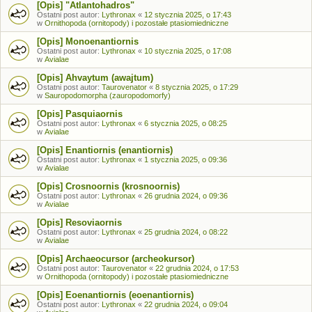
[Opis] "Atlantohadros"
Ostatni post autor:
Lythronax
«
12 stycznia 2025, o 17:43
w
Ornithopoda (ornitopody) i pozostałe ptasiomiedniczne
[Opis] Monoenantiornis
Ostatni post autor:
Lythronax
«
10 stycznia 2025, o 17:08
w
Avialae
[Opis] Ahvaytum (awajtum)
Ostatni post autor:
Taurovenator
«
8 stycznia 2025, o 17:29
w
Sauropodomorpha (zauropodomorfy)
[Opis] Pasquiaornis
Ostatni post autor:
Lythronax
«
6 stycznia 2025, o 08:25
w
Avialae
[Opis] Enantiornis (enantiornis)
Ostatni post autor:
Lythronax
«
1 stycznia 2025, o 09:36
w
Avialae
[Opis] Crosnoornis (krosnoornis)
Ostatni post autor:
Lythronax
«
26 grudnia 2024, o 09:36
w
Avialae
[Opis] Resoviaornis
Ostatni post autor:
Lythronax
«
25 grudnia 2024, o 08:22
w
Avialae
[Opis] Archaeocursor (archeokursor)
Ostatni post autor:
Taurovenator
«
22 grudnia 2024, o 17:53
w
Ornithopoda (ornitopody) i pozostałe ptasiomiedniczne
[Opis] Eoenantiornis (eoenantiornis)
Ostatni post autor:
Lythronax
«
22 grudnia 2024, o 09:04