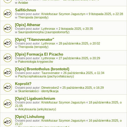
w
Avialae
Salfitichnus
Ostatni post autor:
Kriolofozaur Szymon Jagusztyn
«
9 listopada 2025, o 22:28
w
Theropoda (teropody)
[Opis] Athenar
Ostatni post autor:
Lythronax
«
2 listopada 2025, o 20:35
w
Sauropodomorpha (zauropodomorfy)
[Opis] "Titanovenator"
Ostatni post autor:
Lythronax
«
28 października 2025, o 20:02
w
Theropoda (teropody)
[Opis] Formacja El Picacho
Ostatni post autor:
Lythronax
«
27 października 2025, o 20:29
w
Paleontologia kręgowców
[Opis] Brontotholus (brontotol)
Ostatni post autor:
Taurovenator
«
26 października 2025, o 11:34
w
Pachycephalosauria (pachycefalozaury)
Koprolit?
Ostatni post autor:
Dimetrodon2
«
25 października 2025, o 16:29
w
Skamieniałości - identyfikacja
[Opis] Ligabueichnium
Ostatni post autor:
Kriolofozaur Szymon Jagusztyn
«
18 października 2025, o
21:05
w
Ankylosauria (ankylozaury)
[Opis] Lishulong
Ostatni post autor:
Kriolofozaur Szymon Jagusztyn
«
16 października 2025, o
21:27