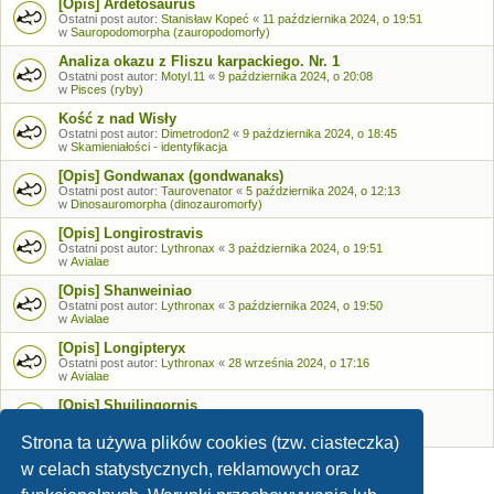
[Opis] Ardetosaurus
Ostatni post autor:
Stanisław Kopeć
«
11 października 2024, o 19:51
w
Sauropodomorpha (zauropodomorfy)
Analiza okazu z Fliszu karpackiego. Nr. 1
Ostatni post autor:
Motyl.11
«
9 października 2024, o 20:08
w
Pisces (ryby)
Kość z nad Wisły
Ostatni post autor:
Dimetrodon2
«
9 października 2024, o 18:45
w
Skamieniałości - identyfikacja
[Opis] Gondwanax (gondwanaks)
Ostatni post autor:
Taurovenator
«
5 października 2024, o 12:13
w
Dinosauromorpha (dinozauromorfy)
[Opis] Longirostravis
Ostatni post autor:
Lythronax
«
3 października 2024, o 19:51
w
Avialae
[Opis] Shanweiniao
Ostatni post autor:
Lythronax
«
3 października 2024, o 19:50
w
Avialae
[Opis] Longipteryx
Ostatni post autor:
Lythronax
«
28 września 2024, o 17:16
w
Avialae
[Opis] Shuilingornis
Ostatni post autor:
Lythronax
«
26 września 2024, o 17:53
w
Avialae
Strona ta używa plików cookies (tzw. ciasteczka)
w celach statystycznych, reklamowych oraz