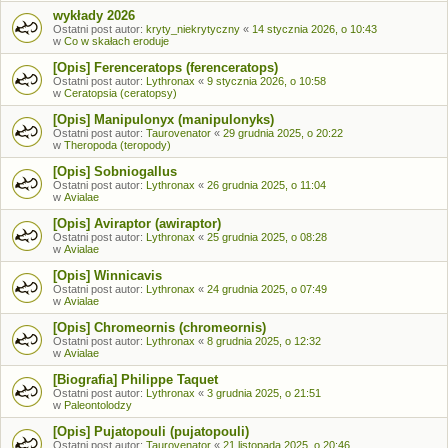
wykłady 2026
Ostatni post autor:
kryty_niekrytyczny
«
14 stycznia 2026, o 10:43
w
Co w skałach eroduje
[Opis] Ferenceratops (ferenceratops)
Ostatni post autor:
Lythronax
«
9 stycznia 2026, o 10:58
w
Ceratopsia (ceratopsy)
[Opis] Manipulonyx (manipulonyks)
Ostatni post autor:
Taurovenator
«
29 grudnia 2025, o 20:22
w
Theropoda (teropody)
[Opis] Sobniogallus
Ostatni post autor:
Lythronax
«
26 grudnia 2025, o 11:04
w
Avialae
[Opis] Aviraptor (awiraptor)
Ostatni post autor:
Lythronax
«
25 grudnia 2025, o 08:28
w
Avialae
[Opis] Winnicavis
Ostatni post autor:
Lythronax
«
24 grudnia 2025, o 07:49
w
Avialae
[Opis] Chromeornis (chromeornis)
Ostatni post autor:
Lythronax
«
8 grudnia 2025, o 12:32
w
Avialae
[Biografia] Philippe Taquet
Ostatni post autor:
Lythronax
«
3 grudnia 2025, o 21:51
w
Paleontolodzy
[Opis] Pujatopouli (pujatopouli)
Ostatni post autor:
Taurovenator
«
21 listopada 2025, o 20:46