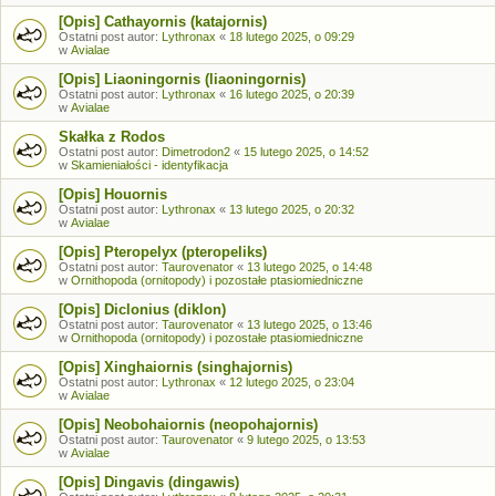
[Opis] Cathayornis (katajornis)
Ostatni post autor:
Lythronax
«
18 lutego 2025, o 09:29
w
Avialae
[Opis] Liaoningornis (liaoningornis)
Ostatni post autor:
Lythronax
«
16 lutego 2025, o 20:39
w
Avialae
Skałka z Rodos
Ostatni post autor:
Dimetrodon2
«
15 lutego 2025, o 14:52
w
Skamieniałości - identyfikacja
[Opis] Houornis
Ostatni post autor:
Lythronax
«
13 lutego 2025, o 20:32
w
Avialae
[Opis] Pteropelyx (pteropeliks)
Ostatni post autor:
Taurovenator
«
13 lutego 2025, o 14:48
w
Ornithopoda (ornitopody) i pozostałe ptasiomiedniczne
[Opis] Diclonius (diklon)
Ostatni post autor:
Taurovenator
«
13 lutego 2025, o 13:46
w
Ornithopoda (ornitopody) i pozostałe ptasiomiedniczne
[Opis] Xinghaiornis (singhajornis)
Ostatni post autor:
Lythronax
«
12 lutego 2025, o 23:04
w
Avialae
[Opis] Neobohaiornis (neopohajornis)
Ostatni post autor:
Taurovenator
«
9 lutego 2025, o 13:53
w
Avialae
[Opis] Dingavis (dingawis)