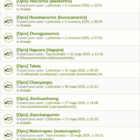
[Opis] Vescornis (weskornis)
Ostatni post autor:
Lythronax
«
3 czerwca 2025, o 15:51
w
Avialae
[Opis] Huoshanornis (huoszanornis)
Ostatni post autor:
Lythronax
«
2 czerwca 2025, o 08:25
w
Avialae
[Opis] Zhongjianornis
Ostatni post autor:
Lythronax
«
1 czerwca 2025, o 07:55
w
Avialae
[Opis] Itaguyra (itagujra)
Ostatni post autor:
Taurovenator
«
31 maja 2025, o 12:45
w
Dinosauromorpha (dinozauromorfy)
[Opis] Taleta
Ostatni post autor:
Lythronax
«
31 maja 2025, o 08:28
w
Ornithopoda (ornitopody) i pozostałe ptasiomiedniczne
[Opis] Chaoyangia
Ostatni post autor:
Lythronax
«
30 maja 2025, o 13:13
w
Avialae
[Opis] Jinchuanloong
Ostatni post autor:
Lythronax
«
27 maja 2025, o 14:08
w
Sauropodomorpha (zauropodomorfy)
[Opis] Jianchangornis
Ostatni post autor:
Lythronax
«
17 maja 2025, o 15:20
w
Avialae
[Opis] Maleriraptor (maleriraptor)
Ostatni post autor:
Taurovenator
«
16 maja 2025, o 16:13
w
Theropoda (teropody)