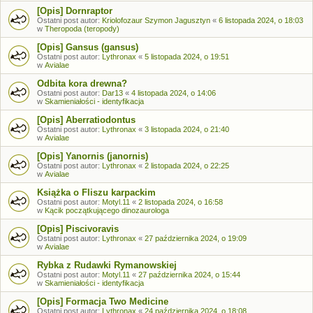
[Opis] Dornraptor
Ostatni post autor:
Kriolofozaur Szymon Jagusztyn
«
6 listopada 2024, o 18:03
w
Theropoda (teropody)
[Opis] Gansus (gansus)
Ostatni post autor:
Lythronax
«
5 listopada 2024, o 19:51
w
Avialae
Odbita kora drewna?
Ostatni post autor:
Dar13
«
4 listopada 2024, o 14:06
w
Skamieniałości - identyfikacja
[Opis] Aberratiodontus
Ostatni post autor:
Lythronax
«
3 listopada 2024, o 21:40
w
Avialae
[Opis] Yanornis (janornis)
Ostatni post autor:
Lythronax
«
2 listopada 2024, o 22:25
w
Avialae
Książka o Fliszu karpackim
Ostatni post autor:
Motyl.11
«
2 listopada 2024, o 16:58
w
Kącik początkującego dinozaurologa
[Opis] Piscivoravis
Ostatni post autor:
Lythronax
«
27 października 2024, o 19:09
w
Avialae
Rybka z Rudawki Rymanowskiej
Ostatni post autor:
Motyl.11
«
27 października 2024, o 15:44
w
Skamieniałości - identyfikacja
[Opis] Formacja Two Medicine
Ostatni post autor:
Lythronax
«
24 października 2024, o 18:08