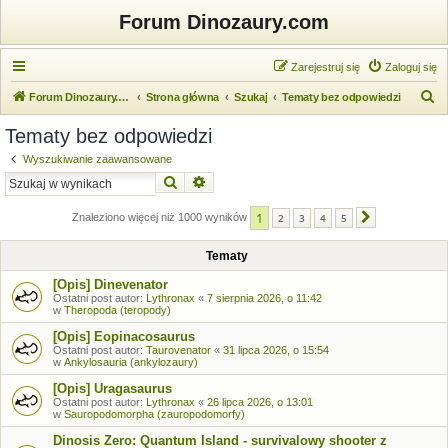
Forum Dinozaury.com
Zarejestruj się
Zaloguj się
S
Forum Dinozaury.com
Strona główna
Szukaj
Tematy bez odpowiedzi
z
Tematy bez odpowiedzi
u
Wyszukiwanie zaawansowane
k
Szukaj
Wyszukiwanie zaawansowane
a
1
j
Znaleziono więcej niż 1000 wyników
2
3
4
5
Następna
Tematy
[Opis] Dinevenator
Ostatni post autor:
Lythronax
«
7 sierpnia 2026, o 11:42
w
Theropoda (teropody)
[Opis] Eopinacosaurus
Ostatni post autor:
Taurovenator
«
31 lipca 2026, o 15:54
w
Ankylosauria (ankylozaury)
[Opis] Uragasaurus
Ostatni post autor:
Lythronax
«
26 lipca 2026, o 13:01
w
Sauropodomorpha (zauropodomorfy)
Dinosis Zero: Quantum Island - survivalowy shooter z