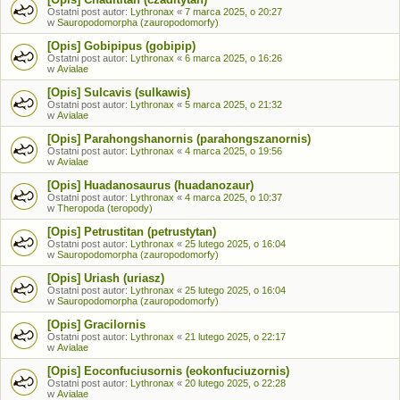
Ostatni post autor:
Lythronax
«
7 marca 2025, o 20:27
w
Sauropodomorpha (zauropodomorfy)
[Opis] Gobipipus (gobipip)
Ostatni post autor:
Lythronax
«
6 marca 2025, o 16:26
w
Avialae
[Opis] Sulcavis (sulkawis)
Ostatni post autor:
Lythronax
«
5 marca 2025, o 21:32
w
Avialae
[Opis] Parahongshanornis (parahongszanornis)
Ostatni post autor:
Lythronax
«
4 marca 2025, o 19:56
w
Avialae
[Opis] Huadanosaurus (huadanozaur)
Ostatni post autor:
Lythronax
«
4 marca 2025, o 10:37
w
Theropoda (teropody)
[Opis] Petrustitan (petrustytan)
Ostatni post autor:
Lythronax
«
25 lutego 2025, o 16:04
w
Sauropodomorpha (zauropodomorfy)
[Opis] Uriash (uriasz)
Ostatni post autor:
Lythronax
«
25 lutego 2025, o 16:04
w
Sauropodomorpha (zauropodomorfy)
[Opis] Gracilornis
Ostatni post autor:
Lythronax
«
21 lutego 2025, o 22:17
w
Avialae
[Opis] Eoconfuciusornis (eokonfuciuzornis)
Ostatni post autor:
Lythronax
«
20 lutego 2025, o 22:28
w
Avialae