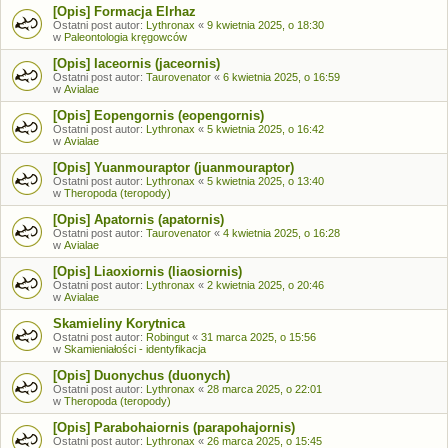
[Opis] Formacja Elrhaz
Ostatni post autor:
Lythronax
«
9 kwietnia 2025, o 18:30
w
Paleontologia kręgowców
[Opis] Iaceornis (jaceornis)
Ostatni post autor:
Taurovenator
«
6 kwietnia 2025, o 16:59
w
Avialae
[Opis] Eopengornis (eopengornis)
Ostatni post autor:
Lythronax
«
5 kwietnia 2025, o 16:42
w
Avialae
[Opis] Yuanmouraptor (juanmouraptor)
Ostatni post autor:
Lythronax
«
5 kwietnia 2025, o 13:40
w
Theropoda (teropody)
[Opis] Apatornis (apatornis)
Ostatni post autor:
Taurovenator
«
4 kwietnia 2025, o 16:28
w
Avialae
[Opis] Liaoxiornis (liaosiornis)
Ostatni post autor:
Lythronax
«
2 kwietnia 2025, o 20:46
w
Avialae
Skamieliny Korytnica
Ostatni post autor:
Robingut
«
31 marca 2025, o 15:56
w
Skamieniałości - identyfikacja
[Opis] Duonychus (duonych)
Ostatni post autor:
Lythronax
«
28 marca 2025, o 22:01
w
Theropoda (teropody)
[Opis] Parabohaiornis (parapohajornis)
Ostatni post autor:
Lythronax
«
26 marca 2025, o 15:45