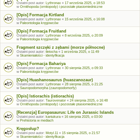
Ostatni post autor:
Lythronax
«
17 września 2025, o 18:53
w
Ornithopoda (ornitopody) i pozostałe ptasiomiedniczne
[Opis] Formacja Kirtland
Ostatni post autor:
Lythronax
«
15 września 2025, o 16:08
w
Paleontologia kręgowców
[Opis] Formacja Fruitland
Ostatni post autor:
Lythronax
«
8 września 2025, o 20:09
w
Paleontologia kręgowców
Fragment szczęki z zębami (morze północne)
Ostatni post autor:
tletocha
«
1 września 2025, o 11:49
w
Skamieniałości - identyfikacja
[Opis] Formacja Bahariya
Ostatni post autor:
Lythronax
«
30 sierpnia 2025, o 09:33
w
Paleontologia kręgowców
[Opis] Huashanosaurus (huaszanozaur)
Ostatni post autor:
Lythronax
«
28 sierpnia 2025, o 21:25
w
Sauropodomorpha (zauropodomorfy)
[Opis] Istiorachis (istiorachis)
Ostatni post autor:
Taurovenator
«
24 sierpnia 2025, o 16:48
w
Ornithopoda (ornitopody) i pozostałe ptasiomiedniczne
[Recenzja] Europasaurus: Life on Jurassic Islands
Ostatni post autor:
kaniukura
«
16 sierpnia 2025, o 03:00
w
Prehistoria w mediach
Kręgosłup?
Ostatni post autor:
Motyl.11
«
15 sierpnia 2025, o 21:57
w
Skamieniałości - identyfikacja