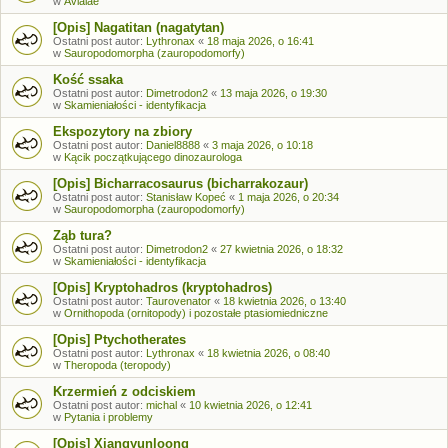
w
Avialae
[Opis] Nagatitan (nagatytan)
Ostatni post autor:
Lythronax
«
18 maja 2026, o 16:41
w
Sauropodomorpha (zauropodomorfy)
Kość ssaka
Ostatni post autor:
Dimetrodon2
«
13 maja 2026, o 19:30
w
Skamieniałości - identyfikacja
Ekspozytory na zbiory
Ostatni post autor:
Daniel8888
«
3 maja 2026, o 10:18
w
Kącik początkującego dinozaurologa
[Opis] Bicharracosaurus (bicharrakozaur)
Ostatni post autor:
Stanisław Kopeć
«
1 maja 2026, o 20:34
w
Sauropodomorpha (zauropodomorfy)
Ząb tura?
Ostatni post autor:
Dimetrodon2
«
27 kwietnia 2026, o 18:32
w
Skamieniałości - identyfikacja
[Opis] Kryptohadros (kryptohadros)
Ostatni post autor:
Taurovenator
«
18 kwietnia 2026, o 13:40
w
Ornithopoda (ornitopody) i pozostałe ptasiomiedniczne
[Opis] Ptychotherates
Ostatni post autor:
Lythronax
«
18 kwietnia 2026, o 08:40
w
Theropoda (teropody)
Krzermień z odciskiem
Ostatni post autor:
michal
«
10 kwietnia 2026, o 12:41
w
Pytania i problemy
[Opis] Xiangyunloong