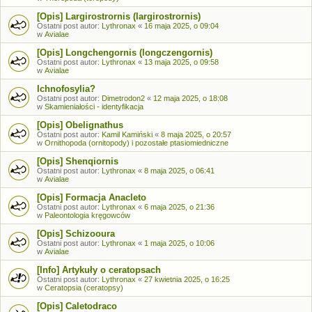
[Opis] Largirostrornis (largirostrornis)
Ostatni post autor:
Lythronax
«
16 maja 2025, o 09:04
w
Avialae
[Opis] Longchengornis (longczengornis)
Ostatni post autor:
Lythronax
«
13 maja 2025, o 09:58
w
Avialae
Ichnofosylia?
Ostatni post autor:
Dimetrodon2
«
12 maja 2025, o 18:08
w
Skamieniałości - identyfikacja
[Opis] Obelignathus
Ostatni post autor:
Kamil Kamiński
«
8 maja 2025, o 20:57
w
Ornithopoda (ornitopody) i pozostałe ptasiomiedniczne
[Opis] Shenqiornis
Ostatni post autor:
Lythronax
«
8 maja 2025, o 06:41
w
Avialae
[Opis] Formacja Anacleto
Ostatni post autor:
Lythronax
«
6 maja 2025, o 21:36
w
Paleontologia kręgowców
[Opis] Schizooura
Ostatni post autor:
Lythronax
«
1 maja 2025, o 10:06
w
Avialae
[Info] Artykuły o ceratopsach
Ostatni post autor:
Lythronax
«
27 kwietnia 2025, o 16:25
w
Ceratopsia (ceratopsy)
[Opis] Caletodraco