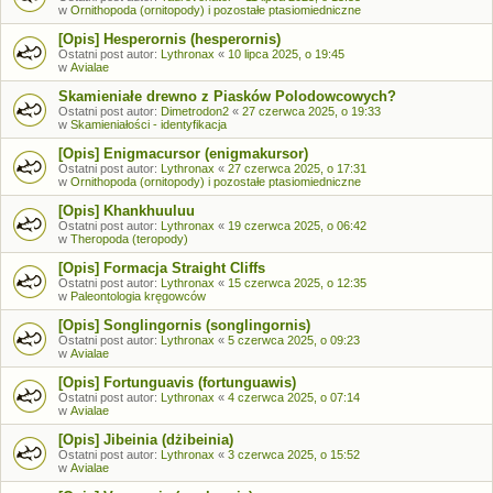
w
Ornithopoda (ornitopody) i pozostałe ptasiomiedniczne
[Opis] Hesperornis (hesperornis)
Ostatni post autor:
Lythronax
«
10 lipca 2025, o 19:45
w
Avialae
Skamieniałe drewno z Piasków Polodowcowych?
Ostatni post autor:
Dimetrodon2
«
27 czerwca 2025, o 19:33
w
Skamieniałości - identyfikacja
[Opis] Enigmacursor (enigmakursor)
Ostatni post autor:
Lythronax
«
27 czerwca 2025, o 17:31
w
Ornithopoda (ornitopody) i pozostałe ptasiomiedniczne
[Opis] Khankhuuluu
Ostatni post autor:
Lythronax
«
19 czerwca 2025, o 06:42
w
Theropoda (teropody)
[Opis] Formacja Straight Cliffs
Ostatni post autor:
Lythronax
«
15 czerwca 2025, o 12:35
w
Paleontologia kręgowców
[Opis] Songlingornis (songlingornis)
Ostatni post autor:
Lythronax
«
5 czerwca 2025, o 09:23
w
Avialae
[Opis] Fortunguavis (fortunguawis)
Ostatni post autor:
Lythronax
«
4 czerwca 2025, o 07:14
w
Avialae
[Opis] Jibeinia (dżibeinia)
Ostatni post autor:
Lythronax
«
3 czerwca 2025, o 15:52
w
Avialae