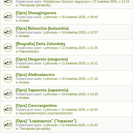
Ostatni post autor:
Kriolofozaur Szymon Jagusztyn
«
27 kwietnia 2025, o 12:15
w
Theropoda (teropody)
[Opis] Shengjingornis
Ostatni post autor:
Lythronax
«
25 kwietnia 2025, o 09:45
w
Avialae
[Opis] Boluochia (boluochia)
Ostatni post autor:
Lythronax
«
24 kwietnia 2025, o 12:07
w
Avialae
[Biografia] Darla Zelenitsky
Ostatni post autor:
Lythronax
«
22 kwietnia 2025, o 11:25
w
Paleontolodzy
[Opis] Otogornis (otogornis)
Ostatni post autor:
Lythronax
«
21 kwietnia 2025, o 14:11
w
Avialae
[Opis] Alethoalaornis
Ostatni post autor:
Lythronax
«
20 kwietnia 2025, o 17:10
w
Avialae
[Opis] Sapeornis (sapeornis)
Ostatni post autor:
Lythronax
«
19 kwietnia 2025, o 14:19
w
Avialae
[Opis] Cienciargentina
Ostatni post autor:
Lythronax
«
11 kwietnia 2025, o 16:44
w
Sauropodomorpha (zauropodomorfy)
[Opis] "Lopasaurus" ("lopazaur")
Ostatni post autor:
Lythronax
«
11 kwietnia 2025, o 16:43
w
Theropoda (teropody)