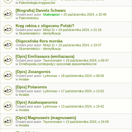
w
Paleontologia kręgowców
[Biografia] Daniela Schwarz
Ostatni post autor:
Utahraptor
«
20 października 2024, o 20:48
w
Paleontolodzy
Kręg rekina z oligocenu Polski?
Ostatni post autor:
Motyl.11
«
19 października 2024, o 21:18
w
Skamieniałości - identyfikacja
Oligoceńska flora morska
Ostatni post autor:
Motyl.11
«
19 października 2024, o 19:37
w
Skamieniałości - identyfikacja
[Opis] Emiliasaura (emiliazaura)
Ostatni post autor:
Taurovenator
«
19 października 2024, o 09:47
w
Ornithopoda (ornitopody) i pozostałe ptasiomiedniczne
[Opis] Jixiangornis
Ostatni post autor:
Lythronax
«
18 października 2024, o 06:56
w
Avialae
[Opis] Polarornis
Ostatni post autor:
Lythronax
«
17 października 2024, o 13:52
w
Avialae
[Opis] Asiahesperornis
Ostatni post autor:
Lythronax
«
13 października 2024, o 19:42
w
Avialae
[Opis] Magnusavis (magnusawis)
Ostatni post autor:
Taurovenator
«
13 października 2024, o 16:59
w
Avialae