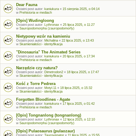
Dear Fauna
Ostatni post autor:
kaniukura
«
15 sierpnia 2025, o 04:14
w
Prehistoria w mediach
[Opis] Wudingloong
Ostatni post autor:
Lythronax
«
25 lipca 2025, o 11:27
w
Sauropodomorpha (zauropodomorfy)
Nietypowy wzór na kamieniu
Ostatni post autor:
Michalina
«
22 lipca 2025, o 13:43
w
Skamieniałości - identyfikacja
"Dinosauria" The Animated Series
Ostatni post autor:
kaniukura
«
20 lipca 2025, o 17:34
w
Prehistoria w mediach
Narzędzie czy natura?
Ostatni post autor:
Dimetrodon2
«
18 lipca 2025, o 17:47
w
Skamieniałości - identyfikacja
Kość z Torre Pedrera
Ostatni post autor:
Motyl.11
«
18 lipca 2025, o 15:32
w
Skamieniałości - identyfikacja
Forgotten Bloodlines - Agate
Ostatni post autor:
kaniukura
«
17 lipca 2025, o 01:42
w
Prehistoria w mediach
[Opis] Tongnanlong (tongnanlong)
Ostatni post autor:
Lythronax
«
12 lipca 2025, o 12:10
w
Sauropodomorpha (zauropodomorfy)
[Opis] Pulaosaurus (pulaozaur)
Ostatni post autor:
Taurovenator
«
11 lipca 2025, o 15:55