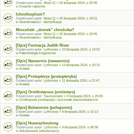
Ostatni post autor:
Motyl.11
«
26 listopada 2024, o 20:40
w
Gniazdo raptorów
Ichnofosylium?
Ostatni post autor:
Motyl.11
«
26 listopada 2024, o 18:51
w
Skamieniałości - identyfikacja
Mioceński ,,domek" chruścika?
Ostatni post autor:
Motyl.11
«
26 listopada 2024, o 18:45
w
Skamieniałości - identyfikacja
[Opis] Formacja Judith River
Ostatni post autor:
Lythronax
«
23 listopada 2024, o 19:52
w
Paleontologia kręgowców
[Opis] Navaornis (nawaornis)
Ostatni post autor:
Lythronax
«
14 listopada 2024, o 20:15
w
Avialae
[Opis] Protopteryx (protopteryks)
Ostatni post autor:
Lythronax
«
11 listopada 2024, o 22:47
w
Avialae
[Opis] Ornithotarsus (ornitotars)
Ostatni post autor:
Taurovenator
«
9 listopada 2024, o 20:05
w
Ornithopoda (ornitopody) i pozostałe ptasiomiedniczne
[Opis] Bohaiornis (pohajornis)
Ostatni post autor:
Lythronax
«
9 listopada 2024, o 10:13
w
Avialae
[Opis] Huaxiazhoulong
Ostatni post autor:
Lythronax
«
9 listopada 2024, o 08:38
w
Ankylosauria (ankylozaury)