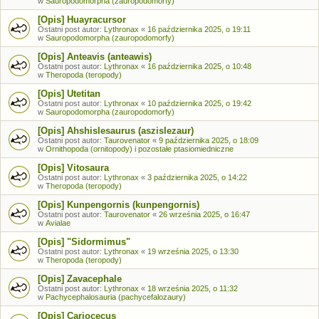
w
Sauropodomorpha (zauropodomorfy)
[Opis] Huayracursor
Ostatni post autor:
Lythronax
«
16 października 2025, o 19:11
w
Sauropodomorpha (zauropodomorfy)
[Opis] Anteavis (anteawis)
Ostatni post autor:
Lythronax
«
16 października 2025, o 10:48
w
Theropoda (teropody)
[Opis] Utetitan
Ostatni post autor:
Lythronax
«
10 października 2025, o 19:42
w
Sauropodomorpha (zauropodomorfy)
[Opis] Ahshislesaurus (aszislezaur)
Ostatni post autor:
Taurovenator
«
9 października 2025, o 18:09
w
Ornithopoda (ornitopody) i pozostałe ptasiomiedniczne
[Opis] Vitosaura
Ostatni post autor:
Lythronax
«
3 października 2025, o 14:22
w
Theropoda (teropody)
[Opis] Kunpengornis (kunpengornis)
Ostatni post autor:
Taurovenator
«
26 września 2025, o 16:47
w
Avialae
[Opis] "Sidormimus"
Ostatni post autor:
Lythronax
«
19 września 2025, o 13:30
w
Theropoda (teropody)
[Opis] Zavacephale
Ostatni post autor:
Lythronax
«
18 września 2025, o 11:32
w
Pachycephalosauria (pachycefalozaury)
[Opis] Cariocecus