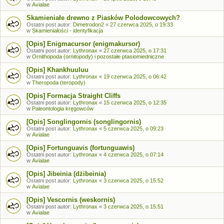
w
Avialae
Skamieniałe drewno z Piasków Polodowcowych?
Ostatni post autor:
Dimetrodon2
«
27 czerwca 2025, o 19:33
w
Skamieniałości - identyfikacja
[Opis] Enigmacursor (enigmakursor)
Ostatni post autor:
Lythronax
«
27 czerwca 2025, o 17:31
w
Ornithopoda (ornitopody) i pozostałe ptasiomiedniczne
[Opis] Khankhuuluu
Ostatni post autor:
Lythronax
«
19 czerwca 2025, o 06:42
w
Theropoda (teropody)
[Opis] Formacja Straight Cliffs
Ostatni post autor:
Lythronax
«
15 czerwca 2025, o 12:35
w
Paleontologia kręgowców
[Opis] Songlingornis (songlingornis)
Ostatni post autor:
Lythronax
«
5 czerwca 2025, o 09:23
w
Avialae
[Opis] Fortunguavis (fortunguawis)
Ostatni post autor:
Lythronax
«
4 czerwca 2025, o 07:14
w
Avialae
[Opis] Jibeinia (dżibeinia)
Ostatni post autor:
Lythronax
«
3 czerwca 2025, o 15:52
w
Avialae
[Opis] Vescornis (weskornis)
Ostatni post autor:
Lythronax
«
3 czerwca 2025, o 15:51
w
Avialae