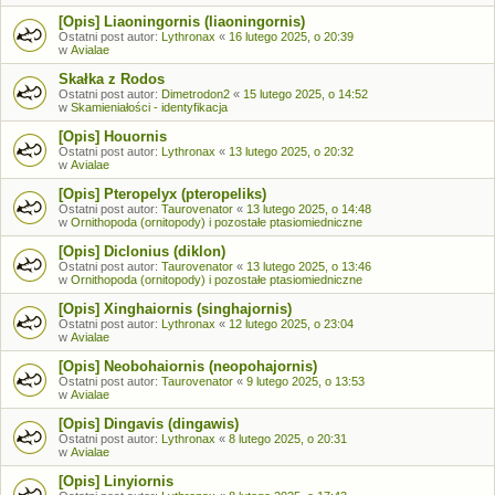
[Opis] Liaoningornis (liaoningornis)
Ostatni post autor:
Lythronax
«
16 lutego 2025, o 20:39
w
Avialae
Skałka z Rodos
Ostatni post autor:
Dimetrodon2
«
15 lutego 2025, o 14:52
w
Skamieniałości - identyfikacja
[Opis] Houornis
Ostatni post autor:
Lythronax
«
13 lutego 2025, o 20:32
w
Avialae
[Opis] Pteropelyx (pteropeliks)
Ostatni post autor:
Taurovenator
«
13 lutego 2025, o 14:48
w
Ornithopoda (ornitopody) i pozostałe ptasiomiedniczne
[Opis] Diclonius (diklon)
Ostatni post autor:
Taurovenator
«
13 lutego 2025, o 13:46
w
Ornithopoda (ornitopody) i pozostałe ptasiomiedniczne
[Opis] Xinghaiornis (singhajornis)
Ostatni post autor:
Lythronax
«
12 lutego 2025, o 23:04
w
Avialae
[Opis] Neobohaiornis (neopohajornis)
Ostatni post autor:
Taurovenator
«
9 lutego 2025, o 13:53
w
Avialae
[Opis] Dingavis (dingawis)
Ostatni post autor:
Lythronax
«
8 lutego 2025, o 20:31
w
Avialae
[Opis] Linyiornis