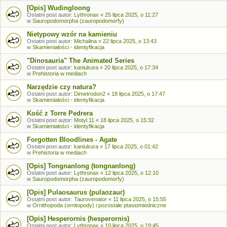
[Opis] Wudingloong
Ostatni post autor:
Lythronax
«
25 lipca 2025, o 11:27
w
Sauropodomorpha (zauropodomorfy)
Nietypowy wzór na kamieniu
Ostatni post autor:
Michalina
«
22 lipca 2025, o 13:43
w
Skamieniałości - identyfikacja
"Dinosauria" The Animated Series
Ostatni post autor:
kaniukura
«
20 lipca 2025, o 17:34
w
Prehistoria w mediach
Narzędzie czy natura?
Ostatni post autor:
Dimetrodon2
«
18 lipca 2025, o 17:47
w
Skamieniałości - identyfikacja
Kość z Torre Pedrera
Ostatni post autor:
Motyl.11
«
18 lipca 2025, o 15:32
w
Skamieniałości - identyfikacja
Forgotten Bloodlines - Agate
Ostatni post autor:
kaniukura
«
17 lipca 2025, o 01:42
w
Prehistoria w mediach
[Opis] Tongnanlong (tongnanlong)
Ostatni post autor:
Lythronax
«
12 lipca 2025, o 12:10
w
Sauropodomorpha (zauropodomorfy)
[Opis] Pulaosaurus (pulaozaur)
Ostatni post autor:
Taurovenator
«
11 lipca 2025, o 15:55
w
Ornithopoda (ornitopody) i pozostałe ptasiomiedniczne
[Opis] Hesperornis (hesperornis)
Ostatni post autor:
Lythronax
«
10 lipca 2025, o 19:45