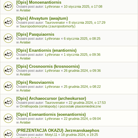
[Opis] Monoenantiornis
Ostatni post autor:
Lythronax
«
10 stycznia 2025, o 17:08
w
Avialae
[Opis] Ahvaytum (awajtum)
Ostatni post autor:
Taurovenator
«
8 stycznia 2025, o 17:29
w
Sauropodomorpha (zauropodomorfy)
[Opis] Pasquiaornis
Ostatni post autor:
Lythronax
«
6 stycznia 2025, o 08:25
w
Avialae
[Opis] Enantiornis (enantiornis)
Ostatni post autor:
Lythronax
«
1 stycznia 2025, o 09:36
w
Avialae
[Opis] Crosnoornis (krosnoornis)
Ostatni post autor:
Lythronax
«
26 grudnia 2024, o 09:36
w
Avialae
[Opis] Resoviaornis
Ostatni post autor:
Lythronax
«
25 grudnia 2024, o 08:22
w
Avialae
[Opis] Archaeocursor (archeokursor)
Ostatni post autor:
Taurovenator
«
22 grudnia 2024, o 17:53
w
Ornithopoda (ornitopody) i pozostałe ptasiomiedniczne
[Opis] Eoenantiornis (eoenantiornis)
Ostatni post autor:
Lythronax
«
22 grudnia 2024, o 09:04
w
Avialae
{PREZENTACJA OKAZU} Jerzmanskaephos
Ostatni post autor:
Motyl.11
«
18 grudnia 2024, o 19:25