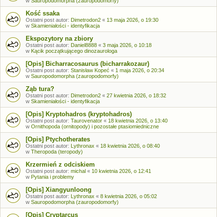
w
Sauropodomorpha (zauropodomorfy)
Kość ssaka
Ostatni post autor:
Dimetrodon2
«
13 maja 2026, o 19:30
w
Skamieniałości - identyfikacja
Ekspozytory na zbiory
Ostatni post autor:
Daniel8888
«
3 maja 2026, o 10:18
w
Kącik początkującego dinozaurologa
[Opis] Bicharracosaurus (bicharrakozaur)
Ostatni post autor:
Stanisław Kopeć
«
1 maja 2026, o 20:34
w
Sauropodomorpha (zauropodomorfy)
Ząb tura?
Ostatni post autor:
Dimetrodon2
«
27 kwietnia 2026, o 18:32
w
Skamieniałości - identyfikacja
[Opis] Kryptohadros (kryptohadros)
Ostatni post autor:
Taurovenator
«
18 kwietnia 2026, o 13:40
w
Ornithopoda (ornitopody) i pozostałe ptasiomiedniczne
[Opis] Ptychotherates
Ostatni post autor:
Lythronax
«
18 kwietnia 2026, o 08:40
w
Theropoda (teropody)
Krzermień z odciskiem
Ostatni post autor:
michal
«
10 kwietnia 2026, o 12:41
w
Pytania i problemy
[Opis] Xiangyunloong
Ostatni post autor:
Lythronax
«
8 kwietnia 2026, o 05:02
w
Sauropodomorpha (zauropodomorfy)
[Opis] Cryptarcus