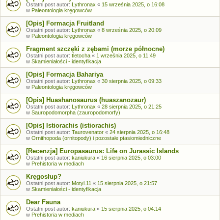
Ostatni post autor:
Lythronax
«
15 września 2025, o 16:08
w
Paleontologia kręgowców
[Opis] Formacja Fruitland
Ostatni post autor:
Lythronax
«
8 września 2025, o 20:09
w
Paleontologia kręgowców
Fragment szczęki z zębami (morze północne)
Ostatni post autor:
tletocha
«
1 września 2025, o 11:49
w
Skamieniałości - identyfikacja
[Opis] Formacja Bahariya
Ostatni post autor:
Lythronax
«
30 sierpnia 2025, o 09:33
w
Paleontologia kręgowców
[Opis] Huashanosaurus (huaszanozaur)
Ostatni post autor:
Lythronax
«
28 sierpnia 2025, o 21:25
w
Sauropodomorpha (zauropodomorfy)
[Opis] Istiorachis (istiorachis)
Ostatni post autor:
Taurovenator
«
24 sierpnia 2025, o 16:48
w
Ornithopoda (ornitopody) i pozostałe ptasiomiedniczne
[Recenzja] Europasaurus: Life on Jurassic Islands
Ostatni post autor:
kaniukura
«
16 sierpnia 2025, o 03:00
w
Prehistoria w mediach
Kręgosłup?
Ostatni post autor:
Motyl.11
«
15 sierpnia 2025, o 21:57
w
Skamieniałości - identyfikacja
Dear Fauna
Ostatni post autor:
kaniukura
«
15 sierpnia 2025, o 04:14
w
Prehistoria w mediach