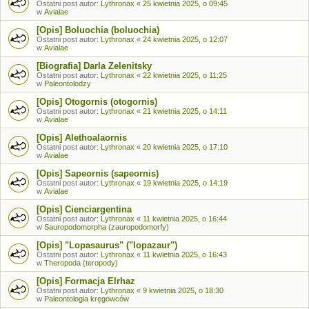
Ostatni post autor:
Lythronax
«
25 kwietnia 2025, o 09:45
w
Avialae
[Opis] Boluochia (boluochia)
Ostatni post autor:
Lythronax
«
24 kwietnia 2025, o 12:07
w
Avialae
[Biografia] Darla Zelenitsky
Ostatni post autor:
Lythronax
«
22 kwietnia 2025, o 11:25
w
Paleontolodzy
[Opis] Otogornis (otogornis)
Ostatni post autor:
Lythronax
«
21 kwietnia 2025, o 14:11
w
Avialae
[Opis] Alethoalaornis
Ostatni post autor:
Lythronax
«
20 kwietnia 2025, o 17:10
w
Avialae
[Opis] Sapeornis (sapeornis)
Ostatni post autor:
Lythronax
«
19 kwietnia 2025, o 14:19
w
Avialae
[Opis] Cienciargentina
Ostatni post autor:
Lythronax
«
11 kwietnia 2025, o 16:44
w
Sauropodomorpha (zauropodomorfy)
[Opis] "Lopasaurus" ("lopazaur")
Ostatni post autor:
Lythronax
«
11 kwietnia 2025, o 16:43
w
Theropoda (teropody)
[Opis] Formacja Elrhaz
Ostatni post autor:
Lythronax
«
9 kwietnia 2025, o 18:30
w
Paleontologia kręgowców