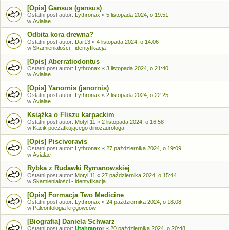
[Opis] Gansus (gansus)
Ostatni post autor:
Lythronax
«
5 listopada 2024, o 19:51
w
Avialae
Odbita kora drewna?
Ostatni post autor:
Dar13
«
4 listopada 2024, o 14:06
w
Skamieniałości - identyfikacja
[Opis] Aberratiodontus
Ostatni post autor:
Lythronax
«
3 listopada 2024, o 21:40
w
Avialae
[Opis] Yanornis (janornis)
Ostatni post autor:
Lythronax
«
2 listopada 2024, o 22:25
w
Avialae
Książka o Fliszu karpackim
Ostatni post autor:
Motyl.11
«
2 listopada 2024, o 16:58
w
Kącik początkującego dinozaurologa
[Opis] Piscivoravis
Ostatni post autor:
Lythronax
«
27 października 2024, o 19:09
w
Avialae
Rybka z Rudawki Rymanowskiej
Ostatni post autor:
Motyl.11
«
27 października 2024, o 15:44
w
Skamieniałości - identyfikacja
[Opis] Formacja Two Medicine
Ostatni post autor:
Lythronax
«
24 października 2024, o 18:08
w
Paleontologia kręgowców
[Biografia] Daniela Schwarz
Ostatni post autor:
Utahraptor
«
20 października 2024, o 20:48