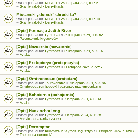
Ostatni post autor:
Motyl.11
«
26 listopada 2024, o 18:51
w
Skamieniałości - identyfikacja
Mioceński ,,domek" chruścika?
Ostatni post autor:
Motyl.11
«
26 listopada 2024, o 18:45
w
Skamieniałości - identyfikacja
[Opis] Formacja Judith River
Ostatni post autor:
Lythronax
«
23 listopada 2024, o 19:52
w
Paleontologia kręgowców
[Opis] Navaornis (nawaornis)
Ostatni post autor:
Lythronax
«
14 listopada 2024, o 20:15
w
Avialae
[Opis] Protopteryx (protopteryks)
Ostatni post autor:
Lythronax
«
11 listopada 2024, o 22:47
w
Avialae
[Opis] Ornithotarsus (ornitotars)
Ostatni post autor:
Taurovenator
«
9 listopada 2024, o 20:05
w
Ornithopoda (ornitopody) i pozostałe ptasiomiedniczne
[Opis] Bohaiornis (pohajornis)
Ostatni post autor:
Lythronax
«
9 listopada 2024, o 10:13
w
Avialae
[Opis] Huaxiazhoulong
Ostatni post autor:
Lythronax
«
9 listopada 2024, o 08:38
w
Ankylosauria (ankylozaury)
[Opis] Dornraptor
Ostatni post autor:
Kriolofozaur Szymon Jagusztyn
«
6 listopada 2024, o 18:03
w
Theropoda (teropody)