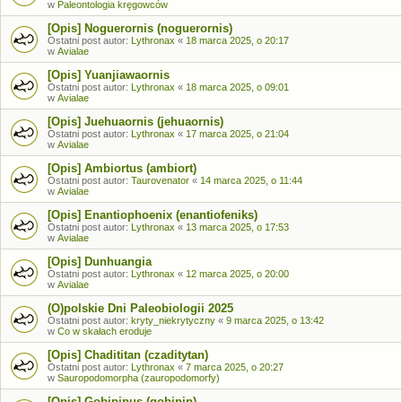
w
Paleontologia kręgowców
[Opis] Noguerornis (noguerornis)
Ostatni post autor:
Lythronax
«
18 marca 2025, o 20:17
w
Avialae
[Opis] Yuanjiawaornis
Ostatni post autor:
Lythronax
«
18 marca 2025, o 09:01
w
Avialae
[Opis] Juehuaornis (jehuaornis)
Ostatni post autor:
Lythronax
«
17 marca 2025, o 21:04
w
Avialae
[Opis] Ambiortus (ambiort)
Ostatni post autor:
Taurovenator
«
14 marca 2025, o 11:44
w
Avialae
[Opis] Enantiophoenix (enantiofeniks)
Ostatni post autor:
Lythronax
«
13 marca 2025, o 17:53
w
Avialae
[Opis] Dunhuangia
Ostatni post autor:
Lythronax
«
12 marca 2025, o 20:00
w
Avialae
(O)polskie Dni Paleobiologii 2025
Ostatni post autor:
kryty_niekrytyczny
«
9 marca 2025, o 13:42
w
Co w skałach eroduje
[Opis] Chadititan (czaditytan)
Ostatni post autor:
Lythronax
«
7 marca 2025, o 20:27
w
Sauropodomorpha (zauropodomorfy)
[Opis] Gobipipus (gobipip)