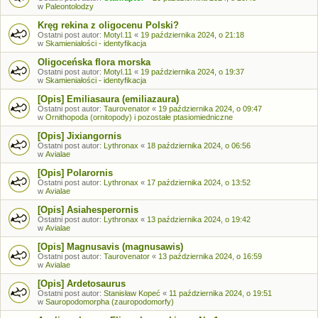
w
Paleontolodzy
Kręg rekina z oligocenu Polski?
Ostatni post autor:
Motyl.11
«
19 października 2024, o 21:18
w
Skamieniałości - identyfikacja
Oligoceńska flora morska
Ostatni post autor:
Motyl.11
«
19 października 2024, o 19:37
w
Skamieniałości - identyfikacja
[Opis] Emiliasaura (emiliazaura)
Ostatni post autor:
Taurovenator
«
19 października 2024, o 09:47
w
Ornithopoda (ornitopody) i pozostałe ptasiomiedniczne
[Opis] Jixiangornis
Ostatni post autor:
Lythronax
«
18 października 2024, o 06:56
w
Avialae
[Opis] Polarornis
Ostatni post autor:
Lythronax
«
17 października 2024, o 13:52
w
Avialae
[Opis] Asiahesperornis
Ostatni post autor:
Lythronax
«
13 października 2024, o 19:42
w
Avialae
[Opis] Magnusavis (magnusawis)
Ostatni post autor:
Taurovenator
«
13 października 2024, o 16:59
w
Avialae
[Opis] Ardetosaurus
Ostatni post autor:
Stanisław Kopeć
«
11 października 2024, o 19:51
w
Sauropodomorpha (zauropodomorfy)