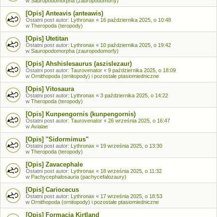
w
Sauropodomorpha (zauropodomorfy)
[Opis] Anteavis (anteawis)
Ostatni post autor:
Lythronax
«
16 października 2025, o 10:48
w
Theropoda (teropody)
[Opis] Utetitan
Ostatni post autor:
Lythronax
«
10 października 2025, o 19:42
w
Sauropodomorpha (zauropodomorfy)
[Opis] Ahshislesaurus (aszislezaur)
Ostatni post autor:
Taurovenator
«
9 października 2025, o 18:09
w
Ornithopoda (ornitopody) i pozostałe ptasiomiedniczne
[Opis] Vitosaura
Ostatni post autor:
Lythronax
«
3 października 2025, o 14:22
w
Theropoda (teropody)
[Opis] Kunpengornis (kunpengornis)
Ostatni post autor:
Taurovenator
«
26 września 2025, o 16:47
w
Avialae
[Opis] "Sidormimus"
Ostatni post autor:
Lythronax
«
19 września 2025, o 13:30
w
Theropoda (teropody)
[Opis] Zavacephale
Ostatni post autor:
Lythronax
«
18 września 2025, o 11:32
w
Pachycephalosauria (pachycefalozaury)
[Opis] Cariocecus
Ostatni post autor:
Lythronax
«
17 września 2025, o 18:53
w
Ornithopoda (ornitopody) i pozostałe ptasiomiedniczne
[Opis] Formacja Kirtland