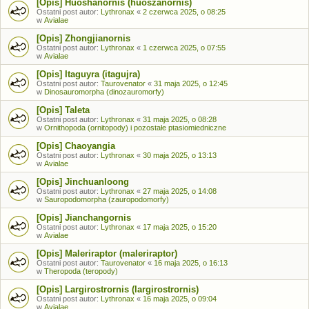
[Opis] Huoshanornis (huoszanornis)
Ostatni post autor:
Lythronax
«
2 czerwca 2025, o 08:25
w
Avialae
[Opis] Zhongjianornis
Ostatni post autor:
Lythronax
«
1 czerwca 2025, o 07:55
w
Avialae
[Opis] Itaguyra (itagujra)
Ostatni post autor:
Taurovenator
«
31 maja 2025, o 12:45
w
Dinosauromorpha (dinozauromorfy)
[Opis] Taleta
Ostatni post autor:
Lythronax
«
31 maja 2025, o 08:28
w
Ornithopoda (ornitopody) i pozostałe ptasiomiedniczne
[Opis] Chaoyangia
Ostatni post autor:
Lythronax
«
30 maja 2025, o 13:13
w
Avialae
[Opis] Jinchuanloong
Ostatni post autor:
Lythronax
«
27 maja 2025, o 14:08
w
Sauropodomorpha (zauropodomorfy)
[Opis] Jianchangornis
Ostatni post autor:
Lythronax
«
17 maja 2025, o 15:20
w
Avialae
[Opis] Maleriraptor (maleriraptor)
Ostatni post autor:
Taurovenator
«
16 maja 2025, o 16:13
w
Theropoda (teropody)
[Opis] Largirostrornis (largirostrornis)
Ostatni post autor:
Lythronax
«
16 maja 2025, o 09:04
w
Avialae