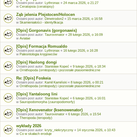
Ostatni post autor:
Lythronax
«
24 marca 2026, o 21:27
w
Ceratopsia (ceratopsy)
Ząb jelenia Plejstocen/Holocen
Ostatni post autor:
Dimetrodon2
«
15 marca 2026, o 16:58
w
Skamieniałości - identyfikacja
[Opis] Gorgonavis (gorgonawis)
Ostatni post autor:
Taurovenator
«
28 lutego 2026, o 16:09
w
Avialae
[Opis] Formacja Romualdo
Ostatni post autor:
Lythronax
«
16 lutego 2026, o 16:28
w
Paleontologia kręgowców
[Opis] Haolong dongi
Ostatni post autor:
Stanisław Kopeć
«
9 lutego 2026, o 18:34
w
Ornithopoda (ornitopody) i pozostałe ptasiomiedniczne
Re: [Opis] Foskeia
Ostatni post autor:
Kamil Kamiński
«
8 lutego 2026, o 00:21
w
Ornithopoda (ornitopody) i pozostałe ptasiomiedniczne
[Opis] Yantaloong lini
Ostatni post autor:
Stanisław Kopeć
«
6 lutego 2026, o 16:01
w
Sauropodomorpha (zauropodomorfy)
[Opis] Xenovenator (ksenowenator)
Ostatni post autor:
Taurovenator
«
6 lutego 2026, o 15:54
w
Theropoda (teropody)
wykłady 2026
Ostatni post autor:
kryty_niekrytyczny
«
14 stycznia 2026, o 10:43
w
Co w skałach eroduje