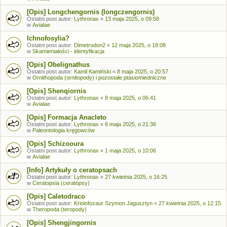
[Opis] Longchengornis (longczengornis)
Ostatni post autor:
Lythronax
«
13 maja 2025, o 09:58
w
Avialae
Ichnofosylia?
Ostatni post autor:
Dimetrodon2
«
12 maja 2025, o 18:08
w
Skamieniałości - identyfikacja
[Opis] Obelignathus
Ostatni post autor:
Kamil Kamiński
«
8 maja 2025, o 20:57
w
Ornithopoda (ornitopody) i pozostałe ptasiomiedniczne
[Opis] Shenqiornis
Ostatni post autor:
Lythronax
«
8 maja 2025, o 06:41
w
Avialae
[Opis] Formacja Anacleto
Ostatni post autor:
Lythronax
«
6 maja 2025, o 21:36
w
Paleontologia kręgowców
[Opis] Schizooura
Ostatni post autor:
Lythronax
«
1 maja 2025, o 10:06
w
Avialae
[Info] Artykuły o ceratopsach
Ostatni post autor:
Lythronax
«
27 kwietnia 2025, o 16:25
w
Ceratopsia (ceratopsy)
[Opis] Caletodraco
Ostatni post autor:
Kriolofozaur Szymon Jagusztyn
«
27 kwietnia 2025, o 12:15
w
Theropoda (teropody)
[Opis] Shengjingornis