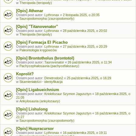
w
Theropoda (teropody)
[Opis] Athenar
Ostatni post autor:
Lythronax
«
2 listopada 2025, o 20:35
w
Sauropodomorpha (zauropodomorfy)
[Opis] "Titanovenator"
Ostatni post autor:
Lythronax
«
28 października 2025, o 20:02
w
Theropoda (teropody)
[Opis] Formacja El Picacho
Ostatni post autor:
Lythronax
«
27 października 2025, o 20:29
w
Paleontologia kręgowców
[Opis] Brontotholus (brontotol)
Ostatni post autor:
Taurovenator
«
26 października 2025, o 11:34
w
Pachycephalosauria (pachycefalozaury)
Koprolit?
Ostatni post autor:
Dimetrodon2
«
25 października 2025, o 16:29
w
Skamieniałości - identyfikacja
[Opis] Ligabueichnium
Ostatni post autor:
Kriolofozaur Szymon Jagusztyn
«
18 października 2025, o
21:05
w
Ankylosauria (ankylozaury)
[Opis] Lishulong
Ostatni post autor:
Kriolofozaur Szymon Jagusztyn
«
16 października 2025, o
21:27
w
Sauropodomorpha (zauropodomorfy)
[Opis] Huayracursor
Ostatni post autor:
Lythronax
«
16 października 2025, o 19:11