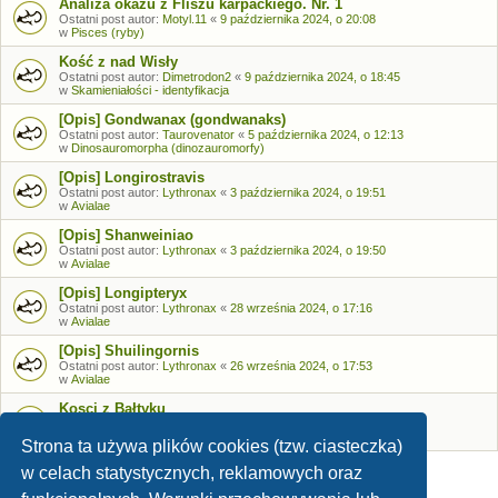
Analiza okazu z Fliszu karpackiego. Nr. 1
Ostatni post autor:
Motyl.11
«
9 października 2024, o 20:08
w
Pisces (ryby)
Kość z nad Wisły
Ostatni post autor:
Dimetrodon2
«
9 października 2024, o 18:45
w
Skamieniałości - identyfikacja
[Opis] Gondwanax (gondwanaks)
Ostatni post autor:
Taurovenator
«
5 października 2024, o 12:13
w
Dinosauromorpha (dinozauromorfy)
[Opis] Longirostravis
Ostatni post autor:
Lythronax
«
3 października 2024, o 19:51
w
Avialae
[Opis] Shanweiniao
Ostatni post autor:
Lythronax
«
3 października 2024, o 19:50
w
Avialae
[Opis] Longipteryx
Ostatni post autor:
Lythronax
«
28 września 2024, o 17:16
w
Avialae
[Opis] Shuilingornis
Ostatni post autor:
Lythronax
«
26 września 2024, o 17:53
w
Avialae
Kosci z Bałtyku
Ostatni post autor:
Bozia
«
26 września 2024, o 09:05
w
Skamieniałości - identyfikacja
Strona ta używa plików cookies (tzw. ciasteczka)
w celach statystycznych, reklamowych oraz