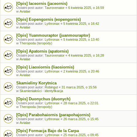
[Opis] Iaceornis (jaceornis)
Ostatni post autor:
Taurovenator
«
6 kwietnia 2025, o 16:59
w
Avialae
[Opis] Eopengornis (eopengornis)
Ostatni post autor:
Lythronax
«
5 kwietnia 2025, o 16:42
w
Avialae
[Opis] Yuanmouraptor (juanmouraptor)
Ostatni post autor:
Lythronax
«
5 kwietnia 2025, o 13:40
w
Theropoda (teropody)
[Opis] Apatornis (apatornis)
Ostatni post autor:
Taurovenator
«
4 kwietnia 2025, o 16:28
w
Avialae
[Opis] Liaoxiornis (liaosiornis)
Ostatni post autor:
Lythronax
«
2 kwietnia 2025, o 20:46
w
Avialae
Skamieliny Korytnica
Ostatni post autor:
Robingut
«
31 marca 2025, o 15:56
w
Skamieniałości - identyfikacja
[Opis] Duonychus (duonych)
Ostatni post autor:
Lythronax
«
28 marca 2025, o 22:01
w
Theropoda (teropody)
[Opis] Parabohaiornis (parapohajornis)
Ostatni post autor:
Lythronax
«
26 marca 2025, o 15:45
w
Avialae
[Opis] Formacja Bajo de la Carpa
Ostatni post autor:
Lythronax
«
25 marca 2025, o 09:45