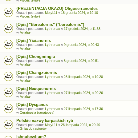
w
Pisces (ryby)
{PREZENTACJA OKAZU} Oligoserranoides
Ostatni post autor:
Motyl.11
«
18 grudnia 2024, o 19:10
w
Pisces (ryby)
[Opis] "Borealornis" ("borealornis")
Ostatni post autor:
Lythronax
«
17 grudnia 2024, o 11:33
w
Avialae
[Opis] Yixianornis
Ostatni post autor:
Lythronax
«
9 grudnia 2024, o 20:43
w
Avialae
[Opis] Chongmingia
Ostatni post autor:
Lythronax
«
8 grudnia 2024, o 20:51
w
Avialae
[Opis] Changzuiornis
Ostatni post autor:
Lythronax
«
28 listopada 2024, o 19:20
w
Avialae
[Opis] Neuquenornis
Ostatni post autor:
Lythronax
«
27 listopada 2024, o 20:26
w
Avialae
[Opis] Dysganus
Ostatni post autor:
Lythronax
«
27 listopada 2024, o 17:36
w
Ceratopsia (ceratopsy)
Polskie nazwy karpackich ryb
Ostatni post autor:
Motyl.11
«
26 listopada 2024, o 20:40
w
Gniazdo raptorów
Ichnofosylium?