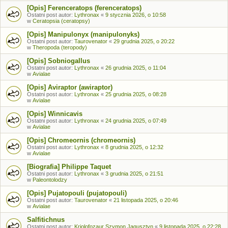
[Opis] Ferenceratops (ferenceratops)
Ostatni post autor:
Lythronax
«
9 stycznia 2026, o 10:58
w
Ceratopsia (ceratopsy)
[Opis] Manipulonyx (manipulonyks)
Ostatni post autor:
Taurovenator
«
29 grudnia 2025, o 20:22
w
Theropoda (teropody)
[Opis] Sobniogallus
Ostatni post autor:
Lythronax
«
26 grudnia 2025, o 11:04
w
Avialae
[Opis] Aviraptor (awiraptor)
Ostatni post autor:
Lythronax
«
25 grudnia 2025, o 08:28
w
Avialae
[Opis] Winnicavis
Ostatni post autor:
Lythronax
«
24 grudnia 2025, o 07:49
w
Avialae
[Opis] Chromeornis (chromeornis)
Ostatni post autor:
Lythronax
«
8 grudnia 2025, o 12:32
w
Avialae
[Biografia] Philippe Taquet
Ostatni post autor:
Lythronax
«
3 grudnia 2025, o 21:51
w
Paleontolodzy
[Opis] Pujatopouli (pujatopouli)
Ostatni post autor:
Taurovenator
«
21 listopada 2025, o 20:46
w
Avialae
Salfitichnus
Ostatni post autor:
Kriolofozaur Szymon Jagusztyn
«
9 listopada 2025, o 22:28