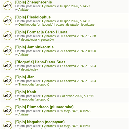
[Opis] Zhengheornis
Ostatni post autor:
Lythronax
«
16 lipca 2026, o 14:27
w
Avialae
[Opis] Plesiolophus
Ostatni post autor:
Lythronax
«
10 lipca 2026, o 14:53
w
Ornithopoda (ornitopody) i pozostałe ptasiomiedniczne
[Opis] Formacja Cerro Huerta
Ostatni post autor:
Lythronax
«
30 czerwca 2026, o 17:38
w
Paleontologia kręgowców
[Opis] Jamninkaornis
Ostatni post autor:
Lythronax
«
29 czerwca 2026, o 09:50
w
Avialae
[Biografia] Hans-Dieter Sues
Ostatni post autor:
Lythronax
«
17 czerwca 2026, o 15:54
w
Paleontolodzy
[Opis] Jian
Ostatni post autor:
Lythronax
«
13 czerwca 2026, o 13:54
w
Theropoda (teropody)
[Opis] Kank
Ostatni post autor:
Lythronax
«
7 czerwca 2026, o 17:19
w
Theropoda (teropody)
[Opis] Plumadraco (plumadrako)
Ostatni post autor:
Lythronax
«
30 maja 2026, o 10:55
w
Avialae
[Opis] Nagatitan (nagatytan)
Ostatni post autor:
Lythronax
«
18 maja 2026, o 16:41