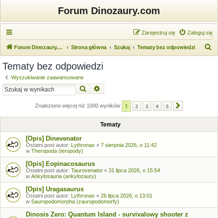
Forum Dinozaury.com
Zarejestruj się
Zaloguj się
S
Forum Dinozaury.com
Strona główna
Szukaj
Tematy bez odpowiedzi
z
Tematy bez odpowiedzi
u
Wyszukiwanie zaawansowane
k
Szukaj
Wyszukiwanie zaawansowane
a
1
j
Znaleziono więcej niż 1000 wyników
2
3
4
5
Następna
Tematy
[Opis] Dinevenator
Ostatni post autor:
Lythronax
«
7 sierpnia 2026, o 11:42
w
Theropoda (teropody)
[Opis] Eopinacosaurus
Ostatni post autor:
Taurovenator
«
31 lipca 2026, o 15:54
w
Ankylosauria (ankylozaury)
[Opis] Uragasaurus
Ostatni post autor:
Lythronax
«
26 lipca 2026, o 13:01
w
Sauropodomorpha (zauropodomorfy)
Dinosis Zero: Quantum Island - survivalowy shooter z