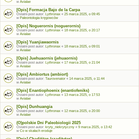
w
Avialae
[Opis] Formacja Bajo de la Carpa
Ostatni post autor:
Lythronax
«
25 marca 2025, o 09:45
w
Paleontologia kręgowców
[Opis] Noguerornis (noguerornis)
Ostatni post autor:
Lythronax
«
18 marca 2025, o 20:17
w
Avialae
[Opis] Yuanjiawaornis
Ostatni post autor:
Lythronax
«
18 marca 2025, o 09:01
w
Avialae
[Opis] Juehuaornis (jehuaornis)
Ostatni post autor:
Lythronax
«
17 marca 2025, o 21:04
w
Avialae
[Opis] Ambiortus (ambiort)
Ostatni post autor:
Taurovenator
«
14 marca 2025, o 11:44
w
Avialae
[Opis] Enantiophoenix (enantiofeniks)
Ostatni post autor:
Lythronax
«
13 marca 2025, o 17:53
w
Avialae
[Opis] Dunhuangia
Ostatni post autor:
Lythronax
«
12 marca 2025, o 20:00
w
Avialae
(O)polskie Dni Paleobiologii 2025
Ostatni post autor:
kryty_niekrytyczny
«
9 marca 2025, o 13:42
w
Co w skałach eroduje
[Opis] Chadititan (czaditytan)