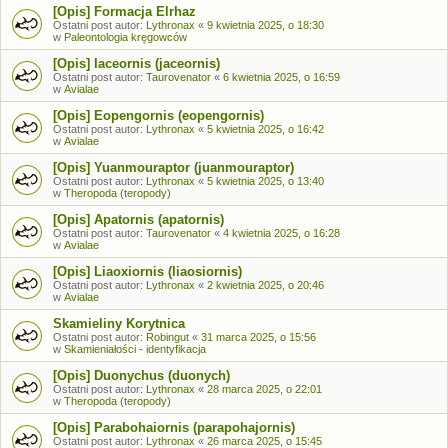
[Opis] Formacja Elrhaz
Ostatni post autor:
Lythronax
«
9 kwietnia 2025, o 18:30
w
Paleontologia kręgowców
[Opis] Iaceornis (jaceornis)
Ostatni post autor:
Taurovenator
«
6 kwietnia 2025, o 16:59
w
Avialae
[Opis] Eopengornis (eopengornis)
Ostatni post autor:
Lythronax
«
5 kwietnia 2025, o 16:42
w
Avialae
[Opis] Yuanmouraptor (juanmouraptor)
Ostatni post autor:
Lythronax
«
5 kwietnia 2025, o 13:40
w
Theropoda (teropody)
[Opis] Apatornis (apatornis)
Ostatni post autor:
Taurovenator
«
4 kwietnia 2025, o 16:28
w
Avialae
[Opis] Liaoxiornis (liaosiornis)
Ostatni post autor:
Lythronax
«
2 kwietnia 2025, o 20:46
w
Avialae
Skamieliny Korytnica
Ostatni post autor:
Robingut
«
31 marca 2025, o 15:56
w
Skamieniałości - identyfikacja
[Opis] Duonychus (duonych)
Ostatni post autor:
Lythronax
«
28 marca 2025, o 22:01
w
Theropoda (teropody)
[Opis] Parabohaiornis (parapohajornis)
Ostatni post autor:
Lythronax
«
26 marca 2025, o 15:45