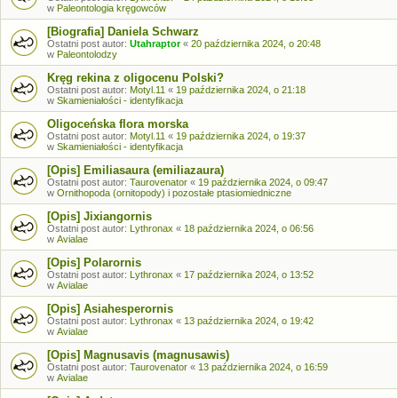
w
Paleontologia kręgowców
[Biografia] Daniela Schwarz
Ostatni post autor:
Utahraptor
«
20 października 2024, o 20:48
w
Paleontolodzy
Kręg rekina z oligocenu Polski?
Ostatni post autor:
Motyl.11
«
19 października 2024, o 21:18
w
Skamieniałości - identyfikacja
Oligoceńska flora morska
Ostatni post autor:
Motyl.11
«
19 października 2024, o 19:37
w
Skamieniałości - identyfikacja
[Opis] Emiliasaura (emiliazaura)
Ostatni post autor:
Taurovenator
«
19 października 2024, o 09:47
w
Ornithopoda (ornitopody) i pozostałe ptasiomiedniczne
[Opis] Jixiangornis
Ostatni post autor:
Lythronax
«
18 października 2024, o 06:56
w
Avialae
[Opis] Polarornis
Ostatni post autor:
Lythronax
«
17 października 2024, o 13:52
w
Avialae
[Opis] Asiahesperornis
Ostatni post autor:
Lythronax
«
13 października 2024, o 19:42
w
Avialae
[Opis] Magnusavis (magnusawis)
Ostatni post autor:
Taurovenator
«
13 października 2024, o 16:59
w
Avialae