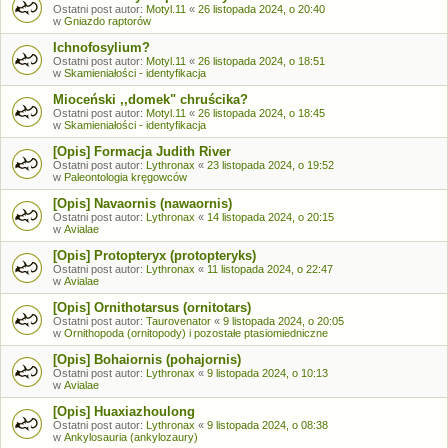
Ostatni post autor:
Motyl.11
«
26 listopada 2024, o 20:40
w
Gniazdo raptorów
Ichnofosylium?
Ostatni post autor:
Motyl.11
«
26 listopada 2024, o 18:51
w
Skamieniałości - identyfikacja
Mioceński ,,domek" chruścika?
Ostatni post autor:
Motyl.11
«
26 listopada 2024, o 18:45
w
Skamieniałości - identyfikacja
[Opis] Formacja Judith River
Ostatni post autor:
Lythronax
«
23 listopada 2024, o 19:52
w
Paleontologia kręgowców
[Opis] Navaornis (nawaornis)
Ostatni post autor:
Lythronax
«
14 listopada 2024, o 20:15
w
Avialae
[Opis] Protopteryx (protopteryks)
Ostatni post autor:
Lythronax
«
11 listopada 2024, o 22:47
w
Avialae
[Opis] Ornithotarsus (ornitotars)
Ostatni post autor:
Taurovenator
«
9 listopada 2024, o 20:05
w
Ornithopoda (ornitopody) i pozostałe ptasiomiedniczne
[Opis] Bohaiornis (pohajornis)
Ostatni post autor:
Lythronax
«
9 listopada 2024, o 10:13
w
Avialae
[Opis] Huaxiazhoulong
Ostatni post autor:
Lythronax
«
9 listopada 2024, o 08:38
w
Ankylosauria (ankylozaury)