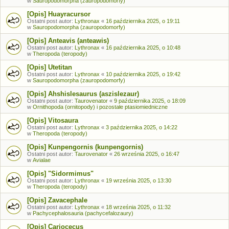
w
Sauropodomorpha (zauropodomorfy)
[Opis] Huayracursor
Ostatni post autor:
Lythronax
«
16 października 2025, o 19:11
w
Sauropodomorpha (zauropodomorfy)
[Opis] Anteavis (anteawis)
Ostatni post autor:
Lythronax
«
16 października 2025, o 10:48
w
Theropoda (teropody)
[Opis] Utetitan
Ostatni post autor:
Lythronax
«
10 października 2025, o 19:42
w
Sauropodomorpha (zauropodomorfy)
[Opis] Ahshislesaurus (aszislezaur)
Ostatni post autor:
Taurovenator
«
9 października 2025, o 18:09
w
Ornithopoda (ornitopody) i pozostałe ptasiomiedniczne
[Opis] Vitosaura
Ostatni post autor:
Lythronax
«
3 października 2025, o 14:22
w
Theropoda (teropody)
[Opis] Kunpengornis (kunpengornis)
Ostatni post autor:
Taurovenator
«
26 września 2025, o 16:47
w
Avialae
[Opis] "Sidormimus"
Ostatni post autor:
Lythronax
«
19 września 2025, o 13:30
w
Theropoda (teropody)
[Opis] Zavacephale
Ostatni post autor:
Lythronax
«
18 września 2025, o 11:32
w
Pachycephalosauria (pachycefalozaury)
[Opis] Cariocecus