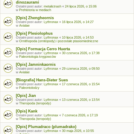
dinozaurami
Ostatni post autor:
metalictrash
«
24 lipca 2026, o 15:06
w
Prehistoria w mediach
[Opis] Zhengheornis
Ostatni post autor:
Lythronax
«
16 lipca 2026, o 14:27
w
Avialae
[Opis] Plesiolophus
Ostatni post autor:
Lythronax
«
10 lipca 2026, o 14:53
w
Ornithopoda (ornitopody) i pozostałe ptasiomiedniczne
[Opis] Formacja Cerro Huerta
Ostatni post autor:
Lythronax
«
30 czerwca 2026, o 17:38
w
Paleontologia kręgowców
[Opis] Jamninkaornis
Ostatni post autor:
Lythronax
«
29 czerwca 2026, o 09:50
w
Avialae
[Biografia] Hans-Dieter Sues
Ostatni post autor:
Lythronax
«
17 czerwca 2026, o 15:54
w
Paleontolodzy
[Opis] Jian
Ostatni post autor:
Lythronax
«
13 czerwca 2026, o 13:54
w
Theropoda (teropody)
[Opis] Kank
Ostatni post autor:
Lythronax
«
7 czerwca 2026, o 17:19
w
Theropoda (teropody)
[Opis] Plumadraco (plumadrako)
Ostatni post autor:
Lythronax
«
30 maja 2026, o 10:55