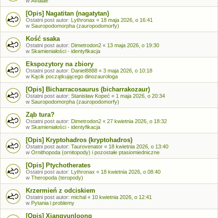
w
Avialae
[Opis] Nagatitan (nagatytan)
Ostatni post autor:
Lythronax
«
18 maja 2026, o 16:41
w
Sauropodomorpha (zauropodomorfy)
Kość ssaka
Ostatni post autor:
Dimetrodon2
«
13 maja 2026, o 19:30
w
Skamieniałości - identyfikacja
Ekspozytory na zbiory
Ostatni post autor:
Daniel8888
«
3 maja 2026, o 10:18
w
Kącik początkującego dinozaurologa
[Opis] Bicharracosaurus (bicharrakozaur)
Ostatni post autor:
Stanisław Kopeć
«
1 maja 2026, o 20:34
w
Sauropodomorpha (zauropodomorfy)
Ząb tura?
Ostatni post autor:
Dimetrodon2
«
27 kwietnia 2026, o 18:32
w
Skamieniałości - identyfikacja
[Opis] Kryptohadros (kryptohadros)
Ostatni post autor:
Taurovenator
«
18 kwietnia 2026, o 13:40
w
Ornithopoda (ornitopody) i pozostałe ptasiomiedniczne
[Opis] Ptychotherates
Ostatni post autor:
Lythronax
«
18 kwietnia 2026, o 08:40
w
Theropoda (teropody)
Krzermień z odciskiem
Ostatni post autor:
michal
«
10 kwietnia 2026, o 12:41
w
Pytania i problemy
[Opis] Xiangyunloong