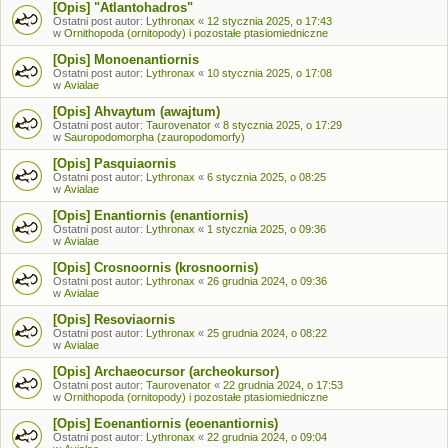
[Opis] "Atlantohadros"
Ostatni post autor:
Lythronax
«
12 stycznia 2025, o 17:43
w
Ornithopoda (ornitopody) i pozostałe ptasiomiedniczne
[Opis] Monoenantiornis
Ostatni post autor:
Lythronax
«
10 stycznia 2025, o 17:08
w
Avialae
[Opis] Ahvaytum (awajtum)
Ostatni post autor:
Taurovenator
«
8 stycznia 2025, o 17:29
w
Sauropodomorpha (zauropodomorfy)
[Opis] Pasquiaornis
Ostatni post autor:
Lythronax
«
6 stycznia 2025, o 08:25
w
Avialae
[Opis] Enantiornis (enantiornis)
Ostatni post autor:
Lythronax
«
1 stycznia 2025, o 09:36
w
Avialae
[Opis] Crosnoornis (krosnoornis)
Ostatni post autor:
Lythronax
«
26 grudnia 2024, o 09:36
w
Avialae
[Opis] Resoviaornis
Ostatni post autor:
Lythronax
«
25 grudnia 2024, o 08:22
w
Avialae
[Opis] Archaeocursor (archeokursor)
Ostatni post autor:
Taurovenator
«
22 grudnia 2024, o 17:53
w
Ornithopoda (ornitopody) i pozostałe ptasiomiedniczne
[Opis] Eoenantiornis (eoenantiornis)
Ostatni post autor:
Lythronax
«
22 grudnia 2024, o 09:04