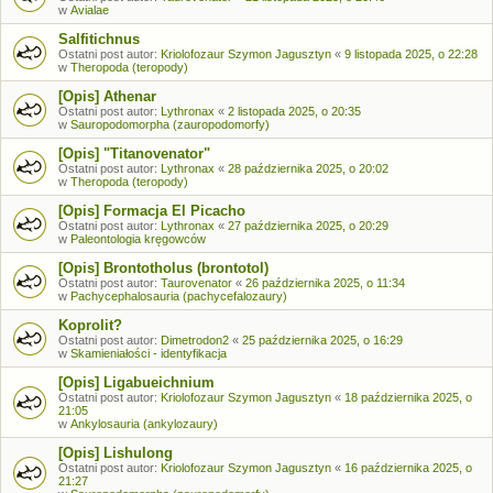
w
Avialae
Salfitichnus
Ostatni post autor:
Kriolofozaur Szymon Jagusztyn
«
9 listopada 2025, o 22:28
w
Theropoda (teropody)
[Opis] Athenar
Ostatni post autor:
Lythronax
«
2 listopada 2025, o 20:35
w
Sauropodomorpha (zauropodomorfy)
[Opis] "Titanovenator"
Ostatni post autor:
Lythronax
«
28 października 2025, o 20:02
w
Theropoda (teropody)
[Opis] Formacja El Picacho
Ostatni post autor:
Lythronax
«
27 października 2025, o 20:29
w
Paleontologia kręgowców
[Opis] Brontotholus (brontotol)
Ostatni post autor:
Taurovenator
«
26 października 2025, o 11:34
w
Pachycephalosauria (pachycefalozaury)
Koprolit?
Ostatni post autor:
Dimetrodon2
«
25 października 2025, o 16:29
w
Skamieniałości - identyfikacja
[Opis] Ligabueichnium
Ostatni post autor:
Kriolofozaur Szymon Jagusztyn
«
18 października 2025, o
21:05
w
Ankylosauria (ankylozaury)
[Opis] Lishulong
Ostatni post autor:
Kriolofozaur Szymon Jagusztyn
«
16 października 2025, o
21:27