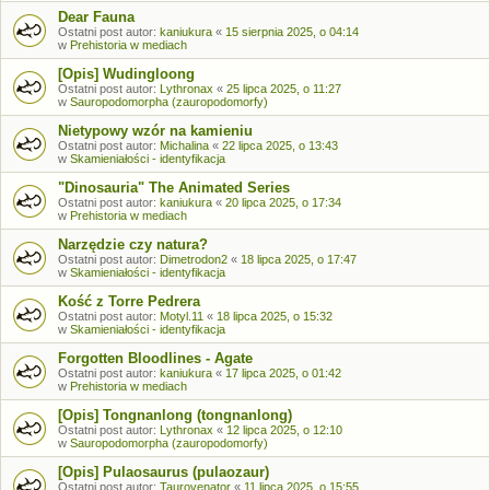
Dear Fauna
Ostatni post autor:
kaniukura
«
15 sierpnia 2025, o 04:14
w
Prehistoria w mediach
[Opis] Wudingloong
Ostatni post autor:
Lythronax
«
25 lipca 2025, o 11:27
w
Sauropodomorpha (zauropodomorfy)
Nietypowy wzór na kamieniu
Ostatni post autor:
Michalina
«
22 lipca 2025, o 13:43
w
Skamieniałości - identyfikacja
"Dinosauria" The Animated Series
Ostatni post autor:
kaniukura
«
20 lipca 2025, o 17:34
w
Prehistoria w mediach
Narzędzie czy natura?
Ostatni post autor:
Dimetrodon2
«
18 lipca 2025, o 17:47
w
Skamieniałości - identyfikacja
Kość z Torre Pedrera
Ostatni post autor:
Motyl.11
«
18 lipca 2025, o 15:32
w
Skamieniałości - identyfikacja
Forgotten Bloodlines - Agate
Ostatni post autor:
kaniukura
«
17 lipca 2025, o 01:42
w
Prehistoria w mediach
[Opis] Tongnanlong (tongnanlong)
Ostatni post autor:
Lythronax
«
12 lipca 2025, o 12:10
w
Sauropodomorpha (zauropodomorfy)
[Opis] Pulaosaurus (pulaozaur)
Ostatni post autor:
Taurovenator
«
11 lipca 2025, o 15:55