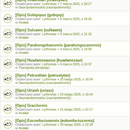
Ostatni post autor:
Lythronax
«
7 marca 2025, o 20:27
w
Sauropodomorpha (zauropodomorfy)
[Opis] Gobipipus (gobipip)
Ostatni post autor:
Lythronax
«
6 marca 2025, o 16:26
w
Avialae
[Opis] Sulcavis (sulkawis)
Ostatni post autor:
Lythronax
«
5 marca 2025, o 21:32
w
Avialae
[Opis] Parahongshanornis (parahongszanornis)
Ostatni post autor:
Lythronax
«
4 marca 2025, o 19:56
w
Avialae
[Opis] Huadanosaurus (huadanozaur)
Ostatni post autor:
Lythronax
«
4 marca 2025, o 10:37
w
Theropoda (teropody)
[Opis] Petrustitan (petrustytan)
Ostatni post autor:
Lythronax
«
25 lutego 2025, o 16:04
w
Sauropodomorpha (zauropodomorfy)
[Opis] Uriash (uriasz)
Ostatni post autor:
Lythronax
«
25 lutego 2025, o 16:04
w
Sauropodomorpha (zauropodomorfy)
[Opis] Gracilornis
Ostatni post autor:
Lythronax
«
21 lutego 2025, o 22:17
w
Avialae
[Opis] Eoconfuciusornis (eokonfuciuzornis)
Ostatni post autor:
Lythronax
«
20 lutego 2025, o 22:28
w
Avialae