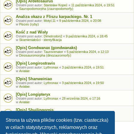
[Opis] Ardetosaurus
Ostatni post autor:
Stanisław Kopeć
«
11 października 2024, o 19:51
w
Sauropodomorpha (zauropodomorfy)
Analiza okazu z Fliszu karpackiego. Nr. 1
Ostatni post autor:
Motyl.11
«
9 października 2024, o 20:08
w
Pisces (ryby)
Kość z nad Wisły
Ostatni post autor:
Dimetrodon2
«
9 października 2024, o 18:45
w
Skamieniałości - identyfikacja
[Opis] Gondwanax (gondwanaks)
Ostatni post autor:
Taurovenator
«
5 października 2024, o 12:13
w
Dinosauromorpha (dinozauromorfy)
[Opis] Longirostravis
Ostatni post autor:
Lythronax
«
3 października 2024, o 19:51
w
Avialae
[Opis] Shanweiniao
Ostatni post autor:
Lythronax
«
3 października 2024, o 19:50
w
Avialae
[Opis] Longipteryx
Ostatni post autor:
Lythronax
«
28 września 2024, o 17:16
w
Avialae
[Opis] Shuilingornis
Ostatni post autor:
Lythronax
«
26 września 2024, o 17:53
w
Avialae
Strona ta używa plików cookies (tzw. ciasteczka)
w celach statystycznych, reklamowych oraz