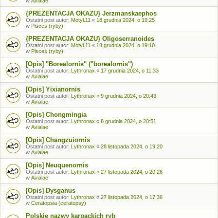
w
Avialae
{PREZENTACJA OKAZU} Jerzmanskaephos
Ostatni post autor:
Motyl.11
«
18 grudnia 2024, o 19:25
w
Pisces (ryby)
{PREZENTACJA OKAZU} Oligoserranoides
Ostatni post autor:
Motyl.11
«
18 grudnia 2024, o 19:10
w
Pisces (ryby)
[Opis] "Borealornis" ("borealornis")
Ostatni post autor:
Lythronax
«
17 grudnia 2024, o 11:33
w
Avialae
[Opis] Yixianornis
Ostatni post autor:
Lythronax
«
9 grudnia 2024, o 20:43
w
Avialae
[Opis] Chongmingia
Ostatni post autor:
Lythronax
«
8 grudnia 2024, o 20:51
w
Avialae
[Opis] Changzuiornis
Ostatni post autor:
Lythronax
«
28 listopada 2024, o 19:20
w
Avialae
[Opis] Neuquenornis
Ostatni post autor:
Lythronax
«
27 listopada 2024, o 20:26
w
Avialae
[Opis] Dysganus
Ostatni post autor:
Lythronax
«
27 listopada 2024, o 17:36
w
Ceratopsia (ceratopsy)
Polskie nazwy karpackich ryb