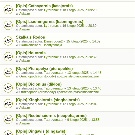
[Opis] Cathayornis (katajornis)
Ostatni post autor:
Lythronax
«
18 lutego 2025, o 09:29
w
Avialae
[Opis] Liaoningornis (liaoningornis)
Ostatni post autor:
Lythronax
«
16 lutego 2025, o 20:39
w
Avialae
Skałka z Rodos
Ostatni post autor:
Dimetrodon2
«
15 lutego 2025, o 14:52
w
Skamieniałości - identyfikacja
[Opis] Houornis
Ostatni post autor:
Lythronax
«
13 lutego 2025, o 20:32
w
Avialae
[Opis] Pteropelyx (pteropeliks)
Ostatni post autor:
Taurovenator
«
13 lutego 2025, o 14:48
w
Ornithopoda (ornitopody) i pozostałe ptasiomiedniczne
[Opis] Diclonius (diklon)
Ostatni post autor:
Taurovenator
«
13 lutego 2025, o 13:46
w
Ornithopoda (ornitopody) i pozostałe ptasiomiedniczne
[Opis] Xinghaiornis (singhajornis)
Ostatni post autor:
Lythronax
«
12 lutego 2025, o 23:04
w
Avialae
[Opis] Neobohaiornis (neopohajornis)
Ostatni post autor:
Taurovenator
«
9 lutego 2025, o 13:53
w
Avialae
[Opis] Dingavis (dingawis)