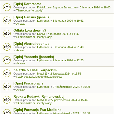
[Opis] Dornraptor
Ostatni post autor:
Kriolofozaur Szymon Jagusztyn
«
6 listopada 2024, o 18:03
w
Theropoda (teropody)
[Opis] Gansus (gansus)
Ostatni post autor:
Lythronax
«
5 listopada 2024, o 19:51
w
Avialae
Odbita kora drewna?
Ostatni post autor:
Dar13
«
4 listopada 2024, o 14:06
w
Skamieniałości - identyfikacja
[Opis] Aberratiodontus
Ostatni post autor:
Lythronax
«
3 listopada 2024, o 21:40
w
Avialae
[Opis] Yanornis (janornis)
Ostatni post autor:
Lythronax
«
2 listopada 2024, o 22:25
w
Avialae
Książka o Fliszu karpackim
Ostatni post autor:
Motyl.11
«
2 listopada 2024, o 16:58
w
Kącik początkującego dinozaurologa
[Opis] Piscivoravis
Ostatni post autor:
Lythronax
«
27 października 2024, o 19:09
w
Avialae
Rybka z Rudawki Rymanowskiej
Ostatni post autor:
Motyl.11
«
27 października 2024, o 15:44
w
Skamieniałości - identyfikacja
[Opis] Formacja Two Medicine
Ostatni post autor:
Lythronax
«
24 października 2024, o 18:08