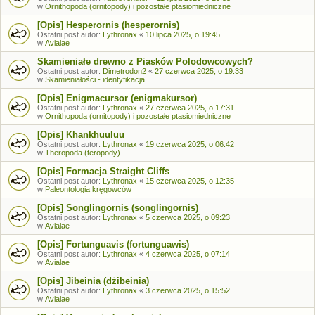
w
Ornithopoda (ornitopody) i pozostałe ptasiomiedniczne
[Opis] Hesperornis (hesperornis)
Ostatni post autor:
Lythronax
«
10 lipca 2025, o 19:45
w
Avialae
Skamieniałe drewno z Piasków Polodowcowych?
Ostatni post autor:
Dimetrodon2
«
27 czerwca 2025, o 19:33
w
Skamieniałości - identyfikacja
[Opis] Enigmacursor (enigmakursor)
Ostatni post autor:
Lythronax
«
27 czerwca 2025, o 17:31
w
Ornithopoda (ornitopody) i pozostałe ptasiomiedniczne
[Opis] Khankhuuluu
Ostatni post autor:
Lythronax
«
19 czerwca 2025, o 06:42
w
Theropoda (teropody)
[Opis] Formacja Straight Cliffs
Ostatni post autor:
Lythronax
«
15 czerwca 2025, o 12:35
w
Paleontologia kręgowców
[Opis] Songlingornis (songlingornis)
Ostatni post autor:
Lythronax
«
5 czerwca 2025, o 09:23
w
Avialae
[Opis] Fortunguavis (fortunguawis)
Ostatni post autor:
Lythronax
«
4 czerwca 2025, o 07:14
w
Avialae
[Opis] Jibeinia (dżibeinia)
Ostatni post autor:
Lythronax
«
3 czerwca 2025, o 15:52
w
Avialae