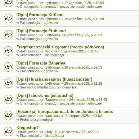
Ostatni post autor:
Lythronax
«
17 września 2025, o 18:53
w
Ornithopoda (ornitopody) i pozostałe ptasiomiedniczne
[Opis] Formacja Kirtland
Ostatni post autor:
Lythronax
«
15 września 2025, o 16:08
w
Paleontologia kręgowców
[Opis] Formacja Fruitland
Ostatni post autor:
Lythronax
«
8 września 2025, o 20:09
w
Paleontologia kręgowców
Fragment szczęki z zębami (morze północne)
Ostatni post autor:
tletocha
«
1 września 2025, o 11:49
w
Skamieniałości - identyfikacja
[Opis] Formacja Bahariya
Ostatni post autor:
Lythronax
«
30 sierpnia 2025, o 09:33
w
Paleontologia kręgowców
[Opis] Huashanosaurus (huaszanozaur)
Ostatni post autor:
Lythronax
«
28 sierpnia 2025, o 21:25
w
Sauropodomorpha (zauropodomorfy)
[Opis] Istiorachis (istiorachis)
Ostatni post autor:
Taurovenator
«
24 sierpnia 2025, o 16:48
w
Ornithopoda (ornitopody) i pozostałe ptasiomiedniczne
[Recenzja] Europasaurus: Life on Jurassic Islands
Ostatni post autor:
kaniukura
«
16 sierpnia 2025, o 03:00
w
Prehistoria w mediach
Kręgosłup?
Ostatni post autor:
Motyl.11
«
15 sierpnia 2025, o 21:57
w
Skamieniałości - identyfikacja