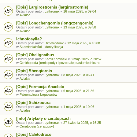
[Opis] Largirostrornis (largirostrornis)
Ostatni post autor:
Lythronax
«
16 maja 2025, o 09:04
w
Avialae
[Opis] Longchengornis (longczengornis)
Ostatni post autor:
Lythronax
«
13 maja 2025, o 09:58
w
Avialae
Ichnofosylia?
Ostatni post autor:
Dimetrodon2
«
12 maja 2025, o 18:08
w
Skamieniałości - identyfikacja
[Opis] Obelignathus
Ostatni post autor:
Kamil Kamiński
«
8 maja 2025, o 20:57
w
Ornithopoda (ornitopody) i pozostałe ptasiomiedniczne
[Opis] Shenqiornis
Ostatni post autor:
Lythronax
«
8 maja 2025, o 06:41
w
Avialae
[Opis] Formacja Anacleto
Ostatni post autor:
Lythronax
«
6 maja 2025, o 21:36
w
Paleontologia kręgowców
[Opis] Schizooura
Ostatni post autor:
Lythronax
«
1 maja 2025, o 10:06
w
Avialae
[Info] Artykuły o ceratopsach
Ostatni post autor:
Lythronax
«
27 kwietnia 2025, o 16:25
w
Ceratopsia (ceratopsy)
[Opis] Caletodraco