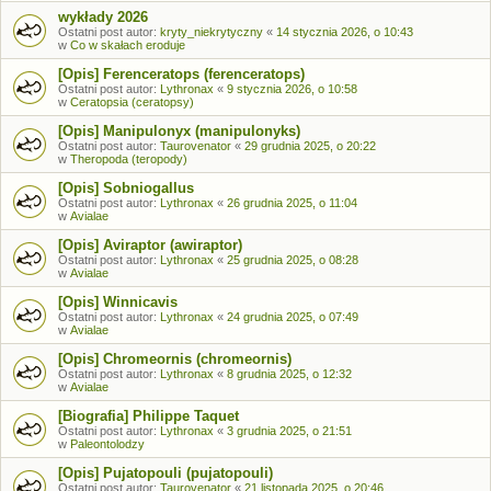
wykłady 2026
Ostatni post autor:
kryty_niekrytyczny
«
14 stycznia 2026, o 10:43
w
Co w skałach eroduje
[Opis] Ferenceratops (ferenceratops)
Ostatni post autor:
Lythronax
«
9 stycznia 2026, o 10:58
w
Ceratopsia (ceratopsy)
[Opis] Manipulonyx (manipulonyks)
Ostatni post autor:
Taurovenator
«
29 grudnia 2025, o 20:22
w
Theropoda (teropody)
[Opis] Sobniogallus
Ostatni post autor:
Lythronax
«
26 grudnia 2025, o 11:04
w
Avialae
[Opis] Aviraptor (awiraptor)
Ostatni post autor:
Lythronax
«
25 grudnia 2025, o 08:28
w
Avialae
[Opis] Winnicavis
Ostatni post autor:
Lythronax
«
24 grudnia 2025, o 07:49
w
Avialae
[Opis] Chromeornis (chromeornis)
Ostatni post autor:
Lythronax
«
8 grudnia 2025, o 12:32
w
Avialae
[Biografia] Philippe Taquet
Ostatni post autor:
Lythronax
«
3 grudnia 2025, o 21:51
w
Paleontolodzy
[Opis] Pujatopouli (pujatopouli)
Ostatni post autor:
Taurovenator
«
21 listopada 2025, o 20:46