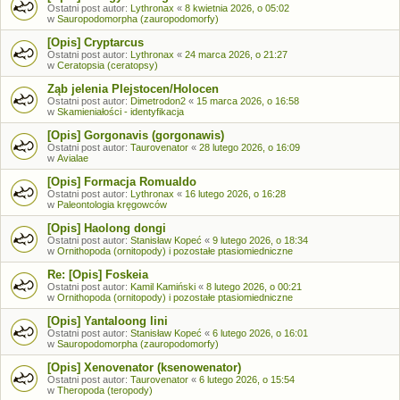
Ostatni post autor:
Lythronax
«
8 kwietnia 2026, o 05:02
w
Sauropodomorpha (zauropodomorfy)
[Opis] Cryptarcus
Ostatni post autor:
Lythronax
«
24 marca 2026, o 21:27
w
Ceratopsia (ceratopsy)
Ząb jelenia Plejstocen/Holocen
Ostatni post autor:
Dimetrodon2
«
15 marca 2026, o 16:58
w
Skamieniałości - identyfikacja
[Opis] Gorgonavis (gorgonawis)
Ostatni post autor:
Taurovenator
«
28 lutego 2026, o 16:09
w
Avialae
[Opis] Formacja Romualdo
Ostatni post autor:
Lythronax
«
16 lutego 2026, o 16:28
w
Paleontologia kręgowców
[Opis] Haolong dongi
Ostatni post autor:
Stanisław Kopeć
«
9 lutego 2026, o 18:34
w
Ornithopoda (ornitopody) i pozostałe ptasiomiedniczne
Re: [Opis] Foskeia
Ostatni post autor:
Kamil Kamiński
«
8 lutego 2026, o 00:21
w
Ornithopoda (ornitopody) i pozostałe ptasiomiedniczne
[Opis] Yantaloong lini
Ostatni post autor:
Stanisław Kopeć
«
6 lutego 2026, o 16:01
w
Sauropodomorpha (zauropodomorfy)
[Opis] Xenovenator (ksenowenator)
Ostatni post autor:
Taurovenator
«
6 lutego 2026, o 15:54
w
Theropoda (teropody)