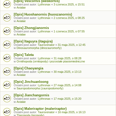
[Opis] Vescornis (weskornis)
Ostatni post autor:
Lythronax
«
3 czerwca 2025, o 15:51
w
Avialae
[Opis] Huoshanornis (huoszanornis)
Ostatni post autor:
Lythronax
«
2 czerwca 2025, o 08:25
w
Avialae
[Opis] Zhongjianornis
Ostatni post autor:
Lythronax
«
1 czerwca 2025, o 07:55
w
Avialae
[Opis] Itaguyra (itagujra)
Ostatni post autor:
Taurovenator
«
31 maja 2025, o 12:45
w
Dinosauromorpha (dinozauromorfy)
[Opis] Taleta
Ostatni post autor:
Lythronax
«
31 maja 2025, o 08:28
w
Ornithopoda (ornitopody) i pozostałe ptasiomiedniczne
[Opis] Chaoyangia
Ostatni post autor:
Lythronax
«
30 maja 2025, o 13:13
w
Avialae
[Opis] Jinchuanloong
Ostatni post autor:
Lythronax
«
27 maja 2025, o 14:08
w
Sauropodomorpha (zauropodomorfy)
[Opis] Jianchangornis
Ostatni post autor:
Lythronax
«
17 maja 2025, o 15:20
w
Avialae
[Opis] Maleriraptor (maleriraptor)
Ostatni post autor:
Taurovenator
«
16 maja 2025, o 16:13
w
Theropoda (teropody)