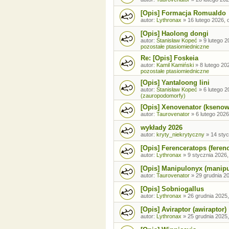
[Opis] Formacja Romualdo
autor:
Lythronax
»
16 lutego 2026, 
[Opis] Haolong dongi
autor:
Stanisław Kopeć
»
9 lutego 2
pozostałe ptasiomiedniczne
Re: [Opis] Foskeia
autor:
Kamil Kamiński
»
8 lutego 20
pozostałe ptasiomiedniczne
[Opis] Yantaloong lini
autor:
Stanisław Kopeć
»
6 lutego 2
(zauropodomorfy)
[Opis] Xenovenator (ksenow
autor:
Taurovenator
»
6 lutego 2026
wykłady 2026
autor:
kryty_niekrytyczny
»
14 styc
[Opis] Ferenceratops (feren
autor:
Lythronax
»
9 stycznia 2026,
[Opis] Manipulonyx (manip
autor:
Taurovenator
»
29 grudnia 20
[Opis] Sobniogallus
autor:
Lythronax
»
26 grudnia 2025,
[Opis] Aviraptor (awiraptor)
autor:
Lythronax
»
25 grudnia 2025,