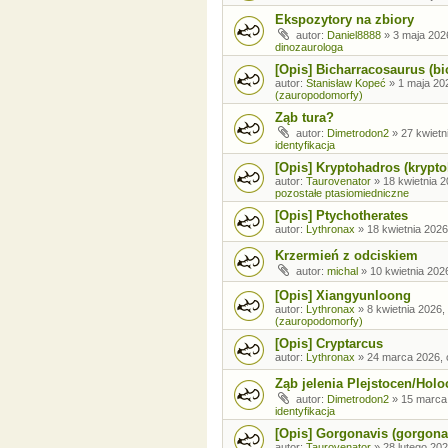
Ekspozytory na zbiory
autor:
Daniel8888
»
3 maja 202
dinozaurologa
[Opis] Bicharracosaurus (bi
autor:
Stanisław Kopeć
»
1 maja 20
(zauropodomorfy)
Ząb tura?
autor:
Dimetrodon2
»
27 kwietn
identyfikacja
[Opis] Kryptohadros (krypt
autor:
Taurovenator
»
18 kwietnia 2
pozostałe ptasiomiedniczne
[Opis] Ptychotherates
autor:
Lythronax
»
18 kwietnia 2026
Krzermień z odciskiem
autor:
michal
»
10 kwietnia 202
[Opis] Xiangyunloong
autor:
Lythronax
»
8 kwietnia 2026,
(zauropodomorfy)
[Opis] Cryptarcus
autor:
Lythronax
»
24 marca 2026, 
Ząb jelenia Plejstocen/Holo
autor:
Dimetrodon2
»
15 marca
identyfikacja
[Opis] Gorgonavis (gorgona
autor:
Taurovenator
»
28 lutego 202