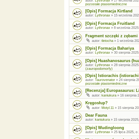
autor:
Lythronax
»
17 września 202
pozostałe ptasiomiedniczne
[Opis] Formacja Kirtland
autor:
Lythronax
»
15 września 202
[Opis] Formacja Fruitland
autor:
Lythronax
»
8 września 2025
Fragment szczęki z zębami
autor:
tletocha
»
1 września 202
[Opis] Formacja Bahariya
autor:
Lythronax
»
30 sierpnia 2025
[Opis] Huashanosaurus (hu
autor:
Lythronax
»
28 sierpnia 2025
(zauropodomorfy)
[Opis] Istiorachis (istiorachi
autor:
Taurovenator
»
24 sierpnia 2
pozostałe ptasiomiedniczne
[Recenzja] Europasaurus: Li
autor:
kaniukura
»
16 sierpnia 
Kręgosłup?
autor:
Motyl.11
»
15 sierpnia 20
Dear Fauna
autor:
kaniukura
»
15 sierpnia 2025
[Opis] Wudingloong
autor:
Lythronax
»
25 lipca 2025, o