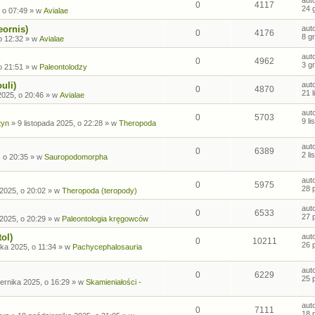
0
4117
24 
 o 07:49
» w
Avialae
eornis)
aut
0
4176
8 g
o 12:32
» w
Avialae
aut
0
4962
3 g
o 21:51
» w
Paleontolodzy
uli)
aut
0
4870
21 
2025, o 20:46
» w
Avialae
aut
0
5703
9 l
tyn
»
9 listopada 2025, o 22:28
» w
Theropoda
aut
0
6389
2 l
, o 20:35
» w
Sauropodomorpha
aut
0
5975
28 
2025, o 20:02
» w
Theropoda (teropody)
aut
0
6533
27 
2025, o 20:29
» w
Paleontologia kręgowców
ol)
aut
0
10211
26 
ka 2025, o 11:34
» w
Pachycephalosauria
aut
0
6229
25 
ernika 2025, o 16:29
» w
Skamieniałości -
aut
0
7111
18 