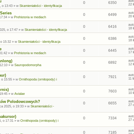
u
aut
0
6350
22 
, o 13:43
» w
Skamieniałości - identyfikacja
Series
aut
0
6499
20 
17:34
» w
Prehistoria w mediach
aut
0
6416
18 
2025, o 17:47
» w
Skamieniałości - identyfikacja
aut
0
6386
18 
 o 15:32
» w
Skamieniałości - identyfikacja
e
aut
0
6445
17 
01:42
» w
Prehistoria w mediach
anlong)
aut
0
6892
12 
 12:10
» w
Sauropodomorpha
aur)
aut
0
7921
11 
, o 15:55
» w
Ornithopoda (ornitopody) i
rnis)
aut
0
7603
10 
 19:45
» w
Avialae
sków Polodowcowych?
aut
0
6655
27 
ca 2025, o 19:33
» w
Skamieniałości -
makursor)
aut
0
7334
27 
, o 17:31
» w
Ornithopoda (ornitopody) i
aut
0
7185
19 