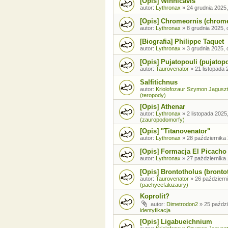
[Opis] Winnicavis
autor:
Lythronax
»
24 grudnia 2025,
[Opis] Chromeornis (chrom
autor:
Lythronax
»
8 grudnia 2025, 
[Biografia] Philippe Taquet
autor:
Lythronax
»
3 grudnia 2025, 
[Opis] Pujatopouli (pujatopo
autor:
Taurovenator
»
21 listopada 
Salfitichnus
autor:
Kriolofozaur Szymon Jagusz
(teropody)
[Opis] Athenar
autor:
Lythronax
»
2 listopada 2025
(zauropodomorfy)
[Opis] "Titanovenator"
autor:
Lythronax
»
28 października 
[Opis] Formacja El Picacho
autor:
Lythronax
»
27 października 
[Opis] Brontotholus (brontot
autor:
Taurovenator
»
26 październi
(pachycefalozaury)
Koprolit?
autor:
Dimetrodon2
»
25 paździ
identyfikacja
[Opis] Ligabueichnium