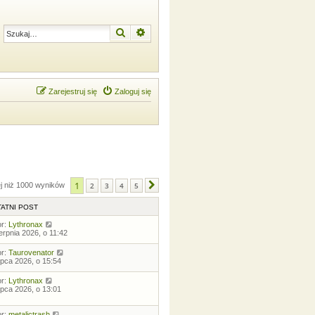
Szukaj
Wyszukiwanie zaawansowane
Zarejestruj się
Zaloguj się
1
ej niż 1000 wyników
2
3
4
5
Następna
ATNI POST
or:
Lythronax
ierpnia 2026, o 11:42
or:
Taurovenator
lipca 2026, o 15:54
or:
Lythronax
lipca 2026, o 13:01
or:
metalictrash