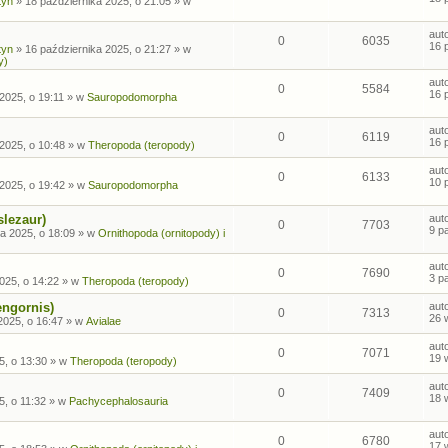
tyn
»
18 października 2025, o 21:05
» w
aut
0
6035
16 
tyn
»
16 października 2025, o 21:27
» w
y)
aut
0
5584
16 
2025, o 19:11
» w
Sauropodomorpha
aut
0
6119
16 
2025, o 10:48
» w
Theropoda (teropody)
aut
0
6133
10 
2025, o 19:42
» w
Sauropodomorpha
slezaur)
aut
0
7703
9 p
a 2025, o 18:09
» w
Ornithopoda (ornitopody) i
aut
0
7690
3 p
025, o 14:22
» w
Theropoda (teropody)
engornis)
aut
0
7313
26 
2025, o 16:47
» w
Avialae
aut
0
7071
19 
5, o 13:30
» w
Theropoda (teropody)
aut
0
7409
18 
5, o 11:32
» w
Pachycephalosauria
aut
0
6780
17 