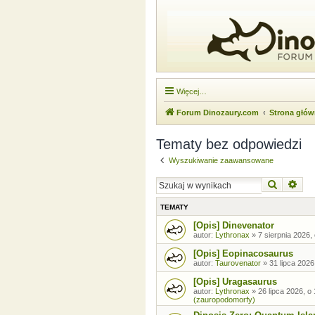
Więcej…
Forum Dinozaury.com
Strona głó
Tematy bez odpowiedzi
Wyszukiwanie zaawansowane
Szukaj
Wysz
TEMATY
[Opis] Dinevenator
autor:
Lythronax
»
7 sierpnia 2026,
[Opis] Eopinacosaurus
autor:
Taurovenator
»
31 lipca 2026
[Opis] Uragasaurus
autor:
Lythronax
»
26 lipca 2026, o
(zauropodomorfy)