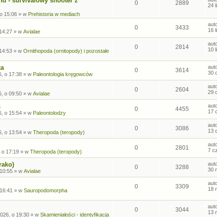
nd - survivalowy shooter z
0
2889
24 
 o 15:06
» w
Prehistoria w mediach
aut
0
3433
16 
 14:27
» w
Avialae
aut
0
2814
10 
 14:53
» w
Ornithopoda (ornitopody) i pozostałe
ta
aut
0
3614
30 
, o 17:38
» w
Paleontologia kręgowców
aut
0
2604
29 
, o 09:50
» w
Avialae
s
aut
0
4455
17 
, o 15:54
» w
Paleontolodzy
aut
0
3086
13 
, o 13:54
» w
Theropoda (teropody)
aut
0
2801
7 c
 o 17:19
» w
Theropoda (teropody)
rako)
aut
0
3288
30 
 10:55
» w
Avialae
aut
0
3309
18 
 16:41
» w
Sauropodomorpha
aut
0
3044
13 
026, o 19:30
» w
Skamieniałości - identyfikacja