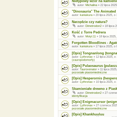
Nietypowy wzór na kamieni
autor:
Michalina
»
22 lipca 2025
"Dinosauria" The Animated 
autor:
kaniukura
»
20 lipca 2025, o 
Narzędzie czy natura?
autor:
Dimetrodon2
»
18 lipca 
Kość z Torre Pedrera
autor:
Motyl.11
»
18 lipca 2025,
Forgotten Bloodlines - Agat
autor:
kaniukura
»
17 lipca 2025, o 
[Opis] Tongnanlong (tongn
autor:
Lythronax
»
12 lipca 2025, o
(zauropodomorfy)
[Opis] Pulaosaurus (pulaoz
autor:
Taurovenator
»
11 lipca 2025
pozostałe ptasiomiedniczne
[Opis] Hesperornis (hespero
autor:
Lythronax
»
10 lipca 2025, o
Skamieniałe drewno z Pia
autor:
Dimetrodon2
»
27 czerw
identyfikacja
[Opis] Enigmacursor (enig
autor:
Lythronax
»
27 czerwca 2025
pozostałe ptasiomiedniczne
[Opis] Khankhuuluu