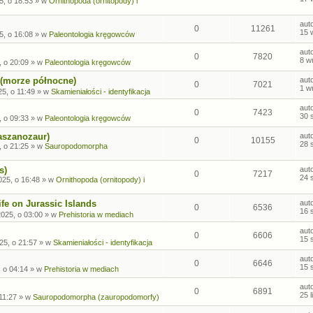
5, o 18:53
» w
Ornithopoda (ornitopody) i
aut
0
11261
15 
5, o 16:08
» w
Paleontologia kręgowców
aut
0
7820
8 w
, o 20:09
» w
Paleontologia kręgowców
 (morze północne)
aut
0
7021
1 w
5, o 11:49
» w
Skamieniałości - identyfikacja
aut
0
7423
30 
, o 09:33
» w
Paleontologia kręgowców
aszanozaur)
aut
0
10155
28 
, o 21:25
» w
Sauropodomorpha
s)
aut
0
7217
24 
025, o 16:48
» w
Ornithopoda (ornitopody) i
fe on Jurassic Islands
aut
0
6536
16 
2025, o 03:00
» w
Prehistoria w mediach
aut
0
6606
15 
25, o 21:57
» w
Skamieniałości - identyfikacja
aut
0
6646
15 
, o 04:14
» w
Prehistoria w mediach
aut
0
6891
25 
 11:27
» w
Sauropodomorpha (zauropodomorfy)