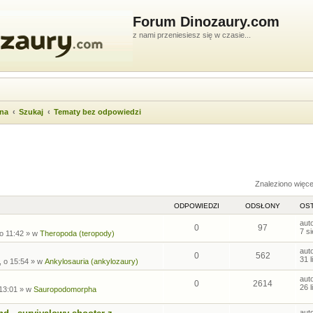
Forum Dinozaury.com
z nami przeniesiesz się w czasie...
wna
Szukaj
Tematy bez odpowiedzi
ukiwanie zaawansowane
Znaleziono więc
ODPOWIEDZI
ODSŁONY
OST
aut
0
97
7 s
 o 11:42
» w
Theropoda (teropody)
aut
0
562
31 
, o 15:54
» w
Ankylosauria (ankylozaury)
aut
0
2614
26 
 13:01
» w
Sauropodomorpha
aut