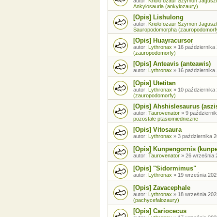
autor:
Kriolofozaur Szymon Jagusz
Ankylosauria (ankylozaury)
[Opis] Lishulong
autor:
Kriolofozaur Szymon Jagusz
Sauropodomorpha (zauropodomorf
[Opis] Huayracursor
autor:
Lythronax
»
16 października 
(zauropodomorfy)
[Opis] Anteavis (anteawis)
autor:
Lythronax
»
16 października 
[Opis] Utetitan
autor:
Lythronax
»
10 października 
(zauropodomorfy)
[Opis] Ahshislesaurus (aszi
autor:
Taurovenator
»
9 październik
pozostałe ptasiomiedniczne
[Opis] Vitosaura
autor:
Lythronax
»
3 października 2
[Opis] Kunpengornis (kunp
autor:
Taurovenator
»
26 września 
[Opis] "Sidormimus"
autor:
Lythronax
»
19 września 202
[Opis] Zavacephale
autor:
Lythronax
»
18 września 202
(pachycefalozaury)
[Opis] Cariocecus