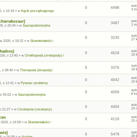
aut
0
4498
3 m
6, o 10:18
» w
Kącik początkującego
charrakozaur)
aut
0
3487
1 m
26, o 20:34
» w
Sauropodomorpha
aut
0
3235
27 
ia 2026, o 18:32
» w
Skamieniałości -
ohadros)
aut
0
4618
18 
026, o 13:40
» w
Ornithopoda (ornitopody) i
aut
0
3376
18 
, o 08:40
» w
Theropoda (teropody)
aut
0
4042
10 
6, o 12:41
» w
Pytania i problemy
aut
0
4059
8 k
 o 05:02
» w
Sauropodomorpha
aut
0
4404
24 
o 21:27
» w
Ceratopsia (ceratopsy)
cen
aut
0
4116
15 
 2026, o 16:58
» w
Skamieniałości -
wis)
aut
0
5479
28 
6, o 16:09
» w
Avialae