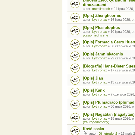
Dinosis Zero: Quantum Isla
dinozaurami
autor:
metalictrash
»
24 lipca 2026,
[Opis] Zhengheornis
autor:
Lythronax
»
16 lipca 2026, o
[Opis] Plesiolophus
autor:
Lythronax
»
10 lipca 2026, o
ptasiomiedniczne
[Opis] Formacja Cerro Huer
autor:
Lythronax
»
30 czerwca 2026
[Opis] Jamninkaornis
autor:
Lythronax
»
29 czerwca 2026
[Biografia] Hans-Dieter Sue
autor:
Lythronax
»
17 czerwca 2026
[Opis] Jian
autor:
Lythronax
»
13 czerwca 2026
[Opis] Kank
autor:
Lythronax
»
7 czerwca 2026,
[Opis] Plumadraco (plumad
autor:
Lythronax
»
30 maja 2026, o
[Opis] Nagatitan (nagatytan)
autor:
Lythronax
»
18 maja 2026, o
(zauropodomorfy)
Kość ssaka
autor:
Dimetrodon2
»
13 maja 2