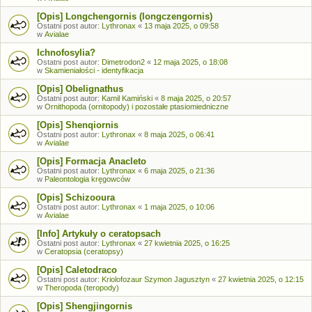
[Opis] Longchengornis (longczengornis)
Ostatni post autor:
Lythronax
«
13 maja 2025, o 09:58
w
Avialae
Ichnofosylia?
Ostatni post autor:
Dimetrodon2
«
12 maja 2025, o 18:08
w
Skamieniałości - identyfikacja
[Opis] Obelignathus
Ostatni post autor:
Kamil Kamiński
«
8 maja 2025, o 20:57
w
Ornithopoda (ornitopody) i pozostałe ptasiomiedniczne
[Opis] Shenqiornis
Ostatni post autor:
Lythronax
«
8 maja 2025, o 06:41
w
Avialae
[Opis] Formacja Anacleto
Ostatni post autor:
Lythronax
«
6 maja 2025, o 21:36
w
Paleontologia kręgowców
[Opis] Schizooura
Ostatni post autor:
Lythronax
«
1 maja 2025, o 10:06
w
Avialae
[Info] Artykuły o ceratopsach
Ostatni post autor:
Lythronax
«
27 kwietnia 2025, o 16:25
w
Ceratopsia (ceratopsy)
[Opis] Caletodraco
Ostatni post autor:
Kriolofozaur Szymon Jagusztyn
«
27 kwietnia 2025, o 12:15
w
Theropoda (teropody)
[Opis] Shengjingornis