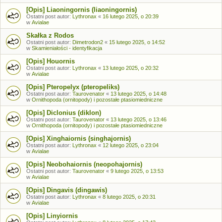
[Opis] Liaoningornis (liaoningornis)
Ostatni post autor:
Lythronax
«
16 lutego 2025, o 20:39
w
Avialae
Skałka z Rodos
Ostatni post autor:
Dimetrodon2
«
15 lutego 2025, o 14:52
w
Skamieniałości - identyfikacja
[Opis] Houornis
Ostatni post autor:
Lythronax
«
13 lutego 2025, o 20:32
w
Avialae
[Opis] Pteropelyx (pteropeliks)
Ostatni post autor:
Taurovenator
«
13 lutego 2025, o 14:48
w
Ornithopoda (ornitopody) i pozostałe ptasiomiedniczne
[Opis] Diclonius (diklon)
Ostatni post autor:
Taurovenator
«
13 lutego 2025, o 13:46
w
Ornithopoda (ornitopody) i pozostałe ptasiomiedniczne
[Opis] Xinghaiornis (singhajornis)
Ostatni post autor:
Lythronax
«
12 lutego 2025, o 23:04
w
Avialae
[Opis] Neobohaiornis (neopohajornis)
Ostatni post autor:
Taurovenator
«
9 lutego 2025, o 13:53
w
Avialae
[Opis] Dingavis (dingawis)
Ostatni post autor:
Lythronax
«
8 lutego 2025, o 20:31
w
Avialae
[Opis] Linyiornis