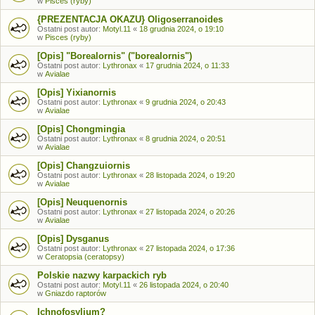
w
Pisces (ryby)
{PREZENTACJA OKAZU} Oligoserranoides
Ostatni post autor:
Motyl.11
«
18 grudnia 2024, o 19:10
w
Pisces (ryby)
[Opis] "Borealornis" ("borealornis")
Ostatni post autor:
Lythronax
«
17 grudnia 2024, o 11:33
w
Avialae
[Opis] Yixianornis
Ostatni post autor:
Lythronax
«
9 grudnia 2024, o 20:43
w
Avialae
[Opis] Chongmingia
Ostatni post autor:
Lythronax
«
8 grudnia 2024, o 20:51
w
Avialae
[Opis] Changzuiornis
Ostatni post autor:
Lythronax
«
28 listopada 2024, o 19:20
w
Avialae
[Opis] Neuquenornis
Ostatni post autor:
Lythronax
«
27 listopada 2024, o 20:26
w
Avialae
[Opis] Dysganus
Ostatni post autor:
Lythronax
«
27 listopada 2024, o 17:36
w
Ceratopsia (ceratopsy)
Polskie nazwy karpackich ryb
Ostatni post autor:
Motyl.11
«
26 listopada 2024, o 20:40
w
Gniazdo raptorów
Ichnofosylium?