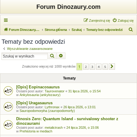
Forum Dinozaury.com
Zarejestruj się
Zaloguj się
S
Forum Dinozaury.com
Strona główna
Szukaj
Tematy bez odpowiedzi
z
Tematy bez odpowiedzi
u
Wyszukiwanie zaawansowane
k
Szukaj
Wyszukiwanie zaawansowane
a
1
j
Znaleziono więcej niż 1000 wyników
2
3
4
5
Następna
Tematy
[Opis] Eopinacosaurus
Ostatni post autor:
Taurovenator
«
31 lipca 2026, o 15:54
w
Ankylosauria (ankylozaury)
[Opis] Uragasaurus
Ostatni post autor:
Lythronax
«
26 lipca 2026, o 13:01
w
Sauropodomorpha (zauropodomorfy)
Dinosis Zero: Quantum Island - survivalowy shooter z
dinozaurami
Ostatni post autor:
metalictrash
«
24 lipca 2026, o 15:06
w
Prehistoria w mediach