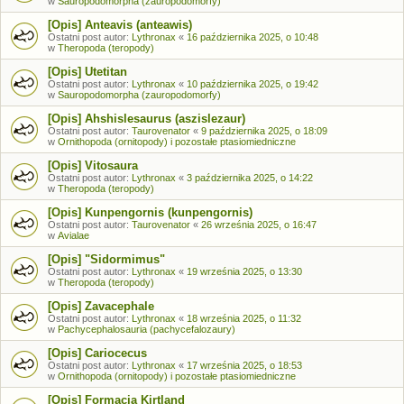
w
Sauropodomorpha (zauropodomorfy)
[Opis] Anteavis (anteawis)
Ostatni post autor:
Lythronax
«
16 października 2025, o 10:48
w
Theropoda (teropody)
[Opis] Utetitan
Ostatni post autor:
Lythronax
«
10 października 2025, o 19:42
w
Sauropodomorpha (zauropodomorfy)
[Opis] Ahshislesaurus (aszislezaur)
Ostatni post autor:
Taurovenator
«
9 października 2025, o 18:09
w
Ornithopoda (ornitopody) i pozostałe ptasiomiedniczne
[Opis] Vitosaura
Ostatni post autor:
Lythronax
«
3 października 2025, o 14:22
w
Theropoda (teropody)
[Opis] Kunpengornis (kunpengornis)
Ostatni post autor:
Taurovenator
«
26 września 2025, o 16:47
w
Avialae
[Opis] "Sidormimus"
Ostatni post autor:
Lythronax
«
19 września 2025, o 13:30
w
Theropoda (teropody)
[Opis] Zavacephale
Ostatni post autor:
Lythronax
«
18 września 2025, o 11:32
w
Pachycephalosauria (pachycefalozaury)
[Opis] Cariocecus
Ostatni post autor:
Lythronax
«
17 września 2025, o 18:53
w
Ornithopoda (ornitopody) i pozostałe ptasiomiedniczne
[Opis] Formacja Kirtland