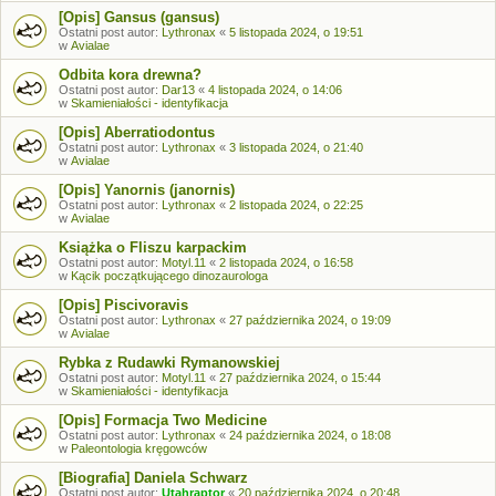
[Opis] Gansus (gansus)
Ostatni post autor:
Lythronax
«
5 listopada 2024, o 19:51
w
Avialae
Odbita kora drewna?
Ostatni post autor:
Dar13
«
4 listopada 2024, o 14:06
w
Skamieniałości - identyfikacja
[Opis] Aberratiodontus
Ostatni post autor:
Lythronax
«
3 listopada 2024, o 21:40
w
Avialae
[Opis] Yanornis (janornis)
Ostatni post autor:
Lythronax
«
2 listopada 2024, o 22:25
w
Avialae
Książka o Fliszu karpackim
Ostatni post autor:
Motyl.11
«
2 listopada 2024, o 16:58
w
Kącik początkującego dinozaurologa
[Opis] Piscivoravis
Ostatni post autor:
Lythronax
«
27 października 2024, o 19:09
w
Avialae
Rybka z Rudawki Rymanowskiej
Ostatni post autor:
Motyl.11
«
27 października 2024, o 15:44
w
Skamieniałości - identyfikacja
[Opis] Formacja Two Medicine
Ostatni post autor:
Lythronax
«
24 października 2024, o 18:08
w
Paleontologia kręgowców
[Biografia] Daniela Schwarz
Ostatni post autor:
Utahraptor
«
20 października 2024, o 20:48