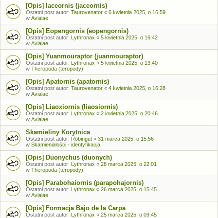
[Opis] Iaceornis (jaceornis)
Ostatni post autor:
Taurovenator
«
6 kwietnia 2025, o 16:59
w
Avialae
[Opis] Eopengornis (eopengornis)
Ostatni post autor:
Lythronax
«
5 kwietnia 2025, o 16:42
w
Avialae
[Opis] Yuanmouraptor (juanmouraptor)
Ostatni post autor:
Lythronax
«
5 kwietnia 2025, o 13:40
w
Theropoda (teropody)
[Opis] Apatornis (apatornis)
Ostatni post autor:
Taurovenator
«
4 kwietnia 2025, o 16:28
w
Avialae
[Opis] Liaoxiornis (liaosiornis)
Ostatni post autor:
Lythronax
«
2 kwietnia 2025, o 20:46
w
Avialae
Skamieliny Korytnica
Ostatni post autor:
Robingut
«
31 marca 2025, o 15:56
w
Skamieniałości - identyfikacja
[Opis] Duonychus (duonych)
Ostatni post autor:
Lythronax
«
28 marca 2025, o 22:01
w
Theropoda (teropody)
[Opis] Parabohaiornis (parapohajornis)
Ostatni post autor:
Lythronax
«
26 marca 2025, o 15:45
w
Avialae
[Opis] Formacja Bajo de la Carpa
Ostatni post autor:
Lythronax
«
25 marca 2025, o 09:45