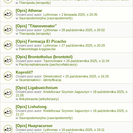
w
Theropoda (teropody)
[Opis] Athenar
Ostatni post autor:
Lythronax
«
2 listopada 2025, o 20:35
w
Sauropodomorpha (zauropodomorfy)
[Opis] "Titanovenator"
Ostatni post autor:
Lythronax
«
28 października 2025, o 20:02
w
Theropoda (teropody)
[Opis] Formacja El Picacho
Ostatni post autor:
Lythronax
«
27 października 2025, o 20:29
w
Paleontologia kręgowców
[Opis] Brontotholus (brontotol)
Ostatni post autor:
Taurovenator
«
26 października 2025, o 11:34
w
Pachycephalosauria (pachycefalozaury)
Koprolit?
Ostatni post autor:
Dimetrodon2
«
25 października 2025, o 16:29
w
Skamieniałości - identyfikacja
[Opis] Ligabueichnium
Ostatni post autor:
Kriolofozaur Szymon Jagusztyn
«
18 października 2025, o
21:05
w
Ankylosauria (ankylozaury)
[Opis] Lishulong
Ostatni post autor:
Kriolofozaur Szymon Jagusztyn
«
16 października 2025, o
21:27
w
Sauropodomorpha (zauropodomorfy)
[Opis] Huayracursor
Ostatni post autor:
Lythronax
«
16 października 2025, o 19:11