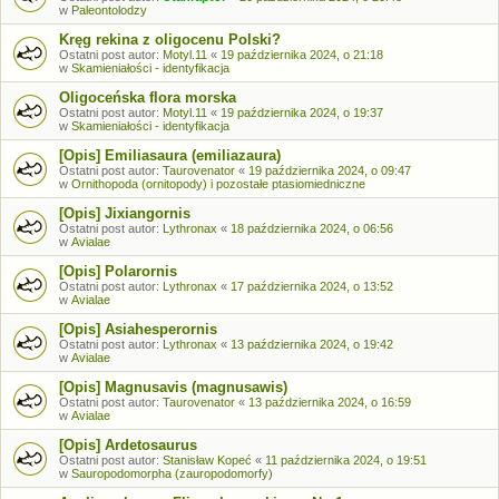
w
Paleontolodzy
Kręg rekina z oligocenu Polski?
Ostatni post autor:
Motyl.11
«
19 października 2024, o 21:18
w
Skamieniałości - identyfikacja
Oligoceńska flora morska
Ostatni post autor:
Motyl.11
«
19 października 2024, o 19:37
w
Skamieniałości - identyfikacja
[Opis] Emiliasaura (emiliazaura)
Ostatni post autor:
Taurovenator
«
19 października 2024, o 09:47
w
Ornithopoda (ornitopody) i pozostałe ptasiomiedniczne
[Opis] Jixiangornis
Ostatni post autor:
Lythronax
«
18 października 2024, o 06:56
w
Avialae
[Opis] Polarornis
Ostatni post autor:
Lythronax
«
17 października 2024, o 13:52
w
Avialae
[Opis] Asiahesperornis
Ostatni post autor:
Lythronax
«
13 października 2024, o 19:42
w
Avialae
[Opis] Magnusavis (magnusawis)
Ostatni post autor:
Taurovenator
«
13 października 2024, o 16:59
w
Avialae
[Opis] Ardetosaurus
Ostatni post autor:
Stanisław Kopeć
«
11 października 2024, o 19:51
w
Sauropodomorpha (zauropodomorfy)