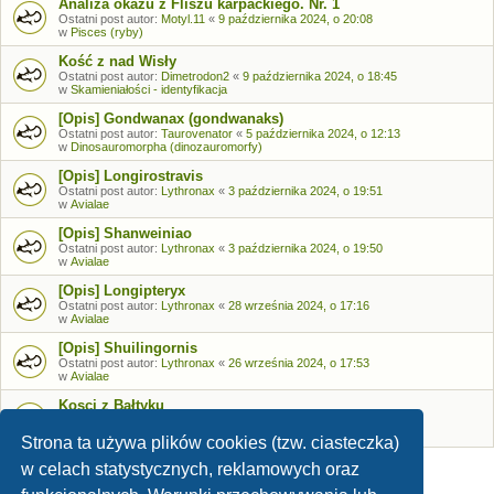
Analiza okazu z Fliszu karpackiego. Nr. 1
Ostatni post autor:
Motyl.11
«
9 października 2024, o 20:08
w
Pisces (ryby)
Kość z nad Wisły
Ostatni post autor:
Dimetrodon2
«
9 października 2024, o 18:45
w
Skamieniałości - identyfikacja
[Opis] Gondwanax (gondwanaks)
Ostatni post autor:
Taurovenator
«
5 października 2024, o 12:13
w
Dinosauromorpha (dinozauromorfy)
[Opis] Longirostravis
Ostatni post autor:
Lythronax
«
3 października 2024, o 19:51
w
Avialae
[Opis] Shanweiniao
Ostatni post autor:
Lythronax
«
3 października 2024, o 19:50
w
Avialae
[Opis] Longipteryx
Ostatni post autor:
Lythronax
«
28 września 2024, o 17:16
w
Avialae
[Opis] Shuilingornis
Ostatni post autor:
Lythronax
«
26 września 2024, o 17:53
w
Avialae
Kosci z Bałtyku
Ostatni post autor:
Bozia
«
26 września 2024, o 09:05
w
Skamieniałości - identyfikacja
Strona ta używa plików cookies (tzw. ciasteczka)
w celach statystycznych, reklamowych oraz