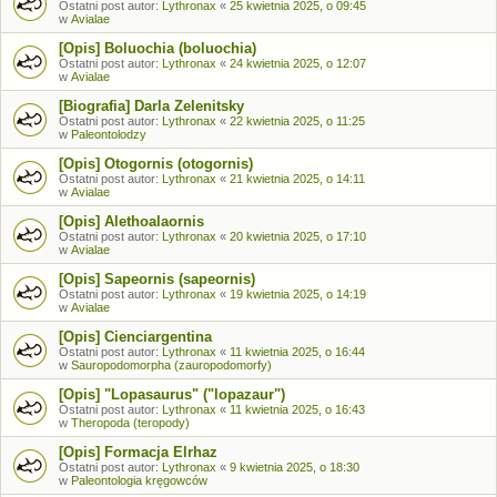
Ostatni post autor:
Lythronax
«
25 kwietnia 2025, o 09:45
w
Avialae
[Opis] Boluochia (boluochia)
Ostatni post autor:
Lythronax
«
24 kwietnia 2025, o 12:07
w
Avialae
[Biografia] Darla Zelenitsky
Ostatni post autor:
Lythronax
«
22 kwietnia 2025, o 11:25
w
Paleontolodzy
[Opis] Otogornis (otogornis)
Ostatni post autor:
Lythronax
«
21 kwietnia 2025, o 14:11
w
Avialae
[Opis] Alethoalaornis
Ostatni post autor:
Lythronax
«
20 kwietnia 2025, o 17:10
w
Avialae
[Opis] Sapeornis (sapeornis)
Ostatni post autor:
Lythronax
«
19 kwietnia 2025, o 14:19
w
Avialae
[Opis] Cienciargentina
Ostatni post autor:
Lythronax
«
11 kwietnia 2025, o 16:44
w
Sauropodomorpha (zauropodomorfy)
[Opis] "Lopasaurus" ("lopazaur")
Ostatni post autor:
Lythronax
«
11 kwietnia 2025, o 16:43
w
Theropoda (teropody)
[Opis] Formacja Elrhaz
Ostatni post autor:
Lythronax
«
9 kwietnia 2025, o 18:30
w
Paleontologia kręgowców