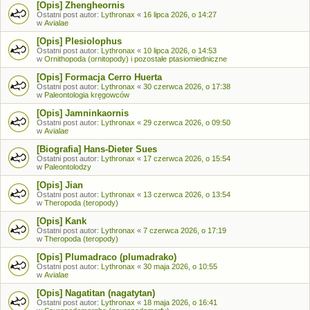
[Opis] Zhengheornis
Ostatni post autor:
Lythronax
«
16 lipca 2026, o 14:27
w
Avialae
[Opis] Plesiolophus
Ostatni post autor:
Lythronax
«
10 lipca 2026, o 14:53
w
Ornithopoda (ornitopody) i pozostałe ptasiomiedniczne
[Opis] Formacja Cerro Huerta
Ostatni post autor:
Lythronax
«
30 czerwca 2026, o 17:38
w
Paleontologia kręgowców
[Opis] Jamninkaornis
Ostatni post autor:
Lythronax
«
29 czerwca 2026, o 09:50
w
Avialae
[Biografia] Hans-Dieter Sues
Ostatni post autor:
Lythronax
«
17 czerwca 2026, o 15:54
w
Paleontolodzy
[Opis] Jian
Ostatni post autor:
Lythronax
«
13 czerwca 2026, o 13:54
w
Theropoda (teropody)
[Opis] Kank
Ostatni post autor:
Lythronax
«
7 czerwca 2026, o 17:19
w
Theropoda (teropody)
[Opis] Plumadraco (plumadrako)
Ostatni post autor:
Lythronax
«
30 maja 2026, o 10:55
w
Avialae
[Opis] Nagatitan (nagatytan)
Ostatni post autor:
Lythronax
«
18 maja 2026, o 16:41