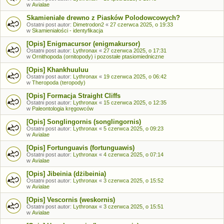
w
Avialae
Skamieniałe drewno z Piasków Polodowcowych?
Ostatni post autor:
Dimetrodon2
«
27 czerwca 2025, o 19:33
w
Skamieniałości - identyfikacja
[Opis] Enigmacursor (enigmakursor)
Ostatni post autor:
Lythronax
«
27 czerwca 2025, o 17:31
w
Ornithopoda (ornitopody) i pozostałe ptasiomiedniczne
[Opis] Khankhuuluu
Ostatni post autor:
Lythronax
«
19 czerwca 2025, o 06:42
w
Theropoda (teropody)
[Opis] Formacja Straight Cliffs
Ostatni post autor:
Lythronax
«
15 czerwca 2025, o 12:35
w
Paleontologia kręgowców
[Opis] Songlingornis (songlingornis)
Ostatni post autor:
Lythronax
«
5 czerwca 2025, o 09:23
w
Avialae
[Opis] Fortunguavis (fortunguawis)
Ostatni post autor:
Lythronax
«
4 czerwca 2025, o 07:14
w
Avialae
[Opis] Jibeinia (dżibeinia)
Ostatni post autor:
Lythronax
«
3 czerwca 2025, o 15:52
w
Avialae
[Opis] Vescornis (weskornis)
Ostatni post autor:
Lythronax
«
3 czerwca 2025, o 15:51
w
Avialae