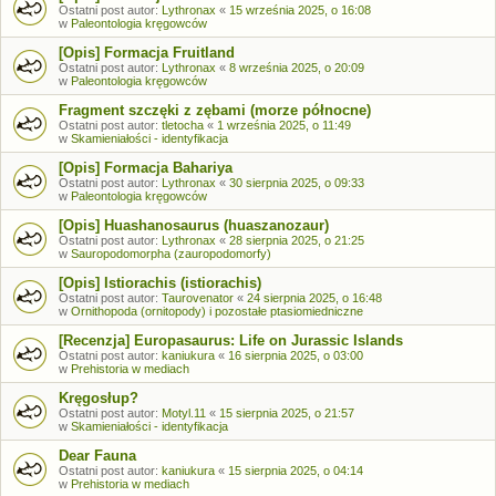
Ostatni post autor:
Lythronax
«
15 września 2025, o 16:08
w
Paleontologia kręgowców
[Opis] Formacja Fruitland
Ostatni post autor:
Lythronax
«
8 września 2025, o 20:09
w
Paleontologia kręgowców
Fragment szczęki z zębami (morze północne)
Ostatni post autor:
tletocha
«
1 września 2025, o 11:49
w
Skamieniałości - identyfikacja
[Opis] Formacja Bahariya
Ostatni post autor:
Lythronax
«
30 sierpnia 2025, o 09:33
w
Paleontologia kręgowców
[Opis] Huashanosaurus (huaszanozaur)
Ostatni post autor:
Lythronax
«
28 sierpnia 2025, o 21:25
w
Sauropodomorpha (zauropodomorfy)
[Opis] Istiorachis (istiorachis)
Ostatni post autor:
Taurovenator
«
24 sierpnia 2025, o 16:48
w
Ornithopoda (ornitopody) i pozostałe ptasiomiedniczne
[Recenzja] Europasaurus: Life on Jurassic Islands
Ostatni post autor:
kaniukura
«
16 sierpnia 2025, o 03:00
w
Prehistoria w mediach
Kręgosłup?
Ostatni post autor:
Motyl.11
«
15 sierpnia 2025, o 21:57
w
Skamieniałości - identyfikacja
Dear Fauna
Ostatni post autor:
kaniukura
«
15 sierpnia 2025, o 04:14
w
Prehistoria w mediach