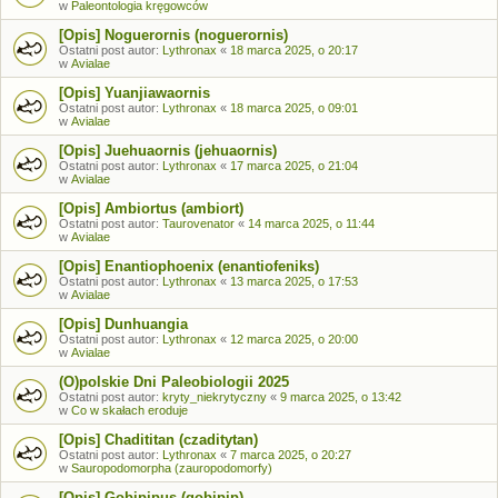
w
Paleontologia kręgowców
[Opis] Noguerornis (noguerornis)
Ostatni post autor:
Lythronax
«
18 marca 2025, o 20:17
w
Avialae
[Opis] Yuanjiawaornis
Ostatni post autor:
Lythronax
«
18 marca 2025, o 09:01
w
Avialae
[Opis] Juehuaornis (jehuaornis)
Ostatni post autor:
Lythronax
«
17 marca 2025, o 21:04
w
Avialae
[Opis] Ambiortus (ambiort)
Ostatni post autor:
Taurovenator
«
14 marca 2025, o 11:44
w
Avialae
[Opis] Enantiophoenix (enantiofeniks)
Ostatni post autor:
Lythronax
«
13 marca 2025, o 17:53
w
Avialae
[Opis] Dunhuangia
Ostatni post autor:
Lythronax
«
12 marca 2025, o 20:00
w
Avialae
(O)polskie Dni Paleobiologii 2025
Ostatni post autor:
kryty_niekrytyczny
«
9 marca 2025, o 13:42
w
Co w skałach eroduje
[Opis] Chadititan (czaditytan)
Ostatni post autor:
Lythronax
«
7 marca 2025, o 20:27
w
Sauropodomorpha (zauropodomorfy)
[Opis] Gobipipus (gobipip)