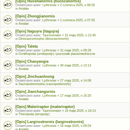
[Opis] Huoshanornis (huoszanornis)
Ostatni post autor:
Lythronax
«
2 czerwca 2025, o 08:25
w
Avialae
[Opis] Zhongjianornis
Ostatni post autor:
Lythronax
«
1 czerwca 2025, o 07:55
w
Avialae
[Opis] Itaguyra (itagujra)
Ostatni post autor:
Taurovenator
«
31 maja 2025, o 12:45
w
Dinosauromorpha (dinozauromorfy)
[Opis] Taleta
Ostatni post autor:
Lythronax
«
31 maja 2025, o 08:28
w
Ornithopoda (ornitopody) i pozostałe ptasiomiedniczne
[Opis] Chaoyangia
Ostatni post autor:
Lythronax
«
30 maja 2025, o 13:13
w
Avialae
[Opis] Jinchuanloong
Ostatni post autor:
Lythronax
«
27 maja 2025, o 14:08
w
Sauropodomorpha (zauropodomorfy)
[Opis] Jianchangornis
Ostatni post autor:
Lythronax
«
17 maja 2025, o 15:20
w
Avialae
[Opis] Maleriraptor (maleriraptor)
Ostatni post autor:
Taurovenator
«
16 maja 2025, o 16:13
w
Theropoda (teropody)
[Opis] Largirostrornis (largirostrornis)
Ostatni post autor:
Lythronax
«
16 maja 2025, o 09:04
w
Avialae