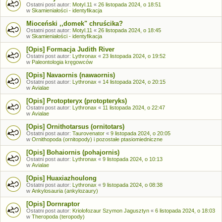
Ostatni post autor:
Motyl.11
«
26 listopada 2024, o 18:51
w
Skamieniałości - identyfikacja
Mioceński ,,domek" chruścika?
Ostatni post autor:
Motyl.11
«
26 listopada 2024, o 18:45
w
Skamieniałości - identyfikacja
[Opis] Formacja Judith River
Ostatni post autor:
Lythronax
«
23 listopada 2024, o 19:52
w
Paleontologia kręgowców
[Opis] Navaornis (nawaornis)
Ostatni post autor:
Lythronax
«
14 listopada 2024, o 20:15
w
Avialae
[Opis] Protopteryx (protopteryks)
Ostatni post autor:
Lythronax
«
11 listopada 2024, o 22:47
w
Avialae
[Opis] Ornithotarsus (ornitotars)
Ostatni post autor:
Taurovenator
«
9 listopada 2024, o 20:05
w
Ornithopoda (ornitopody) i pozostałe ptasiomiedniczne
[Opis] Bohaiornis (pohajornis)
Ostatni post autor:
Lythronax
«
9 listopada 2024, o 10:13
w
Avialae
[Opis] Huaxiazhoulong
Ostatni post autor:
Lythronax
«
9 listopada 2024, o 08:38
w
Ankylosauria (ankylozaury)
[Opis] Dornraptor
Ostatni post autor:
Kriolofozaur Szymon Jagusztyn
«
6 listopada 2024, o 18:03
w
Theropoda (teropody)