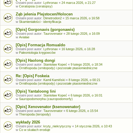
Ostatni post autor:
Lythronax
«
24 marca 2026, o 21:27
w
Ceratopsia (ceratopsy)
Ząb jelenia Plejstocen/Holocen
Ostatni post autor:
Dimetrodon2
«
15 marca 2026, o 16:58
w
Skamieniałości - identyfikacja
[Opis] Gorgonavis (gorgonawis)
Ostatni post autor:
Taurovenator
«
28 lutego 2026, o 16:09
w
Avialae
[Opis] Formacja Romualdo
Ostatni post autor:
Lythronax
«
16 lutego 2026, o 16:28
w
Paleontologia kręgowców
[Opis] Haolong dongi
Ostatni post autor:
Stanisław Kopeć
«
9 lutego 2026, o 18:34
w
Ornithopoda (ornitopody) i pozostałe ptasiomiedniczne
Re: [Opis] Foskeia
Ostatni post autor:
Kamil Kamiński
«
8 lutego 2026, o 00:21
w
Ornithopoda (ornitopody) i pozostałe ptasiomiedniczne
[Opis] Yantaloong lini
Ostatni post autor:
Stanisław Kopeć
«
6 lutego 2026, o 16:01
w
Sauropodomorpha (zauropodomorfy)
[Opis] Xenovenator (ksenowenator)
Ostatni post autor:
Taurovenator
«
6 lutego 2026, o 15:54
w
Theropoda (teropody)
wykłady 2026
Ostatni post autor:
kryty_niekrytyczny
«
14 stycznia 2026, o 10:43
w
Co w skałach eroduje