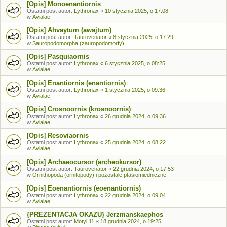
[Opis] Monoenantiornis
Ostatni post autor:
Lythronax
«
10 stycznia 2025, o 17:08
w
Avialae
[Opis] Ahvaytum (awajtum)
Ostatni post autor:
Taurovenator
«
8 stycznia 2025, o 17:29
w
Sauropodomorpha (zauropodomorfy)
[Opis] Pasquiaornis
Ostatni post autor:
Lythronax
«
6 stycznia 2025, o 08:25
w
Avialae
[Opis] Enantiornis (enantiornis)
Ostatni post autor:
Lythronax
«
1 stycznia 2025, o 09:36
w
Avialae
[Opis] Crosnoornis (krosnoornis)
Ostatni post autor:
Lythronax
«
26 grudnia 2024, o 09:36
w
Avialae
[Opis] Resoviaornis
Ostatni post autor:
Lythronax
«
25 grudnia 2024, o 08:22
w
Avialae
[Opis] Archaeocursor (archeokursor)
Ostatni post autor:
Taurovenator
«
22 grudnia 2024, o 17:53
w
Ornithopoda (ornitopody) i pozostałe ptasiomiedniczne
[Opis] Eoenantiornis (eoenantiornis)
Ostatni post autor:
Lythronax
«
22 grudnia 2024, o 09:04
w
Avialae
{PREZENTACJA OKAZU} Jerzmanskaephos
Ostatni post autor:
Motyl.11
«
18 grudnia 2024, o 19:25