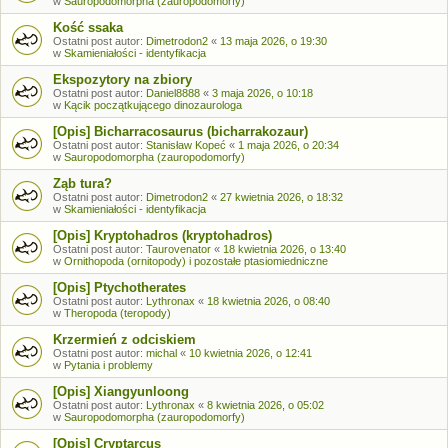
w
Sauropodomorpha (zauropodomorfy)
Kość ssaka
Ostatni post autor:
Dimetrodon2
«
13 maja 2026, o 19:30
w
Skamieniałości - identyfikacja
Ekspozytory na zbiory
Ostatni post autor:
Daniel8888
«
3 maja 2026, o 10:18
w
Kącik początkującego dinozaurologa
[Opis] Bicharracosaurus (bicharrakozaur)
Ostatni post autor:
Stanisław Kopeć
«
1 maja 2026, o 20:34
w
Sauropodomorpha (zauropodomorfy)
Ząb tura?
Ostatni post autor:
Dimetrodon2
«
27 kwietnia 2026, o 18:32
w
Skamieniałości - identyfikacja
[Opis] Kryptohadros (kryptohadros)
Ostatni post autor:
Taurovenator
«
18 kwietnia 2026, o 13:40
w
Ornithopoda (ornitopody) i pozostałe ptasiomiedniczne
[Opis] Ptychotherates
Ostatni post autor:
Lythronax
«
18 kwietnia 2026, o 08:40
w
Theropoda (teropody)
Krzermień z odciskiem
Ostatni post autor:
michal
«
10 kwietnia 2026, o 12:41
w
Pytania i problemy
[Opis] Xiangyunloong
Ostatni post autor:
Lythronax
«
8 kwietnia 2026, o 05:02
w
Sauropodomorpha (zauropodomorfy)
[Opis] Cryptarcus