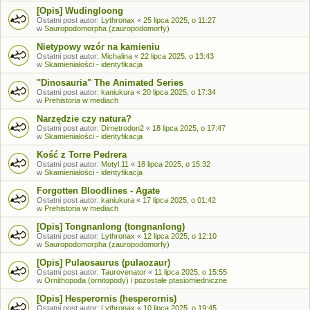
[Opis] Wudingloong
Ostatni post autor:
Lythronax
«
25 lipca 2025, o 11:27
w
Sauropodomorpha (zauropodomorfy)
Nietypowy wzór na kamieniu
Ostatni post autor:
Michalina
«
22 lipca 2025, o 13:43
w
Skamieniałości - identyfikacja
"Dinosauria" The Animated Series
Ostatni post autor:
kaniukura
«
20 lipca 2025, o 17:34
w
Prehistoria w mediach
Narzędzie czy natura?
Ostatni post autor:
Dimetrodon2
«
18 lipca 2025, o 17:47
w
Skamieniałości - identyfikacja
Kość z Torre Pedrera
Ostatni post autor:
Motyl.11
«
18 lipca 2025, o 15:32
w
Skamieniałości - identyfikacja
Forgotten Bloodlines - Agate
Ostatni post autor:
kaniukura
«
17 lipca 2025, o 01:42
w
Prehistoria w mediach
[Opis] Tongnanlong (tongnanlong)
Ostatni post autor:
Lythronax
«
12 lipca 2025, o 12:10
w
Sauropodomorpha (zauropodomorfy)
[Opis] Pulaosaurus (pulaozaur)
Ostatni post autor:
Taurovenator
«
11 lipca 2025, o 15:55
w
Ornithopoda (ornitopody) i pozostałe ptasiomiedniczne
[Opis] Hesperornis (hesperornis)
Ostatni post autor:
Lythronax
«
10 lipca 2025, o 19:45