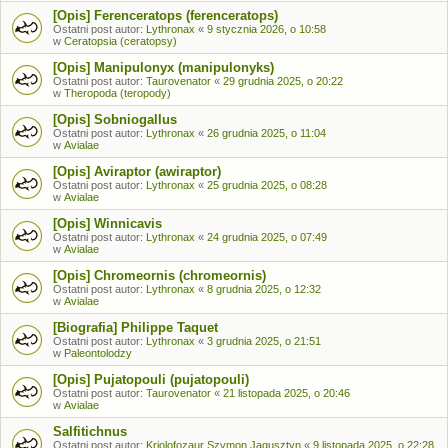
[Opis] Ferenceratops (ferenceratops)
Ostatni post autor:
Lythronax
«
9 stycznia 2026, o 10:58
w
Ceratopsia (ceratopsy)
[Opis] Manipulonyx (manipulonyks)
Ostatni post autor:
Taurovenator
«
29 grudnia 2025, o 20:22
w
Theropoda (teropody)
[Opis] Sobniogallus
Ostatni post autor:
Lythronax
«
26 grudnia 2025, o 11:04
w
Avialae
[Opis] Aviraptor (awiraptor)
Ostatni post autor:
Lythronax
«
25 grudnia 2025, o 08:28
w
Avialae
[Opis] Winnicavis
Ostatni post autor:
Lythronax
«
24 grudnia 2025, o 07:49
w
Avialae
[Opis] Chromeornis (chromeornis)
Ostatni post autor:
Lythronax
«
8 grudnia 2025, o 12:32
w
Avialae
[Biografia] Philippe Taquet
Ostatni post autor:
Lythronax
«
3 grudnia 2025, o 21:51
w
Paleontolodzy
[Opis] Pujatopouli (pujatopouli)
Ostatni post autor:
Taurovenator
«
21 listopada 2025, o 20:46
w
Avialae
Salfitichnus
Ostatni post autor:
Kriolofozaur Szymon Jagusztyn
«
9 listopada 2025, o 22:28