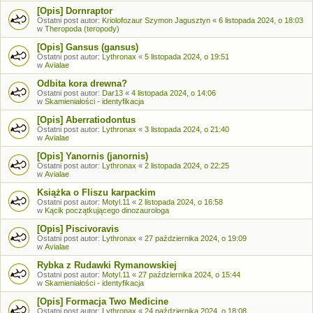
[Opis] Dornraptor
Ostatni post autor:
Kriolofozaur Szymon Jagusztyn
«
6 listopada 2024, o 18:03
w
Theropoda (teropody)
[Opis] Gansus (gansus)
Ostatni post autor:
Lythronax
«
5 listopada 2024, o 19:51
w
Avialae
Odbita kora drewna?
Ostatni post autor:
Dar13
«
4 listopada 2024, o 14:06
w
Skamieniałości - identyfikacja
[Opis] Aberratiodontus
Ostatni post autor:
Lythronax
«
3 listopada 2024, o 21:40
w
Avialae
[Opis] Yanornis (janornis)
Ostatni post autor:
Lythronax
«
2 listopada 2024, o 22:25
w
Avialae
Książka o Fliszu karpackim
Ostatni post autor:
Motyl.11
«
2 listopada 2024, o 16:58
w
Kącik początkującego dinozaurologa
[Opis] Piscivoravis
Ostatni post autor:
Lythronax
«
27 października 2024, o 19:09
w
Avialae
Rybka z Rudawki Rymanowskiej
Ostatni post autor:
Motyl.11
«
27 października 2024, o 15:44
w
Skamieniałości - identyfikacja
[Opis] Formacja Two Medicine
Ostatni post autor:
Lythronax
«
24 października 2024, o 18:08