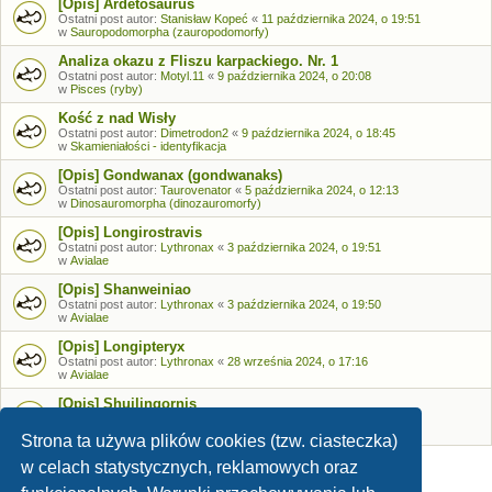
[Opis] Ardetosaurus
Ostatni post autor:
Stanisław Kopeć
«
11 października 2024, o 19:51
w
Sauropodomorpha (zauropodomorfy)
Analiza okazu z Fliszu karpackiego. Nr. 1
Ostatni post autor:
Motyl.11
«
9 października 2024, o 20:08
w
Pisces (ryby)
Kość z nad Wisły
Ostatni post autor:
Dimetrodon2
«
9 października 2024, o 18:45
w
Skamieniałości - identyfikacja
[Opis] Gondwanax (gondwanaks)
Ostatni post autor:
Taurovenator
«
5 października 2024, o 12:13
w
Dinosauromorpha (dinozauromorfy)
[Opis] Longirostravis
Ostatni post autor:
Lythronax
«
3 października 2024, o 19:51
w
Avialae
[Opis] Shanweiniao
Ostatni post autor:
Lythronax
«
3 października 2024, o 19:50
w
Avialae
[Opis] Longipteryx
Ostatni post autor:
Lythronax
«
28 września 2024, o 17:16
w
Avialae
[Opis] Shuilingornis
Ostatni post autor:
Lythronax
«
26 września 2024, o 17:53
w
Avialae
Strona ta używa plików cookies (tzw. ciasteczka)
w celach statystycznych, reklamowych oraz