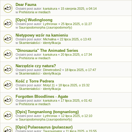
Dear Fauna
Ostatni post autor:
kaniukura
«
15 sierpnia 2025, o 04:14
w
Prehistoria w mediach
[Opis] Wudingloong
Ostatni post autor:
Lythronax
«
25 lipca 2025, o 11:27
w
Sauropodomorpha (zauropodomorfy)
Nietypowy wzór na kamieniu
Ostatni post autor:
Michalina
«
22 lipca 2025, o 13:43
w
Skamieniałości - identyfikacja
"Dinosauria" The Animated Series
Ostatni post autor:
kaniukura
«
20 lipca 2025, o 17:34
w
Prehistoria w mediach
Narzędzie czy natura?
Ostatni post autor:
Dimetrodon2
«
18 lipca 2025, o 17:47
w
Skamieniałości - identyfikacja
Kość z Torre Pedrera
Ostatni post autor:
Motyl.11
«
18 lipca 2025, o 15:32
w
Skamieniałości - identyfikacja
Forgotten Bloodlines - Agate
Ostatni post autor:
kaniukura
«
17 lipca 2025, o 01:42
w
Prehistoria w mediach
[Opis] Tongnanlong (tongnanlong)
Ostatni post autor:
Lythronax
«
12 lipca 2025, o 12:10
w
Sauropodomorpha (zauropodomorfy)
[Opis] Pulaosaurus (pulaozaur)
Ostatni post autor:
Taurovenator
«
11 lipca 2025, o 15:55