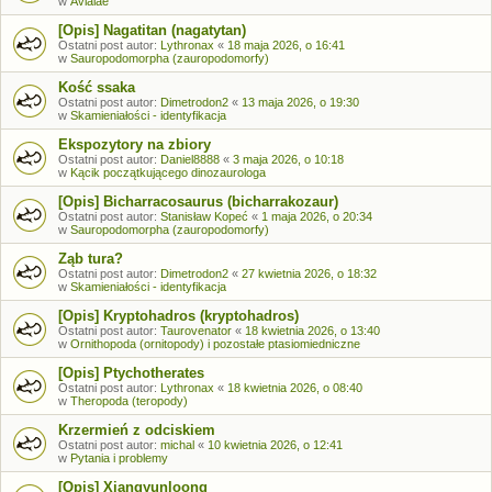
w
Avialae
[Opis] Nagatitan (nagatytan)
Ostatni post autor:
Lythronax
«
18 maja 2026, o 16:41
w
Sauropodomorpha (zauropodomorfy)
Kość ssaka
Ostatni post autor:
Dimetrodon2
«
13 maja 2026, o 19:30
w
Skamieniałości - identyfikacja
Ekspozytory na zbiory
Ostatni post autor:
Daniel8888
«
3 maja 2026, o 10:18
w
Kącik początkującego dinozaurologa
[Opis] Bicharracosaurus (bicharrakozaur)
Ostatni post autor:
Stanisław Kopeć
«
1 maja 2026, o 20:34
w
Sauropodomorpha (zauropodomorfy)
Ząb tura?
Ostatni post autor:
Dimetrodon2
«
27 kwietnia 2026, o 18:32
w
Skamieniałości - identyfikacja
[Opis] Kryptohadros (kryptohadros)
Ostatni post autor:
Taurovenator
«
18 kwietnia 2026, o 13:40
w
Ornithopoda (ornitopody) i pozostałe ptasiomiedniczne
[Opis] Ptychotherates
Ostatni post autor:
Lythronax
«
18 kwietnia 2026, o 08:40
w
Theropoda (teropody)
Krzermień z odciskiem
Ostatni post autor:
michal
«
10 kwietnia 2026, o 12:41
w
Pytania i problemy
[Opis] Xiangyunloong