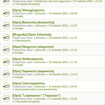
Ostatni post autor:
Kriolofozaur Szymon Jagusztyn
«
27 kwietnia 2025, o 12:15
w
Theropoda (teropody)
[Opis] Shengjingornis
Ostatni post autor:
Lythronax
«
25 kwietnia 2025, o 09:45
w
Avialae
[Opis] Boluochia (boluochia)
Ostatni post autor:
Lythronax
«
24 kwietnia 2025, o 12:07
w
Avialae
[Biografia] Darla Zelenitsky
Ostatni post autor:
Lythronax
«
22 kwietnia 2025, o 11:25
w
Paleontolodzy
[Opis] Otogornis (otogornis)
Ostatni post autor:
Lythronax
«
21 kwietnia 2025, o 14:11
w
Avialae
[Opis] Alethoalaornis
Ostatni post autor:
Lythronax
«
20 kwietnia 2025, o 17:10
w
Avialae
[Opis] Sapeornis (sapeornis)
Ostatni post autor:
Lythronax
«
19 kwietnia 2025, o 14:19
w
Avialae
[Opis] Cienciargentina
Ostatni post autor:
Lythronax
«
11 kwietnia 2025, o 16:44
w
Sauropodomorpha (zauropodomorfy)
[Opis] "Lopasaurus" ("lopazaur")
Ostatni post autor:
Lythronax
«
11 kwietnia 2025, o 16:43
w
Theropoda (teropody)