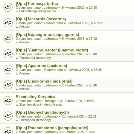
[Opis] Formacja Elrhaz
Ostatni post autor:
Lythronax
«
9 kwietnia 2025, o 18:30
w
Paleontologia kręgowców
[Opis] Iaceornis (jaceornis)
Ostatni post autor:
Taurovenator
«
6 kwietnia 2025, o 16:59
w
Avialae
[Opis] Eopengornis (eopengornis)
Ostatni post autor:
Lythronax
«
5 kwietnia 2025, o 16:42
w
Avialae
[Opis] Yuanmouraptor (juanmouraptor)
Ostatni post autor:
Lythronax
«
5 kwietnia 2025, o 13:40
w
Theropoda (teropody)
[Opis] Apatornis (apatornis)
Ostatni post autor:
Taurovenator
«
4 kwietnia 2025, o 16:28
w
Avialae
[Opis] Liaoxiornis (liaosiornis)
Ostatni post autor:
Lythronax
«
2 kwietnia 2025, o 20:46
w
Avialae
Skamieliny Korytnica
Ostatni post autor:
Robingut
«
31 marca 2025, o 15:56
w
Skamieniałości - identyfikacja
[Opis] Duonychus (duonych)
Ostatni post autor:
Lythronax
«
28 marca 2025, o 22:01
w
Theropoda (teropody)
[Opis] Parabohaiornis (parapohajornis)
Ostatni post autor:
Lythronax
«
26 marca 2025, o 15:45