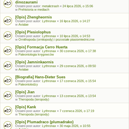
dinozaurami
Ostatni post autor:
metalictrash
«
24 lipca 2026, o 15:06
w
Prehistoria w mediach
[Opis] Zhengheornis
Ostatni post autor:
Lythronax
«
16 lipca 2026, o 14:27
w
Avialae
[Opis] Plesiolophus
Ostatni post autor:
Lythronax
«
10 lipca 2026, o 14:53
w
Ornithopoda (ornitopody) i pozostałe ptasiomiedniczne
[Opis] Formacja Cerro Huerta
Ostatni post autor:
Lythronax
«
30 czerwca 2026, o 17:38
w
Paleontologia kręgowców
[Opis] Jamninkaornis
Ostatni post autor:
Lythronax
«
29 czerwca 2026, o 09:50
w
Avialae
[Biografia] Hans-Dieter Sues
Ostatni post autor:
Lythronax
«
17 czerwca 2026, o 15:54
w
Paleontolodzy
[Opis] Jian
Ostatni post autor:
Lythronax
«
13 czerwca 2026, o 13:54
w
Theropoda (teropody)
[Opis] Kank
Ostatni post autor:
Lythronax
«
7 czerwca 2026, o 17:19
w
Theropoda (teropody)
[Opis] Plumadraco (plumadrako)
Ostatni post autor:
Lythronax
«
30 maja 2026, o 10:55