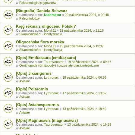
w
Paleontologia kręgowców
[Biografia] Daniela Schwarz
Ostatni post autor:
Utahraptor
«
20 października 2024, o 20:48
w
Paleontolodzy
Kręg rekina z oligocenu Polski?
Ostatni post autor:
Motyl.11
«
19 października 2024, o 21:18
w
Skamieniałości - identyfikacja
Oligoceńska flora morska
Ostatni post autor:
Motyl.11
«
19 października 2024, o 19:37
w
Skamieniałości - identyfikacja
[Opis] Emiliasaura (emiliazaura)
Ostatni post autor:
Taurovenator
«
19 października 2024, o 09:47
w
Ornithopoda (ornitopody) i pozostałe ptasiomiedniczne
[Opis] Jixiangornis
Ostatni post autor:
Lythronax
«
18 października 2024, o 06:56
w
Avialae
[Opis] Polarornis
Ostatni post autor:
Lythronax
«
17 października 2024, o 13:52
w
Avialae
[Opis] Asiahesperornis
Ostatni post autor:
Lythronax
«
13 października 2024, o 19:42
w
Avialae
[Opis] Magnusavis (magnusawis)
Ostatni post autor:
Taurovenator
«
13 października 2024, o 16:59
w
Avialae