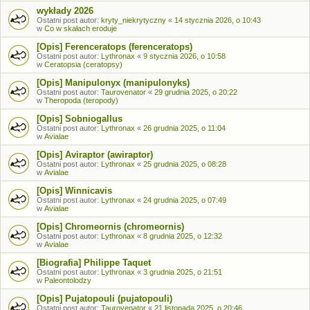
wykłady 2026
Ostatni post autor:
kryty_niekrytyczny
«
14 stycznia 2026, o 10:43
w
Co w skałach eroduje
[Opis] Ferenceratops (ferenceratops)
Ostatni post autor:
Lythronax
«
9 stycznia 2026, o 10:58
w
Ceratopsia (ceratopsy)
[Opis] Manipulonyx (manipulonyks)
Ostatni post autor:
Taurovenator
«
29 grudnia 2025, o 20:22
w
Theropoda (teropody)
[Opis] Sobniogallus
Ostatni post autor:
Lythronax
«
26 grudnia 2025, o 11:04
w
Avialae
[Opis] Aviraptor (awiraptor)
Ostatni post autor:
Lythronax
«
25 grudnia 2025, o 08:28
w
Avialae
[Opis] Winnicavis
Ostatni post autor:
Lythronax
«
24 grudnia 2025, o 07:49
w
Avialae
[Opis] Chromeornis (chromeornis)
Ostatni post autor:
Lythronax
«
8 grudnia 2025, o 12:32
w
Avialae
[Biografia] Philippe Taquet
Ostatni post autor:
Lythronax
«
3 grudnia 2025, o 21:51
w
Paleontolodzy
[Opis] Pujatopouli (pujatopouli)
Ostatni post autor:
Taurovenator
«
21 listopada 2025, o 20:46