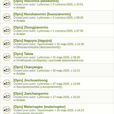
[Opis] Vescornis (weskornis)
Ostatni post autor:
Lythronax
«
3 czerwca 2025, o 15:51
w
Avialae
[Opis] Huoshanornis (huoszanornis)
Ostatni post autor:
Lythronax
«
2 czerwca 2025, o 08:25
w
Avialae
[Opis] Zhongjianornis
Ostatni post autor:
Lythronax
«
1 czerwca 2025, o 07:55
w
Avialae
[Opis] Itaguyra (itagujra)
Ostatni post autor:
Taurovenator
«
31 maja 2025, o 12:45
w
Dinosauromorpha (dinozauromorfy)
[Opis] Taleta
Ostatni post autor:
Lythronax
«
31 maja 2025, o 08:28
w
Ornithopoda (ornitopody) i pozostałe ptasiomiedniczne
[Opis] Chaoyangia
Ostatni post autor:
Lythronax
«
30 maja 2025, o 13:13
w
Avialae
[Opis] Jinchuanloong
Ostatni post autor:
Lythronax
«
27 maja 2025, o 14:08
w
Sauropodomorpha (zauropodomorfy)
[Opis] Jianchangornis
Ostatni post autor:
Lythronax
«
17 maja 2025, o 15:20
w
Avialae
[Opis] Maleriraptor (maleriraptor)
Ostatni post autor:
Taurovenator
«
16 maja 2025, o 16:13
w
Theropoda (teropody)