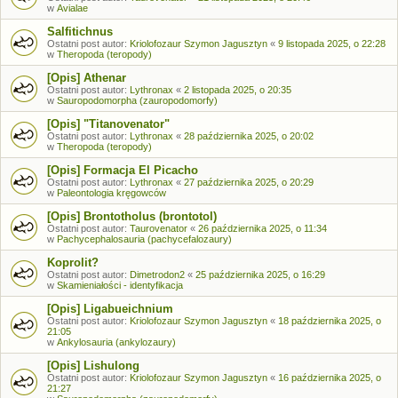
w
Avialae
Salfitichnus
Ostatni post autor:
Kriolofozaur Szymon Jagusztyn
«
9 listopada 2025, o 22:28
w
Theropoda (teropody)
[Opis] Athenar
Ostatni post autor:
Lythronax
«
2 listopada 2025, o 20:35
w
Sauropodomorpha (zauropodomorfy)
[Opis] "Titanovenator"
Ostatni post autor:
Lythronax
«
28 października 2025, o 20:02
w
Theropoda (teropody)
[Opis] Formacja El Picacho
Ostatni post autor:
Lythronax
«
27 października 2025, o 20:29
w
Paleontologia kręgowców
[Opis] Brontotholus (brontotol)
Ostatni post autor:
Taurovenator
«
26 października 2025, o 11:34
w
Pachycephalosauria (pachycefalozaury)
Koprolit?
Ostatni post autor:
Dimetrodon2
«
25 października 2025, o 16:29
w
Skamieniałości - identyfikacja
[Opis] Ligabueichnium
Ostatni post autor:
Kriolofozaur Szymon Jagusztyn
«
18 października 2025, o
21:05
w
Ankylosauria (ankylozaury)
[Opis] Lishulong
Ostatni post autor:
Kriolofozaur Szymon Jagusztyn
«
16 października 2025, o
21:27