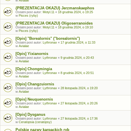
w
Avialae
{PREZENTACJA OKAZU} Jerzmanskaephos
Ostatni post autor:
Motyl.11
«
18 grudnia 2024, o 19:25
w
Pisces (ryby)
{PREZENTACJA OKAZU} Oligoserranoides
Ostatni post autor:
Motyl.11
«
18 grudnia 2024, o 19:10
w
Pisces (ryby)
[Opis] "Borealornis" ("borealornis")
Ostatni post autor:
Lythronax
«
17 grudnia 2024, o 11:33
w
Avialae
[Opis] Yixianornis
Ostatni post autor:
Lythronax
«
9 grudnia 2024, o 20:43
w
Avialae
[Opis] Chongmingia
Ostatni post autor:
Lythronax
«
8 grudnia 2024, o 20:51
w
Avialae
[Opis] Changzuiornis
Ostatni post autor:
Lythronax
«
28 listopada 2024, o 19:20
w
Avialae
[Opis] Neuquenornis
Ostatni post autor:
Lythronax
«
27 listopada 2024, o 20:26
w
Avialae
[Opis] Dysganus
Ostatni post autor:
Lythronax
«
27 listopada 2024, o 17:36
w
Ceratopsia (ceratopsy)
Polskie nazwy karpackich ryb