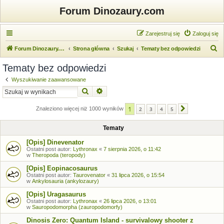
Forum Dinozaury.com
Zarejestruj się
Zaloguj się
S
Forum Dinozaury.com
Strona główna
Szukaj
Tematy bez odpowiedzi
z
Tematy bez odpowiedzi
u
Wyszukiwanie zaawansowane
k
Szukaj
Wyszukiwanie zaawansowane
a
1
j
Znaleziono więcej niż 1000 wyników
2
3
4
5
Następna
Tematy
[Opis] Dinevenator
Ostatni post autor:
Lythronax
«
7 sierpnia 2026, o 11:42
w
Theropoda (teropody)
[Opis] Eopinacosaurus
Ostatni post autor:
Taurovenator
«
31 lipca 2026, o 15:54
w
Ankylosauria (ankylozaury)
[Opis] Uragasaurus
Ostatni post autor:
Lythronax
«
26 lipca 2026, o 13:01
w
Sauropodomorpha (zauropodomorfy)
Dinosis Zero: Quantum Island - survivalowy shooter z