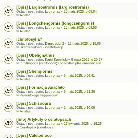
[Opis] Largirostrornis (largirostrornis)
Ostatni post autor:
Lythronax
«
16 maja 2025, o 09:04
w
Avialae
[Opis] Longchengornis (longczengornis)
Ostatni post autor:
Lythronax
«
13 maja 2025, o 09:58
w
Avialae
Ichnofosylia?
Ostatni post autor:
Dimetrodon2
«
12 maja 2025, o 18:08
w
Skamieniałości - identyfikacja
[Opis] Obelignathus
Ostatni post autor:
Kamil Kamiński
«
8 maja 2025, o 20:57
w
Ornithopoda (ornitopody) i pozostałe ptasiomiedniczne
[Opis] Shenqiornis
Ostatni post autor:
Lythronax
«
8 maja 2025, o 06:41
w
Avialae
[Opis] Formacja Anacleto
Ostatni post autor:
Lythronax
«
6 maja 2025, o 21:36
w
Paleontologia kręgowców
[Opis] Schizooura
Ostatni post autor:
Lythronax
«
1 maja 2025, o 10:06
w
Avialae
[Info] Artykuły o ceratopsach
Ostatni post autor:
Lythronax
«
27 kwietnia 2025, o 16:25
w
Ceratopsia (ceratopsy)
[Opis] Caletodraco