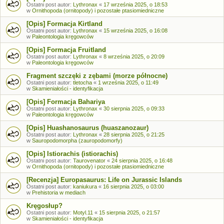
Ostatni post autor:
Lythronax
«
17 września 2025, o 18:53
w
Ornithopoda (ornitopody) i pozostałe ptasiomiedniczne
[Opis] Formacja Kirtland
Ostatni post autor:
Lythronax
«
15 września 2025, o 16:08
w
Paleontologia kręgowców
[Opis] Formacja Fruitland
Ostatni post autor:
Lythronax
«
8 września 2025, o 20:09
w
Paleontologia kręgowców
Fragment szczęki z zębami (morze północne)
Ostatni post autor:
tletocha
«
1 września 2025, o 11:49
w
Skamieniałości - identyfikacja
[Opis] Formacja Bahariya
Ostatni post autor:
Lythronax
«
30 sierpnia 2025, o 09:33
w
Paleontologia kręgowców
[Opis] Huashanosaurus (huaszanozaur)
Ostatni post autor:
Lythronax
«
28 sierpnia 2025, o 21:25
w
Sauropodomorpha (zauropodomorfy)
[Opis] Istiorachis (istiorachis)
Ostatni post autor:
Taurovenator
«
24 sierpnia 2025, o 16:48
w
Ornithopoda (ornitopody) i pozostałe ptasiomiedniczne
[Recenzja] Europasaurus: Life on Jurassic Islands
Ostatni post autor:
kaniukura
«
16 sierpnia 2025, o 03:00
w
Prehistoria w mediach
Kręgosłup?
Ostatni post autor:
Motyl.11
«
15 sierpnia 2025, o 21:57
w
Skamieniałości - identyfikacja