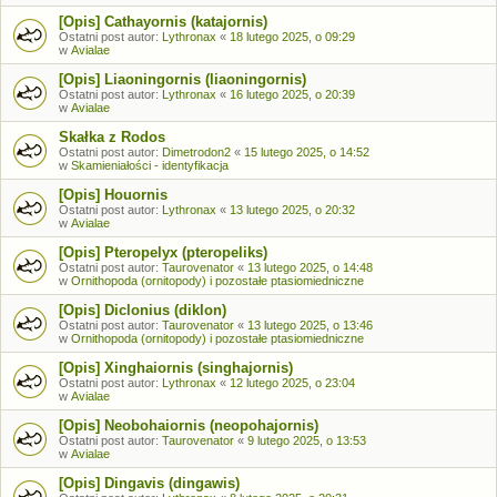
[Opis] Cathayornis (katajornis)
Ostatni post autor:
Lythronax
«
18 lutego 2025, o 09:29
w
Avialae
[Opis] Liaoningornis (liaoningornis)
Ostatni post autor:
Lythronax
«
16 lutego 2025, o 20:39
w
Avialae
Skałka z Rodos
Ostatni post autor:
Dimetrodon2
«
15 lutego 2025, o 14:52
w
Skamieniałości - identyfikacja
[Opis] Houornis
Ostatni post autor:
Lythronax
«
13 lutego 2025, o 20:32
w
Avialae
[Opis] Pteropelyx (pteropeliks)
Ostatni post autor:
Taurovenator
«
13 lutego 2025, o 14:48
w
Ornithopoda (ornitopody) i pozostałe ptasiomiedniczne
[Opis] Diclonius (diklon)
Ostatni post autor:
Taurovenator
«
13 lutego 2025, o 13:46
w
Ornithopoda (ornitopody) i pozostałe ptasiomiedniczne
[Opis] Xinghaiornis (singhajornis)
Ostatni post autor:
Lythronax
«
12 lutego 2025, o 23:04
w
Avialae
[Opis] Neobohaiornis (neopohajornis)
Ostatni post autor:
Taurovenator
«
9 lutego 2025, o 13:53
w
Avialae
[Opis] Dingavis (dingawis)