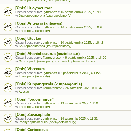
w
Sauropodomorpha (zauropodomorfy)
[Opis] Huayracursor
Ostatni post autor:
Lythronax
«
16 października 2025, o 19:11
w
Sauropodomorpha (zauropodomorfy)
[Opis] Anteavis (anteawis)
Ostatni post autor:
Lythronax
«
16 października 2025, o 10:48
w
Theropoda (teropody)
[Opis] Utetitan
Ostatni post autor:
Lythronax
«
10 października 2025, o 19:42
w
Sauropodomorpha (zauropodomorfy)
[Opis] Ahshislesaurus (aszislezaur)
Ostatni post autor:
Taurovenator
«
9 października 2025, o 18:09
w
Ornithopoda (ornitopody) i pozostałe ptasiomiedniczne
[Opis] Vitosaura
Ostatni post autor:
Lythronax
«
3 października 2025, o 14:22
w
Theropoda (teropody)
[Opis] Kunpengornis (kunpengornis)
Ostatni post autor:
Taurovenator
«
26 września 2025, o 16:47
w
Avialae
[Opis] "Sidormimus"
Ostatni post autor:
Lythronax
«
19 września 2025, o 13:30
w
Theropoda (teropody)
[Opis] Zavacephale
Ostatni post autor:
Lythronax
«
18 września 2025, o 11:32
w
Pachycephalosauria (pachycefalozaury)
[Opis] Cariocecus