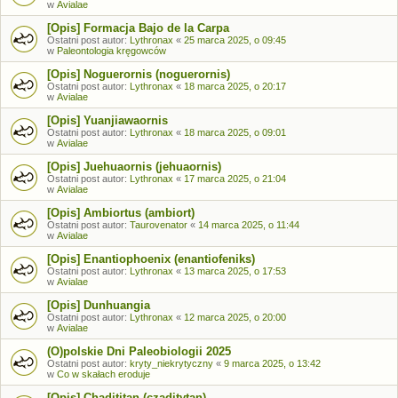
w
Avialae
[Opis] Formacja Bajo de la Carpa
Ostatni post autor:
Lythronax
«
25 marca 2025, o 09:45
w
Paleontologia kręgowców
[Opis] Noguerornis (noguerornis)
Ostatni post autor:
Lythronax
«
18 marca 2025, o 20:17
w
Avialae
[Opis] Yuanjiawaornis
Ostatni post autor:
Lythronax
«
18 marca 2025, o 09:01
w
Avialae
[Opis] Juehuaornis (jehuaornis)
Ostatni post autor:
Lythronax
«
17 marca 2025, o 21:04
w
Avialae
[Opis] Ambiortus (ambiort)
Ostatni post autor:
Taurovenator
«
14 marca 2025, o 11:44
w
Avialae
[Opis] Enantiophoenix (enantiofeniks)
Ostatni post autor:
Lythronax
«
13 marca 2025, o 17:53
w
Avialae
[Opis] Dunhuangia
Ostatni post autor:
Lythronax
«
12 marca 2025, o 20:00
w
Avialae
(O)polskie Dni Paleobiologii 2025
Ostatni post autor:
kryty_niekrytyczny
«
9 marca 2025, o 13:42
w
Co w skałach eroduje
[Opis] Chadititan (czaditytan)