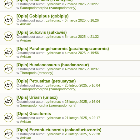
Ostatni post autor:
Lythronax
«
7 marca 2025, o 20:27
w
Sauropodomorpha (zauropodomorfy)
[Opis] Gobipipus (gobipip)
Ostatni post autor:
Lythronax
«
6 marca 2025, o 16:26
w
Avialae
[Opis] Sulcavis (sulkawis)
Ostatni post autor:
Lythronax
«
5 marca 2025, o 21:32
w
Avialae
[Opis] Parahongshanornis (parahongszanornis)
Ostatni post autor:
Lythronax
«
4 marca 2025, o 19:56
w
Avialae
[Opis] Huadanosaurus (huadanozaur)
Ostatni post autor:
Lythronax
«
4 marca 2025, o 10:37
w
Theropoda (teropody)
[Opis] Petrustitan (petrustytan)
Ostatni post autor:
Lythronax
«
25 lutego 2025, o 16:04
w
Sauropodomorpha (zauropodomorfy)
[Opis] Uriash (uriasz)
Ostatni post autor:
Lythronax
«
25 lutego 2025, o 16:04
w
Sauropodomorpha (zauropodomorfy)
[Opis] Gracilornis
Ostatni post autor:
Lythronax
«
21 lutego 2025, o 22:17
w
Avialae
[Opis] Eoconfuciusornis (eokonfuciuzornis)
Ostatni post autor:
Lythronax
«
20 lutego 2025, o 22:28
w
Avialae