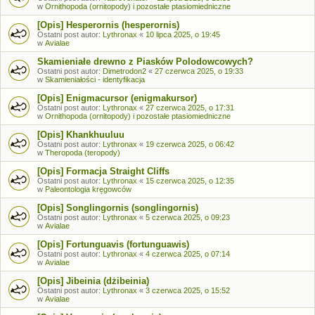
w
Ornithopoda (ornitopody) i pozostałe ptasiomiedniczne
[Opis] Hesperornis (hesperornis)
Ostatni post autor:
Lythronax
«
10 lipca 2025, o 19:45
w
Avialae
Skamieniałe drewno z Piasków Polodowcowych?
Ostatni post autor:
Dimetrodon2
«
27 czerwca 2025, o 19:33
w
Skamieniałości - identyfikacja
[Opis] Enigmacursor (enigmakursor)
Ostatni post autor:
Lythronax
«
27 czerwca 2025, o 17:31
w
Ornithopoda (ornitopody) i pozostałe ptasiomiedniczne
[Opis] Khankhuuluu
Ostatni post autor:
Lythronax
«
19 czerwca 2025, o 06:42
w
Theropoda (teropody)
[Opis] Formacja Straight Cliffs
Ostatni post autor:
Lythronax
«
15 czerwca 2025, o 12:35
w
Paleontologia kręgowców
[Opis] Songlingornis (songlingornis)
Ostatni post autor:
Lythronax
«
5 czerwca 2025, o 09:23
w
Avialae
[Opis] Fortunguavis (fortunguawis)
Ostatni post autor:
Lythronax
«
4 czerwca 2025, o 07:14
w
Avialae
[Opis] Jibeinia (dżibeinia)
Ostatni post autor:
Lythronax
«
3 czerwca 2025, o 15:52
w
Avialae