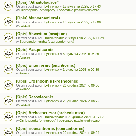
[Opis] "Atlantohadros"
Ostatni post autor:
Lythronax
«
12 stycznia 2025, o 17:43
w
Ornithopoda (ornitopody) i pozostałe ptasiomiedniczne
[Opis] Monoenantiornis
Ostatni post autor:
Lythronax
«
10 stycznia 2025, o 17:08
w
Avialae
[Opis] Ahvaytum (awajtum)
Ostatni post autor:
Taurovenator
«
8 stycznia 2025, o 17:29
w
Sauropodomorpha (zauropodomorfy)
[Opis] Pasquiaornis
Ostatni post autor:
Lythronax
«
6 stycznia 2025, o 08:25
w
Avialae
[Opis] Enantiornis (enantiornis)
Ostatni post autor:
Lythronax
«
1 stycznia 2025, o 09:36
w
Avialae
[Opis] Crosnoornis (krosnoornis)
Ostatni post autor:
Lythronax
«
26 grudnia 2024, o 09:36
w
Avialae
[Opis] Resoviaornis
Ostatni post autor:
Lythronax
«
25 grudnia 2024, o 08:22
w
Avialae
[Opis] Archaeocursor (archeokursor)
Ostatni post autor:
Taurovenator
«
22 grudnia 2024, o 17:53
w
Ornithopoda (ornitopody) i pozostałe ptasiomiedniczne
[Opis] Eoenantiornis (eoenantiornis)
Ostatni post autor:
Lythronax
«
22 grudnia 2024, o 09:04