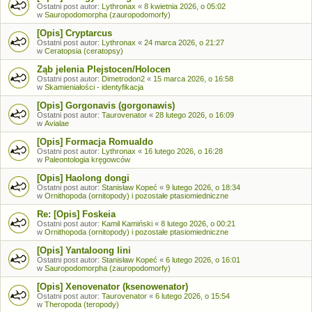
Ostatni post autor:
Lythronax
«
8 kwietnia 2026, o 05:02
w
Sauropodomorpha (zauropodomorfy)
[Opis] Cryptarcus
Ostatni post autor:
Lythronax
«
24 marca 2026, o 21:27
w
Ceratopsia (ceratopsy)
Ząb jelenia Plejstocen/Holocen
Ostatni post autor:
Dimetrodon2
«
15 marca 2026, o 16:58
w
Skamieniałości - identyfikacja
[Opis] Gorgonavis (gorgonawis)
Ostatni post autor:
Taurovenator
«
28 lutego 2026, o 16:09
w
Avialae
[Opis] Formacja Romualdo
Ostatni post autor:
Lythronax
«
16 lutego 2026, o 16:28
w
Paleontologia kręgowców
[Opis] Haolong dongi
Ostatni post autor:
Stanisław Kopeć
«
9 lutego 2026, o 18:34
w
Ornithopoda (ornitopody) i pozostałe ptasiomiedniczne
Re: [Opis] Foskeia
Ostatni post autor:
Kamil Kamiński
«
8 lutego 2026, o 00:21
w
Ornithopoda (ornitopody) i pozostałe ptasiomiedniczne
[Opis] Yantaloong lini
Ostatni post autor:
Stanisław Kopeć
«
6 lutego 2026, o 16:01
w
Sauropodomorpha (zauropodomorfy)
[Opis] Xenovenator (ksenowenator)
Ostatni post autor:
Taurovenator
«
6 lutego 2026, o 15:54
w
Theropoda (teropody)