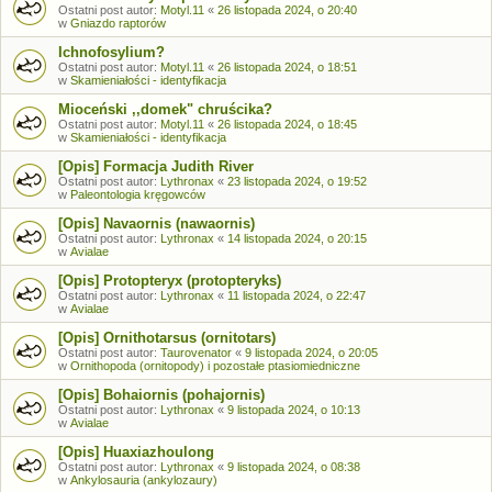
Ostatni post autor:
Motyl.11
«
26 listopada 2024, o 20:40
w
Gniazdo raptorów
Ichnofosylium?
Ostatni post autor:
Motyl.11
«
26 listopada 2024, o 18:51
w
Skamieniałości - identyfikacja
Mioceński ,,domek" chruścika?
Ostatni post autor:
Motyl.11
«
26 listopada 2024, o 18:45
w
Skamieniałości - identyfikacja
[Opis] Formacja Judith River
Ostatni post autor:
Lythronax
«
23 listopada 2024, o 19:52
w
Paleontologia kręgowców
[Opis] Navaornis (nawaornis)
Ostatni post autor:
Lythronax
«
14 listopada 2024, o 20:15
w
Avialae
[Opis] Protopteryx (protopteryks)
Ostatni post autor:
Lythronax
«
11 listopada 2024, o 22:47
w
Avialae
[Opis] Ornithotarsus (ornitotars)
Ostatni post autor:
Taurovenator
«
9 listopada 2024, o 20:05
w
Ornithopoda (ornitopody) i pozostałe ptasiomiedniczne
[Opis] Bohaiornis (pohajornis)
Ostatni post autor:
Lythronax
«
9 listopada 2024, o 10:13
w
Avialae
[Opis] Huaxiazhoulong
Ostatni post autor:
Lythronax
«
9 listopada 2024, o 08:38
w
Ankylosauria (ankylozaury)