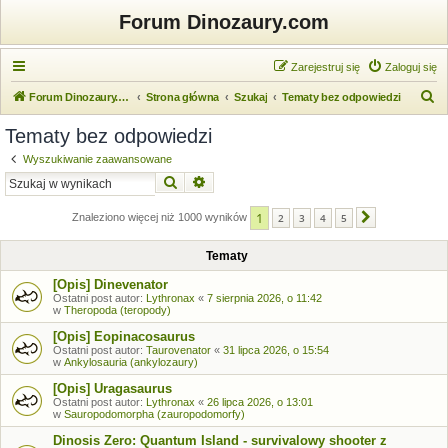
Forum Dinozaury.com
Zarejestruj się
Zaloguj się
S
Forum Dinozaury.com
Strona główna
Szukaj
Tematy bez odpowiedzi
z
Tematy bez odpowiedzi
u
Wyszukiwanie zaawansowane
k
Szukaj
Wyszukiwanie zaawansowane
a
1
j
Znaleziono więcej niż 1000 wyników
2
3
4
5
Następna
Tematy
[Opis] Dinevenator
Ostatni post autor:
Lythronax
«
7 sierpnia 2026, o 11:42
w
Theropoda (teropody)
[Opis] Eopinacosaurus
Ostatni post autor:
Taurovenator
«
31 lipca 2026, o 15:54
w
Ankylosauria (ankylozaury)
[Opis] Uragasaurus
Ostatni post autor:
Lythronax
«
26 lipca 2026, o 13:01
w
Sauropodomorpha (zauropodomorfy)
Dinosis Zero: Quantum Island - survivalowy shooter z