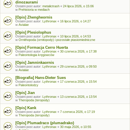
dinozaurami
Ostatni post autor:
metalictrash
«
24 lipca 2026, o 15:06
w
Prehistoria w mediach
[Opis] Zhengheornis
Ostatni post autor:
Lythronax
«
16 lipca 2026, o 14:27
w
Avialae
[Opis] Plesiolophus
Ostatni post autor:
Lythronax
«
10 lipca 2026, o 14:53
w
Ornithopoda (ornitopody) i pozostałe ptasiomiedniczne
[Opis] Formacja Cerro Huerta
Ostatni post autor:
Lythronax
«
30 czerwca 2026, o 17:38
w
Paleontologia kręgowców
[Opis] Jamninkaornis
Ostatni post autor:
Lythronax
«
29 czerwca 2026, o 09:50
w
Avialae
[Biografia] Hans-Dieter Sues
Ostatni post autor:
Lythronax
«
17 czerwca 2026, o 15:54
w
Paleontolodzy
[Opis] Jian
Ostatni post autor:
Lythronax
«
13 czerwca 2026, o 13:54
w
Theropoda (teropody)
[Opis] Kank
Ostatni post autor:
Lythronax
«
7 czerwca 2026, o 17:19
w
Theropoda (teropody)
[Opis] Plumadraco (plumadrako)
Ostatni post autor:
Lythronax
«
30 maja 2026, o 10:55