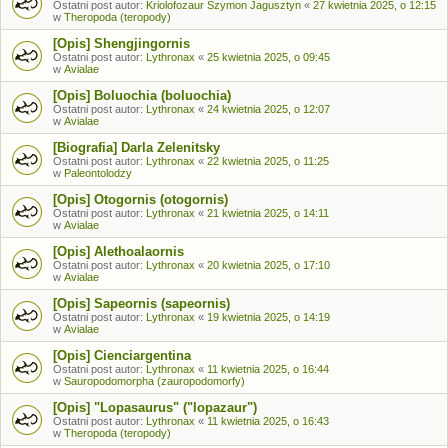
Ostatni post autor:
Kriolofozaur Szymon Jagusztyn
«
27 kwietnia 2025, o 12:15
w
Theropoda (teropody)
[Opis] Shengjingornis
Ostatni post autor:
Lythronax
«
25 kwietnia 2025, o 09:45
w
Avialae
[Opis] Boluochia (boluochia)
Ostatni post autor:
Lythronax
«
24 kwietnia 2025, o 12:07
w
Avialae
[Biografia] Darla Zelenitsky
Ostatni post autor:
Lythronax
«
22 kwietnia 2025, o 11:25
w
Paleontolodzy
[Opis] Otogornis (otogornis)
Ostatni post autor:
Lythronax
«
21 kwietnia 2025, o 14:11
w
Avialae
[Opis] Alethoalaornis
Ostatni post autor:
Lythronax
«
20 kwietnia 2025, o 17:10
w
Avialae
[Opis] Sapeornis (sapeornis)
Ostatni post autor:
Lythronax
«
19 kwietnia 2025, o 14:19
w
Avialae
[Opis] Cienciargentina
Ostatni post autor:
Lythronax
«
11 kwietnia 2025, o 16:44
w
Sauropodomorpha (zauropodomorfy)
[Opis] "Lopasaurus" ("lopazaur")
Ostatni post autor:
Lythronax
«
11 kwietnia 2025, o 16:43
w
Theropoda (teropody)