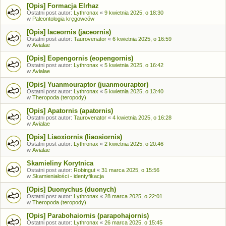
[Opis] Formacja Elrhaz
Ostatni post autor:
Lythronax
«
9 kwietnia 2025, o 18:30
w
Paleontologia kręgowców
[Opis] Iaceornis (jaceornis)
Ostatni post autor:
Taurovenator
«
6 kwietnia 2025, o 16:59
w
Avialae
[Opis] Eopengornis (eopengornis)
Ostatni post autor:
Lythronax
«
5 kwietnia 2025, o 16:42
w
Avialae
[Opis] Yuanmouraptor (juanmouraptor)
Ostatni post autor:
Lythronax
«
5 kwietnia 2025, o 13:40
w
Theropoda (teropody)
[Opis] Apatornis (apatornis)
Ostatni post autor:
Taurovenator
«
4 kwietnia 2025, o 16:28
w
Avialae
[Opis] Liaoxiornis (liaosiornis)
Ostatni post autor:
Lythronax
«
2 kwietnia 2025, o 20:46
w
Avialae
Skamieliny Korytnica
Ostatni post autor:
Robingut
«
31 marca 2025, o 15:56
w
Skamieniałości - identyfikacja
[Opis] Duonychus (duonych)
Ostatni post autor:
Lythronax
«
28 marca 2025, o 22:01
w
Theropoda (teropody)
[Opis] Parabohaiornis (parapohajornis)
Ostatni post autor:
Lythronax
«
26 marca 2025, o 15:45