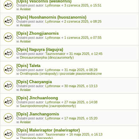
[Opis] Vescornis (weskornis)
Ostatni post autor:
Lythronax
«
3 czerwca 2025, o 15:51
w
Avialae
[Opis] Huoshanornis (huoszanornis)
Ostatni post autor:
Lythronax
«
2 czerwca 2025, o 08:25
w
Avialae
[Opis] Zhongjianornis
Ostatni post autor:
Lythronax
«
1 czerwca 2025, o 07:55
w
Avialae
[Opis] Itaguyra (itagujra)
Ostatni post autor:
Taurovenator
«
31 maja 2025, o 12:45
w
Dinosauromorpha (dinozauromorfy)
[Opis] Taleta
Ostatni post autor:
Lythronax
«
31 maja 2025, o 08:28
w
Ornithopoda (ornitopody) i pozostałe ptasiomiedniczne
[Opis] Chaoyangia
Ostatni post autor:
Lythronax
«
30 maja 2025, o 13:13
w
Avialae
[Opis] Jinchuanloong
Ostatni post autor:
Lythronax
«
27 maja 2025, o 14:08
w
Sauropodomorpha (zauropodomorfy)
[Opis] Jianchangornis
Ostatni post autor:
Lythronax
«
17 maja 2025, o 15:20
w
Avialae
[Opis] Maleriraptor (maleriraptor)
Ostatni post autor:
Taurovenator
«
16 maja 2025, o 16:13
w
Theropoda (teropody)