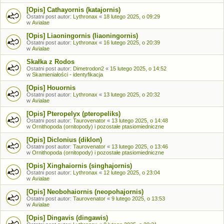
[Opis] Cathayornis (katajornis)
Ostatni post autor:
Lythronax
«
18 lutego 2025, o 09:29
w
Avialae
[Opis] Liaoningornis (liaoningornis)
Ostatni post autor:
Lythronax
«
16 lutego 2025, o 20:39
w
Avialae
Skałka z Rodos
Ostatni post autor:
Dimetrodon2
«
15 lutego 2025, o 14:52
w
Skamieniałości - identyfikacja
[Opis] Houornis
Ostatni post autor:
Lythronax
«
13 lutego 2025, o 20:32
w
Avialae
[Opis] Pteropelyx (pteropeliks)
Ostatni post autor:
Taurovenator
«
13 lutego 2025, o 14:48
w
Ornithopoda (ornitopody) i pozostałe ptasiomiedniczne
[Opis] Diclonius (diklon)
Ostatni post autor:
Taurovenator
«
13 lutego 2025, o 13:46
w
Ornithopoda (ornitopody) i pozostałe ptasiomiedniczne
[Opis] Xinghaiornis (singhajornis)
Ostatni post autor:
Lythronax
«
12 lutego 2025, o 23:04
w
Avialae
[Opis] Neobohaiornis (neopohajornis)
Ostatni post autor:
Taurovenator
«
9 lutego 2025, o 13:53
w
Avialae
[Opis] Dingavis (dingawis)