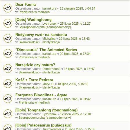
Dear Fauna
Ostatni post autor:
kaniukura
«
15 sierpnia 2025, o 04:14
w
Prehistoria w mediach
[Opis] Wudingloong
Ostatni post autor:
Lythronax
«
25 lipca 2025, o 11:27
w
Sauropodomorpha (zauropodomorfy)
Nietypowy wzór na kamieniu
Ostatni post autor:
Michalina
«
22 lipca 2025, o 13:43
w
Skamieniałości - identyfikacja
"Dinosauria" The Animated Series
Ostatni post autor:
kaniukura
«
20 lipca 2025, o 17:34
w
Prehistoria w mediach
Narzędzie czy natura?
Ostatni post autor:
Dimetrodon2
«
18 lipca 2025, o 17:47
w
Skamieniałości - identyfikacja
Kość z Torre Pedrera
Ostatni post autor:
Motyl.11
«
18 lipca 2025, o 15:32
w
Skamieniałości - identyfikacja
Forgotten Bloodlines - Agate
Ostatni post autor:
kaniukura
«
17 lipca 2025, o 01:42
w
Prehistoria w mediach
[Opis] Tongnanlong (tongnanlong)
Ostatni post autor:
Lythronax
«
12 lipca 2025, o 12:10
w
Sauropodomorpha (zauropodomorfy)
[Opis] Pulaosaurus (pulaozaur)
Ostatni post autor:
Taurovenator
«
11 lipca 2025, o 15:55