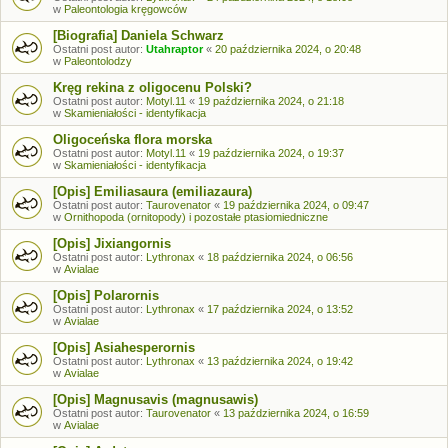
w
Paleontologia kręgowców
[Biografia] Daniela Schwarz
Ostatni post autor:
Utahraptor
«
20 października 2024, o 20:48
w
Paleontolodzy
Kręg rekina z oligocenu Polski?
Ostatni post autor:
Motyl.11
«
19 października 2024, o 21:18
w
Skamieniałości - identyfikacja
Oligoceńska flora morska
Ostatni post autor:
Motyl.11
«
19 października 2024, o 19:37
w
Skamieniałości - identyfikacja
[Opis] Emiliasaura (emiliazaura)
Ostatni post autor:
Taurovenator
«
19 października 2024, o 09:47
w
Ornithopoda (ornitopody) i pozostałe ptasiomiedniczne
[Opis] Jixiangornis
Ostatni post autor:
Lythronax
«
18 października 2024, o 06:56
w
Avialae
[Opis] Polarornis
Ostatni post autor:
Lythronax
«
17 października 2024, o 13:52
w
Avialae
[Opis] Asiahesperornis
Ostatni post autor:
Lythronax
«
13 października 2024, o 19:42
w
Avialae
[Opis] Magnusavis (magnusawis)
Ostatni post autor:
Taurovenator
«
13 października 2024, o 16:59
w
Avialae