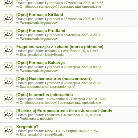
Ostatni post autor:
Lythronax
«
17 września 2025, o 18:53
w
Ornithopoda (ornitopody) i pozostałe ptasiomiedniczne
[Opis] Formacja Kirtland
Ostatni post autor:
Lythronax
«
15 września 2025, o 16:08
w
Paleontologia kręgowców
[Opis] Formacja Fruitland
Ostatni post autor:
Lythronax
«
8 września 2025, o 20:09
w
Paleontologia kręgowców
Fragment szczęki z zębami (morze północne)
Ostatni post autor:
tletocha
«
1 września 2025, o 11:49
w
Skamieniałości - identyfikacja
[Opis] Formacja Bahariya
Ostatni post autor:
Lythronax
«
30 sierpnia 2025, o 09:33
w
Paleontologia kręgowców
[Opis] Huashanosaurus (huaszanozaur)
Ostatni post autor:
Lythronax
«
28 sierpnia 2025, o 21:25
w
Sauropodomorpha (zauropodomorfy)
[Opis] Istiorachis (istiorachis)
Ostatni post autor:
Taurovenator
«
24 sierpnia 2025, o 16:48
w
Ornithopoda (ornitopody) i pozostałe ptasiomiedniczne
[Recenzja] Europasaurus: Life on Jurassic Islands
Ostatni post autor:
kaniukura
«
16 sierpnia 2025, o 03:00
w
Prehistoria w mediach
Kręgosłup?
Ostatni post autor:
Motyl.11
«
15 sierpnia 2025, o 21:57
w
Skamieniałości - identyfikacja