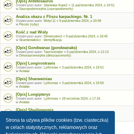
[Opis] Ardetosaurus
Ostatni post autor:
Stanisław Kopeć
«
11 października 2024, o 19:51
w
Sauropodomorpha (zauropodomorfy)
Analiza okazu z Fliszu karpackiego. Nr. 1
Ostatni post autor:
Motyl.11
«
9 października 2024, o 20:08
w
Pisces (ryby)
Kość z nad Wisły
Ostatni post autor:
Dimetrodon2
«
9 października 2024, o 18:45
w
Skamieniałości - identyfikacja
[Opis] Gondwanax (gondwanaks)
Ostatni post autor:
Taurovenator
«
5 października 2024, o 12:13
w
Dinosauromorpha (dinozauromorfy)
[Opis] Longirostravis
Ostatni post autor:
Lythronax
«
3 października 2024, o 19:51
w
Avialae
[Opis] Shanweiniao
Ostatni post autor:
Lythronax
«
3 października 2024, o 19:50
w
Avialae
[Opis] Longipteryx
Ostatni post autor:
Lythronax
«
28 września 2024, o 17:16
w
Avialae
[Opis] Shuilingornis
Ostatni post autor:
Lythronax
«
26 września 2024, o 17:53
w
Avialae
Strona ta używa plików cookies (tzw. ciasteczka)
w celach statystycznych, reklamowych oraz