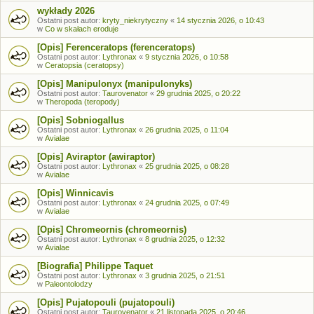
wykłady 2026
Ostatni post autor:
kryty_niekrytyczny
«
14 stycznia 2026, o 10:43
w
Co w skałach eroduje
[Opis] Ferenceratops (ferenceratops)
Ostatni post autor:
Lythronax
«
9 stycznia 2026, o 10:58
w
Ceratopsia (ceratopsy)
[Opis] Manipulonyx (manipulonyks)
Ostatni post autor:
Taurovenator
«
29 grudnia 2025, o 20:22
w
Theropoda (teropody)
[Opis] Sobniogallus
Ostatni post autor:
Lythronax
«
26 grudnia 2025, o 11:04
w
Avialae
[Opis] Aviraptor (awiraptor)
Ostatni post autor:
Lythronax
«
25 grudnia 2025, o 08:28
w
Avialae
[Opis] Winnicavis
Ostatni post autor:
Lythronax
«
24 grudnia 2025, o 07:49
w
Avialae
[Opis] Chromeornis (chromeornis)
Ostatni post autor:
Lythronax
«
8 grudnia 2025, o 12:32
w
Avialae
[Biografia] Philippe Taquet
Ostatni post autor:
Lythronax
«
3 grudnia 2025, o 21:51
w
Paleontolodzy
[Opis] Pujatopouli (pujatopouli)
Ostatni post autor:
Taurovenator
«
21 listopada 2025, o 20:46