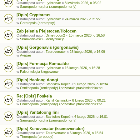
Ostatni post autor:
Lythronax
«
8 kwietnia 2026, o 05:02
w
Sauropodomorpha (zauropodomorfy)
[Opis] Cryptarcus
Ostatni post autor:
Lythronax
«
24 marca 2026, o 21:27
w
Ceratopsia (ceratopsy)
Ząb jelenia Plejstocen/Holocen
Ostatni post autor:
Dimetrodon2
«
15 marca 2026, o 16:58
w
Skamieniałości - identyfikacja
[Opis] Gorgonavis (gorgonawis)
Ostatni post autor:
Taurovenator
«
28 lutego 2026, o 16:09
w
Avialae
[Opis] Formacja Romualdo
Ostatni post autor:
Lythronax
«
16 lutego 2026, o 16:28
w
Paleontologia kręgowców
[Opis] Haolong dongi
Ostatni post autor:
Stanisław Kopeć
«
9 lutego 2026, o 18:34
w
Ornithopoda (ornitopody) i pozostałe ptasiomiedniczne
Re: [Opis] Foskeia
Ostatni post autor:
Kamil Kamiński
«
8 lutego 2026, o 00:21
w
Ornithopoda (ornitopody) i pozostałe ptasiomiedniczne
[Opis] Yantaloong lini
Ostatni post autor:
Stanisław Kopeć
«
6 lutego 2026, o 16:01
w
Sauropodomorpha (zauropodomorfy)
[Opis] Xenovenator (ksenowenator)
Ostatni post autor:
Taurovenator
«
6 lutego 2026, o 15:54
w
Theropoda (teropody)