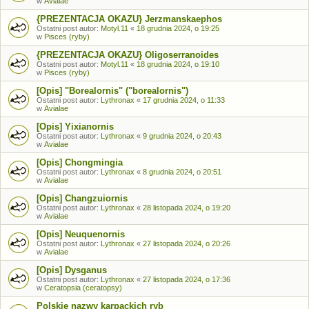
w
Avialae
{PREZENTACJA OKAZU} Jerzmanskaephos
Ostatni post autor:
Motyl.11
«
18 grudnia 2024, o 19:25
w
Pisces (ryby)
{PREZENTACJA OKAZU} Oligoserranoides
Ostatni post autor:
Motyl.11
«
18 grudnia 2024, o 19:10
w
Pisces (ryby)
[Opis] "Borealornis" ("borealornis")
Ostatni post autor:
Lythronax
«
17 grudnia 2024, o 11:33
w
Avialae
[Opis] Yixianornis
Ostatni post autor:
Lythronax
«
9 grudnia 2024, o 20:43
w
Avialae
[Opis] Chongmingia
Ostatni post autor:
Lythronax
«
8 grudnia 2024, o 20:51
w
Avialae
[Opis] Changzuiornis
Ostatni post autor:
Lythronax
«
28 listopada 2024, o 19:20
w
Avialae
[Opis] Neuquenornis
Ostatni post autor:
Lythronax
«
27 listopada 2024, o 20:26
w
Avialae
[Opis] Dysganus
Ostatni post autor:
Lythronax
«
27 listopada 2024, o 17:36
w
Ceratopsia (ceratopsy)
Polskie nazwy karpackich ryb