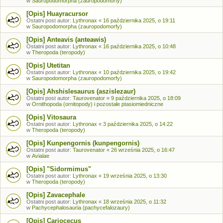
w
Sauropodomorpha (zauropodomorfy)
[Opis] Huayracursor
Ostatni post autor:
Lythronax
«
16 października 2025, o 19:11
w
Sauropodomorpha (zauropodomorfy)
[Opis] Anteavis (anteawis)
Ostatni post autor:
Lythronax
«
16 października 2025, o 10:48
w
Theropoda (teropody)
[Opis] Utetitan
Ostatni post autor:
Lythronax
«
10 października 2025, o 19:42
w
Sauropodomorpha (zauropodomorfy)
[Opis] Ahshislesaurus (aszislezaur)
Ostatni post autor:
Taurovenator
«
9 października 2025, o 18:09
w
Ornithopoda (ornitopody) i pozostałe ptasiomiedniczne
[Opis] Vitosaura
Ostatni post autor:
Lythronax
«
3 października 2025, o 14:22
w
Theropoda (teropody)
[Opis] Kunpengornis (kunpengornis)
Ostatni post autor:
Taurovenator
«
26 września 2025, o 16:47
w
Avialae
[Opis] "Sidormimus"
Ostatni post autor:
Lythronax
«
19 września 2025, o 13:30
w
Theropoda (teropody)
[Opis] Zavacephale
Ostatni post autor:
Lythronax
«
18 września 2025, o 11:32
w
Pachycephalosauria (pachycefalozaury)
[Opis] Cariocecus