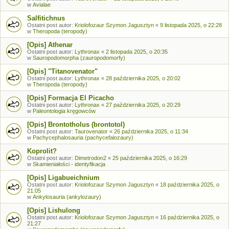
w
Avialae
Salfitichnus
Ostatni post autor:
Kriolofozaur Szymon Jagusztyn
«
9 listopada 2025, o 22:28
w
Theropoda (teropody)
[Opis] Athenar
Ostatni post autor:
Lythronax
«
2 listopada 2025, o 20:35
w
Sauropodomorpha (zauropodomorfy)
[Opis] "Titanovenator"
Ostatni post autor:
Lythronax
«
28 października 2025, o 20:02
w
Theropoda (teropody)
[Opis] Formacja El Picacho
Ostatni post autor:
Lythronax
«
27 października 2025, o 20:29
w
Paleontologia kręgowców
[Opis] Brontotholus (brontotol)
Ostatni post autor:
Taurovenator
«
26 października 2025, o 11:34
w
Pachycephalosauria (pachycefalozaury)
Koprolit?
Ostatni post autor:
Dimetrodon2
«
25 października 2025, o 16:29
w
Skamieniałości - identyfikacja
[Opis] Ligabueichnium
Ostatni post autor:
Kriolofozaur Szymon Jagusztyn
«
18 października 2025, o
21:05
w
Ankylosauria (ankylozaury)
[Opis] Lishulong
Ostatni post autor:
Kriolofozaur Szymon Jagusztyn
«
16 października 2025, o
21:27