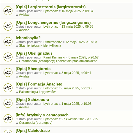
[Opis] Largirostrornis (largirostrornis)
Ostatni post autor:
Lythronax
«
16 maja 2025, o 09:04
w
Avialae
[Opis] Longchengornis (longczengornis)
Ostatni post autor:
Lythronax
«
13 maja 2025, o 09:58
w
Avialae
Ichnofosylia?
Ostatni post autor:
Dimetrodon2
«
12 maja 2025, o 18:08
w
Skamieniałości - identyfikacja
[Opis] Obelignathus
Ostatni post autor:
Kamil Kamiński
«
8 maja 2025, o 20:57
w
Ornithopoda (ornitopody) i pozostałe ptasiomiedniczne
[Opis] Shenqiornis
Ostatni post autor:
Lythronax
«
8 maja 2025, o 06:41
w
Avialae
[Opis] Formacja Anacleto
Ostatni post autor:
Lythronax
«
6 maja 2025, o 21:36
w
Paleontologia kręgowców
[Opis] Schizooura
Ostatni post autor:
Lythronax
«
1 maja 2025, o 10:06
w
Avialae
[Info] Artykuły o ceratopsach
Ostatni post autor:
Lythronax
«
27 kwietnia 2025, o 16:25
w
Ceratopsia (ceratopsy)
[Opis] Caletodraco