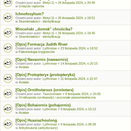
Ostatni post autor:
Motyl.11
«
26 listopada 2024, o 20:40
w
Gniazdo raptorów
Ichnofosylium?
Ostatni post autor:
Motyl.11
«
26 listopada 2024, o 18:51
w
Skamieniałości - identyfikacja
Mioceński ,,domek" chruścika?
Ostatni post autor:
Motyl.11
«
26 listopada 2024, o 18:45
w
Skamieniałości - identyfikacja
[Opis] Formacja Judith River
Ostatni post autor:
Lythronax
«
23 listopada 2024, o 19:52
w
Paleontologia kręgowców
[Opis] Navaornis (nawaornis)
Ostatni post autor:
Lythronax
«
14 listopada 2024, o 20:15
w
Avialae
[Opis] Protopteryx (protopteryks)
Ostatni post autor:
Lythronax
«
11 listopada 2024, o 22:47
w
Avialae
[Opis] Ornithotarsus (ornitotars)
Ostatni post autor:
Taurovenator
«
9 listopada 2024, o 20:05
w
Ornithopoda (ornitopody) i pozostałe ptasiomiedniczne
[Opis] Bohaiornis (pohajornis)
Ostatni post autor:
Lythronax
«
9 listopada 2024, o 10:13
w
Avialae
[Opis] Huaxiazhoulong
Ostatni post autor:
Lythronax
«
9 listopada 2024, o 08:38
w
Ankylosauria (ankylozaury)