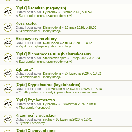
w
Avialae
[Opis] Nagatitan (nagatytan)
Ostatni post autor:
Lythronax
«
18 maja 2026, o 16:41
w
Sauropodomorpha (zauropodomorfy)
Kość ssaka
Ostatni post autor:
Dimetrodon2
«
13 maja 2026, o 19:30
w
Skamieniałości - identyfikacja
Ekspozytory na zbiory
Ostatni post autor:
Daniel8888
«
3 maja 2026, o 10:18
w
Kącik początkującego dinozaurologa
[Opis] Bicharracosaurus (bicharrakozaur)
Ostatni post autor:
Stanisław Kopeć
«
1 maja 2026, o 20:34
w
Sauropodomorpha (zauropodomorfy)
Ząb tura?
Ostatni post autor:
Dimetrodon2
«
27 kwietnia 2026, o 18:32
w
Skamieniałości - identyfikacja
[Opis] Kryptohadros (kryptohadros)
Ostatni post autor:
Taurovenator
«
18 kwietnia 2026, o 13:40
w
Ornithopoda (ornitopody) i pozostałe ptasiomiedniczne
[Opis] Ptychotherates
Ostatni post autor:
Lythronax
«
18 kwietnia 2026, o 08:40
w
Theropoda (teropody)
Krzermień z odciskiem
Ostatni post autor:
michal
«
10 kwietnia 2026, o 12:41
w
Pytania i problemy
[Opis] Xiangyunloong