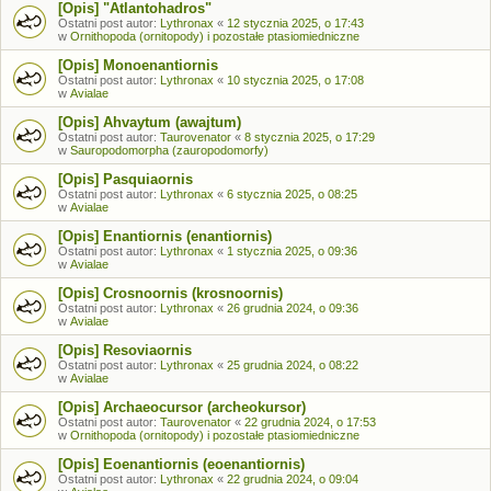
[Opis] "Atlantohadros"
Ostatni post autor:
Lythronax
«
12 stycznia 2025, o 17:43
w
Ornithopoda (ornitopody) i pozostałe ptasiomiedniczne
[Opis] Monoenantiornis
Ostatni post autor:
Lythronax
«
10 stycznia 2025, o 17:08
w
Avialae
[Opis] Ahvaytum (awajtum)
Ostatni post autor:
Taurovenator
«
8 stycznia 2025, o 17:29
w
Sauropodomorpha (zauropodomorfy)
[Opis] Pasquiaornis
Ostatni post autor:
Lythronax
«
6 stycznia 2025, o 08:25
w
Avialae
[Opis] Enantiornis (enantiornis)
Ostatni post autor:
Lythronax
«
1 stycznia 2025, o 09:36
w
Avialae
[Opis] Crosnoornis (krosnoornis)
Ostatni post autor:
Lythronax
«
26 grudnia 2024, o 09:36
w
Avialae
[Opis] Resoviaornis
Ostatni post autor:
Lythronax
«
25 grudnia 2024, o 08:22
w
Avialae
[Opis] Archaeocursor (archeokursor)
Ostatni post autor:
Taurovenator
«
22 grudnia 2024, o 17:53
w
Ornithopoda (ornitopody) i pozostałe ptasiomiedniczne
[Opis] Eoenantiornis (eoenantiornis)
Ostatni post autor:
Lythronax
«
22 grudnia 2024, o 09:04