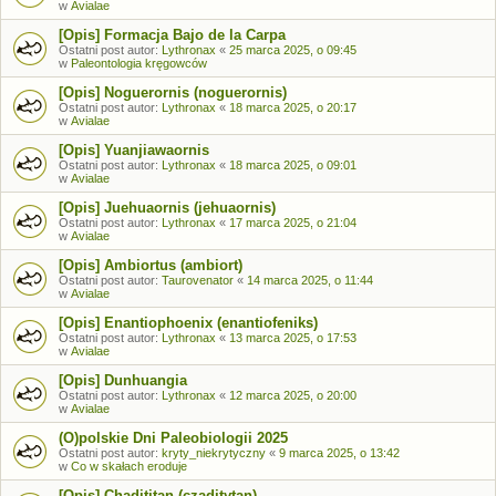
w
Avialae
[Opis] Formacja Bajo de la Carpa
Ostatni post autor:
Lythronax
«
25 marca 2025, o 09:45
w
Paleontologia kręgowców
[Opis] Noguerornis (noguerornis)
Ostatni post autor:
Lythronax
«
18 marca 2025, o 20:17
w
Avialae
[Opis] Yuanjiawaornis
Ostatni post autor:
Lythronax
«
18 marca 2025, o 09:01
w
Avialae
[Opis] Juehuaornis (jehuaornis)
Ostatni post autor:
Lythronax
«
17 marca 2025, o 21:04
w
Avialae
[Opis] Ambiortus (ambiort)
Ostatni post autor:
Taurovenator
«
14 marca 2025, o 11:44
w
Avialae
[Opis] Enantiophoenix (enantiofeniks)
Ostatni post autor:
Lythronax
«
13 marca 2025, o 17:53
w
Avialae
[Opis] Dunhuangia
Ostatni post autor:
Lythronax
«
12 marca 2025, o 20:00
w
Avialae
(O)polskie Dni Paleobiologii 2025
Ostatni post autor:
kryty_niekrytyczny
«
9 marca 2025, o 13:42
w
Co w skałach eroduje
[Opis] Chadititan (czaditytan)