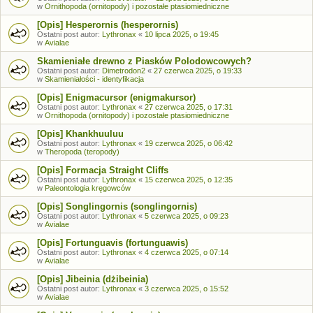
w
Ornithopoda (ornitopody) i pozostałe ptasiomiedniczne
[Opis] Hesperornis (hesperornis)
Ostatni post autor:
Lythronax
«
10 lipca 2025, o 19:45
w
Avialae
Skamieniałe drewno z Piasków Polodowcowych?
Ostatni post autor:
Dimetrodon2
«
27 czerwca 2025, o 19:33
w
Skamieniałości - identyfikacja
[Opis] Enigmacursor (enigmakursor)
Ostatni post autor:
Lythronax
«
27 czerwca 2025, o 17:31
w
Ornithopoda (ornitopody) i pozostałe ptasiomiedniczne
[Opis] Khankhuuluu
Ostatni post autor:
Lythronax
«
19 czerwca 2025, o 06:42
w
Theropoda (teropody)
[Opis] Formacja Straight Cliffs
Ostatni post autor:
Lythronax
«
15 czerwca 2025, o 12:35
w
Paleontologia kręgowców
[Opis] Songlingornis (songlingornis)
Ostatni post autor:
Lythronax
«
5 czerwca 2025, o 09:23
w
Avialae
[Opis] Fortunguavis (fortunguawis)
Ostatni post autor:
Lythronax
«
4 czerwca 2025, o 07:14
w
Avialae
[Opis] Jibeinia (dżibeinia)
Ostatni post autor:
Lythronax
«
3 czerwca 2025, o 15:52
w
Avialae