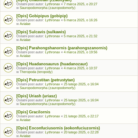
Ostatni post autor:
Lythronax
«
7 marca 2025, o 20:27
w
Sauropodomorpha (zauropodomorfy)
[Opis] Gobipipus (gobipip)
Ostatni post autor:
Lythronax
«
6 marca 2025, o 16:26
w
Avialae
[Opis] Sulcavis (sulkawis)
Ostatni post autor:
Lythronax
«
5 marca 2025, o 21:32
w
Avialae
[Opis] Parahongshanornis (parahongszanornis)
Ostatni post autor:
Lythronax
«
4 marca 2025, o 19:56
w
Avialae
[Opis] Huadanosaurus (huadanozaur)
Ostatni post autor:
Lythronax
«
4 marca 2025, o 10:37
w
Theropoda (teropody)
[Opis] Petrustitan (petrustytan)
Ostatni post autor:
Lythronax
«
25 lutego 2025, o 16:04
w
Sauropodomorpha (zauropodomorfy)
[Opis] Uriash (uriasz)
Ostatni post autor:
Lythronax
«
25 lutego 2025, o 16:04
w
Sauropodomorpha (zauropodomorfy)
[Opis] Gracilornis
Ostatni post autor:
Lythronax
«
21 lutego 2025, o 22:17
w
Avialae
[Opis] Eoconfuciusornis (eokonfuciuzornis)
Ostatni post autor:
Lythronax
«
20 lutego 2025, o 22:28
w
Avialae