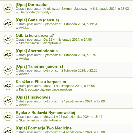
[Opis] Dornraptor
Ostatni post autor:
Kriolofozaur Szymon Jagusztyn
«
6 listopada 2024, o 18:03
w
Theropoda (teropody)
[Opis] Gansus (gansus)
Ostatni post autor:
Lythronax
«
5 listopada 2024, o 19:51
w
Avialae
Odbita kora drewna?
Ostatni post autor:
Dar13
«
4 listopada 2024, o 14:06
w
Skamieniałości - identyfikacja
[Opis] Aberratiodontus
Ostatni post autor:
Lythronax
«
3 listopada 2024, o 21:40
w
Avialae
[Opis] Yanornis (janornis)
Ostatni post autor:
Lythronax
«
2 listopada 2024, o 22:25
w
Avialae
Książka o Fliszu karpackim
Ostatni post autor:
Motyl.11
«
2 listopada 2024, o 16:58
w
Kącik początkującego dinozaurologa
[Opis] Piscivoravis
Ostatni post autor:
Lythronax
«
27 października 2024, o 19:09
w
Avialae
Rybka z Rudawki Rymanowskiej
Ostatni post autor:
Motyl.11
«
27 października 2024, o 15:44
w
Skamieniałości - identyfikacja
[Opis] Formacja Two Medicine
Ostatni post autor:
Lythronax
«
24 października 2024, o 18:08