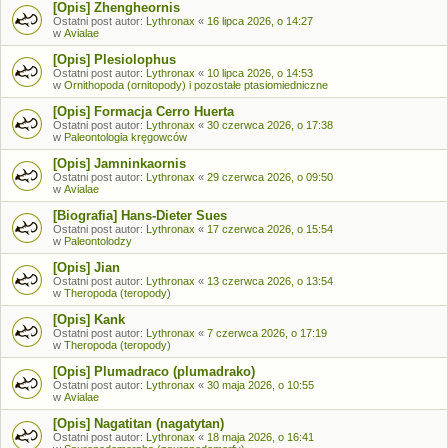
[Opis] Zhengheornis
Ostatni post autor:
Lythronax
«
16 lipca 2026, o 14:27
w
Avialae
[Opis] Plesiolophus
Ostatni post autor:
Lythronax
«
10 lipca 2026, o 14:53
w
Ornithopoda (ornitopody) i pozostałe ptasiomiedniczne
[Opis] Formacja Cerro Huerta
Ostatni post autor:
Lythronax
«
30 czerwca 2026, o 17:38
w
Paleontologia kręgowców
[Opis] Jamninkaornis
Ostatni post autor:
Lythronax
«
29 czerwca 2026, o 09:50
w
Avialae
[Biografia] Hans-Dieter Sues
Ostatni post autor:
Lythronax
«
17 czerwca 2026, o 15:54
w
Paleontolodzy
[Opis] Jian
Ostatni post autor:
Lythronax
«
13 czerwca 2026, o 13:54
w
Theropoda (teropody)
[Opis] Kank
Ostatni post autor:
Lythronax
«
7 czerwca 2026, o 17:19
w
Theropoda (teropody)
[Opis] Plumadraco (plumadrako)
Ostatni post autor:
Lythronax
«
30 maja 2026, o 10:55
w
Avialae
[Opis] Nagatitan (nagatytan)
Ostatni post autor:
Lythronax
«
18 maja 2026, o 16:41