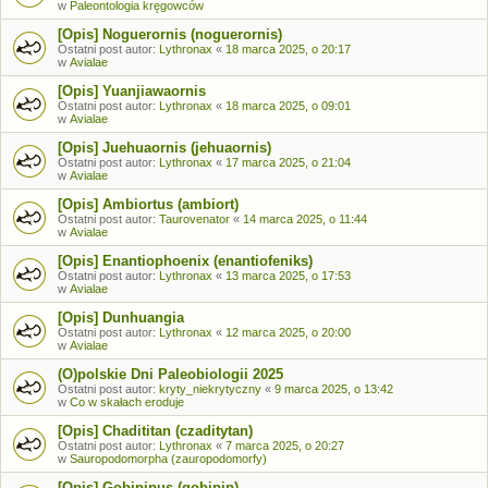
w
Paleontologia kręgowców
[Opis] Noguerornis (noguerornis)
Ostatni post autor:
Lythronax
«
18 marca 2025, o 20:17
w
Avialae
[Opis] Yuanjiawaornis
Ostatni post autor:
Lythronax
«
18 marca 2025, o 09:01
w
Avialae
[Opis] Juehuaornis (jehuaornis)
Ostatni post autor:
Lythronax
«
17 marca 2025, o 21:04
w
Avialae
[Opis] Ambiortus (ambiort)
Ostatni post autor:
Taurovenator
«
14 marca 2025, o 11:44
w
Avialae
[Opis] Enantiophoenix (enantiofeniks)
Ostatni post autor:
Lythronax
«
13 marca 2025, o 17:53
w
Avialae
[Opis] Dunhuangia
Ostatni post autor:
Lythronax
«
12 marca 2025, o 20:00
w
Avialae
(O)polskie Dni Paleobiologii 2025
Ostatni post autor:
kryty_niekrytyczny
«
9 marca 2025, o 13:42
w
Co w skałach eroduje
[Opis] Chadititan (czaditytan)
Ostatni post autor:
Lythronax
«
7 marca 2025, o 20:27
w
Sauropodomorpha (zauropodomorfy)
[Opis] Gobipipus (gobipip)