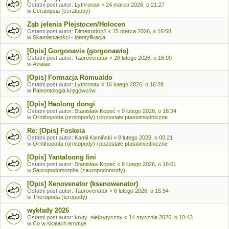
Ostatni post autor:
Lythronax
«
24 marca 2026, o 21:27
w
Ceratopsia (ceratopsy)
Ząb jelenia Plejstocen/Holocen
Ostatni post autor:
Dimetrodon2
«
15 marca 2026, o 16:58
w
Skamieniałości - identyfikacja
[Opis] Gorgonavis (gorgonawis)
Ostatni post autor:
Taurovenator
«
28 lutego 2026, o 16:09
w
Avialae
[Opis] Formacja Romualdo
Ostatni post autor:
Lythronax
«
16 lutego 2026, o 16:28
w
Paleontologia kręgowców
[Opis] Haolong dongi
Ostatni post autor:
Stanisław Kopeć
«
9 lutego 2026, o 18:34
w
Ornithopoda (ornitopody) i pozostałe ptasiomiedniczne
Re: [Opis] Foskeia
Ostatni post autor:
Kamil Kamiński
«
8 lutego 2026, o 00:21
w
Ornithopoda (ornitopody) i pozostałe ptasiomiedniczne
[Opis] Yantaloong lini
Ostatni post autor:
Stanisław Kopeć
«
6 lutego 2026, o 16:01
w
Sauropodomorpha (zauropodomorfy)
[Opis] Xenovenator (ksenowenator)
Ostatni post autor:
Taurovenator
«
6 lutego 2026, o 15:54
w
Theropoda (teropody)
wykłady 2026
Ostatni post autor:
kryty_niekrytyczny
«
14 stycznia 2026, o 10:43
w
Co w skałach eroduje