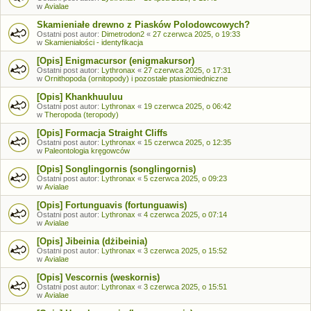
w
Avialae
Skamieniałe drewno z Piasków Polodowcowych?
Ostatni post autor:
Dimetrodon2
«
27 czerwca 2025, o 19:33
w
Skamieniałości - identyfikacja
[Opis] Enigmacursor (enigmakursor)
Ostatni post autor:
Lythronax
«
27 czerwca 2025, o 17:31
w
Ornithopoda (ornitopody) i pozostałe ptasiomiedniczne
[Opis] Khankhuuluu
Ostatni post autor:
Lythronax
«
19 czerwca 2025, o 06:42
w
Theropoda (teropody)
[Opis] Formacja Straight Cliffs
Ostatni post autor:
Lythronax
«
15 czerwca 2025, o 12:35
w
Paleontologia kręgowców
[Opis] Songlingornis (songlingornis)
Ostatni post autor:
Lythronax
«
5 czerwca 2025, o 09:23
w
Avialae
[Opis] Fortunguavis (fortunguawis)
Ostatni post autor:
Lythronax
«
4 czerwca 2025, o 07:14
w
Avialae
[Opis] Jibeinia (dżibeinia)
Ostatni post autor:
Lythronax
«
3 czerwca 2025, o 15:52
w
Avialae
[Opis] Vescornis (weskornis)
Ostatni post autor:
Lythronax
«
3 czerwca 2025, o 15:51
w
Avialae