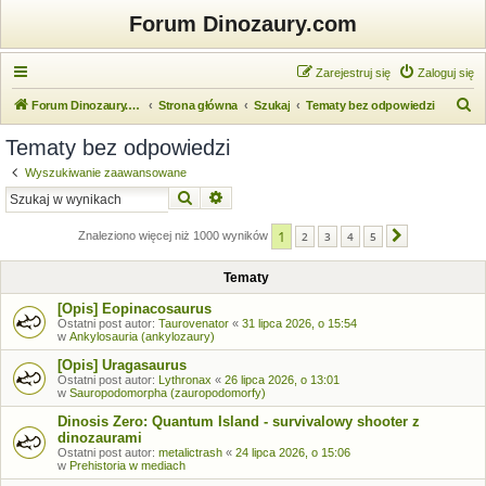
Forum Dinozaury.com
Zarejestruj się
Zaloguj się
S
Forum Dinozaury.com
Strona główna
Szukaj
Tematy bez odpowiedzi
z
Tematy bez odpowiedzi
u
Wyszukiwanie zaawansowane
k
Szukaj
Wyszukiwanie zaawansowane
a
1
j
Znaleziono więcej niż 1000 wyników
2
3
4
5
Następna
Tematy
[Opis] Eopinacosaurus
Ostatni post autor:
Taurovenator
«
31 lipca 2026, o 15:54
w
Ankylosauria (ankylozaury)
[Opis] Uragasaurus
Ostatni post autor:
Lythronax
«
26 lipca 2026, o 13:01
w
Sauropodomorpha (zauropodomorfy)
Dinosis Zero: Quantum Island - survivalowy shooter z
dinozaurami
Ostatni post autor:
metalictrash
«
24 lipca 2026, o 15:06
w
Prehistoria w mediach