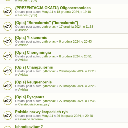
w
Pisces (ryby)
{PREZENTACJA OKAZU} Oligoserranoides
Ostatni post autor:
Motyl.11
«
18 grudnia 2024, o 19:10
w
Pisces (ryby)
[Opis] "Borealornis" ("borealornis")
Ostatni post autor:
Lythronax
«
17 grudnia 2024, o 11:33
w
Avialae
[Opis] Yixianornis
Ostatni post autor:
Lythronax
«
9 grudnia 2024, o 20:43
w
Avialae
[Opis] Chongmingia
Ostatni post autor:
Lythronax
«
8 grudnia 2024, o 20:51
w
Avialae
[Opis] Changzuiornis
Ostatni post autor:
Lythronax
«
28 listopada 2024, o 19:20
w
Avialae
[Opis] Neuquenornis
Ostatni post autor:
Lythronax
«
27 listopada 2024, o 20:26
w
Avialae
[Opis] Dysganus
Ostatni post autor:
Lythronax
«
27 listopada 2024, o 17:36
w
Ceratopsia (ceratopsy)
Polskie nazwy karpackich ryb
Ostatni post autor:
Motyl.11
«
26 listopada 2024, o 20:40
w
Gniazdo raptorów
Ichnofosylium?