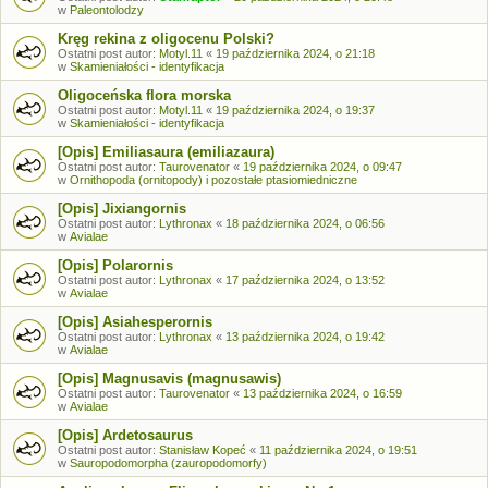
w
Paleontolodzy
Kręg rekina z oligocenu Polski?
Ostatni post autor:
Motyl.11
«
19 października 2024, o 21:18
w
Skamieniałości - identyfikacja
Oligoceńska flora morska
Ostatni post autor:
Motyl.11
«
19 października 2024, o 19:37
w
Skamieniałości - identyfikacja
[Opis] Emiliasaura (emiliazaura)
Ostatni post autor:
Taurovenator
«
19 października 2024, o 09:47
w
Ornithopoda (ornitopody) i pozostałe ptasiomiedniczne
[Opis] Jixiangornis
Ostatni post autor:
Lythronax
«
18 października 2024, o 06:56
w
Avialae
[Opis] Polarornis
Ostatni post autor:
Lythronax
«
17 października 2024, o 13:52
w
Avialae
[Opis] Asiahesperornis
Ostatni post autor:
Lythronax
«
13 października 2024, o 19:42
w
Avialae
[Opis] Magnusavis (magnusawis)
Ostatni post autor:
Taurovenator
«
13 października 2024, o 16:59
w
Avialae
[Opis] Ardetosaurus
Ostatni post autor:
Stanisław Kopeć
«
11 października 2024, o 19:51
w
Sauropodomorpha (zauropodomorfy)