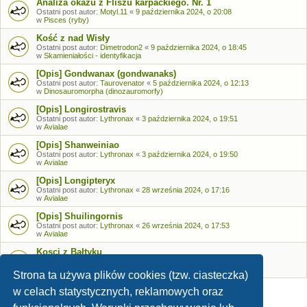
Analiza okazu z Fliszu karpackiego. Nr. 1
Ostatni post autor:
Motyl.11
«
9 października 2024, o 20:08
w
Pisces (ryby)
Kość z nad Wisły
Ostatni post autor:
Dimetrodon2
«
9 października 2024, o 18:45
w
Skamieniałości - identyfikacja
[Opis] Gondwanax (gondwanaks)
Ostatni post autor:
Taurovenator
«
5 października 2024, o 12:13
w
Dinosauromorpha (dinozauromorfy)
[Opis] Longirostravis
Ostatni post autor:
Lythronax
«
3 października 2024, o 19:51
w
Avialae
[Opis] Shanweiniao
Ostatni post autor:
Lythronax
«
3 października 2024, o 19:50
w
Avialae
[Opis] Longipteryx
Ostatni post autor:
Lythronax
«
28 września 2024, o 17:16
w
Avialae
[Opis] Shuilingornis
Ostatni post autor:
Lythronax
«
26 września 2024, o 17:53
w
Avialae
Kosci z Bałtyku
Ostatni post autor:
Bozia
«
26 września 2024, o 09:05
w
Skamieniałości - identyfikacja
Strona ta używa plików cookies (tzw. ciasteczka)
w celach statystycznych, reklamowych oraz