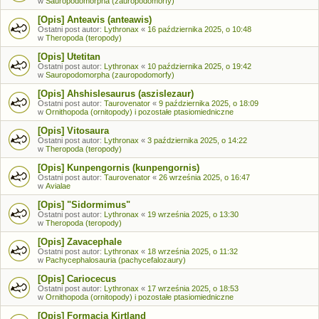
w
Sauropodomorpha (zauropodomorfy)
[Opis] Anteavis (anteawis)
Ostatni post autor:
Lythronax
«
16 października 2025, o 10:48
w
Theropoda (teropody)
[Opis] Utetitan
Ostatni post autor:
Lythronax
«
10 października 2025, o 19:42
w
Sauropodomorpha (zauropodomorfy)
[Opis] Ahshislesaurus (aszislezaur)
Ostatni post autor:
Taurovenator
«
9 października 2025, o 18:09
w
Ornithopoda (ornitopody) i pozostałe ptasiomiedniczne
[Opis] Vitosaura
Ostatni post autor:
Lythronax
«
3 października 2025, o 14:22
w
Theropoda (teropody)
[Opis] Kunpengornis (kunpengornis)
Ostatni post autor:
Taurovenator
«
26 września 2025, o 16:47
w
Avialae
[Opis] "Sidormimus"
Ostatni post autor:
Lythronax
«
19 września 2025, o 13:30
w
Theropoda (teropody)
[Opis] Zavacephale
Ostatni post autor:
Lythronax
«
18 września 2025, o 11:32
w
Pachycephalosauria (pachycefalozaury)
[Opis] Cariocecus
Ostatni post autor:
Lythronax
«
17 września 2025, o 18:53
w
Ornithopoda (ornitopody) i pozostałe ptasiomiedniczne
[Opis] Formacja Kirtland