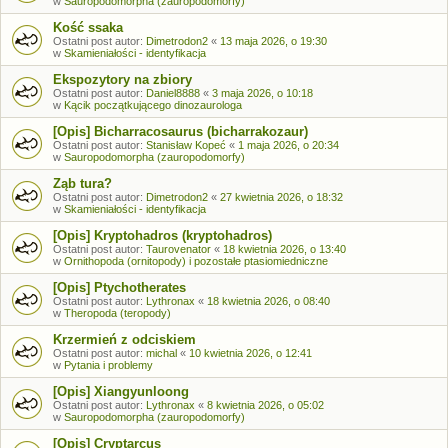
w
Sauropodomorpha (zauropodomorfy)
Kość ssaka
Ostatni post autor:
Dimetrodon2
«
13 maja 2026, o 19:30
w
Skamieniałości - identyfikacja
Ekspozytory na zbiory
Ostatni post autor:
Daniel8888
«
3 maja 2026, o 10:18
w
Kącik początkującego dinozaurologa
[Opis] Bicharracosaurus (bicharrakozaur)
Ostatni post autor:
Stanisław Kopeć
«
1 maja 2026, o 20:34
w
Sauropodomorpha (zauropodomorfy)
Ząb tura?
Ostatni post autor:
Dimetrodon2
«
27 kwietnia 2026, o 18:32
w
Skamieniałości - identyfikacja
[Opis] Kryptohadros (kryptohadros)
Ostatni post autor:
Taurovenator
«
18 kwietnia 2026, o 13:40
w
Ornithopoda (ornitopody) i pozostałe ptasiomiedniczne
[Opis] Ptychotherates
Ostatni post autor:
Lythronax
«
18 kwietnia 2026, o 08:40
w
Theropoda (teropody)
Krzermień z odciskiem
Ostatni post autor:
michal
«
10 kwietnia 2026, o 12:41
w
Pytania i problemy
[Opis] Xiangyunloong
Ostatni post autor:
Lythronax
«
8 kwietnia 2026, o 05:02
w
Sauropodomorpha (zauropodomorfy)
[Opis] Cryptarcus