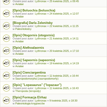
Ostatni post autor:
Lythronax
«
25 kwietnia 2025, o 09:45
w
Avialae
[Opis] Boluochia (boluochia)
Ostatni post autor:
Lythronax
«
24 kwietnia 2025, o 12:07
w
Avialae
[Biografia] Darla Zelenitsky
Ostatni post autor:
Lythronax
«
22 kwietnia 2025, o 11:25
w
Paleontolodzy
[Opis] Otogornis (otogornis)
Ostatni post autor:
Lythronax
«
21 kwietnia 2025, o 14:11
w
Avialae
[Opis] Alethoalaornis
Ostatni post autor:
Lythronax
«
20 kwietnia 2025, o 17:10
w
Avialae
[Opis] Sapeornis (sapeornis)
Ostatni post autor:
Lythronax
«
19 kwietnia 2025, o 14:19
w
Avialae
[Opis] Cienciargentina
Ostatni post autor:
Lythronax
«
11 kwietnia 2025, o 16:44
w
Sauropodomorpha (zauropodomorfy)
[Opis] "Lopasaurus" ("lopazaur")
Ostatni post autor:
Lythronax
«
11 kwietnia 2025, o 16:43
w
Theropoda (teropody)
[Opis] Formacja Elrhaz
Ostatni post autor:
Lythronax
«
9 kwietnia 2025, o 18:30
w
Paleontologia kręgowców