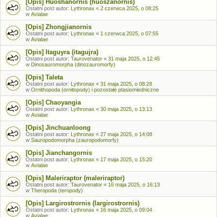
[Opis] Huoshanornis (huoszanornis)
Ostatni post autor:
Lythronax
«
2 czerwca 2025, o 08:25
w
Avialae
[Opis] Zhongjianornis
Ostatni post autor:
Lythronax
«
1 czerwca 2025, o 07:55
w
Avialae
[Opis] Itaguyra (itagujra)
Ostatni post autor:
Taurovenator
«
31 maja 2025, o 12:45
w
Dinosauromorpha (dinozauromorfy)
[Opis] Taleta
Ostatni post autor:
Lythronax
«
31 maja 2025, o 08:28
w
Ornithopoda (ornitopody) i pozostałe ptasiomiedniczne
[Opis] Chaoyangia
Ostatni post autor:
Lythronax
«
30 maja 2025, o 13:13
w
Avialae
[Opis] Jinchuanloong
Ostatni post autor:
Lythronax
«
27 maja 2025, o 14:08
w
Sauropodomorpha (zauropodomorfy)
[Opis] Jianchangornis
Ostatni post autor:
Lythronax
«
17 maja 2025, o 15:20
w
Avialae
[Opis] Maleriraptor (maleriraptor)
Ostatni post autor:
Taurovenator
«
16 maja 2025, o 16:13
w
Theropoda (teropody)
[Opis] Largirostrornis (largirostrornis)
Ostatni post autor:
Lythronax
«
16 maja 2025, o 09:04
w
Avialae