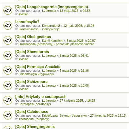
[Opis] Longchengornis (longczengornis)
Ostatni post autor:
Lythronax
«
13 maja 2025, o 09:58
w
Avialae
Ichnofosylia?
Ostatni post autor:
Dimetrodon2
«
12 maja 2025, o 18:08
w
Skamieniałości - identyfikacja
[Opis] Obelignathus
Ostatni post autor:
Kamil Kamiński
«
8 maja 2025, o 20:57
w
Ornithopoda (ornitopody) i pozostałe ptasiomiedniczne
[Opis] Shenqiornis
Ostatni post autor:
Lythronax
«
8 maja 2025, o 06:41
w
Avialae
[Opis] Formacja Anacleto
Ostatni post autor:
Lythronax
«
6 maja 2025, o 21:36
w
Paleontologia kręgowców
[Opis] Schizooura
Ostatni post autor:
Lythronax
«
1 maja 2025, o 10:06
w
Avialae
[Info] Artykuły o ceratopsach
Ostatni post autor:
Lythronax
«
27 kwietnia 2025, o 16:25
w
Ceratopsia (ceratopsy)
[Opis] Caletodraco
Ostatni post autor:
Kriolofozaur Szymon Jagusztyn
«
27 kwietnia 2025, o 12:15
w
Theropoda (teropody)
[Opis] Shengjingornis