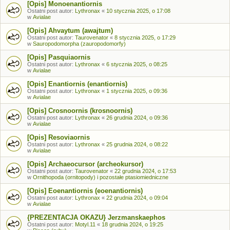
[Opis] Monoenantiornis
Ostatni post autor:
Lythronax
«
10 stycznia 2025, o 17:08
w
Avialae
[Opis] Ahvaytum (awajtum)
Ostatni post autor:
Taurovenator
«
8 stycznia 2025, o 17:29
w
Sauropodomorpha (zauropodomorfy)
[Opis] Pasquiaornis
Ostatni post autor:
Lythronax
«
6 stycznia 2025, o 08:25
w
Avialae
[Opis] Enantiornis (enantiornis)
Ostatni post autor:
Lythronax
«
1 stycznia 2025, o 09:36
w
Avialae
[Opis] Crosnoornis (krosnoornis)
Ostatni post autor:
Lythronax
«
26 grudnia 2024, o 09:36
w
Avialae
[Opis] Resoviaornis
Ostatni post autor:
Lythronax
«
25 grudnia 2024, o 08:22
w
Avialae
[Opis] Archaeocursor (archeokursor)
Ostatni post autor:
Taurovenator
«
22 grudnia 2024, o 17:53
w
Ornithopoda (ornitopody) i pozostałe ptasiomiedniczne
[Opis] Eoenantiornis (eoenantiornis)
Ostatni post autor:
Lythronax
«
22 grudnia 2024, o 09:04
w
Avialae
{PREZENTACJA OKAZU} Jerzmanskaephos
Ostatni post autor:
Motyl.11
«
18 grudnia 2024, o 19:25