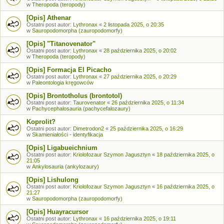
w
Theropoda (teropody)
[Opis] Athenar
Ostatni post autor:
Lythronax
«
2 listopada 2025, o 20:35
w
Sauropodomorpha (zauropodomorfy)
[Opis] "Titanovenator"
Ostatni post autor:
Lythronax
«
28 października 2025, o 20:02
w
Theropoda (teropody)
[Opis] Formacja El Picacho
Ostatni post autor:
Lythronax
«
27 października 2025, o 20:29
w
Paleontologia kręgowców
[Opis] Brontotholus (brontotol)
Ostatni post autor:
Taurovenator
«
26 października 2025, o 11:34
w
Pachycephalosauria (pachycefalozaury)
Koprolit?
Ostatni post autor:
Dimetrodon2
«
25 października 2025, o 16:29
w
Skamieniałości - identyfikacja
[Opis] Ligabueichnium
Ostatni post autor:
Kriolofozaur Szymon Jagusztyn
«
18 października 2025, o
21:05
w
Ankylosauria (ankylozaury)
[Opis] Lishulong
Ostatni post autor:
Kriolofozaur Szymon Jagusztyn
«
16 października 2025, o
21:27
w
Sauropodomorpha (zauropodomorfy)
[Opis] Huayracursor
Ostatni post autor:
Lythronax
«
16 października 2025, o 19:11