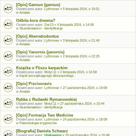
[Opis] Gansus (gansus)
Ostatni post autor:
Lythronax
«
5 listopada 2024, o 19:51
w
Avialae
Odbita kora drewna?
Ostatni post autor:
Dar13
«
4 listopada 2024, o 14:06
w
Skamieniałości - identyfikacja
[Opis] Aberratiodontus
Ostatni post autor:
Lythronax
«
3 listopada 2024, o 21:40
w
Avialae
[Opis] Yanornis (janornis)
Ostatni post autor:
Lythronax
«
2 listopada 2024, o 22:25
w
Avialae
Książka o Fliszu karpackim
Ostatni post autor:
Motyl.11
«
2 listopada 2024, o 16:58
w
Kącik początkującego dinozaurologa
[Opis] Piscivoravis
Ostatni post autor:
Lythronax
«
27 października 2024, o 19:09
w
Avialae
Rybka z Rudawki Rymanowskiej
Ostatni post autor:
Motyl.11
«
27 października 2024, o 15:44
w
Skamieniałości - identyfikacja
[Opis] Formacja Two Medicine
Ostatni post autor:
Lythronax
«
24 października 2024, o 18:08
w
Paleontologia kręgowców
[Biografia] Daniela Schwarz
Ostatni post autor:
Utahraptor
«
20 października 2024, o 20:48