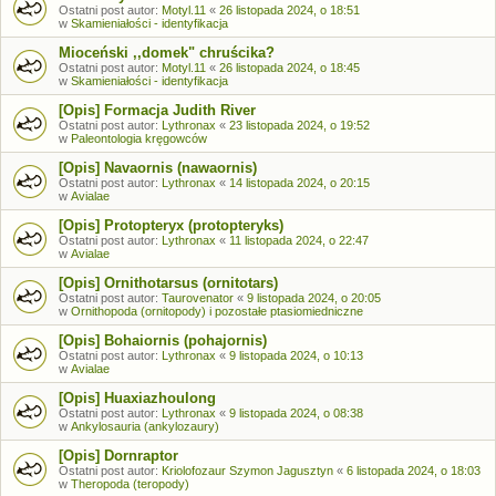
Ostatni post autor:
Motyl.11
«
26 listopada 2024, o 18:51
w
Skamieniałości - identyfikacja
Mioceński ,,domek" chruścika?
Ostatni post autor:
Motyl.11
«
26 listopada 2024, o 18:45
w
Skamieniałości - identyfikacja
[Opis] Formacja Judith River
Ostatni post autor:
Lythronax
«
23 listopada 2024, o 19:52
w
Paleontologia kręgowców
[Opis] Navaornis (nawaornis)
Ostatni post autor:
Lythronax
«
14 listopada 2024, o 20:15
w
Avialae
[Opis] Protopteryx (protopteryks)
Ostatni post autor:
Lythronax
«
11 listopada 2024, o 22:47
w
Avialae
[Opis] Ornithotarsus (ornitotars)
Ostatni post autor:
Taurovenator
«
9 listopada 2024, o 20:05
w
Ornithopoda (ornitopody) i pozostałe ptasiomiedniczne
[Opis] Bohaiornis (pohajornis)
Ostatni post autor:
Lythronax
«
9 listopada 2024, o 10:13
w
Avialae
[Opis] Huaxiazhoulong
Ostatni post autor:
Lythronax
«
9 listopada 2024, o 08:38
w
Ankylosauria (ankylozaury)
[Opis] Dornraptor
Ostatni post autor:
Kriolofozaur Szymon Jagusztyn
«
6 listopada 2024, o 18:03
w
Theropoda (teropody)