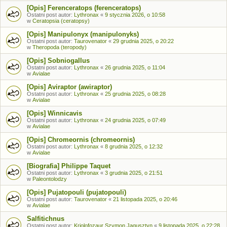
[Opis] Ferenceratops (ferenceratops)
Ostatni post autor:
Lythronax
«
9 stycznia 2026, o 10:58
w
Ceratopsia (ceratopsy)
[Opis] Manipulonyx (manipulonyks)
Ostatni post autor:
Taurovenator
«
29 grudnia 2025, o 20:22
w
Theropoda (teropody)
[Opis] Sobniogallus
Ostatni post autor:
Lythronax
«
26 grudnia 2025, o 11:04
w
Avialae
[Opis] Aviraptor (awiraptor)
Ostatni post autor:
Lythronax
«
25 grudnia 2025, o 08:28
w
Avialae
[Opis] Winnicavis
Ostatni post autor:
Lythronax
«
24 grudnia 2025, o 07:49
w
Avialae
[Opis] Chromeornis (chromeornis)
Ostatni post autor:
Lythronax
«
8 grudnia 2025, o 12:32
w
Avialae
[Biografia] Philippe Taquet
Ostatni post autor:
Lythronax
«
3 grudnia 2025, o 21:51
w
Paleontolodzy
[Opis] Pujatopouli (pujatopouli)
Ostatni post autor:
Taurovenator
«
21 listopada 2025, o 20:46
w
Avialae
Salfitichnus
Ostatni post autor:
Kriolofozaur Szymon Jagusztyn
«
9 listopada 2025, o 22:28