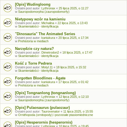
[Opis] Wudingloong
Ostatni post autor:
Lythronax
«
25 lipca 2025, o 11:27
w
Sauropodomorpha (zauropodomorfy)
Nietypowy wzór na kamieniu
Ostatni post autor:
Michalina
«
22 lipca 2025, o 13:43
w
Skamieniałości - identyfikacja
"Dinosauria" The Animated Series
Ostatni post autor:
kaniukura
«
20 lipca 2025, o 17:34
w
Prehistoria w mediach
Narzędzie czy natura?
Ostatni post autor:
Dimetrodon2
«
18 lipca 2025, o 17:47
w
Skamieniałości - identyfikacja
Kość z Torre Pedrera
Ostatni post autor:
Motyl.11
«
18 lipca 2025, o 15:32
w
Skamieniałości - identyfikacja
Forgotten Bloodlines - Agate
Ostatni post autor:
kaniukura
«
17 lipca 2025, o 01:42
w
Prehistoria w mediach
[Opis] Tongnanlong (tongnanlong)
Ostatni post autor:
Lythronax
«
12 lipca 2025, o 12:10
w
Sauropodomorpha (zauropodomorfy)
[Opis] Pulaosaurus (pulaozaur)
Ostatni post autor:
Taurovenator
«
11 lipca 2025, o 15:55
w
Ornithopoda (ornitopody) i pozostałe ptasiomiedniczne
[Opis] Hesperornis (hesperornis)
Ostatni post autor:
Lythronax
«
10 lipca 2025, o 19:45