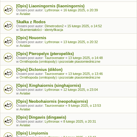
[Opis] Liaoningornis (liaoningornis)
Ostatni post autor:
Lythronax
«
16 lutego 2025, o 20:39
w
Avialae
Skałka z Rodos
Ostatni post autor:
Dimetrodon2
«
15 lutego 2025, o 14:52
w
Skamieniałości - identyfikacja
[Opis] Houornis
Ostatni post autor:
Lythronax
«
13 lutego 2025, o 20:32
w
Avialae
[Opis] Pteropelyx (pteropeliks)
Ostatni post autor:
Taurovenator
«
13 lutego 2025, o 14:48
w
Ornithopoda (ornitopody) i pozostałe ptasiomiedniczne
[Opis] Diclonius (diklon)
Ostatni post autor:
Taurovenator
«
13 lutego 2025, o 13:46
w
Ornithopoda (ornitopody) i pozostałe ptasiomiedniczne
[Opis] Xinghaiornis (singhajornis)
Ostatni post autor:
Lythronax
«
12 lutego 2025, o 23:04
w
Avialae
[Opis] Neobohaiornis (neopohajornis)
Ostatni post autor:
Taurovenator
«
9 lutego 2025, o 13:53
w
Avialae
[Opis] Dingavis (dingawis)
Ostatni post autor:
Lythronax
«
8 lutego 2025, o 20:31
w
Avialae
[Opis] Linyiornis