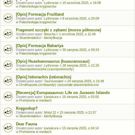
Ostatni post autor:
Lythronax
«
15 września 2025, o 16:08
w
Paleontologia kręgowców
[Opis] Formacja Fruitland
Ostatni post autor:
Lythronax
«
8 września 2025, o 20:09
w
Paleontologia kręgowców
Fragment szczęki z zębami (morze północne)
Ostatni post autor:
tletocha
«
1 września 2025, o 11:49
w
Skamieniałości - identyfikacja
[Opis] Formacja Bahariya
Ostatni post autor:
Lythronax
«
30 sierpnia 2025, o 09:33
w
Paleontologia kręgowców
[Opis] Huashanosaurus (huaszanozaur)
Ostatni post autor:
Lythronax
«
28 sierpnia 2025, o 21:25
w
Sauropodomorpha (zauropodomorfy)
[Opis] Istiorachis (istiorachis)
Ostatni post autor:
Taurovenator
«
24 sierpnia 2025, o 16:48
w
Ornithopoda (ornitopody) i pozostałe ptasiomiedniczne
[Recenzja] Europasaurus: Life on Jurassic Islands
Ostatni post autor:
kaniukura
«
16 sierpnia 2025, o 03:00
w
Prehistoria w mediach
Kręgosłup?
Ostatni post autor:
Motyl.11
«
15 sierpnia 2025, o 21:57
w
Skamieniałości - identyfikacja
Dear Fauna
Ostatni post autor:
kaniukura
«
15 sierpnia 2025, o 04:14
w
Prehistoria w mediach