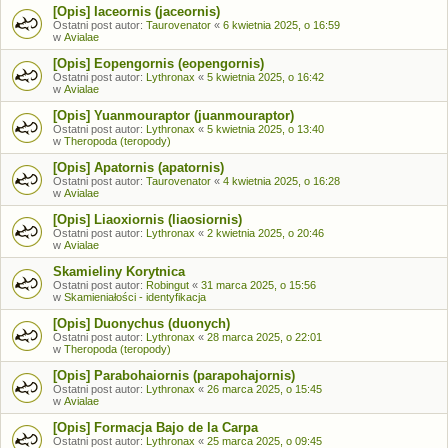
[Opis] Iaceornis (jaceornis)
Ostatni post autor:
Taurovenator
«
6 kwietnia 2025, o 16:59
w
Avialae
[Opis] Eopengornis (eopengornis)
Ostatni post autor:
Lythronax
«
5 kwietnia 2025, o 16:42
w
Avialae
[Opis] Yuanmouraptor (juanmouraptor)
Ostatni post autor:
Lythronax
«
5 kwietnia 2025, o 13:40
w
Theropoda (teropody)
[Opis] Apatornis (apatornis)
Ostatni post autor:
Taurovenator
«
4 kwietnia 2025, o 16:28
w
Avialae
[Opis] Liaoxiornis (liaosiornis)
Ostatni post autor:
Lythronax
«
2 kwietnia 2025, o 20:46
w
Avialae
Skamieliny Korytnica
Ostatni post autor:
Robingut
«
31 marca 2025, o 15:56
w
Skamieniałości - identyfikacja
[Opis] Duonychus (duonych)
Ostatni post autor:
Lythronax
«
28 marca 2025, o 22:01
w
Theropoda (teropody)
[Opis] Parabohaiornis (parapohajornis)
Ostatni post autor:
Lythronax
«
26 marca 2025, o 15:45
w
Avialae
[Opis] Formacja Bajo de la Carpa
Ostatni post autor:
Lythronax
«
25 marca 2025, o 09:45