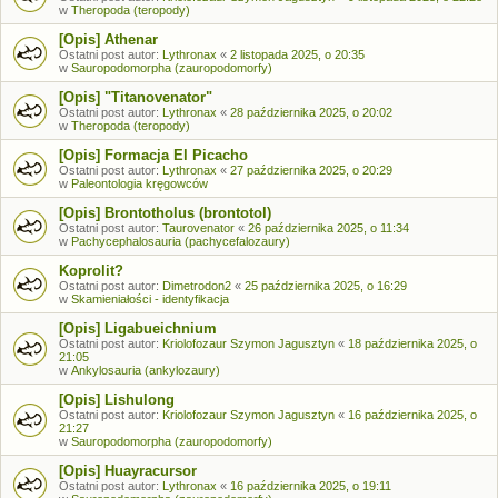
w
Theropoda (teropody)
[Opis] Athenar
Ostatni post autor:
Lythronax
«
2 listopada 2025, o 20:35
w
Sauropodomorpha (zauropodomorfy)
[Opis] "Titanovenator"
Ostatni post autor:
Lythronax
«
28 października 2025, o 20:02
w
Theropoda (teropody)
[Opis] Formacja El Picacho
Ostatni post autor:
Lythronax
«
27 października 2025, o 20:29
w
Paleontologia kręgowców
[Opis] Brontotholus (brontotol)
Ostatni post autor:
Taurovenator
«
26 października 2025, o 11:34
w
Pachycephalosauria (pachycefalozaury)
Koprolit?
Ostatni post autor:
Dimetrodon2
«
25 października 2025, o 16:29
w
Skamieniałości - identyfikacja
[Opis] Ligabueichnium
Ostatni post autor:
Kriolofozaur Szymon Jagusztyn
«
18 października 2025, o
21:05
w
Ankylosauria (ankylozaury)
[Opis] Lishulong
Ostatni post autor:
Kriolofozaur Szymon Jagusztyn
«
16 października 2025, o
21:27
w
Sauropodomorpha (zauropodomorfy)
[Opis] Huayracursor
Ostatni post autor:
Lythronax
«
16 października 2025, o 19:11