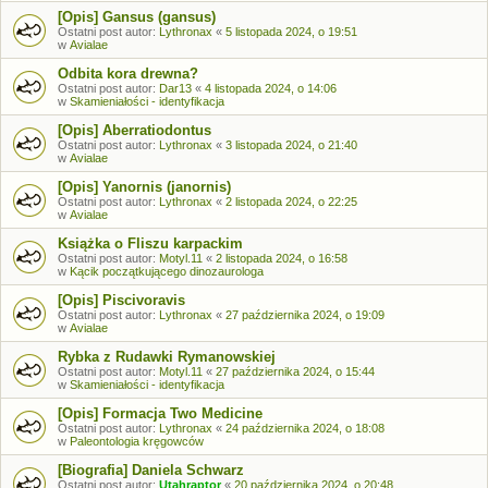
[Opis] Gansus (gansus)
Ostatni post autor:
Lythronax
«
5 listopada 2024, o 19:51
w
Avialae
Odbita kora drewna?
Ostatni post autor:
Dar13
«
4 listopada 2024, o 14:06
w
Skamieniałości - identyfikacja
[Opis] Aberratiodontus
Ostatni post autor:
Lythronax
«
3 listopada 2024, o 21:40
w
Avialae
[Opis] Yanornis (janornis)
Ostatni post autor:
Lythronax
«
2 listopada 2024, o 22:25
w
Avialae
Książka o Fliszu karpackim
Ostatni post autor:
Motyl.11
«
2 listopada 2024, o 16:58
w
Kącik początkującego dinozaurologa
[Opis] Piscivoravis
Ostatni post autor:
Lythronax
«
27 października 2024, o 19:09
w
Avialae
Rybka z Rudawki Rymanowskiej
Ostatni post autor:
Motyl.11
«
27 października 2024, o 15:44
w
Skamieniałości - identyfikacja
[Opis] Formacja Two Medicine
Ostatni post autor:
Lythronax
«
24 października 2024, o 18:08
w
Paleontologia kręgowców
[Biografia] Daniela Schwarz
Ostatni post autor:
Utahraptor
«
20 października 2024, o 20:48