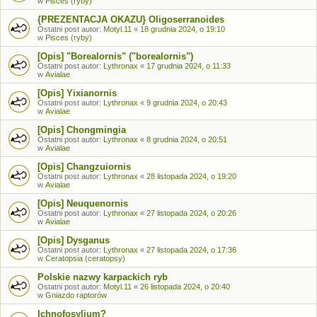
w
Pisces (ryby)
{PREZENTACJA OKAZU} Oligoserranoides
Ostatni post autor:
Motyl.11
«
18 grudnia 2024, o 19:10
w
Pisces (ryby)
[Opis] "Borealornis" ("borealornis")
Ostatni post autor:
Lythronax
«
17 grudnia 2024, o 11:33
w
Avialae
[Opis] Yixianornis
Ostatni post autor:
Lythronax
«
9 grudnia 2024, o 20:43
w
Avialae
[Opis] Chongmingia
Ostatni post autor:
Lythronax
«
8 grudnia 2024, o 20:51
w
Avialae
[Opis] Changzuiornis
Ostatni post autor:
Lythronax
«
28 listopada 2024, o 19:20
w
Avialae
[Opis] Neuquenornis
Ostatni post autor:
Lythronax
«
27 listopada 2024, o 20:26
w
Avialae
[Opis] Dysganus
Ostatni post autor:
Lythronax
«
27 listopada 2024, o 17:36
w
Ceratopsia (ceratopsy)
Polskie nazwy karpackich ryb
Ostatni post autor:
Motyl.11
«
26 listopada 2024, o 20:40
w
Gniazdo raptorów
Ichnofosylium?