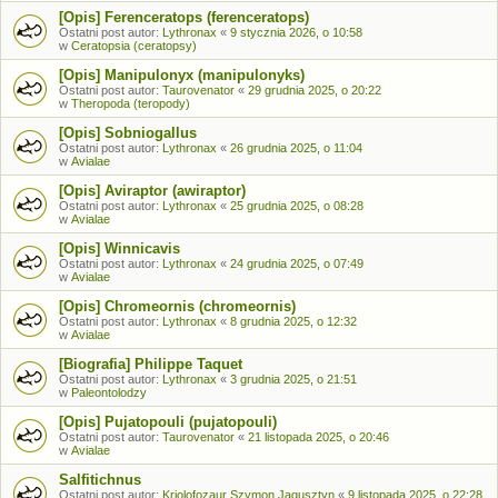
[Opis] Ferenceratops (ferenceratops)
Ostatni post autor:
Lythronax
«
9 stycznia 2026, o 10:58
w
Ceratopsia (ceratopsy)
[Opis] Manipulonyx (manipulonyks)
Ostatni post autor:
Taurovenator
«
29 grudnia 2025, o 20:22
w
Theropoda (teropody)
[Opis] Sobniogallus
Ostatni post autor:
Lythronax
«
26 grudnia 2025, o 11:04
w
Avialae
[Opis] Aviraptor (awiraptor)
Ostatni post autor:
Lythronax
«
25 grudnia 2025, o 08:28
w
Avialae
[Opis] Winnicavis
Ostatni post autor:
Lythronax
«
24 grudnia 2025, o 07:49
w
Avialae
[Opis] Chromeornis (chromeornis)
Ostatni post autor:
Lythronax
«
8 grudnia 2025, o 12:32
w
Avialae
[Biografia] Philippe Taquet
Ostatni post autor:
Lythronax
«
3 grudnia 2025, o 21:51
w
Paleontolodzy
[Opis] Pujatopouli (pujatopouli)
Ostatni post autor:
Taurovenator
«
21 listopada 2025, o 20:46
w
Avialae
Salfitichnus
Ostatni post autor:
Kriolofozaur Szymon Jagusztyn
«
9 listopada 2025, o 22:28