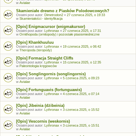
w
Avialae
Skamieniałe drewno z Piasków Polodowcowych?
Ostatni post autor:
Dimetrodon2
«
27 czerwca 2025, o 19:33
w
Skamieniałości - identyfikacja
[Opis] Enigmacursor (enigmakursor)
Ostatni post autor:
Lythronax
«
27 czerwca 2025, o 17:31
w
Ornithopoda (ornitopody) i pozostałe ptasiomiedniczne
[Opis] Khankhuuluu
Ostatni post autor:
Lythronax
«
19 czerwca 2025, o 06:42
w
Theropoda (teropody)
[Opis] Formacja Straight Cliffs
Ostatni post autor:
Lythronax
«
15 czerwca 2025, o 12:35
w
Paleontologia kręgowców
[Opis] Songlingornis (songlingornis)
Ostatni post autor:
Lythronax
«
5 czerwca 2025, o 09:23
w
Avialae
[Opis] Fortunguavis (fortunguawis)
Ostatni post autor:
Lythronax
«
4 czerwca 2025, o 07:14
w
Avialae
[Opis] Jibeinia (dżibeinia)
Ostatni post autor:
Lythronax
«
3 czerwca 2025, o 15:52
w
Avialae
[Opis] Vescornis (weskornis)
Ostatni post autor:
Lythronax
«
3 czerwca 2025, o 15:51
w
Avialae