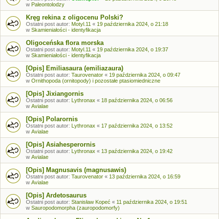
w
Paleontolodzy
Kręg rekina z oligocenu Polski?
Ostatni post autor:
Motyl.11
«
19 października 2024, o 21:18
w
Skamieniałości - identyfikacja
Oligoceńska flora morska
Ostatni post autor:
Motyl.11
«
19 października 2024, o 19:37
w
Skamieniałości - identyfikacja
[Opis] Emiliasaura (emiliazaura)
Ostatni post autor:
Taurovenator
«
19 października 2024, o 09:47
w
Ornithopoda (ornitopody) i pozostałe ptasiomiedniczne
[Opis] Jixiangornis
Ostatni post autor:
Lythronax
«
18 października 2024, o 06:56
w
Avialae
[Opis] Polarornis
Ostatni post autor:
Lythronax
«
17 października 2024, o 13:52
w
Avialae
[Opis] Asiahesperornis
Ostatni post autor:
Lythronax
«
13 października 2024, o 19:42
w
Avialae
[Opis] Magnusavis (magnusawis)
Ostatni post autor:
Taurovenator
«
13 października 2024, o 16:59
w
Avialae
[Opis] Ardetosaurus
Ostatni post autor:
Stanisław Kopeć
«
11 października 2024, o 19:51
w
Sauropodomorpha (zauropodomorfy)