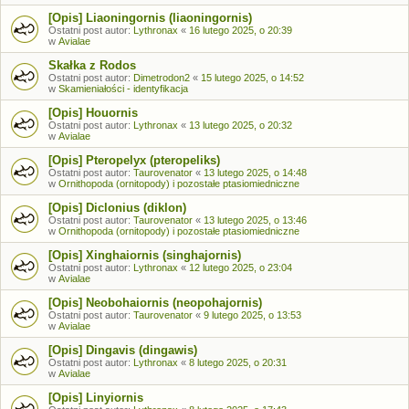
[Opis] Liaoningornis (liaoningornis)
Ostatni post autor:
Lythronax
«
16 lutego 2025, o 20:39
w
Avialae
Skałka z Rodos
Ostatni post autor:
Dimetrodon2
«
15 lutego 2025, o 14:52
w
Skamieniałości - identyfikacja
[Opis] Houornis
Ostatni post autor:
Lythronax
«
13 lutego 2025, o 20:32
w
Avialae
[Opis] Pteropelyx (pteropeliks)
Ostatni post autor:
Taurovenator
«
13 lutego 2025, o 14:48
w
Ornithopoda (ornitopody) i pozostałe ptasiomiedniczne
[Opis] Diclonius (diklon)
Ostatni post autor:
Taurovenator
«
13 lutego 2025, o 13:46
w
Ornithopoda (ornitopody) i pozostałe ptasiomiedniczne
[Opis] Xinghaiornis (singhajornis)
Ostatni post autor:
Lythronax
«
12 lutego 2025, o 23:04
w
Avialae
[Opis] Neobohaiornis (neopohajornis)
Ostatni post autor:
Taurovenator
«
9 lutego 2025, o 13:53
w
Avialae
[Opis] Dingavis (dingawis)
Ostatni post autor:
Lythronax
«
8 lutego 2025, o 20:31
w
Avialae
[Opis] Linyiornis