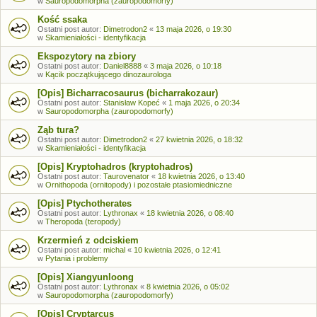
w
Sauropodomorpha (zauropodomorfy)
Kość ssaka
Ostatni post autor:
Dimetrodon2
«
13 maja 2026, o 19:30
w
Skamieniałości - identyfikacja
Ekspozytory na zbiory
Ostatni post autor:
Daniel8888
«
3 maja 2026, o 10:18
w
Kącik początkującego dinozaurologa
[Opis] Bicharracosaurus (bicharrakozaur)
Ostatni post autor:
Stanisław Kopeć
«
1 maja 2026, o 20:34
w
Sauropodomorpha (zauropodomorfy)
Ząb tura?
Ostatni post autor:
Dimetrodon2
«
27 kwietnia 2026, o 18:32
w
Skamieniałości - identyfikacja
[Opis] Kryptohadros (kryptohadros)
Ostatni post autor:
Taurovenator
«
18 kwietnia 2026, o 13:40
w
Ornithopoda (ornitopody) i pozostałe ptasiomiedniczne
[Opis] Ptychotherates
Ostatni post autor:
Lythronax
«
18 kwietnia 2026, o 08:40
w
Theropoda (teropody)
Krzermień z odciskiem
Ostatni post autor:
michal
«
10 kwietnia 2026, o 12:41
w
Pytania i problemy
[Opis] Xiangyunloong
Ostatni post autor:
Lythronax
«
8 kwietnia 2026, o 05:02
w
Sauropodomorpha (zauropodomorfy)
[Opis] Cryptarcus