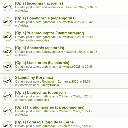
[Opis] Iaceornis (jaceornis)
Ostatni post autor:
Taurovenator
«
6 kwietnia 2025, o 16:59
w
Avialae
[Opis] Eopengornis (eopengornis)
Ostatni post autor:
Lythronax
«
5 kwietnia 2025, o 16:42
w
Avialae
[Opis] Yuanmouraptor (juanmouraptor)
Ostatni post autor:
Lythronax
«
5 kwietnia 2025, o 13:40
w
Theropoda (teropody)
[Opis] Apatornis (apatornis)
Ostatni post autor:
Taurovenator
«
4 kwietnia 2025, o 16:28
w
Avialae
[Opis] Liaoxiornis (liaosiornis)
Ostatni post autor:
Lythronax
«
2 kwietnia 2025, o 20:46
w
Avialae
Skamieliny Korytnica
Ostatni post autor:
Robingut
«
31 marca 2025, o 15:56
w
Skamieniałości - identyfikacja
[Opis] Duonychus (duonych)
Ostatni post autor:
Lythronax
«
28 marca 2025, o 22:01
w
Theropoda (teropody)
[Opis] Parabohaiornis (parapohajornis)
Ostatni post autor:
Lythronax
«
26 marca 2025, o 15:45
w
Avialae
[Opis] Formacja Bajo de la Carpa
Ostatni post autor:
Lythronax
«
25 marca 2025, o 09:45