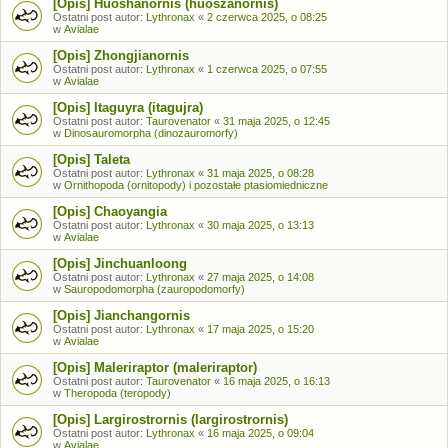
[Opis] Huoshanornis (huoszanornis)
Ostatni post autor:
Lythronax
«
2 czerwca 2025, o 08:25
w
Avialae
[Opis] Zhongjianornis
Ostatni post autor:
Lythronax
«
1 czerwca 2025, o 07:55
w
Avialae
[Opis] Itaguyra (itagujra)
Ostatni post autor:
Taurovenator
«
31 maja 2025, o 12:45
w
Dinosauromorpha (dinozauromorfy)
[Opis] Taleta
Ostatni post autor:
Lythronax
«
31 maja 2025, o 08:28
w
Ornithopoda (ornitopody) i pozostałe ptasiomiedniczne
[Opis] Chaoyangia
Ostatni post autor:
Lythronax
«
30 maja 2025, o 13:13
w
Avialae
[Opis] Jinchuanloong
Ostatni post autor:
Lythronax
«
27 maja 2025, o 14:08
w
Sauropodomorpha (zauropodomorfy)
[Opis] Jianchangornis
Ostatni post autor:
Lythronax
«
17 maja 2025, o 15:20
w
Avialae
[Opis] Maleriraptor (maleriraptor)
Ostatni post autor:
Taurovenator
«
16 maja 2025, o 16:13
w
Theropoda (teropody)
[Opis] Largirostrornis (largirostrornis)
Ostatni post autor:
Lythronax
«
16 maja 2025, o 09:04
w
Avialae