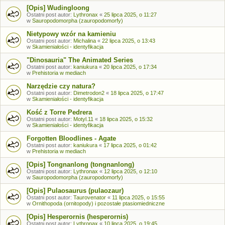
[Opis] Wudingloong
Ostatni post autor:
Lythronax
«
25 lipca 2025, o 11:27
w
Sauropodomorpha (zauropodomorfy)
Nietypowy wzór na kamieniu
Ostatni post autor:
Michalina
«
22 lipca 2025, o 13:43
w
Skamieniałości - identyfikacja
"Dinosauria" The Animated Series
Ostatni post autor:
kaniukura
«
20 lipca 2025, o 17:34
w
Prehistoria w mediach
Narzędzie czy natura?
Ostatni post autor:
Dimetrodon2
«
18 lipca 2025, o 17:47
w
Skamieniałości - identyfikacja
Kość z Torre Pedrera
Ostatni post autor:
Motyl.11
«
18 lipca 2025, o 15:32
w
Skamieniałości - identyfikacja
Forgotten Bloodlines - Agate
Ostatni post autor:
kaniukura
«
17 lipca 2025, o 01:42
w
Prehistoria w mediach
[Opis] Tongnanlong (tongnanlong)
Ostatni post autor:
Lythronax
«
12 lipca 2025, o 12:10
w
Sauropodomorpha (zauropodomorfy)
[Opis] Pulaosaurus (pulaozaur)
Ostatni post autor:
Taurovenator
«
11 lipca 2025, o 15:55
w
Ornithopoda (ornitopody) i pozostałe ptasiomiedniczne
[Opis] Hesperornis (hesperornis)
Ostatni post autor:
Lythronax
«
10 lipca 2025, o 19:45