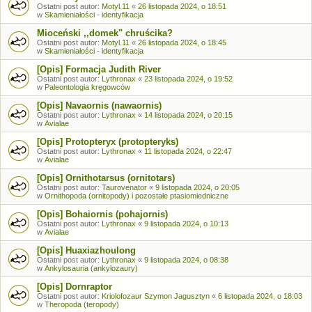
Ostatni post autor:
Motyl.11
«
26 listopada 2024, o 18:51
w
Skamieniałości - identyfikacja
Mioceński ,,domek" chruścika?
Ostatni post autor:
Motyl.11
«
26 listopada 2024, o 18:45
w
Skamieniałości - identyfikacja
[Opis] Formacja Judith River
Ostatni post autor:
Lythronax
«
23 listopada 2024, o 19:52
w
Paleontologia kręgowców
[Opis] Navaornis (nawaornis)
Ostatni post autor:
Lythronax
«
14 listopada 2024, o 20:15
w
Avialae
[Opis] Protopteryx (protopteryks)
Ostatni post autor:
Lythronax
«
11 listopada 2024, o 22:47
w
Avialae
[Opis] Ornithotarsus (ornitotars)
Ostatni post autor:
Taurovenator
«
9 listopada 2024, o 20:05
w
Ornithopoda (ornitopody) i pozostałe ptasiomiedniczne
[Opis] Bohaiornis (pohajornis)
Ostatni post autor:
Lythronax
«
9 listopada 2024, o 10:13
w
Avialae
[Opis] Huaxiazhoulong
Ostatni post autor:
Lythronax
«
9 listopada 2024, o 08:38
w
Ankylosauria (ankylozaury)
[Opis] Dornraptor
Ostatni post autor:
Kriolofozaur Szymon Jagusztyn
«
6 listopada 2024, o 18:03
w
Theropoda (teropody)