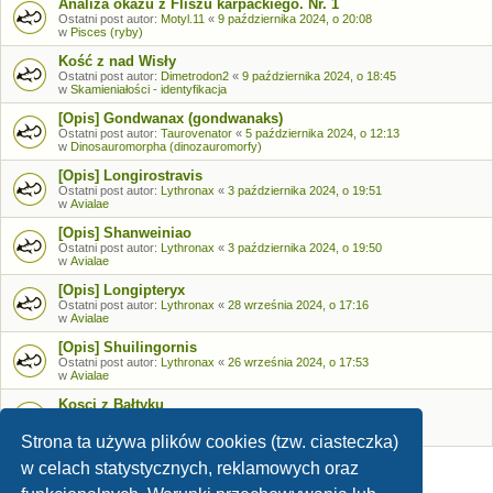
Analiza okazu z Fliszu karpackiego. Nr. 1
Ostatni post autor:
Motyl.11
«
9 października 2024, o 20:08
w
Pisces (ryby)
Kość z nad Wisły
Ostatni post autor:
Dimetrodon2
«
9 października 2024, o 18:45
w
Skamieniałości - identyfikacja
[Opis] Gondwanax (gondwanaks)
Ostatni post autor:
Taurovenator
«
5 października 2024, o 12:13
w
Dinosauromorpha (dinozauromorfy)
[Opis] Longirostravis
Ostatni post autor:
Lythronax
«
3 października 2024, o 19:51
w
Avialae
[Opis] Shanweiniao
Ostatni post autor:
Lythronax
«
3 października 2024, o 19:50
w
Avialae
[Opis] Longipteryx
Ostatni post autor:
Lythronax
«
28 września 2024, o 17:16
w
Avialae
[Opis] Shuilingornis
Ostatni post autor:
Lythronax
«
26 września 2024, o 17:53
w
Avialae
Kosci z Bałtyku
Ostatni post autor:
Bozia
«
26 września 2024, o 09:05
w
Skamieniałości - identyfikacja
Strona ta używa plików cookies (tzw. ciasteczka)
w celach statystycznych, reklamowych oraz