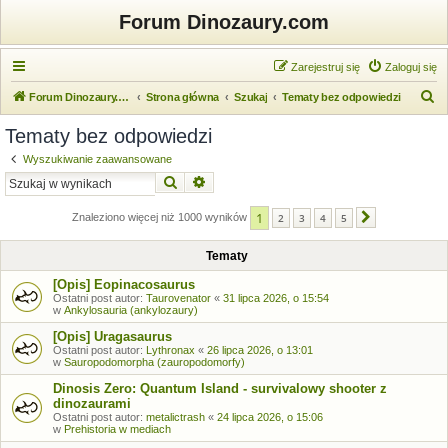
Forum Dinozaury.com
Zarejestruj się
Zaloguj się
S
Forum Dinozaury.com
Strona główna
Szukaj
Tematy bez odpowiedzi
z
Tematy bez odpowiedzi
u
Wyszukiwanie zaawansowane
k
Szukaj
Wyszukiwanie zaawansowane
a
1
j
Znaleziono więcej niż 1000 wyników
2
3
4
5
Następna
Tematy
[Opis] Eopinacosaurus
Ostatni post autor:
Taurovenator
«
31 lipca 2026, o 15:54
w
Ankylosauria (ankylozaury)
[Opis] Uragasaurus
Ostatni post autor:
Lythronax
«
26 lipca 2026, o 13:01
w
Sauropodomorpha (zauropodomorfy)
Dinosis Zero: Quantum Island - survivalowy shooter z
dinozaurami
Ostatni post autor:
metalictrash
«
24 lipca 2026, o 15:06
w
Prehistoria w mediach