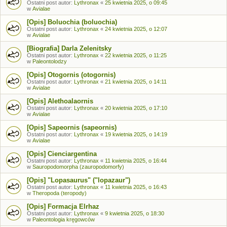
Ostatni post autor:
Lythronax
«
25 kwietnia 2025, o 09:45
w
Avialae
[Opis] Boluochia (boluochia)
Ostatni post autor:
Lythronax
«
24 kwietnia 2025, o 12:07
w
Avialae
[Biografia] Darla Zelenitsky
Ostatni post autor:
Lythronax
«
22 kwietnia 2025, o 11:25
w
Paleontolodzy
[Opis] Otogornis (otogornis)
Ostatni post autor:
Lythronax
«
21 kwietnia 2025, o 14:11
w
Avialae
[Opis] Alethoalaornis
Ostatni post autor:
Lythronax
«
20 kwietnia 2025, o 17:10
w
Avialae
[Opis] Sapeornis (sapeornis)
Ostatni post autor:
Lythronax
«
19 kwietnia 2025, o 14:19
w
Avialae
[Opis] Cienciargentina
Ostatni post autor:
Lythronax
«
11 kwietnia 2025, o 16:44
w
Sauropodomorpha (zauropodomorfy)
[Opis] "Lopasaurus" ("lopazaur")
Ostatni post autor:
Lythronax
«
11 kwietnia 2025, o 16:43
w
Theropoda (teropody)
[Opis] Formacja Elrhaz
Ostatni post autor:
Lythronax
«
9 kwietnia 2025, o 18:30
w
Paleontologia kręgowców