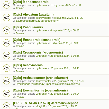
[Opis] Monoenantiornis
Ostatni post autor:
Lythronax
«
10 stycznia 2025, o 17:08
w
Avialae
[Opis] Ahvaytum (awajtum)
Ostatni post autor:
Taurovenator
«
8 stycznia 2025, o 17:29
w
Sauropodomorpha (zauropodomorfy)
[Opis] Pasquiaornis
Ostatni post autor:
Lythronax
«
6 stycznia 2025, o 08:25
w
Avialae
[Opis] Enantiornis (enantiornis)
Ostatni post autor:
Lythronax
«
1 stycznia 2025, o 09:36
w
Avialae
[Opis] Crosnoornis (krosnoornis)
Ostatni post autor:
Lythronax
«
26 grudnia 2024, o 09:36
w
Avialae
[Opis] Resoviaornis
Ostatni post autor:
Lythronax
«
25 grudnia 2024, o 08:22
w
Avialae
[Opis] Archaeocursor (archeokursor)
Ostatni post autor:
Taurovenator
«
22 grudnia 2024, o 17:53
w
Ornithopoda (ornitopody) i pozostałe ptasiomiedniczne
[Opis] Eoenantiornis (eoenantiornis)
Ostatni post autor:
Lythronax
«
22 grudnia 2024, o 09:04
w
Avialae
{PREZENTACJA OKAZU} Jerzmanskaephos
Ostatni post autor:
Motyl.11
«
18 grudnia 2024, o 19:25