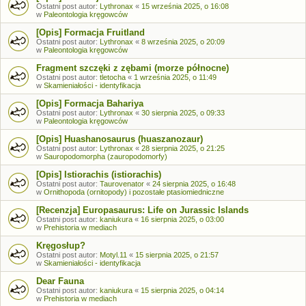
Ostatni post autor:
Lythronax
«
15 września 2025, o 16:08
w
Paleontologia kręgowców
[Opis] Formacja Fruitland
Ostatni post autor:
Lythronax
«
8 września 2025, o 20:09
w
Paleontologia kręgowców
Fragment szczęki z zębami (morze północne)
Ostatni post autor:
tletocha
«
1 września 2025, o 11:49
w
Skamieniałości - identyfikacja
[Opis] Formacja Bahariya
Ostatni post autor:
Lythronax
«
30 sierpnia 2025, o 09:33
w
Paleontologia kręgowców
[Opis] Huashanosaurus (huaszanozaur)
Ostatni post autor:
Lythronax
«
28 sierpnia 2025, o 21:25
w
Sauropodomorpha (zauropodomorfy)
[Opis] Istiorachis (istiorachis)
Ostatni post autor:
Taurovenator
«
24 sierpnia 2025, o 16:48
w
Ornithopoda (ornitopody) i pozostałe ptasiomiedniczne
[Recenzja] Europasaurus: Life on Jurassic Islands
Ostatni post autor:
kaniukura
«
16 sierpnia 2025, o 03:00
w
Prehistoria w mediach
Kręgosłup?
Ostatni post autor:
Motyl.11
«
15 sierpnia 2025, o 21:57
w
Skamieniałości - identyfikacja
Dear Fauna
Ostatni post autor:
kaniukura
«
15 sierpnia 2025, o 04:14
w
Prehistoria w mediach