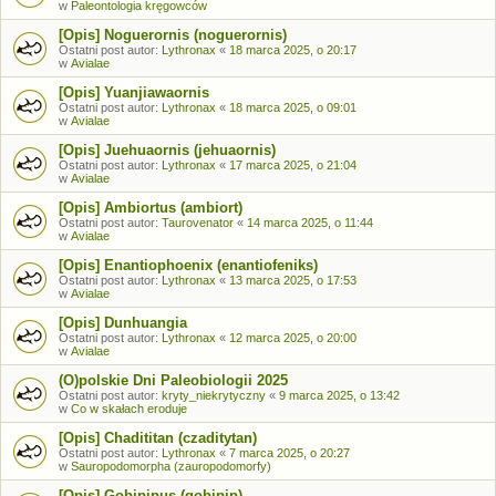
w
Paleontologia kręgowców
[Opis] Noguerornis (noguerornis)
Ostatni post autor:
Lythronax
«
18 marca 2025, o 20:17
w
Avialae
[Opis] Yuanjiawaornis
Ostatni post autor:
Lythronax
«
18 marca 2025, o 09:01
w
Avialae
[Opis] Juehuaornis (jehuaornis)
Ostatni post autor:
Lythronax
«
17 marca 2025, o 21:04
w
Avialae
[Opis] Ambiortus (ambiort)
Ostatni post autor:
Taurovenator
«
14 marca 2025, o 11:44
w
Avialae
[Opis] Enantiophoenix (enantiofeniks)
Ostatni post autor:
Lythronax
«
13 marca 2025, o 17:53
w
Avialae
[Opis] Dunhuangia
Ostatni post autor:
Lythronax
«
12 marca 2025, o 20:00
w
Avialae
(O)polskie Dni Paleobiologii 2025
Ostatni post autor:
kryty_niekrytyczny
«
9 marca 2025, o 13:42
w
Co w skałach eroduje
[Opis] Chadititan (czaditytan)
Ostatni post autor:
Lythronax
«
7 marca 2025, o 20:27
w
Sauropodomorpha (zauropodomorfy)
[Opis] Gobipipus (gobipip)