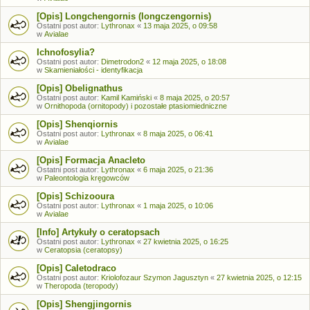
[Opis] Longchengornis (longczengornis)
Ostatni post autor:
Lythronax
«
13 maja 2025, o 09:58
w
Avialae
Ichnofosylia?
Ostatni post autor:
Dimetrodon2
«
12 maja 2025, o 18:08
w
Skamieniałości - identyfikacja
[Opis] Obelignathus
Ostatni post autor:
Kamil Kamiński
«
8 maja 2025, o 20:57
w
Ornithopoda (ornitopody) i pozostałe ptasiomiedniczne
[Opis] Shenqiornis
Ostatni post autor:
Lythronax
«
8 maja 2025, o 06:41
w
Avialae
[Opis] Formacja Anacleto
Ostatni post autor:
Lythronax
«
6 maja 2025, o 21:36
w
Paleontologia kręgowców
[Opis] Schizooura
Ostatni post autor:
Lythronax
«
1 maja 2025, o 10:06
w
Avialae
[Info] Artykuły o ceratopsach
Ostatni post autor:
Lythronax
«
27 kwietnia 2025, o 16:25
w
Ceratopsia (ceratopsy)
[Opis] Caletodraco
Ostatni post autor:
Kriolofozaur Szymon Jagusztyn
«
27 kwietnia 2025, o 12:15
w
Theropoda (teropody)
[Opis] Shengjingornis