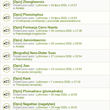
[Opis] Zhengheornis
Ostatni post autor:
Lythronax
«
16 lipca 2026, o 14:27
w
Avialae
[Opis] Plesiolophus
Ostatni post autor:
Lythronax
«
10 lipca 2026, o 14:53
w
Ornithopoda (ornitopody) i pozostałe ptasiomiedniczne
[Opis] Formacja Cerro Huerta
Ostatni post autor:
Lythronax
«
30 czerwca 2026, o 17:38
w
Paleontologia kręgowców
[Opis] Jamninkaornis
Ostatni post autor:
Lythronax
«
29 czerwca 2026, o 09:50
w
Avialae
[Biografia] Hans-Dieter Sues
Ostatni post autor:
Lythronax
«
17 czerwca 2026, o 15:54
w
Paleontolodzy
[Opis] Jian
Ostatni post autor:
Lythronax
«
13 czerwca 2026, o 13:54
w
Theropoda (teropody)
[Opis] Kank
Ostatni post autor:
Lythronax
«
7 czerwca 2026, o 17:19
w
Theropoda (teropody)
[Opis] Plumadraco (plumadrako)
Ostatni post autor:
Lythronax
«
30 maja 2026, o 10:55
w
Avialae
[Opis] Nagatitan (nagatytan)
Ostatni post autor:
Lythronax
«
18 maja 2026, o 16:41