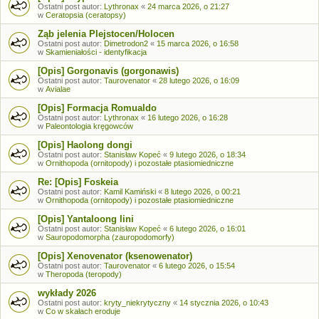
Ostatni post autor:
Lythronax
«
24 marca 2026, o 21:27
w
Ceratopsia (ceratopsy)
Ząb jelenia Plejstocen/Holocen
Ostatni post autor:
Dimetrodon2
«
15 marca 2026, o 16:58
w
Skamieniałości - identyfikacja
[Opis] Gorgonavis (gorgonawis)
Ostatni post autor:
Taurovenator
«
28 lutego 2026, o 16:09
w
Avialae
[Opis] Formacja Romualdo
Ostatni post autor:
Lythronax
«
16 lutego 2026, o 16:28
w
Paleontologia kręgowców
[Opis] Haolong dongi
Ostatni post autor:
Stanisław Kopeć
«
9 lutego 2026, o 18:34
w
Ornithopoda (ornitopody) i pozostałe ptasiomiedniczne
Re: [Opis] Foskeia
Ostatni post autor:
Kamil Kamiński
«
8 lutego 2026, o 00:21
w
Ornithopoda (ornitopody) i pozostałe ptasiomiedniczne
[Opis] Yantaloong lini
Ostatni post autor:
Stanisław Kopeć
«
6 lutego 2026, o 16:01
w
Sauropodomorpha (zauropodomorfy)
[Opis] Xenovenator (ksenowenator)
Ostatni post autor:
Taurovenator
«
6 lutego 2026, o 15:54
w
Theropoda (teropody)
wykłady 2026
Ostatni post autor:
kryty_niekrytyczny
«
14 stycznia 2026, o 10:43
w
Co w skałach eroduje