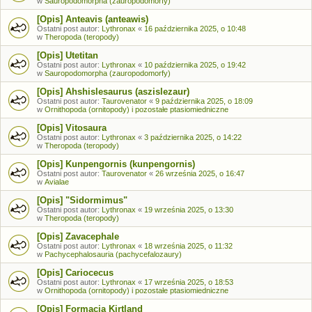
w
Sauropodomorpha (zauropodomorfy)
[Opis] Anteavis (anteawis)
Ostatni post autor:
Lythronax
«
16 października 2025, o 10:48
w
Theropoda (teropody)
[Opis] Utetitan
Ostatni post autor:
Lythronax
«
10 października 2025, o 19:42
w
Sauropodomorpha (zauropodomorfy)
[Opis] Ahshislesaurus (aszislezaur)
Ostatni post autor:
Taurovenator
«
9 października 2025, o 18:09
w
Ornithopoda (ornitopody) i pozostałe ptasiomiedniczne
[Opis] Vitosaura
Ostatni post autor:
Lythronax
«
3 października 2025, o 14:22
w
Theropoda (teropody)
[Opis] Kunpengornis (kunpengornis)
Ostatni post autor:
Taurovenator
«
26 września 2025, o 16:47
w
Avialae
[Opis] "Sidormimus"
Ostatni post autor:
Lythronax
«
19 września 2025, o 13:30
w
Theropoda (teropody)
[Opis] Zavacephale
Ostatni post autor:
Lythronax
«
18 września 2025, o 11:32
w
Pachycephalosauria (pachycefalozaury)
[Opis] Cariocecus
Ostatni post autor:
Lythronax
«
17 września 2025, o 18:53
w
Ornithopoda (ornitopody) i pozostałe ptasiomiedniczne
[Opis] Formacja Kirtland