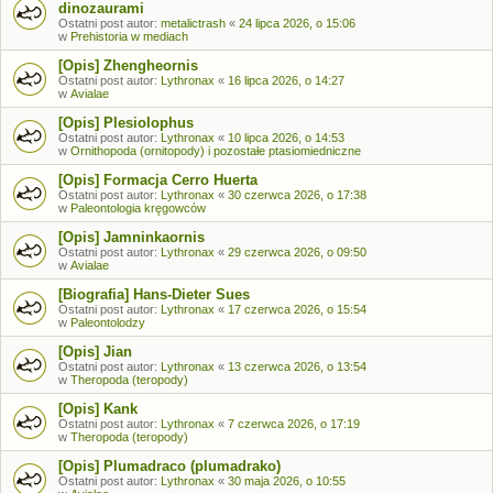
dinozaurami
Ostatni post autor:
metalictrash
«
24 lipca 2026, o 15:06
w
Prehistoria w mediach
[Opis] Zhengheornis
Ostatni post autor:
Lythronax
«
16 lipca 2026, o 14:27
w
Avialae
[Opis] Plesiolophus
Ostatni post autor:
Lythronax
«
10 lipca 2026, o 14:53
w
Ornithopoda (ornitopody) i pozostałe ptasiomiedniczne
[Opis] Formacja Cerro Huerta
Ostatni post autor:
Lythronax
«
30 czerwca 2026, o 17:38
w
Paleontologia kręgowców
[Opis] Jamninkaornis
Ostatni post autor:
Lythronax
«
29 czerwca 2026, o 09:50
w
Avialae
[Biografia] Hans-Dieter Sues
Ostatni post autor:
Lythronax
«
17 czerwca 2026, o 15:54
w
Paleontolodzy
[Opis] Jian
Ostatni post autor:
Lythronax
«
13 czerwca 2026, o 13:54
w
Theropoda (teropody)
[Opis] Kank
Ostatni post autor:
Lythronax
«
7 czerwca 2026, o 17:19
w
Theropoda (teropody)
[Opis] Plumadraco (plumadrako)
Ostatni post autor:
Lythronax
«
30 maja 2026, o 10:55