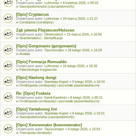
Ostatni post autor:
Lythronax
«
8 kwietnia 2026, o 05:02
w
Sauropodomorpha (zauropodomorfy)
[Opis] Cryptarcus
Ostatni post autor:
Lythronax
«
24 marca 2026, o 21:27
w
Ceratopsia (ceratopsy)
Ząb jelenia Plejstocen/Holocen
Ostatni post autor:
Dimetrodon2
«
15 marca 2026, o 16:58
w
Skamieniałości - identyfikacja
[Opis] Gorgonavis (gorgonawis)
Ostatni post autor:
Taurovenator
«
28 lutego 2026, o 16:09
w
Avialae
[Opis] Formacja Romualdo
Ostatni post autor:
Lythronax
«
16 lutego 2026, o 16:28
w
Paleontologia kręgowców
[Opis] Haolong dongi
Ostatni post autor:
Stanisław Kopeć
«
9 lutego 2026, o 18:34
w
Ornithopoda (ornitopody) i pozostałe ptasiomiedniczne
Re: [Opis] Foskeia
Ostatni post autor:
Kamil Kamiński
«
8 lutego 2026, o 00:21
w
Ornithopoda (ornitopody) i pozostałe ptasiomiedniczne
[Opis] Yantaloong lini
Ostatni post autor:
Stanisław Kopeć
«
6 lutego 2026, o 16:01
w
Sauropodomorpha (zauropodomorfy)
[Opis] Xenovenator (ksenowenator)
Ostatni post autor:
Taurovenator
«
6 lutego 2026, o 15:54
w
Theropoda (teropody)