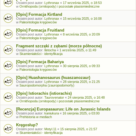
Ostatni post autor:
Lythronax
«
17 września 2025, o 18:53
w
Ornithopoda (ornitopody) i pozostałe ptasiomiedniczne
[Opis] Formacja Kirtland
Ostatni post autor:
Lythronax
«
15 września 2025, o 16:08
w
Paleontologia kręgowców
[Opis] Formacja Fruitland
Ostatni post autor:
Lythronax
«
8 września 2025, o 20:09
w
Paleontologia kręgowców
Fragment szczęki z zębami (morze północne)
Ostatni post autor:
tletocha
«
1 września 2025, o 11:49
w
Skamieniałości - identyfikacja
[Opis] Formacja Bahariya
Ostatni post autor:
Lythronax
«
30 sierpnia 2025, o 09:33
w
Paleontologia kręgowców
[Opis] Huashanosaurus (huaszanozaur)
Ostatni post autor:
Lythronax
«
28 sierpnia 2025, o 21:25
w
Sauropodomorpha (zauropodomorfy)
[Opis] Istiorachis (istiorachis)
Ostatni post autor:
Taurovenator
«
24 sierpnia 2025, o 16:48
w
Ornithopoda (ornitopody) i pozostałe ptasiomiedniczne
[Recenzja] Europasaurus: Life on Jurassic Islands
Ostatni post autor:
kaniukura
«
16 sierpnia 2025, o 03:00
w
Prehistoria w mediach
Kręgosłup?
Ostatni post autor:
Motyl.11
«
15 sierpnia 2025, o 21:57
w
Skamieniałości - identyfikacja