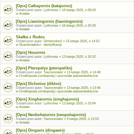
[Opis] Cathayornis (katajornis)
Ostatni post autor:
Lythronax
«
18 lutego 2025, o 09:29
w
Avialae
[Opis] Liaoningornis (liaoningornis)
Ostatni post autor:
Lythronax
«
16 lutego 2025, o 20:39
w
Avialae
Skałka z Rodos
Ostatni post autor:
Dimetrodon2
«
15 lutego 2025, o 14:52
w
Skamieniałości - identyfikacja
[Opis] Houornis
Ostatni post autor:
Lythronax
«
13 lutego 2025, o 20:32
w
Avialae
[Opis] Pteropelyx (pteropeliks)
Ostatni post autor:
Taurovenator
«
13 lutego 2025, o 14:48
w
Ornithopoda (ornitopody) i pozostałe ptasiomiedniczne
[Opis] Diclonius (diklon)
Ostatni post autor:
Taurovenator
«
13 lutego 2025, o 13:46
w
Ornithopoda (ornitopody) i pozostałe ptasiomiedniczne
[Opis] Xinghaiornis (singhajornis)
Ostatni post autor:
Lythronax
«
12 lutego 2025, o 23:04
w
Avialae
[Opis] Neobohaiornis (neopohajornis)
Ostatni post autor:
Taurovenator
«
9 lutego 2025, o 13:53
w
Avialae
[Opis] Dingavis (dingawis)