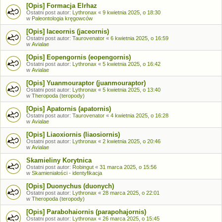
[Opis] Formacja Elrhaz
Ostatni post autor:
Lythronax
«
9 kwietnia 2025, o 18:30
w
Paleontologia kręgowców
[Opis] Iaceornis (jaceornis)
Ostatni post autor:
Taurovenator
«
6 kwietnia 2025, o 16:59
w
Avialae
[Opis] Eopengornis (eopengornis)
Ostatni post autor:
Lythronax
«
5 kwietnia 2025, o 16:42
w
Avialae
[Opis] Yuanmouraptor (juanmouraptor)
Ostatni post autor:
Lythronax
«
5 kwietnia 2025, o 13:40
w
Theropoda (teropody)
[Opis] Apatornis (apatornis)
Ostatni post autor:
Taurovenator
«
4 kwietnia 2025, o 16:28
w
Avialae
[Opis] Liaoxiornis (liaosiornis)
Ostatni post autor:
Lythronax
«
2 kwietnia 2025, o 20:46
w
Avialae
Skamieliny Korytnica
Ostatni post autor:
Robingut
«
31 marca 2025, o 15:56
w
Skamieniałości - identyfikacja
[Opis] Duonychus (duonych)
Ostatni post autor:
Lythronax
«
28 marca 2025, o 22:01
w
Theropoda (teropody)
[Opis] Parabohaiornis (parapohajornis)
Ostatni post autor:
Lythronax
«
26 marca 2025, o 15:45