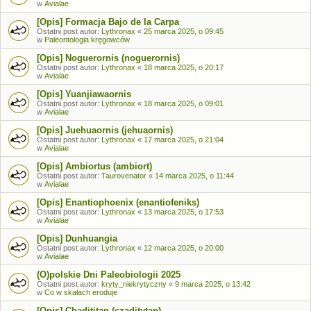
w
Avialae
[Opis] Formacja Bajo de la Carpa
Ostatni post autor:
Lythronax
«
25 marca 2025, o 09:45
w
Paleontologia kręgowców
[Opis] Noguerornis (noguerornis)
Ostatni post autor:
Lythronax
«
18 marca 2025, o 20:17
w
Avialae
[Opis] Yuanjiawaornis
Ostatni post autor:
Lythronax
«
18 marca 2025, o 09:01
w
Avialae
[Opis] Juehuaornis (jehuaornis)
Ostatni post autor:
Lythronax
«
17 marca 2025, o 21:04
w
Avialae
[Opis] Ambiortus (ambiort)
Ostatni post autor:
Taurovenator
«
14 marca 2025, o 11:44
w
Avialae
[Opis] Enantiophoenix (enantiofeniks)
Ostatni post autor:
Lythronax
«
13 marca 2025, o 17:53
w
Avialae
[Opis] Dunhuangia
Ostatni post autor:
Lythronax
«
12 marca 2025, o 20:00
w
Avialae
(O)polskie Dni Paleobiologii 2025
Ostatni post autor:
kryty_niekrytyczny
«
9 marca 2025, o 13:42
w
Co w skałach eroduje
[Opis] Chadititan (czaditytan)