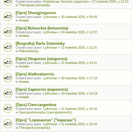
Ostatni post autor:
Kriolofozaur Szymon Jagusztyn
«
27 kwietnia 2025, o 12:15
w
Theropoda (teropody)
[Opis] Shengjingornis
Ostatni post autor:
Lythronax
«
25 kwietnia 2025, o 09:45
w
Avialae
[Opis] Boluochia (boluochia)
Ostatni post autor:
Lythronax
«
24 kwietnia 2025, o 12:07
w
Avialae
[Biografia] Darla Zelenitsky
Ostatni post autor:
Lythronax
«
22 kwietnia 2025, o 11:25
w
Paleontolodzy
[Opis] Otogornis (otogornis)
Ostatni post autor:
Lythronax
«
21 kwietnia 2025, o 14:11
w
Avialae
[Opis] Alethoalaornis
Ostatni post autor:
Lythronax
«
20 kwietnia 2025, o 17:10
w
Avialae
[Opis] Sapeornis (sapeornis)
Ostatni post autor:
Lythronax
«
19 kwietnia 2025, o 14:19
w
Avialae
[Opis] Cienciargentina
Ostatni post autor:
Lythronax
«
11 kwietnia 2025, o 16:44
w
Sauropodomorpha (zauropodomorfy)
[Opis] "Lopasaurus" ("lopazaur")
Ostatni post autor:
Lythronax
«
11 kwietnia 2025, o 16:43
w
Theropoda (teropody)