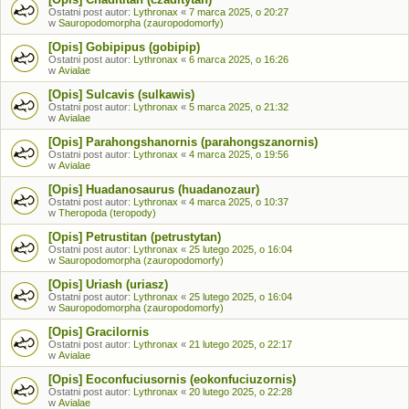
Ostatni post autor:
Lythronax
«
7 marca 2025, o 20:27
w
Sauropodomorpha (zauropodomorfy)
[Opis] Gobipipus (gobipip)
Ostatni post autor:
Lythronax
«
6 marca 2025, o 16:26
w
Avialae
[Opis] Sulcavis (sulkawis)
Ostatni post autor:
Lythronax
«
5 marca 2025, o 21:32
w
Avialae
[Opis] Parahongshanornis (parahongszanornis)
Ostatni post autor:
Lythronax
«
4 marca 2025, o 19:56
w
Avialae
[Opis] Huadanosaurus (huadanozaur)
Ostatni post autor:
Lythronax
«
4 marca 2025, o 10:37
w
Theropoda (teropody)
[Opis] Petrustitan (petrustytan)
Ostatni post autor:
Lythronax
«
25 lutego 2025, o 16:04
w
Sauropodomorpha (zauropodomorfy)
[Opis] Uriash (uriasz)
Ostatni post autor:
Lythronax
«
25 lutego 2025, o 16:04
w
Sauropodomorpha (zauropodomorfy)
[Opis] Gracilornis
Ostatni post autor:
Lythronax
«
21 lutego 2025, o 22:17
w
Avialae
[Opis] Eoconfuciusornis (eokonfuciuzornis)
Ostatni post autor:
Lythronax
«
20 lutego 2025, o 22:28
w
Avialae