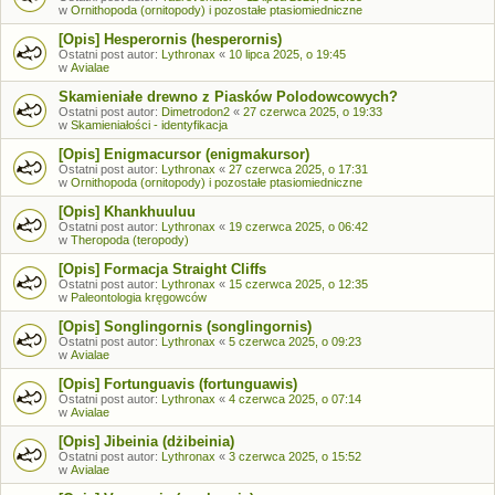
w
Ornithopoda (ornitopody) i pozostałe ptasiomiedniczne
[Opis] Hesperornis (hesperornis)
Ostatni post autor:
Lythronax
«
10 lipca 2025, o 19:45
w
Avialae
Skamieniałe drewno z Piasków Polodowcowych?
Ostatni post autor:
Dimetrodon2
«
27 czerwca 2025, o 19:33
w
Skamieniałości - identyfikacja
[Opis] Enigmacursor (enigmakursor)
Ostatni post autor:
Lythronax
«
27 czerwca 2025, o 17:31
w
Ornithopoda (ornitopody) i pozostałe ptasiomiedniczne
[Opis] Khankhuuluu
Ostatni post autor:
Lythronax
«
19 czerwca 2025, o 06:42
w
Theropoda (teropody)
[Opis] Formacja Straight Cliffs
Ostatni post autor:
Lythronax
«
15 czerwca 2025, o 12:35
w
Paleontologia kręgowców
[Opis] Songlingornis (songlingornis)
Ostatni post autor:
Lythronax
«
5 czerwca 2025, o 09:23
w
Avialae
[Opis] Fortunguavis (fortunguawis)
Ostatni post autor:
Lythronax
«
4 czerwca 2025, o 07:14
w
Avialae
[Opis] Jibeinia (dżibeinia)
Ostatni post autor:
Lythronax
«
3 czerwca 2025, o 15:52
w
Avialae