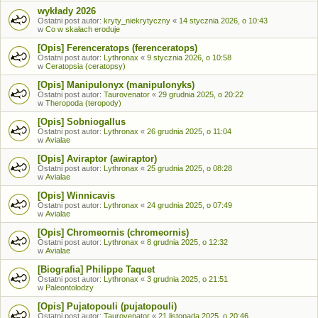
wykłady 2026
Ostatni post autor:
kryty_niekrytyczny
«
14 stycznia 2026, o 10:43
w
Co w skałach eroduje
[Opis] Ferenceratops (ferenceratops)
Ostatni post autor:
Lythronax
«
9 stycznia 2026, o 10:58
w
Ceratopsia (ceratopsy)
[Opis] Manipulonyx (manipulonyks)
Ostatni post autor:
Taurovenator
«
29 grudnia 2025, o 20:22
w
Theropoda (teropody)
[Opis] Sobniogallus
Ostatni post autor:
Lythronax
«
26 grudnia 2025, o 11:04
w
Avialae
[Opis] Aviraptor (awiraptor)
Ostatni post autor:
Lythronax
«
25 grudnia 2025, o 08:28
w
Avialae
[Opis] Winnicavis
Ostatni post autor:
Lythronax
«
24 grudnia 2025, o 07:49
w
Avialae
[Opis] Chromeornis (chromeornis)
Ostatni post autor:
Lythronax
«
8 grudnia 2025, o 12:32
w
Avialae
[Biografia] Philippe Taquet
Ostatni post autor:
Lythronax
«
3 grudnia 2025, o 21:51
w
Paleontolodzy
[Opis] Pujatopouli (pujatopouli)
Ostatni post autor:
Taurovenator
«
21 listopada 2025, o 20:46