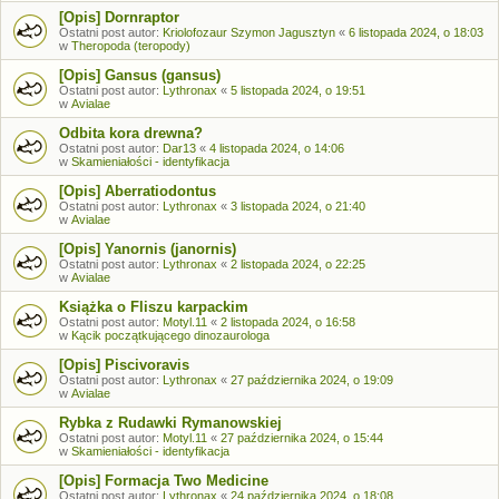
[Opis] Dornraptor
Ostatni post autor:
Kriolofozaur Szymon Jagusztyn
«
6 listopada 2024, o 18:03
w
Theropoda (teropody)
[Opis] Gansus (gansus)
Ostatni post autor:
Lythronax
«
5 listopada 2024, o 19:51
w
Avialae
Odbita kora drewna?
Ostatni post autor:
Dar13
«
4 listopada 2024, o 14:06
w
Skamieniałości - identyfikacja
[Opis] Aberratiodontus
Ostatni post autor:
Lythronax
«
3 listopada 2024, o 21:40
w
Avialae
[Opis] Yanornis (janornis)
Ostatni post autor:
Lythronax
«
2 listopada 2024, o 22:25
w
Avialae
Książka o Fliszu karpackim
Ostatni post autor:
Motyl.11
«
2 listopada 2024, o 16:58
w
Kącik początkującego dinozaurologa
[Opis] Piscivoravis
Ostatni post autor:
Lythronax
«
27 października 2024, o 19:09
w
Avialae
Rybka z Rudawki Rymanowskiej
Ostatni post autor:
Motyl.11
«
27 października 2024, o 15:44
w
Skamieniałości - identyfikacja
[Opis] Formacja Two Medicine
Ostatni post autor:
Lythronax
«
24 października 2024, o 18:08