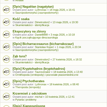
w
Avialae
[Opis] Nagatitan (nagatytan)
Ostatni post autor:
Lythronax
«
18 maja 2026, o 16:41
w
Sauropodomorpha (zauropodomorfy)
Kość ssaka
Ostatni post autor:
Dimetrodon2
«
13 maja 2026, o 19:30
w
Skamieniałości - identyfikacja
Ekspozytory na zbiory
Ostatni post autor:
Daniel8888
«
3 maja 2026, o 10:18
w
Kącik początkującego dinozaurologa
[Opis] Bicharracosaurus (bicharrakozaur)
Ostatni post autor:
Stanisław Kopeć
«
1 maja 2026, o 20:34
w
Sauropodomorpha (zauropodomorfy)
Ząb tura?
Ostatni post autor:
Dimetrodon2
«
27 kwietnia 2026, o 18:32
w
Skamieniałości - identyfikacja
[Opis] Kryptohadros (kryptohadros)
Ostatni post autor:
Taurovenator
«
18 kwietnia 2026, o 13:40
w
Ornithopoda (ornitopody) i pozostałe ptasiomiedniczne
[Opis] Ptychotherates
Ostatni post autor:
Lythronax
«
18 kwietnia 2026, o 08:40
w
Theropoda (teropody)
Krzermień z odciskiem
Ostatni post autor:
michal
«
10 kwietnia 2026, o 12:41
w
Pytania i problemy
[Opis] Xiangyunloong