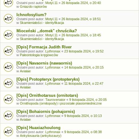
Ostatni post autor:
Motyl.11
«
26 listopada 2024, o 20:40
w
Gniazdo raptorów
Ichnofosylium?
Ostatni post autor:
Motyl.11
«
26 listopada 2024, o 18:51
w
Skamieniałości - identyfikacja
Mioceński ,,domek" chruścika?
Ostatni post autor:
Motyl.11
«
26 listopada 2024, o 18:45
w
Skamieniałości - identyfikacja
[Opis] Formacja Judith River
Ostatni post autor:
Lythronax
«
23 listopada 2024, o 19:52
w
Paleontologia kręgowców
[Opis] Navaornis (nawaornis)
Ostatni post autor:
Lythronax
«
14 listopada 2024, o 20:15
w
Avialae
[Opis] Protopteryx (protopteryks)
Ostatni post autor:
Lythronax
«
11 listopada 2024, o 22:47
w
Avialae
[Opis] Ornithotarsus (ornitotars)
Ostatni post autor:
Taurovenator
«
9 listopada 2024, o 20:05
w
Ornithopoda (ornitopody) i pozostałe ptasiomiedniczne
[Opis] Bohaiornis (pohajornis)
Ostatni post autor:
Lythronax
«
9 listopada 2024, o 10:13
w
Avialae
[Opis] Huaxiazhoulong
Ostatni post autor:
Lythronax
«
9 listopada 2024, o 08:38
w
Ankylosauria (ankylozaury)