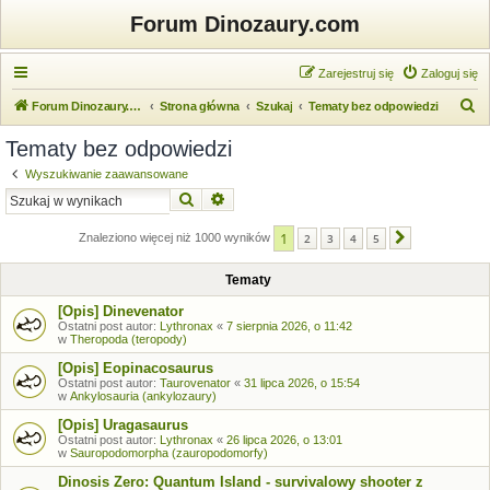
Forum Dinozaury.com
Zarejestruj się
Zaloguj się
S
Forum Dinozaury.com
Strona główna
Szukaj
Tematy bez odpowiedzi
z
Tematy bez odpowiedzi
u
Wyszukiwanie zaawansowane
k
Szukaj
Wyszukiwanie zaawansowane
a
1
j
Znaleziono więcej niż 1000 wyników
2
3
4
5
Następna
Tematy
[Opis] Dinevenator
Ostatni post autor:
Lythronax
«
7 sierpnia 2026, o 11:42
w
Theropoda (teropody)
[Opis] Eopinacosaurus
Ostatni post autor:
Taurovenator
«
31 lipca 2026, o 15:54
w
Ankylosauria (ankylozaury)
[Opis] Uragasaurus
Ostatni post autor:
Lythronax
«
26 lipca 2026, o 13:01
w
Sauropodomorpha (zauropodomorfy)
Dinosis Zero: Quantum Island - survivalowy shooter z