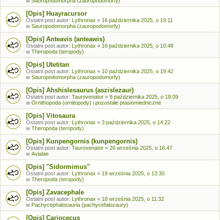
w
Sauropodomorpha (zauropodomorfy)
[Opis] Huayracursor
Ostatni post autor:
Lythronax
«
16 października 2025, o 19:11
w
Sauropodomorpha (zauropodomorfy)
[Opis] Anteavis (anteawis)
Ostatni post autor:
Lythronax
«
16 października 2025, o 10:48
w
Theropoda (teropody)
[Opis] Utetitan
Ostatni post autor:
Lythronax
«
10 października 2025, o 19:42
w
Sauropodomorpha (zauropodomorfy)
[Opis] Ahshislesaurus (aszislezaur)
Ostatni post autor:
Taurovenator
«
9 października 2025, o 18:09
w
Ornithopoda (ornitopody) i pozostałe ptasiomiedniczne
[Opis] Vitosaura
Ostatni post autor:
Lythronax
«
3 października 2025, o 14:22
w
Theropoda (teropody)
[Opis] Kunpengornis (kunpengornis)
Ostatni post autor:
Taurovenator
«
26 września 2025, o 16:47
w
Avialae
[Opis] "Sidormimus"
Ostatni post autor:
Lythronax
«
19 września 2025, o 13:30
w
Theropoda (teropody)
[Opis] Zavacephale
Ostatni post autor:
Lythronax
«
18 września 2025, o 11:32
w
Pachycephalosauria (pachycefalozaury)
[Opis] Cariocecus