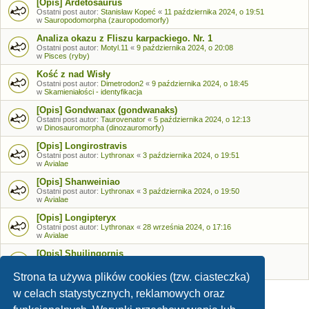
[Opis] Ardetosaurus
Ostatni post autor:
Stanisław Kopeć
«
11 października 2024, o 19:51
w
Sauropodomorpha (zauropodomorfy)
Analiza okazu z Fliszu karpackiego. Nr. 1
Ostatni post autor:
Motyl.11
«
9 października 2024, o 20:08
w
Pisces (ryby)
Kość z nad Wisły
Ostatni post autor:
Dimetrodon2
«
9 października 2024, o 18:45
w
Skamieniałości - identyfikacja
[Opis] Gondwanax (gondwanaks)
Ostatni post autor:
Taurovenator
«
5 października 2024, o 12:13
w
Dinosauromorpha (dinozauromorfy)
[Opis] Longirostravis
Ostatni post autor:
Lythronax
«
3 października 2024, o 19:51
w
Avialae
[Opis] Shanweiniao
Ostatni post autor:
Lythronax
«
3 października 2024, o 19:50
w
Avialae
[Opis] Longipteryx
Ostatni post autor:
Lythronax
«
28 września 2024, o 17:16
w
Avialae
[Opis] Shuilingornis
Ostatni post autor:
Lythronax
«
26 września 2024, o 17:53
w
Avialae
Strona ta używa plików cookies (tzw. ciasteczka)
w celach statystycznych, reklamowych oraz