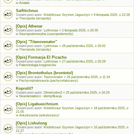
w
Avialae
Salfitichnus
Ostatni post autor:
Kriolofozaur Szymon Jagusztyn
«
9 listopada 2025, o 22:28
w
Theropoda (teropody)
[Opis] Athenar
Ostatni post autor:
Lythronax
«
2 listopada 2025, o 20:35
w
Sauropodomorpha (zauropodomorfy)
[Opis] "Titanovenator"
Ostatni post autor:
Lythronax
«
28 października 2025, o 20:02
w
Theropoda (teropody)
[Opis] Formacja El Picacho
Ostatni post autor:
Lythronax
«
27 października 2025, o 20:29
w
Paleontologia kręgowców
[Opis] Brontotholus (brontotol)
Ostatni post autor:
Taurovenator
«
26 października 2025, o 11:34
w
Pachycephalosauria (pachycefalozaury)
Koprolit?
Ostatni post autor:
Dimetrodon2
«
25 października 2025, o 16:29
w
Skamieniałości - identyfikacja
[Opis] Ligabueichnium
Ostatni post autor:
Kriolofozaur Szymon Jagusztyn
«
18 października 2025, o
21:05
w
Ankylosauria (ankylozaury)
[Opis] Lishulong
Ostatni post autor:
Kriolofozaur Szymon Jagusztyn
«
16 października 2025, o
21:27