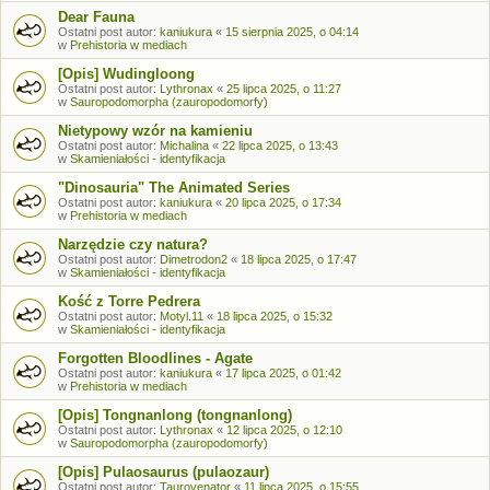
Dear Fauna
Ostatni post autor:
kaniukura
«
15 sierpnia 2025, o 04:14
w
Prehistoria w mediach
[Opis] Wudingloong
Ostatni post autor:
Lythronax
«
25 lipca 2025, o 11:27
w
Sauropodomorpha (zauropodomorfy)
Nietypowy wzór na kamieniu
Ostatni post autor:
Michalina
«
22 lipca 2025, o 13:43
w
Skamieniałości - identyfikacja
"Dinosauria" The Animated Series
Ostatni post autor:
kaniukura
«
20 lipca 2025, o 17:34
w
Prehistoria w mediach
Narzędzie czy natura?
Ostatni post autor:
Dimetrodon2
«
18 lipca 2025, o 17:47
w
Skamieniałości - identyfikacja
Kość z Torre Pedrera
Ostatni post autor:
Motyl.11
«
18 lipca 2025, o 15:32
w
Skamieniałości - identyfikacja
Forgotten Bloodlines - Agate
Ostatni post autor:
kaniukura
«
17 lipca 2025, o 01:42
w
Prehistoria w mediach
[Opis] Tongnanlong (tongnanlong)
Ostatni post autor:
Lythronax
«
12 lipca 2025, o 12:10
w
Sauropodomorpha (zauropodomorfy)
[Opis] Pulaosaurus (pulaozaur)
Ostatni post autor:
Taurovenator
«
11 lipca 2025, o 15:55