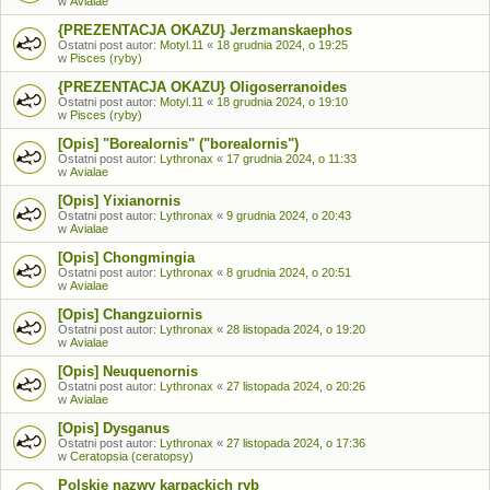
w
Avialae
{PREZENTACJA OKAZU} Jerzmanskaephos
Ostatni post autor:
Motyl.11
«
18 grudnia 2024, o 19:25
w
Pisces (ryby)
{PREZENTACJA OKAZU} Oligoserranoides
Ostatni post autor:
Motyl.11
«
18 grudnia 2024, o 19:10
w
Pisces (ryby)
[Opis] "Borealornis" ("borealornis")
Ostatni post autor:
Lythronax
«
17 grudnia 2024, o 11:33
w
Avialae
[Opis] Yixianornis
Ostatni post autor:
Lythronax
«
9 grudnia 2024, o 20:43
w
Avialae
[Opis] Chongmingia
Ostatni post autor:
Lythronax
«
8 grudnia 2024, o 20:51
w
Avialae
[Opis] Changzuiornis
Ostatni post autor:
Lythronax
«
28 listopada 2024, o 19:20
w
Avialae
[Opis] Neuquenornis
Ostatni post autor:
Lythronax
«
27 listopada 2024, o 20:26
w
Avialae
[Opis] Dysganus
Ostatni post autor:
Lythronax
«
27 listopada 2024, o 17:36
w
Ceratopsia (ceratopsy)
Polskie nazwy karpackich ryb