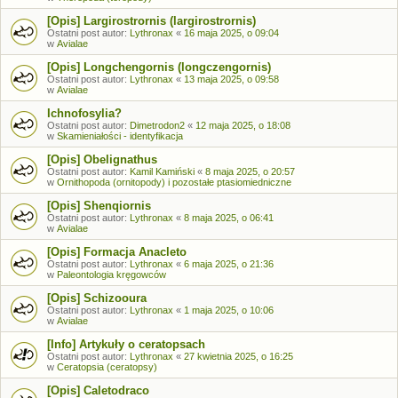
[Opis] Largirostrornis (largirostrornis)
Ostatni post autor:
Lythronax
«
16 maja 2025, o 09:04
w
Avialae
[Opis] Longchengornis (longczengornis)
Ostatni post autor:
Lythronax
«
13 maja 2025, o 09:58
w
Avialae
Ichnofosylia?
Ostatni post autor:
Dimetrodon2
«
12 maja 2025, o 18:08
w
Skamieniałości - identyfikacja
[Opis] Obelignathus
Ostatni post autor:
Kamil Kamiński
«
8 maja 2025, o 20:57
w
Ornithopoda (ornitopody) i pozostałe ptasiomiedniczne
[Opis] Shenqiornis
Ostatni post autor:
Lythronax
«
8 maja 2025, o 06:41
w
Avialae
[Opis] Formacja Anacleto
Ostatni post autor:
Lythronax
«
6 maja 2025, o 21:36
w
Paleontologia kręgowców
[Opis] Schizooura
Ostatni post autor:
Lythronax
«
1 maja 2025, o 10:06
w
Avialae
[Info] Artykuły o ceratopsach
Ostatni post autor:
Lythronax
«
27 kwietnia 2025, o 16:25
w
Ceratopsia (ceratopsy)
[Opis] Caletodraco