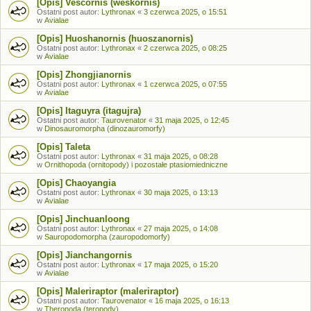
[Opis] Vescornis (weskornis)
Ostatni post autor:
Lythronax
«
3 czerwca 2025, o 15:51
w
Avialae
[Opis] Huoshanornis (huoszanornis)
Ostatni post autor:
Lythronax
«
2 czerwca 2025, o 08:25
w
Avialae
[Opis] Zhongjianornis
Ostatni post autor:
Lythronax
«
1 czerwca 2025, o 07:55
w
Avialae
[Opis] Itaguyra (itagujra)
Ostatni post autor:
Taurovenator
«
31 maja 2025, o 12:45
w
Dinosauromorpha (dinozauromorfy)
[Opis] Taleta
Ostatni post autor:
Lythronax
«
31 maja 2025, o 08:28
w
Ornithopoda (ornitopody) i pozostałe ptasiomiedniczne
[Opis] Chaoyangia
Ostatni post autor:
Lythronax
«
30 maja 2025, o 13:13
w
Avialae
[Opis] Jinchuanloong
Ostatni post autor:
Lythronax
«
27 maja 2025, o 14:08
w
Sauropodomorpha (zauropodomorfy)
[Opis] Jianchangornis
Ostatni post autor:
Lythronax
«
17 maja 2025, o 15:20
w
Avialae
[Opis] Maleriraptor (maleriraptor)
Ostatni post autor:
Taurovenator
«
16 maja 2025, o 16:13
w
Theropoda (teropody)