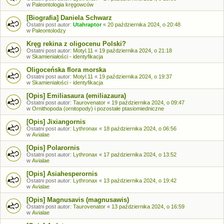
w
Paleontologia kręgowców
[Biografia] Daniela Schwarz
Ostatni post autor:
Utahraptor
«
20 października 2024, o 20:48
w
Paleontolodzy
Kręg rekina z oligocenu Polski?
Ostatni post autor:
Motyl.11
«
19 października 2024, o 21:18
w
Skamieniałości - identyfikacja
Oligoceńska flora morska
Ostatni post autor:
Motyl.11
«
19 października 2024, o 19:37
w
Skamieniałości - identyfikacja
[Opis] Emiliasaura (emiliazaura)
Ostatni post autor:
Taurovenator
«
19 października 2024, o 09:47
w
Ornithopoda (ornitopody) i pozostałe ptasiomiedniczne
[Opis] Jixiangornis
Ostatni post autor:
Lythronax
«
18 października 2024, o 06:56
w
Avialae
[Opis] Polarornis
Ostatni post autor:
Lythronax
«
17 października 2024, o 13:52
w
Avialae
[Opis] Asiahesperornis
Ostatni post autor:
Lythronax
«
13 października 2024, o 19:42
w
Avialae
[Opis] Magnusavis (magnusawis)
Ostatni post autor:
Taurovenator
«
13 października 2024, o 16:59
w
Avialae