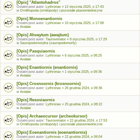
[Opis] "Atlantohadros"
Ostatni post autor:
Lythronax
«
12 stycznia 2025, o 17:43
w
Ornithopoda (ornitopody) i pozostałe ptasiomiedniczne
[Opis] Monoenantiornis
Ostatni post autor:
Lythronax
«
10 stycznia 2025, o 17:08
w
Avialae
[Opis] Ahvaytum (awajtum)
Ostatni post autor:
Taurovenator
«
8 stycznia 2025, o 17:29
w
Sauropodomorpha (zauropodomorfy)
[Opis] Pasquiaornis
Ostatni post autor:
Lythronax
«
6 stycznia 2025, o 08:25
w
Avialae
[Opis] Enantiornis (enantiornis)
Ostatni post autor:
Lythronax
«
1 stycznia 2025, o 09:36
w
Avialae
[Opis] Crosnoornis (krosnoornis)
Ostatni post autor:
Lythronax
«
26 grudnia 2024, o 09:36
w
Avialae
[Opis] Resoviaornis
Ostatni post autor:
Lythronax
«
25 grudnia 2024, o 08:22
w
Avialae
[Opis] Archaeocursor (archeokursor)
Ostatni post autor:
Taurovenator
«
22 grudnia 2024, o 17:53
w
Ornithopoda (ornitopody) i pozostałe ptasiomiedniczne
[Opis] Eoenantiornis (eoenantiornis)
Ostatni post autor:
Lythronax
«
22 grudnia 2024, o 09:04