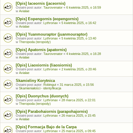
[Opis] Iaceornis (jaceornis)
Ostatni post autor:
Taurovenator
«
6 kwietnia 2025, o 16:59
w
Avialae
[Opis] Eopengornis (eopengornis)
Ostatni post autor:
Lythronax
«
5 kwietnia 2025, o 16:42
w
Avialae
[Opis] Yuanmouraptor (juanmouraptor)
Ostatni post autor:
Lythronax
«
5 kwietnia 2025, o 13:40
w
Theropoda (teropody)
[Opis] Apatornis (apatornis)
Ostatni post autor:
Taurovenator
«
4 kwietnia 2025, o 16:28
w
Avialae
[Opis] Liaoxiornis (liaosiornis)
Ostatni post autor:
Lythronax
«
2 kwietnia 2025, o 20:46
w
Avialae
Skamieliny Korytnica
Ostatni post autor:
Robingut
«
31 marca 2025, o 15:56
w
Skamieniałości - identyfikacja
[Opis] Duonychus (duonych)
Ostatni post autor:
Lythronax
«
28 marca 2025, o 22:01
w
Theropoda (teropody)
[Opis] Parabohaiornis (parapohajornis)
Ostatni post autor:
Lythronax
«
26 marca 2025, o 15:45
w
Avialae
[Opis] Formacja Bajo de la Carpa
Ostatni post autor:
Lythronax
«
25 marca 2025, o 09:45