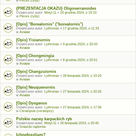
w
Pisces (ryby)
{PREZENTACJA OKAZU} Oligoserranoides
Ostatni post autor:
Motyl.11
«
18 grudnia 2024, o 19:10
w
Pisces (ryby)
[Opis] "Borealornis" ("borealornis")
Ostatni post autor:
Lythronax
«
17 grudnia 2024, o 11:33
w
Avialae
[Opis] Yixianornis
Ostatni post autor:
Lythronax
«
9 grudnia 2024, o 20:43
w
Avialae
[Opis] Chongmingia
Ostatni post autor:
Lythronax
«
8 grudnia 2024, o 20:51
w
Avialae
[Opis] Changzuiornis
Ostatni post autor:
Lythronax
«
28 listopada 2024, o 19:20
w
Avialae
[Opis] Neuquenornis
Ostatni post autor:
Lythronax
«
27 listopada 2024, o 20:26
w
Avialae
[Opis] Dysganus
Ostatni post autor:
Lythronax
«
27 listopada 2024, o 17:36
w
Ceratopsia (ceratopsy)
Polskie nazwy karpackich ryb
Ostatni post autor:
Motyl.11
«
26 listopada 2024, o 20:40
w
Gniazdo raptorów
Ichnofosylium?