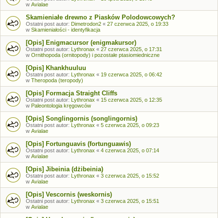
w
Avialae
Skamieniałe drewno z Piasków Polodowcowych?
Ostatni post autor:
Dimetrodon2
«
27 czerwca 2025, o 19:33
w
Skamieniałości - identyfikacja
[Opis] Enigmacursor (enigmakursor)
Ostatni post autor:
Lythronax
«
27 czerwca 2025, o 17:31
w
Ornithopoda (ornitopody) i pozostałe ptasiomiedniczne
[Opis] Khankhuuluu
Ostatni post autor:
Lythronax
«
19 czerwca 2025, o 06:42
w
Theropoda (teropody)
[Opis] Formacja Straight Cliffs
Ostatni post autor:
Lythronax
«
15 czerwca 2025, o 12:35
w
Paleontologia kręgowców
[Opis] Songlingornis (songlingornis)
Ostatni post autor:
Lythronax
«
5 czerwca 2025, o 09:23
w
Avialae
[Opis] Fortunguavis (fortunguawis)
Ostatni post autor:
Lythronax
«
4 czerwca 2025, o 07:14
w
Avialae
[Opis] Jibeinia (dżibeinia)
Ostatni post autor:
Lythronax
«
3 czerwca 2025, o 15:52
w
Avialae
[Opis] Vescornis (weskornis)
Ostatni post autor:
Lythronax
«
3 czerwca 2025, o 15:51
w
Avialae