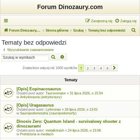
Forum Dinozaury.com
Zarejestruj się
Zaloguj się
S
Forum Dinozaury.com
Strona główna
Szukaj
Tematy bez odpowiedzi
z
Tematy bez odpowiedzi
u
Wyszukiwanie zaawansowane
k
Szukaj
Wyszukiwanie zaawansowane
a
1
j
Znaleziono więcej niż 1000 wyników
2
3
4
5
Następna
Tematy
[Opis] Eopinacosaurus
Ostatni post autor:
Taurovenator
«
31 lipca 2026, o 15:54
w
Ankylosauria (ankylozaury)
[Opis] Uragasaurus
Ostatni post autor:
Lythronax
«
26 lipca 2026, o 13:01
w
Sauropodomorpha (zauropodomorfy)
Dinosis Zero: Quantum Island - survivalowy shooter z
dinozaurami
Ostatni post autor:
metalictrash
«
24 lipca 2026, o 15:06
w
Prehistoria w mediach