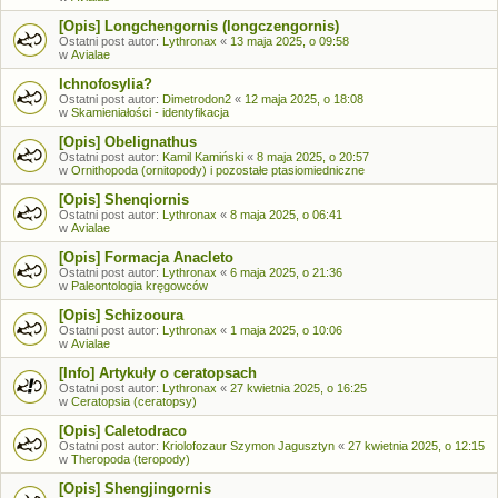
[Opis] Longchengornis (longczengornis)
Ostatni post autor:
Lythronax
«
13 maja 2025, o 09:58
w
Avialae
Ichnofosylia?
Ostatni post autor:
Dimetrodon2
«
12 maja 2025, o 18:08
w
Skamieniałości - identyfikacja
[Opis] Obelignathus
Ostatni post autor:
Kamil Kamiński
«
8 maja 2025, o 20:57
w
Ornithopoda (ornitopody) i pozostałe ptasiomiedniczne
[Opis] Shenqiornis
Ostatni post autor:
Lythronax
«
8 maja 2025, o 06:41
w
Avialae
[Opis] Formacja Anacleto
Ostatni post autor:
Lythronax
«
6 maja 2025, o 21:36
w
Paleontologia kręgowców
[Opis] Schizooura
Ostatni post autor:
Lythronax
«
1 maja 2025, o 10:06
w
Avialae
[Info] Artykuły o ceratopsach
Ostatni post autor:
Lythronax
«
27 kwietnia 2025, o 16:25
w
Ceratopsia (ceratopsy)
[Opis] Caletodraco
Ostatni post autor:
Kriolofozaur Szymon Jagusztyn
«
27 kwietnia 2025, o 12:15
w
Theropoda (teropody)
[Opis] Shengjingornis