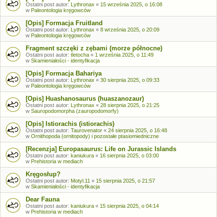
Ostatni post autor:
Lythronax
«
15 września 2025, o 16:08
w
Paleontologia kręgowców
[Opis] Formacja Fruitland
Ostatni post autor:
Lythronax
«
8 września 2025, o 20:09
w
Paleontologia kręgowców
Fragment szczęki z zębami (morze północne)
Ostatni post autor:
tletocha
«
1 września 2025, o 11:49
w
Skamieniałości - identyfikacja
[Opis] Formacja Bahariya
Ostatni post autor:
Lythronax
«
30 sierpnia 2025, o 09:33
w
Paleontologia kręgowców
[Opis] Huashanosaurus (huaszanozaur)
Ostatni post autor:
Lythronax
«
28 sierpnia 2025, o 21:25
w
Sauropodomorpha (zauropodomorfy)
[Opis] Istiorachis (istiorachis)
Ostatni post autor:
Taurovenator
«
24 sierpnia 2025, o 16:48
w
Ornithopoda (ornitopody) i pozostałe ptasiomiedniczne
[Recenzja] Europasaurus: Life on Jurassic Islands
Ostatni post autor:
kaniukura
«
16 sierpnia 2025, o 03:00
w
Prehistoria w mediach
Kręgosłup?
Ostatni post autor:
Motyl.11
«
15 sierpnia 2025, o 21:57
w
Skamieniałości - identyfikacja
Dear Fauna
Ostatni post autor:
kaniukura
«
15 sierpnia 2025, o 04:14
w
Prehistoria w mediach