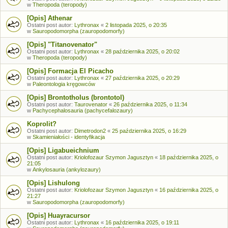
w
Theropoda (teropody)
[Opis] Athenar
Ostatni post autor:
Lythronax
«
2 listopada 2025, o 20:35
w
Sauropodomorpha (zauropodomorfy)
[Opis] "Titanovenator"
Ostatni post autor:
Lythronax
«
28 października 2025, o 20:02
w
Theropoda (teropody)
[Opis] Formacja El Picacho
Ostatni post autor:
Lythronax
«
27 października 2025, o 20:29
w
Paleontologia kręgowców
[Opis] Brontotholus (brontotol)
Ostatni post autor:
Taurovenator
«
26 października 2025, o 11:34
w
Pachycephalosauria (pachycefalozaury)
Koprolit?
Ostatni post autor:
Dimetrodon2
«
25 października 2025, o 16:29
w
Skamieniałości - identyfikacja
[Opis] Ligabueichnium
Ostatni post autor:
Kriolofozaur Szymon Jagusztyn
«
18 października 2025, o
21:05
w
Ankylosauria (ankylozaury)
[Opis] Lishulong
Ostatni post autor:
Kriolofozaur Szymon Jagusztyn
«
16 października 2025, o
21:27
w
Sauropodomorpha (zauropodomorfy)
[Opis] Huayracursor
Ostatni post autor:
Lythronax
«
16 października 2025, o 19:11