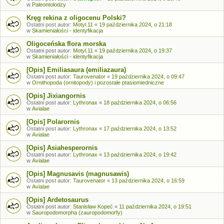
w
Paleontolodzy
Kręg rekina z oligocenu Polski?
Ostatni post autor:
Motyl.11
«
19 października 2024, o 21:18
w
Skamieniałości - identyfikacja
Oligoceńska flora morska
Ostatni post autor:
Motyl.11
«
19 października 2024, o 19:37
w
Skamieniałości - identyfikacja
[Opis] Emiliasaura (emiliazaura)
Ostatni post autor:
Taurovenator
«
19 października 2024, o 09:47
w
Ornithopoda (ornitopody) i pozostałe ptasiomiedniczne
[Opis] Jixiangornis
Ostatni post autor:
Lythronax
«
18 października 2024, o 06:56
w
Avialae
[Opis] Polarornis
Ostatni post autor:
Lythronax
«
17 października 2024, o 13:52
w
Avialae
[Opis] Asiahesperornis
Ostatni post autor:
Lythronax
«
13 października 2024, o 19:42
w
Avialae
[Opis] Magnusavis (magnusawis)
Ostatni post autor:
Taurovenator
«
13 października 2024, o 16:59
w
Avialae
[Opis] Ardetosaurus
Ostatni post autor:
Stanisław Kopeć
«
11 października 2024, o 19:51
w
Sauropodomorpha (zauropodomorfy)