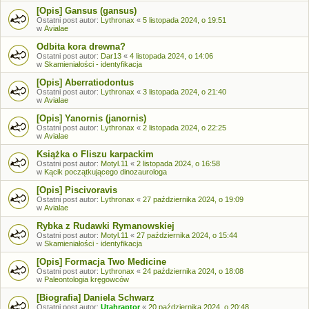
[Opis] Gansus (gansus)
Ostatni post autor:
Lythronax
«
5 listopada 2024, o 19:51
w
Avialae
Odbita kora drewna?
Ostatni post autor:
Dar13
«
4 listopada 2024, o 14:06
w
Skamieniałości - identyfikacja
[Opis] Aberratiodontus
Ostatni post autor:
Lythronax
«
3 listopada 2024, o 21:40
w
Avialae
[Opis] Yanornis (janornis)
Ostatni post autor:
Lythronax
«
2 listopada 2024, o 22:25
w
Avialae
Książka o Fliszu karpackim
Ostatni post autor:
Motyl.11
«
2 listopada 2024, o 16:58
w
Kącik początkującego dinozaurologa
[Opis] Piscivoravis
Ostatni post autor:
Lythronax
«
27 października 2024, o 19:09
w
Avialae
Rybka z Rudawki Rymanowskiej
Ostatni post autor:
Motyl.11
«
27 października 2024, o 15:44
w
Skamieniałości - identyfikacja
[Opis] Formacja Two Medicine
Ostatni post autor:
Lythronax
«
24 października 2024, o 18:08
w
Paleontologia kręgowców
[Biografia] Daniela Schwarz
Ostatni post autor:
Utahraptor
«
20 października 2024, o 20:48