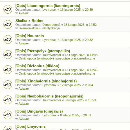
[Opis] Liaoningornis (liaoningornis)
Ostatni post autor:
Lythronax
«
16 lutego 2025, o 20:39
w
Avialae
Skałka z Rodos
Ostatni post autor:
Dimetrodon2
«
15 lutego 2025, o 14:52
w
Skamieniałości - identyfikacja
[Opis] Houornis
Ostatni post autor:
Lythronax
«
13 lutego 2025, o 20:32
w
Avialae
[Opis] Pteropelyx (pteropeliks)
Ostatni post autor:
Taurovenator
«
13 lutego 2025, o 14:48
w
Ornithopoda (ornitopody) i pozostałe ptasiomiedniczne
[Opis] Diclonius (diklon)
Ostatni post autor:
Taurovenator
«
13 lutego 2025, o 13:46
w
Ornithopoda (ornitopody) i pozostałe ptasiomiedniczne
[Opis] Xinghaiornis (singhajornis)
Ostatni post autor:
Lythronax
«
12 lutego 2025, o 23:04
w
Avialae
[Opis] Neobohaiornis (neopohajornis)
Ostatni post autor:
Taurovenator
«
9 lutego 2025, o 13:53
w
Avialae
[Opis] Dingavis (dingawis)
Ostatni post autor:
Lythronax
«
8 lutego 2025, o 20:31
w
Avialae
[Opis] Linyiornis