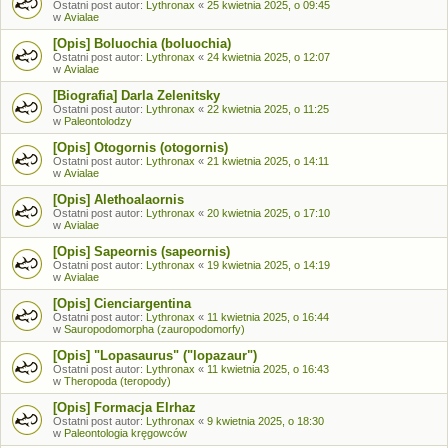
Ostatni post autor:
Lythronax
«
25 kwietnia 2025, o 09:45
w
Avialae
[Opis] Boluochia (boluochia)
Ostatni post autor:
Lythronax
«
24 kwietnia 2025, o 12:07
w
Avialae
[Biografia] Darla Zelenitsky
Ostatni post autor:
Lythronax
«
22 kwietnia 2025, o 11:25
w
Paleontolodzy
[Opis] Otogornis (otogornis)
Ostatni post autor:
Lythronax
«
21 kwietnia 2025, o 14:11
w
Avialae
[Opis] Alethoalaornis
Ostatni post autor:
Lythronax
«
20 kwietnia 2025, o 17:10
w
Avialae
[Opis] Sapeornis (sapeornis)
Ostatni post autor:
Lythronax
«
19 kwietnia 2025, o 14:19
w
Avialae
[Opis] Cienciargentina
Ostatni post autor:
Lythronax
«
11 kwietnia 2025, o 16:44
w
Sauropodomorpha (zauropodomorfy)
[Opis] "Lopasaurus" ("lopazaur")
Ostatni post autor:
Lythronax
«
11 kwietnia 2025, o 16:43
w
Theropoda (teropody)
[Opis] Formacja Elrhaz
Ostatni post autor:
Lythronax
«
9 kwietnia 2025, o 18:30
w
Paleontologia kręgowców