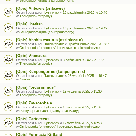
w
Sauropodomorpha (zauropodomorfy)
[Opis] Anteavis (anteawis)
Ostatni post autor:
Lythronax
«
16 października 2025, o 10:48
w
Theropoda (teropody)
[Opis] Utetitan
Ostatni post autor:
Lythronax
«
10 października 2025, o 19:42
w
Sauropodomorpha (zauropodomorfy)
[Opis] Ahshislesaurus (aszislezaur)
Ostatni post autor:
Taurovenator
«
9 października 2025, o 18:09
w
Ornithopoda (ornitopody) i pozostałe ptasiomiedniczne
[Opis] Vitosaura
Ostatni post autor:
Lythronax
«
3 października 2025, o 14:22
w
Theropoda (teropody)
[Opis] Kunpengornis (kunpengornis)
Ostatni post autor:
Taurovenator
«
26 września 2025, o 16:47
w
Avialae
[Opis] "Sidormimus"
Ostatni post autor:
Lythronax
«
19 września 2025, o 13:30
w
Theropoda (teropody)
[Opis] Zavacephale
Ostatni post autor:
Lythronax
«
18 września 2025, o 11:32
w
Pachycephalosauria (pachycefalozaury)
[Opis] Cariocecus
Ostatni post autor:
Lythronax
«
17 września 2025, o 18:53
w
Ornithopoda (ornitopody) i pozostałe ptasiomiedniczne
[Opis] Formacja Kirtland