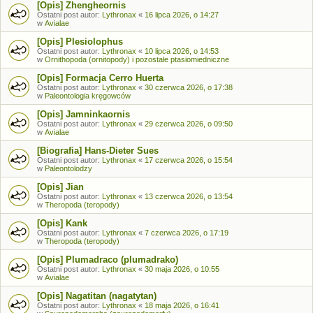
[Opis] Zhengheornis
Ostatni post autor:
Lythronax
«
16 lipca 2026, o 14:27
w
Avialae
[Opis] Plesiolophus
Ostatni post autor:
Lythronax
«
10 lipca 2026, o 14:53
w
Ornithopoda (ornitopody) i pozostałe ptasiomiedniczne
[Opis] Formacja Cerro Huerta
Ostatni post autor:
Lythronax
«
30 czerwca 2026, o 17:38
w
Paleontologia kręgowców
[Opis] Jamninkaornis
Ostatni post autor:
Lythronax
«
29 czerwca 2026, o 09:50
w
Avialae
[Biografia] Hans-Dieter Sues
Ostatni post autor:
Lythronax
«
17 czerwca 2026, o 15:54
w
Paleontolodzy
[Opis] Jian
Ostatni post autor:
Lythronax
«
13 czerwca 2026, o 13:54
w
Theropoda (teropody)
[Opis] Kank
Ostatni post autor:
Lythronax
«
7 czerwca 2026, o 17:19
w
Theropoda (teropody)
[Opis] Plumadraco (plumadrako)
Ostatni post autor:
Lythronax
«
30 maja 2026, o 10:55
w
Avialae
[Opis] Nagatitan (nagatytan)
Ostatni post autor:
Lythronax
«
18 maja 2026, o 16:41