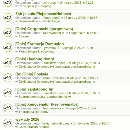
Ostatni post autor:
Lythronax
«
24 marca 2026, o 21:27
w
Ceratopsia (ceratopsy)
Ząb jelenia Plejstocen/Holocen
Ostatni post autor:
Dimetrodon2
«
15 marca 2026, o 16:58
w
Skamieniałości - identyfikacja
[Opis] Gorgonavis (gorgonawis)
Ostatni post autor:
Taurovenator
«
28 lutego 2026, o 16:09
w
Avialae
[Opis] Formacja Romualdo
Ostatni post autor:
Lythronax
«
16 lutego 2026, o 16:28
w
Paleontologia kręgowców
[Opis] Haolong dongi
Ostatni post autor:
Stanisław Kopeć
«
9 lutego 2026, o 18:34
w
Ornithopoda (ornitopody) i pozostałe ptasiomiedniczne
Re: [Opis] Foskeia
Ostatni post autor:
Kamil Kamiński
«
8 lutego 2026, o 00:21
w
Ornithopoda (ornitopody) i pozostałe ptasiomiedniczne
[Opis] Yantaloong lini
Ostatni post autor:
Stanisław Kopeć
«
6 lutego 2026, o 16:01
w
Sauropodomorpha (zauropodomorfy)
[Opis] Xenovenator (ksenowenator)
Ostatni post autor:
Taurovenator
«
6 lutego 2026, o 15:54
w
Theropoda (teropody)
wykłady 2026
Ostatni post autor:
kryty_niekrytyczny
«
14 stycznia 2026, o 10:43
w
Co w skałach eroduje