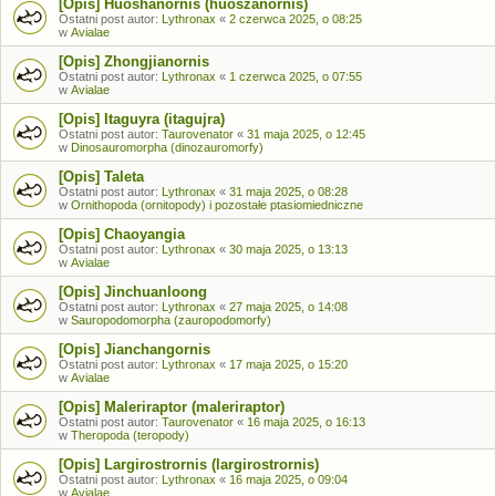
[Opis] Huoshanornis (huoszanornis)
Ostatni post autor:
Lythronax
«
2 czerwca 2025, o 08:25
w
Avialae
[Opis] Zhongjianornis
Ostatni post autor:
Lythronax
«
1 czerwca 2025, o 07:55
w
Avialae
[Opis] Itaguyra (itagujra)
Ostatni post autor:
Taurovenator
«
31 maja 2025, o 12:45
w
Dinosauromorpha (dinozauromorfy)
[Opis] Taleta
Ostatni post autor:
Lythronax
«
31 maja 2025, o 08:28
w
Ornithopoda (ornitopody) i pozostałe ptasiomiedniczne
[Opis] Chaoyangia
Ostatni post autor:
Lythronax
«
30 maja 2025, o 13:13
w
Avialae
[Opis] Jinchuanloong
Ostatni post autor:
Lythronax
«
27 maja 2025, o 14:08
w
Sauropodomorpha (zauropodomorfy)
[Opis] Jianchangornis
Ostatni post autor:
Lythronax
«
17 maja 2025, o 15:20
w
Avialae
[Opis] Maleriraptor (maleriraptor)
Ostatni post autor:
Taurovenator
«
16 maja 2025, o 16:13
w
Theropoda (teropody)
[Opis] Largirostrornis (largirostrornis)
Ostatni post autor:
Lythronax
«
16 maja 2025, o 09:04
w
Avialae