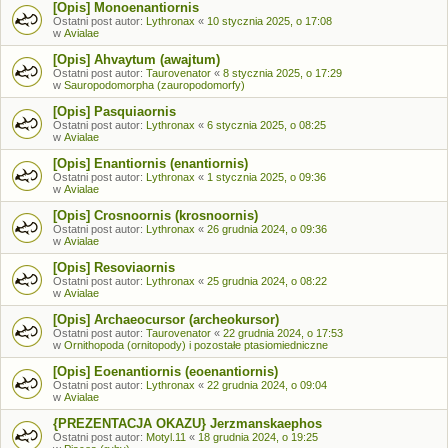
[Opis] Monoenantiornis
Ostatni post autor:
Lythronax
«
10 stycznia 2025, o 17:08
w
Avialae
[Opis] Ahvaytum (awajtum)
Ostatni post autor:
Taurovenator
«
8 stycznia 2025, o 17:29
w
Sauropodomorpha (zauropodomorfy)
[Opis] Pasquiaornis
Ostatni post autor:
Lythronax
«
6 stycznia 2025, o 08:25
w
Avialae
[Opis] Enantiornis (enantiornis)
Ostatni post autor:
Lythronax
«
1 stycznia 2025, o 09:36
w
Avialae
[Opis] Crosnoornis (krosnoornis)
Ostatni post autor:
Lythronax
«
26 grudnia 2024, o 09:36
w
Avialae
[Opis] Resoviaornis
Ostatni post autor:
Lythronax
«
25 grudnia 2024, o 08:22
w
Avialae
[Opis] Archaeocursor (archeokursor)
Ostatni post autor:
Taurovenator
«
22 grudnia 2024, o 17:53
w
Ornithopoda (ornitopody) i pozostałe ptasiomiedniczne
[Opis] Eoenantiornis (eoenantiornis)
Ostatni post autor:
Lythronax
«
22 grudnia 2024, o 09:04
w
Avialae
{PREZENTACJA OKAZU} Jerzmanskaephos
Ostatni post autor:
Motyl.11
«
18 grudnia 2024, o 19:25