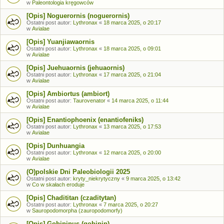
w
Paleontologia kręgowców
[Opis] Noguerornis (noguerornis)
Ostatni post autor:
Lythronax
«
18 marca 2025, o 20:17
w
Avialae
[Opis] Yuanjiawaornis
Ostatni post autor:
Lythronax
«
18 marca 2025, o 09:01
w
Avialae
[Opis] Juehuaornis (jehuaornis)
Ostatni post autor:
Lythronax
«
17 marca 2025, o 21:04
w
Avialae
[Opis] Ambiortus (ambiort)
Ostatni post autor:
Taurovenator
«
14 marca 2025, o 11:44
w
Avialae
[Opis] Enantiophoenix (enantiofeniks)
Ostatni post autor:
Lythronax
«
13 marca 2025, o 17:53
w
Avialae
[Opis] Dunhuangia
Ostatni post autor:
Lythronax
«
12 marca 2025, o 20:00
w
Avialae
(O)polskie Dni Paleobiologii 2025
Ostatni post autor:
kryty_niekrytyczny
«
9 marca 2025, o 13:42
w
Co w skałach eroduje
[Opis] Chadititan (czaditytan)
Ostatni post autor:
Lythronax
«
7 marca 2025, o 20:27
w
Sauropodomorpha (zauropodomorfy)
[Opis] Gobipipus (gobipip)