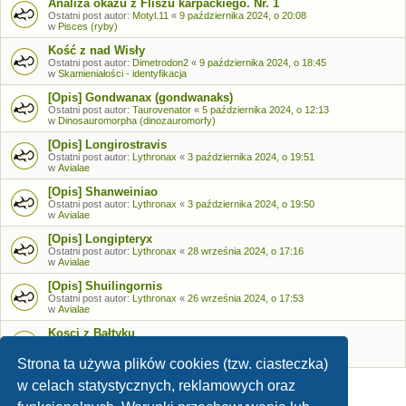
Analiza okazu z Fliszu karpackiego. Nr. 1
Ostatni post autor:
Motyl.11
«
9 października 2024, o 20:08
w
Pisces (ryby)
Kość z nad Wisły
Ostatni post autor:
Dimetrodon2
«
9 października 2024, o 18:45
w
Skamieniałości - identyfikacja
[Opis] Gondwanax (gondwanaks)
Ostatni post autor:
Taurovenator
«
5 października 2024, o 12:13
w
Dinosauromorpha (dinozauromorfy)
[Opis] Longirostravis
Ostatni post autor:
Lythronax
«
3 października 2024, o 19:51
w
Avialae
[Opis] Shanweiniao
Ostatni post autor:
Lythronax
«
3 października 2024, o 19:50
w
Avialae
[Opis] Longipteryx
Ostatni post autor:
Lythronax
«
28 września 2024, o 17:16
w
Avialae
[Opis] Shuilingornis
Ostatni post autor:
Lythronax
«
26 września 2024, o 17:53
w
Avialae
Kosci z Bałtyku
Ostatni post autor:
Bozia
«
26 września 2024, o 09:05
w
Skamieniałości - identyfikacja
Strona ta używa plików cookies (tzw. ciasteczka)
w celach statystycznych, reklamowych oraz