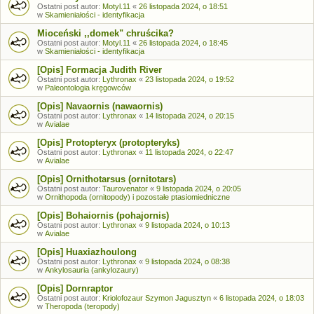
Ostatni post autor:
Motyl.11
«
26 listopada 2024, o 18:51
w
Skamieniałości - identyfikacja
Mioceński ,,domek" chruścika?
Ostatni post autor:
Motyl.11
«
26 listopada 2024, o 18:45
w
Skamieniałości - identyfikacja
[Opis] Formacja Judith River
Ostatni post autor:
Lythronax
«
23 listopada 2024, o 19:52
w
Paleontologia kręgowców
[Opis] Navaornis (nawaornis)
Ostatni post autor:
Lythronax
«
14 listopada 2024, o 20:15
w
Avialae
[Opis] Protopteryx (protopteryks)
Ostatni post autor:
Lythronax
«
11 listopada 2024, o 22:47
w
Avialae
[Opis] Ornithotarsus (ornitotars)
Ostatni post autor:
Taurovenator
«
9 listopada 2024, o 20:05
w
Ornithopoda (ornitopody) i pozostałe ptasiomiedniczne
[Opis] Bohaiornis (pohajornis)
Ostatni post autor:
Lythronax
«
9 listopada 2024, o 10:13
w
Avialae
[Opis] Huaxiazhoulong
Ostatni post autor:
Lythronax
«
9 listopada 2024, o 08:38
w
Ankylosauria (ankylozaury)
[Opis] Dornraptor
Ostatni post autor:
Kriolofozaur Szymon Jagusztyn
«
6 listopada 2024, o 18:03
w
Theropoda (teropody)