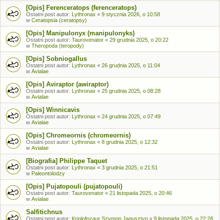
[Opis] Ferenceratops (ferenceratops)
Ostatni post autor:
Lythronax
«
9 stycznia 2026, o 10:58
w
Ceratopsia (ceratopsy)
[Opis] Manipulonyx (manipulonyks)
Ostatni post autor:
Taurovenator
«
29 grudnia 2025, o 20:22
w
Theropoda (teropody)
[Opis] Sobniogallus
Ostatni post autor:
Lythronax
«
26 grudnia 2025, o 11:04
w
Avialae
[Opis] Aviraptor (awiraptor)
Ostatni post autor:
Lythronax
«
25 grudnia 2025, o 08:28
w
Avialae
[Opis] Winnicavis
Ostatni post autor:
Lythronax
«
24 grudnia 2025, o 07:49
w
Avialae
[Opis] Chromeornis (chromeornis)
Ostatni post autor:
Lythronax
«
8 grudnia 2025, o 12:32
w
Avialae
[Biografia] Philippe Taquet
Ostatni post autor:
Lythronax
«
3 grudnia 2025, o 21:51
w
Paleontolodzy
[Opis] Pujatopouli (pujatopouli)
Ostatni post autor:
Taurovenator
«
21 listopada 2025, o 20:46
w
Avialae
Salfitichnus
Ostatni post autor:
Kriolofozaur Szymon Jagusztyn
«
9 listopada 2025, o 22:28