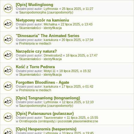
[Opis] Wudingloong
Ostatni post autor:
Lythronax
«
25 lipca 2025, o 11:27
w
Sauropodomorpha (zauropodomorfy)
Nietypowy wzór na kamieniu
Ostatni post autor:
Michalina
«
22 lipca 2025, o 13:43
w
Skamieniałości - identyfikacja
"Dinosauria" The Animated Series
Ostatni post autor:
kaniukura
«
20 lipca 2025, o 17:34
w
Prehistoria w mediach
Narzędzie czy natura?
Ostatni post autor:
Dimetrodon2
«
18 lipca 2025, o 17:47
w
Skamieniałości - identyfikacja
Kość z Torre Pedrera
Ostatni post autor:
Motyl.11
«
18 lipca 2025, o 15:32
w
Skamieniałości - identyfikacja
Forgotten Bloodlines - Agate
Ostatni post autor:
kaniukura
«
17 lipca 2025, o 01:42
w
Prehistoria w mediach
[Opis] Tongnanlong (tongnanlong)
Ostatni post autor:
Lythronax
«
12 lipca 2025, o 12:10
w
Sauropodomorpha (zauropodomorfy)
[Opis] Pulaosaurus (pulaozaur)
Ostatni post autor:
Taurovenator
«
11 lipca 2025, o 15:55
w
Ornithopoda (ornitopody) i pozostałe ptasiomiedniczne
[Opis] Hesperornis (hesperornis)
Ostatni post autor:
Lythronax
«
10 lipca 2025, o 19:45