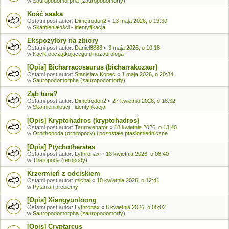
w
Sauropodomorpha (zauropodomorfy)
Kość ssaka
Ostatni post autor:
Dimetrodon2
«
13 maja 2026, o 19:30
w
Skamieniałości - identyfikacja
Ekspozytory na zbiory
Ostatni post autor:
Daniel8888
«
3 maja 2026, o 10:18
w
Kącik początkującego dinozaurologa
[Opis] Bicharracosaurus (bicharrakozaur)
Ostatni post autor:
Stanisław Kopeć
«
1 maja 2026, o 20:34
w
Sauropodomorpha (zauropodomorfy)
Ząb tura?
Ostatni post autor:
Dimetrodon2
«
27 kwietnia 2026, o 18:32
w
Skamieniałości - identyfikacja
[Opis] Kryptohadros (kryptohadros)
Ostatni post autor:
Taurovenator
«
18 kwietnia 2026, o 13:40
w
Ornithopoda (ornitopody) i pozostałe ptasiomiedniczne
[Opis] Ptychotherates
Ostatni post autor:
Lythronax
«
18 kwietnia 2026, o 08:40
w
Theropoda (teropody)
Krzermień z odciskiem
Ostatni post autor:
michal
«
10 kwietnia 2026, o 12:41
w
Pytania i problemy
[Opis] Xiangyunloong
Ostatni post autor:
Lythronax
«
8 kwietnia 2026, o 05:02
w
Sauropodomorpha (zauropodomorfy)
[Opis] Cryptarcus