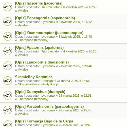
[Opis] Iaceornis (jaceornis)
Ostatni post autor:
Taurovenator
«
6 kwietnia 2025, o 16:59
w
Avialae
[Opis] Eopengornis (eopengornis)
Ostatni post autor:
Lythronax
«
5 kwietnia 2025, o 16:42
w
Avialae
[Opis] Yuanmouraptor (juanmouraptor)
Ostatni post autor:
Lythronax
«
5 kwietnia 2025, o 13:40
w
Theropoda (teropody)
[Opis] Apatornis (apatornis)
Ostatni post autor:
Taurovenator
«
4 kwietnia 2025, o 16:28
w
Avialae
[Opis] Liaoxiornis (liaosiornis)
Ostatni post autor:
Lythronax
«
2 kwietnia 2025, o 20:46
w
Avialae
Skamieliny Korytnica
Ostatni post autor:
Robingut
«
31 marca 2025, o 15:56
w
Skamieniałości - identyfikacja
[Opis] Duonychus (duonych)
Ostatni post autor:
Lythronax
«
28 marca 2025, o 22:01
w
Theropoda (teropody)
[Opis] Parabohaiornis (parapohajornis)
Ostatni post autor:
Lythronax
«
26 marca 2025, o 15:45
w
Avialae
[Opis] Formacja Bajo de la Carpa
Ostatni post autor:
Lythronax
«
25 marca 2025, o 09:45