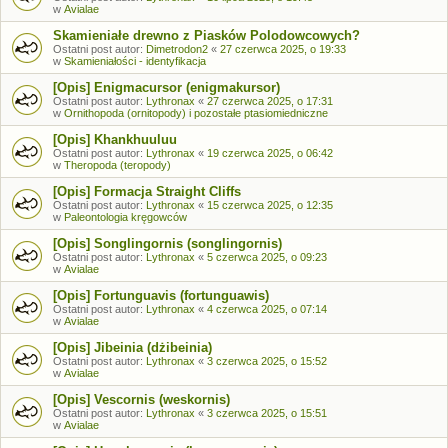
w
Avialae
Skamieniałe drewno z Piasków Polodowcowych?
Ostatni post autor:
Dimetrodon2
«
27 czerwca 2025, o 19:33
w
Skamieniałości - identyfikacja
[Opis] Enigmacursor (enigmakursor)
Ostatni post autor:
Lythronax
«
27 czerwca 2025, o 17:31
w
Ornithopoda (ornitopody) i pozostałe ptasiomiedniczne
[Opis] Khankhuuluu
Ostatni post autor:
Lythronax
«
19 czerwca 2025, o 06:42
w
Theropoda (teropody)
[Opis] Formacja Straight Cliffs
Ostatni post autor:
Lythronax
«
15 czerwca 2025, o 12:35
w
Paleontologia kręgowców
[Opis] Songlingornis (songlingornis)
Ostatni post autor:
Lythronax
«
5 czerwca 2025, o 09:23
w
Avialae
[Opis] Fortunguavis (fortunguawis)
Ostatni post autor:
Lythronax
«
4 czerwca 2025, o 07:14
w
Avialae
[Opis] Jibeinia (dżibeinia)
Ostatni post autor:
Lythronax
«
3 czerwca 2025, o 15:52
w
Avialae
[Opis] Vescornis (weskornis)
Ostatni post autor:
Lythronax
«
3 czerwca 2025, o 15:51
w
Avialae