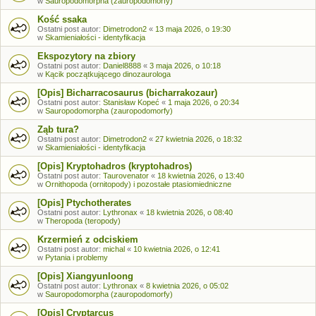
w
Sauropodomorpha (zauropodomorfy)
Kość ssaka
Ostatni post autor:
Dimetrodon2
«
13 maja 2026, o 19:30
w
Skamieniałości - identyfikacja
Ekspozytory na zbiory
Ostatni post autor:
Daniel8888
«
3 maja 2026, o 10:18
w
Kącik początkującego dinozaurologa
[Opis] Bicharracosaurus (bicharrakozaur)
Ostatni post autor:
Stanisław Kopeć
«
1 maja 2026, o 20:34
w
Sauropodomorpha (zauropodomorfy)
Ząb tura?
Ostatni post autor:
Dimetrodon2
«
27 kwietnia 2026, o 18:32
w
Skamieniałości - identyfikacja
[Opis] Kryptohadros (kryptohadros)
Ostatni post autor:
Taurovenator
«
18 kwietnia 2026, o 13:40
w
Ornithopoda (ornitopody) i pozostałe ptasiomiedniczne
[Opis] Ptychotherates
Ostatni post autor:
Lythronax
«
18 kwietnia 2026, o 08:40
w
Theropoda (teropody)
Krzermień z odciskiem
Ostatni post autor:
michal
«
10 kwietnia 2026, o 12:41
w
Pytania i problemy
[Opis] Xiangyunloong
Ostatni post autor:
Lythronax
«
8 kwietnia 2026, o 05:02
w
Sauropodomorpha (zauropodomorfy)
[Opis] Cryptarcus