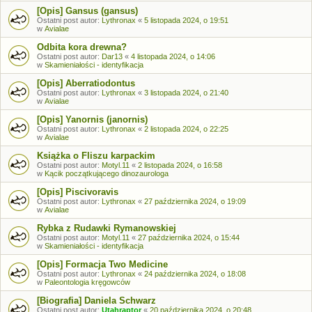
[Opis] Gansus (gansus)
Ostatni post autor:
Lythronax
«
5 listopada 2024, o 19:51
w
Avialae
Odbita kora drewna?
Ostatni post autor:
Dar13
«
4 listopada 2024, o 14:06
w
Skamieniałości - identyfikacja
[Opis] Aberratiodontus
Ostatni post autor:
Lythronax
«
3 listopada 2024, o 21:40
w
Avialae
[Opis] Yanornis (janornis)
Ostatni post autor:
Lythronax
«
2 listopada 2024, o 22:25
w
Avialae
Książka o Fliszu karpackim
Ostatni post autor:
Motyl.11
«
2 listopada 2024, o 16:58
w
Kącik początkującego dinozaurologa
[Opis] Piscivoravis
Ostatni post autor:
Lythronax
«
27 października 2024, o 19:09
w
Avialae
Rybka z Rudawki Rymanowskiej
Ostatni post autor:
Motyl.11
«
27 października 2024, o 15:44
w
Skamieniałości - identyfikacja
[Opis] Formacja Two Medicine
Ostatni post autor:
Lythronax
«
24 października 2024, o 18:08
w
Paleontologia kręgowców
[Biografia] Daniela Schwarz
Ostatni post autor:
Utahraptor
«
20 października 2024, o 20:48