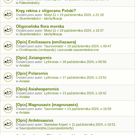
w
Paleontolodzy
Kręg rekina z oligocenu Polski?
Ostatni post autor:
Motyl.11
«
19 października 2024, o 21:18
w
Skamieniałości - identyfikacja
Oligoceńska flora morska
Ostatni post autor:
Motyl.11
«
19 października 2024, o 19:37
w
Skamieniałości - identyfikacja
[Opis] Emiliasaura (emiliazaura)
Ostatni post autor:
Taurovenator
«
19 października 2024, o 09:47
w
Ornithopoda (ornitopody) i pozostałe ptasiomiedniczne
[Opis] Jixiangornis
Ostatni post autor:
Lythronax
«
18 października 2024, o 06:56
w
Avialae
[Opis] Polarornis
Ostatni post autor:
Lythronax
«
17 października 2024, o 13:52
w
Avialae
[Opis] Asiahesperornis
Ostatni post autor:
Lythronax
«
13 października 2024, o 19:42
w
Avialae
[Opis] Magnusavis (magnusawis)
Ostatni post autor:
Taurovenator
«
13 października 2024, o 16:59
w
Avialae
[Opis] Ardetosaurus
Ostatni post autor:
Stanisław Kopeć
«
11 października 2024, o 19:51
w
Sauropodomorpha (zauropodomorfy)