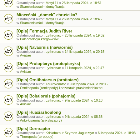
Ostatni post autor:
Motyl.11
«
26 listopada 2024, o 18:51
w
Skamieniałości - identyfikacja
Mioceński ,,domek" chruścika?
Ostatni post autor:
Motyl.11
«
26 listopada 2024, o 18:45
w
Skamieniałości - identyfikacja
[Opis] Formacja Judith River
Ostatni post autor:
Lythronax
«
23 listopada 2024, o 19:52
w
Paleontologia kręgowców
[Opis] Navaornis (nawaornis)
Ostatni post autor:
Lythronax
«
14 listopada 2024, o 20:15
w
Avialae
[Opis] Protopteryx (protopteryks)
Ostatni post autor:
Lythronax
«
11 listopada 2024, o 22:47
w
Avialae
[Opis] Ornithotarsus (ornitotars)
Ostatni post autor:
Taurovenator
«
9 listopada 2024, o 20:05
w
Ornithopoda (ornitopody) i pozostałe ptasiomiedniczne
[Opis] Bohaiornis (pohajornis)
Ostatni post autor:
Lythronax
«
9 listopada 2024, o 10:13
w
Avialae
[Opis] Huaxiazhoulong
Ostatni post autor:
Lythronax
«
9 listopada 2024, o 08:38
w
Ankylosauria (ankylozaury)
[Opis] Dornraptor
Ostatni post autor:
Kriolofozaur Szymon Jagusztyn
«
6 listopada 2024, o 18:03
w
Theropoda (teropody)