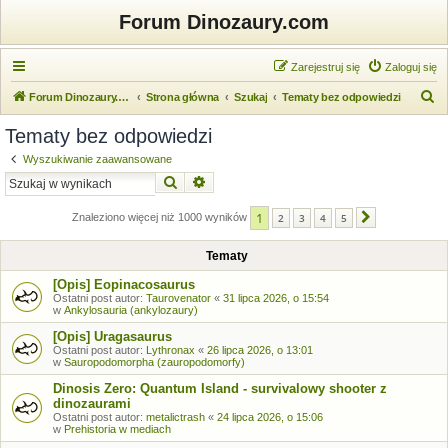
Forum Dinozaury.com
Zarejestruj się
Zaloguj się
S
Forum Dinozaury.com
Strona główna
Szukaj
Tematy bez odpowiedzi
z
Tematy bez odpowiedzi
u
Wyszukiwanie zaawansowane
k
Szukaj
Wyszukiwanie zaawansowane
a
1
j
Znaleziono więcej niż 1000 wyników
2
3
4
5
Następna
Tematy
[Opis] Eopinacosaurus
Ostatni post autor:
Taurovenator
«
31 lipca 2026, o 15:54
w
Ankylosauria (ankylozaury)
[Opis] Uragasaurus
Ostatni post autor:
Lythronax
«
26 lipca 2026, o 13:01
w
Sauropodomorpha (zauropodomorfy)
Dinosis Zero: Quantum Island - survivalowy shooter z
dinozaurami
Ostatni post autor:
metalictrash
«
24 lipca 2026, o 15:06
w
Prehistoria w mediach