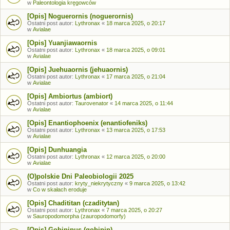
w
Paleontologia kręgowców
[Opis] Noguerornis (noguerornis)
Ostatni post autor:
Lythronax
«
18 marca 2025, o 20:17
w
Avialae
[Opis] Yuanjiawaornis
Ostatni post autor:
Lythronax
«
18 marca 2025, o 09:01
w
Avialae
[Opis] Juehuaornis (jehuaornis)
Ostatni post autor:
Lythronax
«
17 marca 2025, o 21:04
w
Avialae
[Opis] Ambiortus (ambiort)
Ostatni post autor:
Taurovenator
«
14 marca 2025, o 11:44
w
Avialae
[Opis] Enantiophoenix (enantiofeniks)
Ostatni post autor:
Lythronax
«
13 marca 2025, o 17:53
w
Avialae
[Opis] Dunhuangia
Ostatni post autor:
Lythronax
«
12 marca 2025, o 20:00
w
Avialae
(O)polskie Dni Paleobiologii 2025
Ostatni post autor:
kryty_niekrytyczny
«
9 marca 2025, o 13:42
w
Co w skałach eroduje
[Opis] Chadititan (czaditytan)
Ostatni post autor:
Lythronax
«
7 marca 2025, o 20:27
w
Sauropodomorpha (zauropodomorfy)
[Opis] Gobipipus (gobipip)