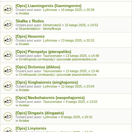
[Opis] Liaoningornis (liaoningornis)
Ostatni post autor:
Lythronax
«
16 lutego 2025, o 20:39
w
Avialae
Skałka z Rodos
Ostatni post autor:
Dimetrodon2
«
15 lutego 2025, o 14:52
w
Skamieniałości - identyfikacja
[Opis] Houornis
Ostatni post autor:
Lythronax
«
13 lutego 2025, o 20:32
w
Avialae
[Opis] Pteropelyx (pteropeliks)
Ostatni post autor:
Taurovenator
«
13 lutego 2025, o 14:48
w
Ornithopoda (ornitopody) i pozostałe ptasiomiedniczne
[Opis] Diclonius (diklon)
Ostatni post autor:
Taurovenator
«
13 lutego 2025, o 13:46
w
Ornithopoda (ornitopody) i pozostałe ptasiomiedniczne
[Opis] Xinghaiornis (singhajornis)
Ostatni post autor:
Lythronax
«
12 lutego 2025, o 23:04
w
Avialae
[Opis] Neobohaiornis (neopohajornis)
Ostatni post autor:
Taurovenator
«
9 lutego 2025, o 13:53
w
Avialae
[Opis] Dingavis (dingawis)
Ostatni post autor:
Lythronax
«
8 lutego 2025, o 20:31
w
Avialae
[Opis] Linyiornis