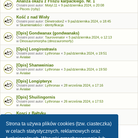
Analiza okazu z Fliszu karpackiego. Nr. 1
Ostatni post autor:
Motyl.11
«
9 października 2024, o 20:08
w
Pisces (ryby)
Kość z nad Wisły
Ostatni post autor:
Dimetrodon2
«
9 października 2024, o 18:45
w
Skamieniałości - identyfikacja
[Opis] Gondwanax (gondwanaks)
Ostatni post autor:
Taurovenator
«
5 października 2024, o 12:13
w
Dinosauromorpha (dinozauromorfy)
[Opis] Longirostravis
Ostatni post autor:
Lythronax
«
3 października 2024, o 19:51
w
Avialae
[Opis] Shanweiniao
Ostatni post autor:
Lythronax
«
3 października 2024, o 19:50
w
Avialae
[Opis] Longipteryx
Ostatni post autor:
Lythronax
«
28 września 2024, o 17:16
w
Avialae
[Opis] Shuilingornis
Ostatni post autor:
Lythronax
«
26 września 2024, o 17:53
w
Avialae
Kosci z Bałtyku
Ostatni post autor:
Bozia
«
26 września 2024, o 09:05
w
Skamieniałości - identyfikacja
Strona ta używa plików cookies (tzw. ciasteczka)
w celach statystycznych, reklamowych oraz