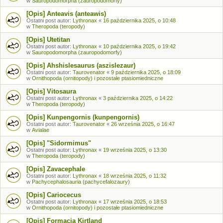
w
Sauropodomorpha (zauropodomorfy)
[Opis] Anteavis (anteawis)
Ostatni post autor:
Lythronax
«
16 października 2025, o 10:48
w
Theropoda (teropody)
[Opis] Utetitan
Ostatni post autor:
Lythronax
«
10 października 2025, o 19:42
w
Sauropodomorpha (zauropodomorfy)
[Opis] Ahshislesaurus (aszislezaur)
Ostatni post autor:
Taurovenator
«
9 października 2025, o 18:09
w
Ornithopoda (ornitopody) i pozostałe ptasiomiedniczne
[Opis] Vitosaura
Ostatni post autor:
Lythronax
«
3 października 2025, o 14:22
w
Theropoda (teropody)
[Opis] Kunpengornis (kunpengornis)
Ostatni post autor:
Taurovenator
«
26 września 2025, o 16:47
w
Avialae
[Opis] "Sidormimus"
Ostatni post autor:
Lythronax
«
19 września 2025, o 13:30
w
Theropoda (teropody)
[Opis] Zavacephale
Ostatni post autor:
Lythronax
«
18 września 2025, o 11:32
w
Pachycephalosauria (pachycefalozaury)
[Opis] Cariocecus
Ostatni post autor:
Lythronax
«
17 września 2025, o 18:53
w
Ornithopoda (ornitopody) i pozostałe ptasiomiedniczne
[Opis] Formacja Kirtland