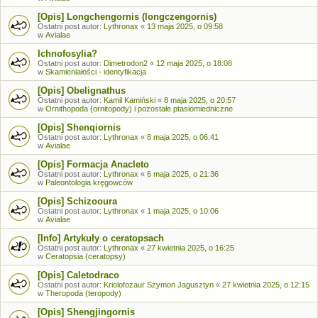
[Opis] Longchengornis (longczengornis)
Ostatni post autor:
Lythronax
«
13 maja 2025, o 09:58
w
Avialae
Ichnofosylia?
Ostatni post autor:
Dimetrodon2
«
12 maja 2025, o 18:08
w
Skamieniałości - identyfikacja
[Opis] Obelignathus
Ostatni post autor:
Kamil Kamiński
«
8 maja 2025, o 20:57
w
Ornithopoda (ornitopody) i pozostałe ptasiomiedniczne
[Opis] Shenqiornis
Ostatni post autor:
Lythronax
«
8 maja 2025, o 06:41
w
Avialae
[Opis] Formacja Anacleto
Ostatni post autor:
Lythronax
«
6 maja 2025, o 21:36
w
Paleontologia kręgowców
[Opis] Schizooura
Ostatni post autor:
Lythronax
«
1 maja 2025, o 10:06
w
Avialae
[Info] Artykuły o ceratopsach
Ostatni post autor:
Lythronax
«
27 kwietnia 2025, o 16:25
w
Ceratopsia (ceratopsy)
[Opis] Caletodraco
Ostatni post autor:
Kriolofozaur Szymon Jagusztyn
«
27 kwietnia 2025, o 12:15
w
Theropoda (teropody)
[Opis] Shengjingornis