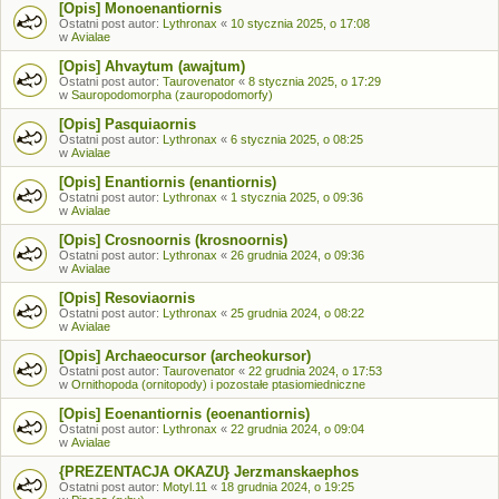
[Opis] Monoenantiornis
Ostatni post autor:
Lythronax
«
10 stycznia 2025, o 17:08
w
Avialae
[Opis] Ahvaytum (awajtum)
Ostatni post autor:
Taurovenator
«
8 stycznia 2025, o 17:29
w
Sauropodomorpha (zauropodomorfy)
[Opis] Pasquiaornis
Ostatni post autor:
Lythronax
«
6 stycznia 2025, o 08:25
w
Avialae
[Opis] Enantiornis (enantiornis)
Ostatni post autor:
Lythronax
«
1 stycznia 2025, o 09:36
w
Avialae
[Opis] Crosnoornis (krosnoornis)
Ostatni post autor:
Lythronax
«
26 grudnia 2024, o 09:36
w
Avialae
[Opis] Resoviaornis
Ostatni post autor:
Lythronax
«
25 grudnia 2024, o 08:22
w
Avialae
[Opis] Archaeocursor (archeokursor)
Ostatni post autor:
Taurovenator
«
22 grudnia 2024, o 17:53
w
Ornithopoda (ornitopody) i pozostałe ptasiomiedniczne
[Opis] Eoenantiornis (eoenantiornis)
Ostatni post autor:
Lythronax
«
22 grudnia 2024, o 09:04
w
Avialae
{PREZENTACJA OKAZU} Jerzmanskaephos
Ostatni post autor:
Motyl.11
«
18 grudnia 2024, o 19:25