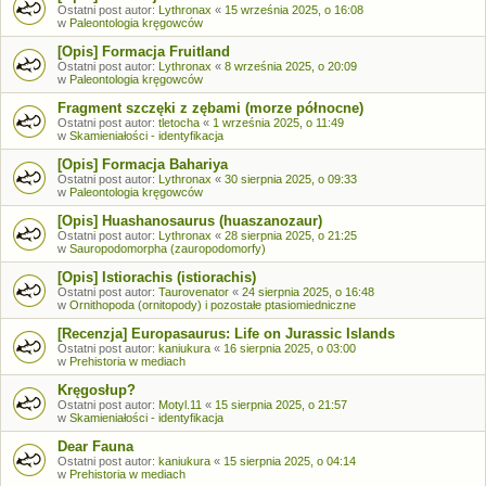
Ostatni post autor:
Lythronax
«
15 września 2025, o 16:08
w
Paleontologia kręgowców
[Opis] Formacja Fruitland
Ostatni post autor:
Lythronax
«
8 września 2025, o 20:09
w
Paleontologia kręgowców
Fragment szczęki z zębami (morze północne)
Ostatni post autor:
tletocha
«
1 września 2025, o 11:49
w
Skamieniałości - identyfikacja
[Opis] Formacja Bahariya
Ostatni post autor:
Lythronax
«
30 sierpnia 2025, o 09:33
w
Paleontologia kręgowców
[Opis] Huashanosaurus (huaszanozaur)
Ostatni post autor:
Lythronax
«
28 sierpnia 2025, o 21:25
w
Sauropodomorpha (zauropodomorfy)
[Opis] Istiorachis (istiorachis)
Ostatni post autor:
Taurovenator
«
24 sierpnia 2025, o 16:48
w
Ornithopoda (ornitopody) i pozostałe ptasiomiedniczne
[Recenzja] Europasaurus: Life on Jurassic Islands
Ostatni post autor:
kaniukura
«
16 sierpnia 2025, o 03:00
w
Prehistoria w mediach
Kręgosłup?
Ostatni post autor:
Motyl.11
«
15 sierpnia 2025, o 21:57
w
Skamieniałości - identyfikacja
Dear Fauna
Ostatni post autor:
kaniukura
«
15 sierpnia 2025, o 04:14
w
Prehistoria w mediach