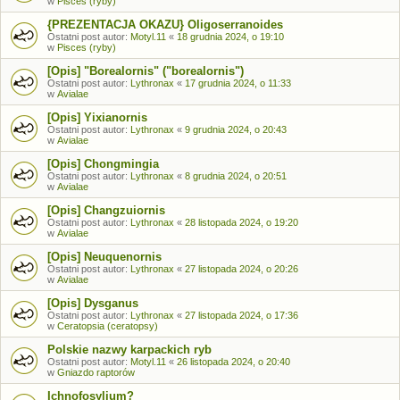
w
Pisces (ryby)
{PREZENTACJA OKAZU} Oligoserranoides
Ostatni post autor:
Motyl.11
«
18 grudnia 2024, o 19:10
w
Pisces (ryby)
[Opis] "Borealornis" ("borealornis")
Ostatni post autor:
Lythronax
«
17 grudnia 2024, o 11:33
w
Avialae
[Opis] Yixianornis
Ostatni post autor:
Lythronax
«
9 grudnia 2024, o 20:43
w
Avialae
[Opis] Chongmingia
Ostatni post autor:
Lythronax
«
8 grudnia 2024, o 20:51
w
Avialae
[Opis] Changzuiornis
Ostatni post autor:
Lythronax
«
28 listopada 2024, o 19:20
w
Avialae
[Opis] Neuquenornis
Ostatni post autor:
Lythronax
«
27 listopada 2024, o 20:26
w
Avialae
[Opis] Dysganus
Ostatni post autor:
Lythronax
«
27 listopada 2024, o 17:36
w
Ceratopsia (ceratopsy)
Polskie nazwy karpackich ryb
Ostatni post autor:
Motyl.11
«
26 listopada 2024, o 20:40
w
Gniazdo raptorów
Ichnofosylium?