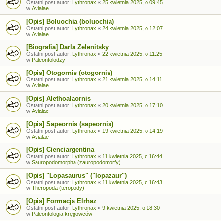
Ostatni post autor:
Lythronax
«
25 kwietnia 2025, o 09:45
w
Avialae
[Opis] Boluochia (boluochia)
Ostatni post autor:
Lythronax
«
24 kwietnia 2025, o 12:07
w
Avialae
[Biografia] Darla Zelenitsky
Ostatni post autor:
Lythronax
«
22 kwietnia 2025, o 11:25
w
Paleontolodzy
[Opis] Otogornis (otogornis)
Ostatni post autor:
Lythronax
«
21 kwietnia 2025, o 14:11
w
Avialae
[Opis] Alethoalaornis
Ostatni post autor:
Lythronax
«
20 kwietnia 2025, o 17:10
w
Avialae
[Opis] Sapeornis (sapeornis)
Ostatni post autor:
Lythronax
«
19 kwietnia 2025, o 14:19
w
Avialae
[Opis] Cienciargentina
Ostatni post autor:
Lythronax
«
11 kwietnia 2025, o 16:44
w
Sauropodomorpha (zauropodomorfy)
[Opis] "Lopasaurus" ("lopazaur")
Ostatni post autor:
Lythronax
«
11 kwietnia 2025, o 16:43
w
Theropoda (teropody)
[Opis] Formacja Elrhaz
Ostatni post autor:
Lythronax
«
9 kwietnia 2025, o 18:30
w
Paleontologia kręgowców