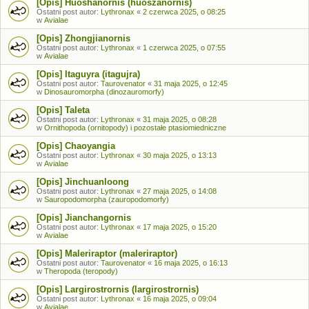
[Opis] Huoshanornis (huoszanornis)
Ostatni post autor:
Lythronax
«
2 czerwca 2025, o 08:25
w
Avialae
[Opis] Zhongjianornis
Ostatni post autor:
Lythronax
«
1 czerwca 2025, o 07:55
w
Avialae
[Opis] Itaguyra (itagujra)
Ostatni post autor:
Taurovenator
«
31 maja 2025, o 12:45
w
Dinosauromorpha (dinozauromorfy)
[Opis] Taleta
Ostatni post autor:
Lythronax
«
31 maja 2025, o 08:28
w
Ornithopoda (ornitopody) i pozostałe ptasiomiedniczne
[Opis] Chaoyangia
Ostatni post autor:
Lythronax
«
30 maja 2025, o 13:13
w
Avialae
[Opis] Jinchuanloong
Ostatni post autor:
Lythronax
«
27 maja 2025, o 14:08
w
Sauropodomorpha (zauropodomorfy)
[Opis] Jianchangornis
Ostatni post autor:
Lythronax
«
17 maja 2025, o 15:20
w
Avialae
[Opis] Maleriraptor (maleriraptor)
Ostatni post autor:
Taurovenator
«
16 maja 2025, o 16:13
w
Theropoda (teropody)
[Opis] Largirostrornis (largirostrornis)
Ostatni post autor:
Lythronax
«
16 maja 2025, o 09:04
w
Avialae