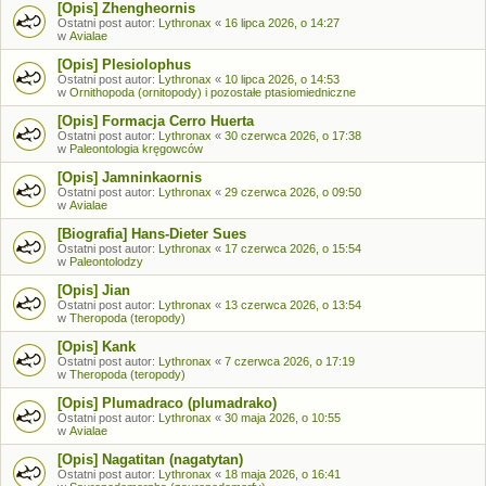
[Opis] Zhengheornis
Ostatni post autor:
Lythronax
«
16 lipca 2026, o 14:27
w
Avialae
[Opis] Plesiolophus
Ostatni post autor:
Lythronax
«
10 lipca 2026, o 14:53
w
Ornithopoda (ornitopody) i pozostałe ptasiomiedniczne
[Opis] Formacja Cerro Huerta
Ostatni post autor:
Lythronax
«
30 czerwca 2026, o 17:38
w
Paleontologia kręgowców
[Opis] Jamninkaornis
Ostatni post autor:
Lythronax
«
29 czerwca 2026, o 09:50
w
Avialae
[Biografia] Hans-Dieter Sues
Ostatni post autor:
Lythronax
«
17 czerwca 2026, o 15:54
w
Paleontolodzy
[Opis] Jian
Ostatni post autor:
Lythronax
«
13 czerwca 2026, o 13:54
w
Theropoda (teropody)
[Opis] Kank
Ostatni post autor:
Lythronax
«
7 czerwca 2026, o 17:19
w
Theropoda (teropody)
[Opis] Plumadraco (plumadrako)
Ostatni post autor:
Lythronax
«
30 maja 2026, o 10:55
w
Avialae
[Opis] Nagatitan (nagatytan)
Ostatni post autor:
Lythronax
«
18 maja 2026, o 16:41