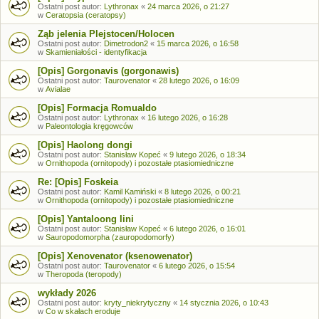
Ostatni post autor:
Lythronax
«
24 marca 2026, o 21:27
w
Ceratopsia (ceratopsy)
Ząb jelenia Plejstocen/Holocen
Ostatni post autor:
Dimetrodon2
«
15 marca 2026, o 16:58
w
Skamieniałości - identyfikacja
[Opis] Gorgonavis (gorgonawis)
Ostatni post autor:
Taurovenator
«
28 lutego 2026, o 16:09
w
Avialae
[Opis] Formacja Romualdo
Ostatni post autor:
Lythronax
«
16 lutego 2026, o 16:28
w
Paleontologia kręgowców
[Opis] Haolong dongi
Ostatni post autor:
Stanisław Kopeć
«
9 lutego 2026, o 18:34
w
Ornithopoda (ornitopody) i pozostałe ptasiomiedniczne
Re: [Opis] Foskeia
Ostatni post autor:
Kamil Kamiński
«
8 lutego 2026, o 00:21
w
Ornithopoda (ornitopody) i pozostałe ptasiomiedniczne
[Opis] Yantaloong lini
Ostatni post autor:
Stanisław Kopeć
«
6 lutego 2026, o 16:01
w
Sauropodomorpha (zauropodomorfy)
[Opis] Xenovenator (ksenowenator)
Ostatni post autor:
Taurovenator
«
6 lutego 2026, o 15:54
w
Theropoda (teropody)
wykłady 2026
Ostatni post autor:
kryty_niekrytyczny
«
14 stycznia 2026, o 10:43
w
Co w skałach eroduje