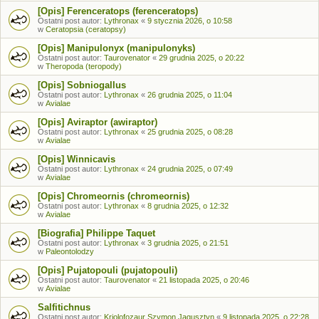
[Opis] Ferenceratops (ferenceratops)
Ostatni post autor:
Lythronax
«
9 stycznia 2026, o 10:58
w
Ceratopsia (ceratopsy)
[Opis] Manipulonyx (manipulonyks)
Ostatni post autor:
Taurovenator
«
29 grudnia 2025, o 20:22
w
Theropoda (teropody)
[Opis] Sobniogallus
Ostatni post autor:
Lythronax
«
26 grudnia 2025, o 11:04
w
Avialae
[Opis] Aviraptor (awiraptor)
Ostatni post autor:
Lythronax
«
25 grudnia 2025, o 08:28
w
Avialae
[Opis] Winnicavis
Ostatni post autor:
Lythronax
«
24 grudnia 2025, o 07:49
w
Avialae
[Opis] Chromeornis (chromeornis)
Ostatni post autor:
Lythronax
«
8 grudnia 2025, o 12:32
w
Avialae
[Biografia] Philippe Taquet
Ostatni post autor:
Lythronax
«
3 grudnia 2025, o 21:51
w
Paleontolodzy
[Opis] Pujatopouli (pujatopouli)
Ostatni post autor:
Taurovenator
«
21 listopada 2025, o 20:46
w
Avialae
Salfitichnus
Ostatni post autor:
Kriolofozaur Szymon Jagusztyn
«
9 listopada 2025, o 22:28