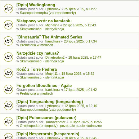
[Opis] Wudingloong
Ostatni post autor:
Lythronax
«
25 lipca 2025, o 11:27
w
Sauropodomorpha (zauropodomorfy)
Nietypowy wzór na kamieniu
Ostatni post autor:
Michalina
«
22 lipca 2025, o 13:43
w
Skamieniałości - identyfikacja
"Dinosauria" The Animated Series
Ostatni post autor:
kaniukura
«
20 lipca 2025, o 17:34
w
Prehistoria w mediach
Narzędzie czy natura?
Ostatni post autor:
Dimetrodon2
«
18 lipca 2025, o 17:47
w
Skamieniałości - identyfikacja
Kość z Torre Pedrera
Ostatni post autor:
Motyl.11
«
18 lipca 2025, o 15:32
w
Skamieniałości - identyfikacja
Forgotten Bloodlines - Agate
Ostatni post autor:
kaniukura
«
17 lipca 2025, o 01:42
w
Prehistoria w mediach
[Opis] Tongnanlong (tongnanlong)
Ostatni post autor:
Lythronax
«
12 lipca 2025, o 12:10
w
Sauropodomorpha (zauropodomorfy)
[Opis] Pulaosaurus (pulaozaur)
Ostatni post autor:
Taurovenator
«
11 lipca 2025, o 15:55
w
Ornithopoda (ornitopody) i pozostałe ptasiomiedniczne
[Opis] Hesperornis (hesperornis)
Ostatni post autor:
Lythronax
«
10 lipca 2025, o 19:45