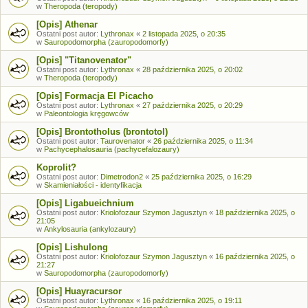
w
Theropoda (teropody)
[Opis] Athenar
Ostatni post autor:
Lythronax
«
2 listopada 2025, o 20:35
w
Sauropodomorpha (zauropodomorfy)
[Opis] "Titanovenator"
Ostatni post autor:
Lythronax
«
28 października 2025, o 20:02
w
Theropoda (teropody)
[Opis] Formacja El Picacho
Ostatni post autor:
Lythronax
«
27 października 2025, o 20:29
w
Paleontologia kręgowców
[Opis] Brontotholus (brontotol)
Ostatni post autor:
Taurovenator
«
26 października 2025, o 11:34
w
Pachycephalosauria (pachycefalozaury)
Koprolit?
Ostatni post autor:
Dimetrodon2
«
25 października 2025, o 16:29
w
Skamieniałości - identyfikacja
[Opis] Ligabueichnium
Ostatni post autor:
Kriolofozaur Szymon Jagusztyn
«
18 października 2025, o
21:05
w
Ankylosauria (ankylozaury)
[Opis] Lishulong
Ostatni post autor:
Kriolofozaur Szymon Jagusztyn
«
16 października 2025, o
21:27
w
Sauropodomorpha (zauropodomorfy)
[Opis] Huayracursor
Ostatni post autor:
Lythronax
«
16 października 2025, o 19:11